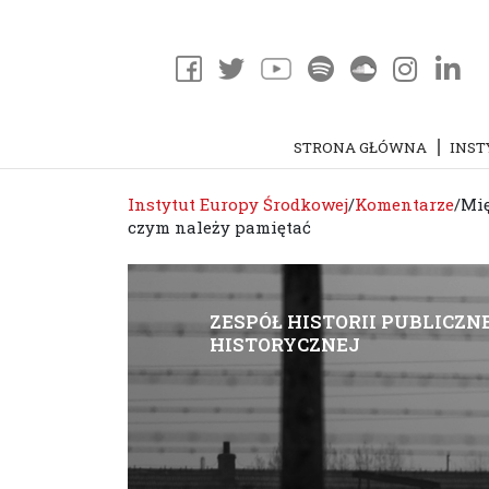
STRONA GŁÓWNA
INST
Instytut Europy Środkowej
/
Komentarze
/
Mię
czym należy pamiętać
ZESPÓŁ HISTORII PUBLICZNE
HISTORYCZNEJ