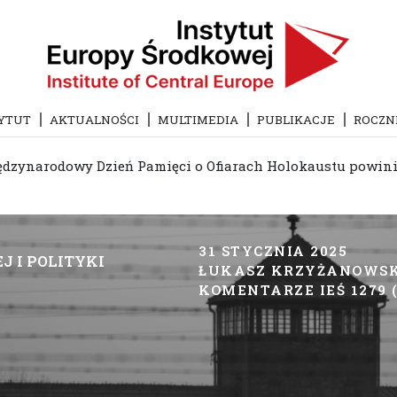
YTUT
AKTUALNOŚCI
MULTIMEDIA
PUBLIKACJE
ROCZN
dzynarodowy Dzień Pamięci o Ofiarach Holokaustu powinien 
31 STYCZNIA 2025
J I POLITYKI
ŁUKASZ KRZYŻANOWS
KOMENTARZE IEŚ 1279 (