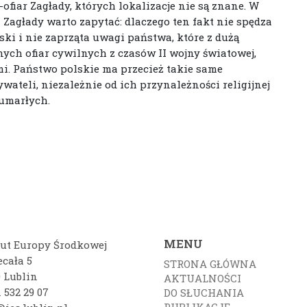
ofiar Zagłady, których lokalizacje nie są znane. W
agłady warto zapytać: dlaczego ten fakt nie spędza
ki i nie zaprząta uwagi państwa, które z dużą
ych ofiar cywilnych z czasów II wojny światowej,
i. Państwo polskie ma przecież takie same
teli, niezależnie od ich przynależności religijnej
 umarłych.
MENU
tut Europy Środkowej
ecała 5
STRONA GŁÓWNA
0 Lublin
AKTUALNOŚCI
 532 29 07
DO SŁUCHANIA
PUBLIKACJE