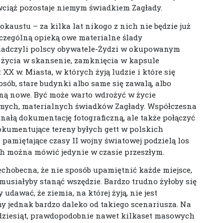
i wciąż pozostaje niemym świadkiem Zagłady.
okaustu – za kilka lat nikogo z nich nie będzie już
czególną opieką owe materialne ślady
wiadczyli polscy obywatele-Żydzi w okupowanym
 życia w skansenie, zamknięcia w kapsule
XX w. Miasta, w których żyją ludzie i które się
osób, stare budynki albo same się zawalą, albo
aną nowe. Być może warto wdrożyć w życie
mych, materialnych świadków Zagłady. Współczesna
ałą dokumentację fotograficzną, ale także połączyć
okumentujące tereny byłych gett w polskich
amiętające czasy II wojny światowej podzielą los
ich można mówić jedynie w czasie przeszłym.
chobecna, że nie sposób upamiętnić każde miejsce,
musiałyby stanąć wszędzie. Bardzo trudno żyłoby się
udawać, że ziemia, na której żyją, nie jest
jednak bardzo daleko od takiego scenariusza. Na
lkadziesiąt, prawdopodobnie nawet kilkaset masowych