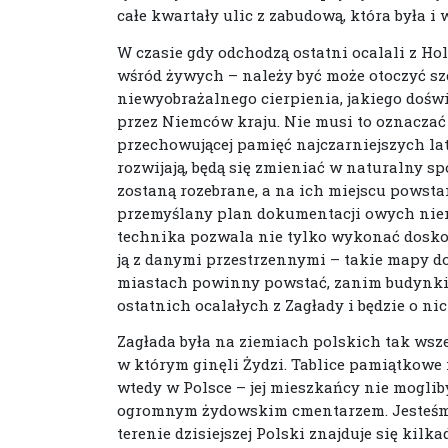
całe kwartały ulic z zabudową, która była 
W czasie gdy odchodzą ostatni ocalali z Hol
wśród żywych – należy być może otoczyć sz
niewyobrażalnego cierpienia, jakiego doś
przez Niemców kraju. Nie musi to oznaczać
przechowującej pamięć najczarniejszych lat 
rozwijają, będą się zmieniać w naturalny sp
zostaną rozebrane, a na ich miejscu powst
przemyślany plan dokumentacji owych nie
technika pozwala nie tylko wykonać doskon
ją z danymi przestrzennymi – takie mapy d
miastach powinny powstać, zanim budynki p
ostatnich ocalałych z Zagłady i będzie o n
Zagłada była na ziemiach polskich tak wsze
w którym ginęli Żydzi. Tablice pamiątkowe 
wtedy w Polsce – jej mieszkańcy nie mogliby 
ogromnym żydowskim cmentarzem. Jesteśmy 
terenie dzisiejszej Polski znajduje się ki