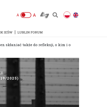
A
A
IK IEŚW
LUBLIN FORUM
skłaniać także do refleksji, o kim i o
KI
19/2025)