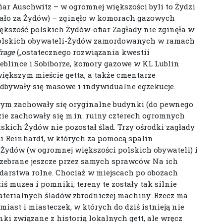
fiar Auschwitz – w ogromnej większości byli to Żydzi
znało za Żydów) – zginęło w komorach gazowych
ększość polskich Żydów-ofiar Zagłady nie zginęła w
 polskich obywateli-Żydów zamordowanych w ramach
frage
(„ostatecznego rozwiązania kwestii
Treblince i Sobiborze, komory gazowe w KL Lublin
ększym mieście getta, a także cmentarze
 odbywały się masowe i indywidualne egzekucje.
órym zachowały się oryginalne budynki (do pewnego
zie zachowały się m.in. ruiny czterech ogromnych
skich Żydów nie pozostał ślad. Trzy ośrodki zagłady
i Reinhardt, w których za pomocą spalin
Żydów (w ogromnej większości polskich obywateli) i
ozebrane jeszcze przez samych sprawców. Na ich
darstwa rolne. Chociaż w miejscach po obozach
ziś muzea i pomniki, tereny te zostały tak silnie
aterialnych śladów zbrodniczej machiny. Rzecz ma
miast i miasteczek, w których do dziś istnieją nie
ki związane z historią lokalnych gett, ale wręcz