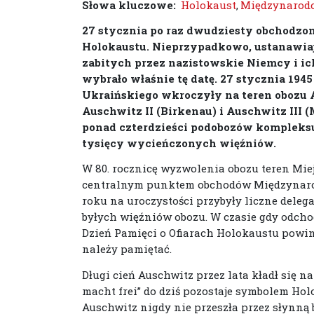
Słowa kluczowe:
Holokaust
,
Międzynarodo
27 stycznia po raz dwudziesty obchodzo
Holokaustu. Nieprzypadkowo, ustanawia
zabitych przez nazistowskie Niemcy i 
wybrało właśnie tę datę. 27 stycznia 1945
Ukraińskiego wkroczyły na teren obozu 
Auschwitz II (Birkenau) i Auschwitz III 
ponad czterdzieści podobozów kompleksu
tysięcy wycieńczonych więźniów.
W 80. rocznicę wyzwolenia obozu teren Mie
centralnym punktem obchodów Międzynarod
roku na uroczystości przybyły liczne deleg
byłych więźniów obozu. W czasie gdy odch
Dzień Pamięci o Ofiarach Holokaustu powini
należy pamiętać.
Długi cień Auschwitz przez lata kładł się n
macht frei” do dziś pozostaje symbolem H
Auschwitz nigdy nie przeszła przez słynną b