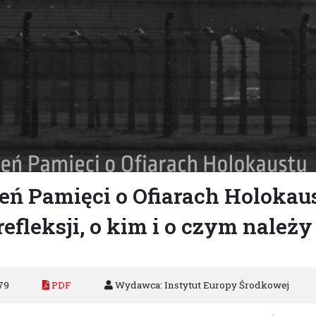
ń Pamięci o Ofiarach Holokaus
refleksji, o kim i o czym należ
79
PDF
Wydawca: Instytut Europy Środkowej