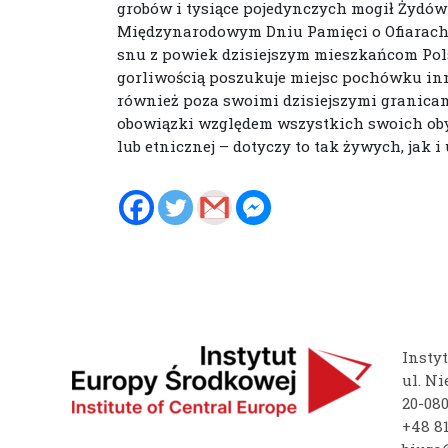
grobów i tysiące pojedynczych mogił Żydów-
Międzynarodowym Dniu Pamięci o Ofiarach Z
snu z powiek dzisiejszym mieszkańcom Pols
gorliwością poszukuje miejsc pochówku inn
również poza swoimi dzisiejszymi granicam
obowiązki względem wszystkich swoich obywa
lub etnicznej – dotyczy to tak żywych, jak i
Insty
ul. Ni
20-08
+48 81