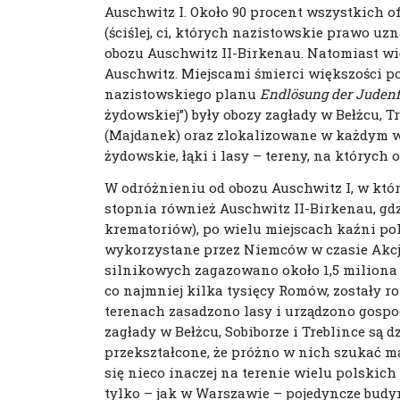
Auschwitz I. Około 90 procent wszystkich o
(ściślej, ci, których nazistowskie prawo u
obozu Auschwitz II-Birkenau. Natomiast wi
Auschwitz. Miejscami śmierci większości
nazistowskiego planu
Endlösung der Juden
żydowskiej”) były obozy zagłady w Bełżcu, 
(Majdanek) oraz zlokalizowane w każdym wi
żydowskie, łąki i lasy – tereny, na których
W odróżnieniu od obozu Auschwitz I, w kt
stopnia również Auschwitz II-Birkenau, gd
krematoriów), po wielu miejscach kaźni pol
wykorzystane przez Niemców w czasie Akcj
silnikowych zagazowano około 1,5 miliona 
co najmniej kilka tysięcy Romów, zostały r
terenach zasadzono lasy i urządzono gospo
zagłady w Bełżcu, Sobiborze i Treblince są d
przekształcone, że próżno w nich szukać m
się nieco inaczej na terenie wielu polskich 
tylko – jak w Warszawie – pojedyncze budyn