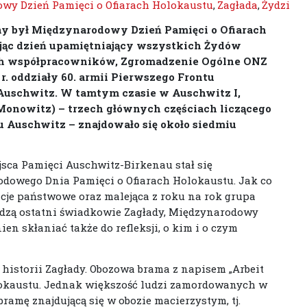
wy Dzień Pamięci o Ofiarach Holokaustu
,
Zagłada
,
Żydzi
ny był Międzynarodowy Dzień Pamięci o Ofiarach
jąc dzień upamiętniający wszystkich Żydów
ich współpracowników, Zgromadzenie Ogólne ONZ
 r. oddziały 60. armii Pierwszego Frontu
Auschwitz. W tamtym czasie w Auschwitz I,
(Monowitz) – trzech głównych częściach liczącego
 Auschwitz – znajdowało się około siedmiu
jsca Pamięci Auschwitz-Birkenau stał się
owego Dnia Pamięci o Ofiarach Holokaustu. Jak co
acje państwowe oraz malejąca z roku na rok grupa
odzą ostatni świadkowie Zagłady, Międzynarodowy
en skłaniać także do refleksji, o kim i o czym
a historii Zagłady. Obozowa brama z napisem „Arbeit
olokaustu. Jednak większość ludzi zamordowanych w
ramę znajdującą się w obozie macierzystym, tj.