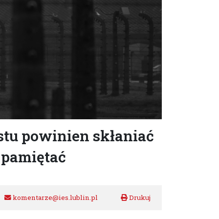
tu powinien skłaniać
y pamiętać
komentarze@ies.lublin.pl