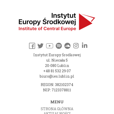
Instytut Europy Środkowej
ul. Niecała 5
20-080 Lublin
+48 81 532 29 07
biuro@ies.lublin.pl
REGON: 382102374
NIP: 7123378811
MENU
STRONA GŁÓWNA
AKTUALNOŚCI