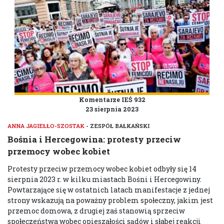
Komentarze IEŚ 932
23 sierpnia 2023
ANNA JAGIEŁŁO-SZOSTAK
- ZESPÓŁ BAŁKAŃSKI
Bośnia i Hercegowina: protesty przeciw
przemocy wobec kobiet
Protesty przeciw przemocy wobec kobiet odbyły się 14
sierpnia 2023 r. w kilku miastach Bośni i Hercegowiny.
Powtarzające się w ostatnich latach manifestacje z jednej
strony wskazują na poważny problem społeczny, jakim jest
przemoc domowa, z drugiej zaś stanowią sprzeciw
społeczeństwa wobec opieszałości sądów i słabej reakcji