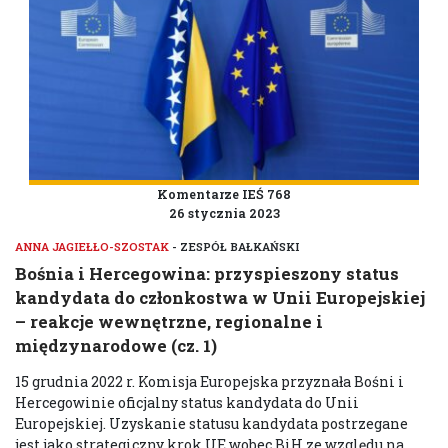
Komentarze IEŚ 768
26 stycznia 2023
ANNA JAGIEŁŁO-SZOSTAK
- ZESPÓŁ BAŁKAŃSKI
Bośnia i Hercegowina: przyspieszony status
kandydata do członkostwa w Unii Europejskiej
– reakcje wewnętrzne, regionalne i
międzynarodowe (cz. 1)
15 grudnia 2022 r. Komisja Europejska przyznała Bośni i
Hercegowinie oficjalny status kandydata do Unii
Europejskiej. Uzyskanie statusu kandydata postrzegane
jest jako strategiczny krok UE wobec BiH ze względu na