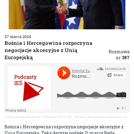
27 marca 2024
Bośnia i Hercegowina rozpoczyna
negocjacje akcesyjne z Unią
Rozmowa
Europejską
nr
387
Instytut Europy Środkowej
·
Rozmowy IEŚ nr 387 - Bośnia i Hercegowina rozpoczyna negocjacje akcesyjne z Unią Europejską
Bośnia i Hercegowina rozpoczyna negocjacje akcesyjne z
Unią Europejską. Taką decyzję podjęła 21 marca Rada