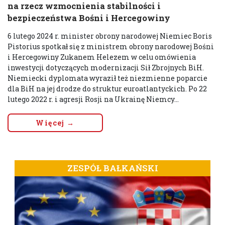
na rzecz wzmocnienia stabilności i
bezpieczeństwa Bośni i Hercegowiny
6 lutego 2024 r. minister obrony narodowej Niemiec Boris
Pistorius spotkał się z ministrem obrony narodowej Bośni
i Hercegowiny Zukanem Helezem w celu omówienia
inwestycji dotyczących modernizacji Sił Zbrojnych BiH.
Niemiecki dyplomata wyraził też niezmienne poparcie
dla BiH na jej drodze do struktur euroatlantyckich. Po 22
lutego 2022 r. i agresji Rosji na Ukrainę Niemcy...
Więcej →
ZESPÓŁ BAŁKAŃSKI