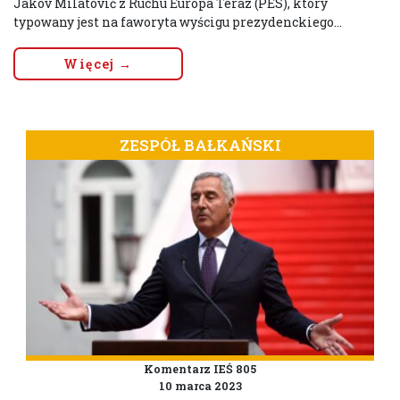
Jakov Milatović z Ruchu Europa Teraz (PES), który
typowany jest na faworyta wyścigu prezydenckiego...
Więcej →
ZESPÓŁ BAŁKAŃSKI
Komentarz IEŚ 805
10 marca 2023