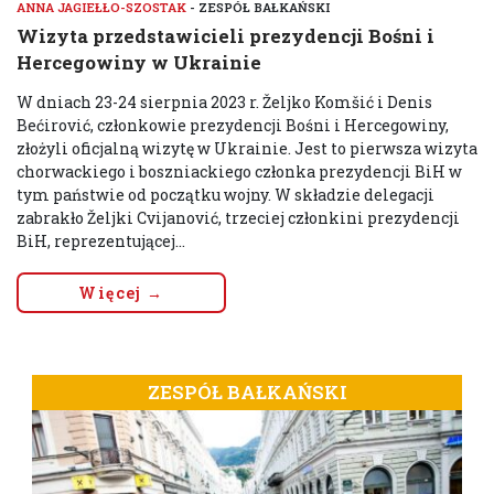
ANNA JAGIEŁŁO-SZOSTAK
- ZESPÓŁ BAŁKAŃSKI
Wizyta przedstawicieli prezydencji Bośni i
Hercegowiny w Ukrainie
W dniach 23-24 sierpnia 2023 r. Željko Komšić i Denis
Bećirović, członkowie prezydencji Bośni i Hercegowiny,
złożyli oficjalną wizytę w Ukrainie. Jest to pierwsza wizyta
chorwackiego i boszniackiego członka prezydencji BiH w
tym państwie od początku wojny. W składzie delegacji
zabrakło Željki Cvijanović, trzeciej członkini prezydencji
BiH, reprezentującej...
Więcej →
ZESPÓŁ BAŁKAŃSKI