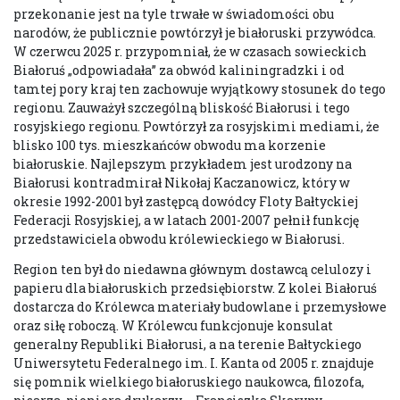
przekonanie jest na tyle trwałe w świadomości obu
narodów, że publicznie powtórzył je białoruski przywódca.
W czerwcu 2025 r. przypomniał, że w czasach sowieckich
Białoruś „odpowiadała” za obwód kaliningradzki i od
tamtej pory kraj ten zachowuje wyjątkowy stosunek do tego
regionu. Zauważył szczególną bliskość Białorusi i tego
rosyjskiego regionu. Powtórzył za rosyjskimi mediami, że
blisko 100 tys. mieszkańców obwodu ma korzenie
białoruskie. Najlepszym przykładem jest urodzony na
Białorusi kontradmirał Nikołaj Kaczanowicz, który w
okresie 1992-2001 był zastępcą dowódcy Floty Bałtyckiej
Federacji Rosyjskiej, a w latach 2001-2007 pełnił funkcję
przedstawiciela obwodu królewieckiego w Białorusi.
Region ten był do niedawna głównym dostawcą celulozy i
papieru dla białoruskich przedsiębiorstw. Z kolei Białoruś
dostarcza do Królewca materiały budowlane i przemysłowe
oraz siłę roboczą. W Królewcu funkcjonuje konsulat
generalny Republiki Białorusi, a na terenie Bałtyckiego
Uniwersytetu Federalnego im. I. Kanta od 2005 r. znajduje
się pomnik wielkiego białoruskiego naukowca, filozofa,