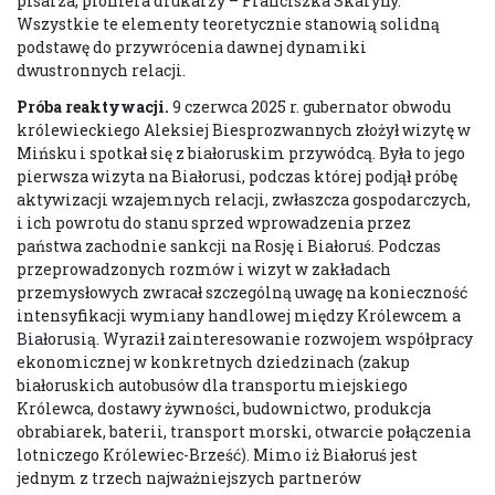
pisarza, pioniera drukarzy – Franciszka Skaryny.
Wszystkie te elementy teoretycznie stanowią solidną
podstawę do przywrócenia dawnej dynamiki
dwustronnych relacji.
Próba reaktywacji.
9 czerwca 2025 r. gubernator obwodu
królewieckiego Aleksiej Biesprozwannych złożył wizytę w
Mińsku i spotkał się z białoruskim przywódcą. Była to jego
pierwsza wizyta na Białorusi, podczas której podjął próbę
aktywizacji wzajemnych relacji, zwłaszcza gospodarczych,
i ich powrotu do stanu sprzed wprowadzenia przez
państwa zachodnie sankcji na Rosję i Białoruś. Podczas
przeprowadzonych rozmów i wizyt w zakładach
przemysłowych zwracał szczególną uwagę na konieczność
intensyfikacji wymiany handlowej między Królewcem a
Białorusią. Wyraził zainteresowanie rozwojem współpracy
ekonomicznej w konkretnych dziedzinach (zakup
białoruskich autobusów dla transportu miejskiego
Królewca, dostawy żywności, budownictwo, produkcja
obrabiarek, baterii, transport morski, otwarcie połączenia
lotniczego Królewiec-Brześć). Mimo iż Białoruś jest
jednym z trzech najważniejszych partnerów