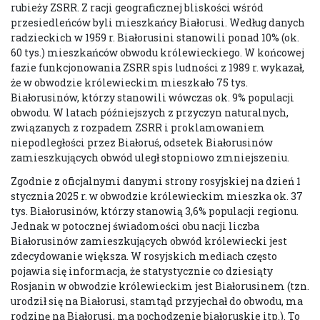
rubieży ZSRR. Z racji geograficznej bliskości wśród
przesiedleńców byli mieszkańcy Białorusi. Według danych
radzieckich w 1959 r. Białorusini stanowili ponad 10% (ok.
60 tys.) mieszkańców obwodu królewieckiego. W końcowej
fazie funkcjonowania ZSRR spis ludności z 1989 r. wykazał,
że w obwodzie królewieckim mieszkało 75 tys.
Białorusinów, którzy stanowili wówczas ok. 9% populacji
obwodu. W latach późniejszych z przyczyn naturalnych,
związanych z rozpadem ZSRR i proklamowaniem
niepodległości przez Białoruś, odsetek Białorusinów
zamieszkujących obwód uległ stopniowo zmniejszeniu.
Zgodnie z oficjalnymi danymi strony rosyjskiej na dzień 1
stycznia 2025 r. w obwodzie królewieckim mieszka ok. 37
tys. Białorusinów, którzy stanowią 3,6% populacji regionu.
Jednak w potocznej świadomości obu nacji liczba
Białorusinów zamieszkujących obwód królewiecki jest
zdecydowanie większa. W rosyjskich mediach często
pojawia się informacja, że statystycznie co dziesiąty
Rosjanin w obwodzie królewieckim jest Białorusinem (tzn.
urodził się na Białorusi, stamtąd przyjechał do obwodu, ma
rodzinę na Białorusi, ma pochodzenie białoruskie itp.). To