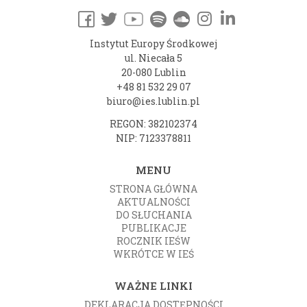
Instytut Europy Środkowej
ul. Niecała 5
20-080 Lublin
+48 81 532 29 07
biuro@ies.lublin.pl
REGON: 382102374
NIP: 7123378811
MENU
STRONA GŁÓWNA
AKTUALNOŚCI
DO SŁUCHANIA
PUBLIKACJE
ROCZNIK IEŚW
WKRÓTCE W IEŚ
WAŻNE LINKI
DEKLARACJA DOSTĘPNOŚCI