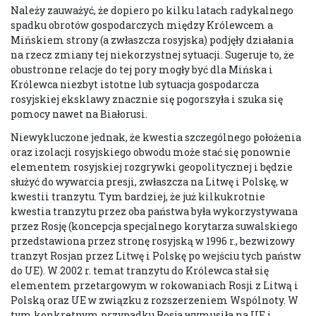
Należy zauważyć, że dopiero po kilku latach radykalnego
spadku obrotów gospodarczych między Królewcem a
Mińskiem strony (a zwłaszcza rosyjska) podjęły działania
na rzecz zmiany tej niekorzystnej sytuacji. Sugeruje to, że
obustronne relacje do tej pory mogły być dla Mińska i
Królewca niezbyt istotne lub sytuacja gospodarcza
rosyjskiej eksklawy znacznie się pogorszyła i szuka się
pomocy nawet na Białorusi.
Niewykluczone jednak, że kwestia szczególnego położenia
oraz izolacji rosyjskiego obwodu może stać się ponownie
elementem rosyjskiej rozgrywki geopolitycznej i będzie
służyć do wywarcia presji, zwłaszcza na Litwę i Polskę, w
kwestii tranzytu. Tym bardziej, że już kilkukrotnie
kwestia tranzytu przez oba państwa była wykorzystywana
przez Rosję (koncepcja specjalnego korytarza suwalskiego
przedstawiona przez stronę rosyjską w 1996 r., bezwizowy
tranzyt Rosjan przez Litwę i Polskę po wejściu tych państw
do UE). W 2002 r. temat tranzytu do Królewca stał się
elementem przetargowym w rokowaniach Rosji z Litwą i
Polską oraz UE w związku z rozszerzeniem Wspólnoty. W
tym konkretnym przypadku Rosja wymusiła na UE i