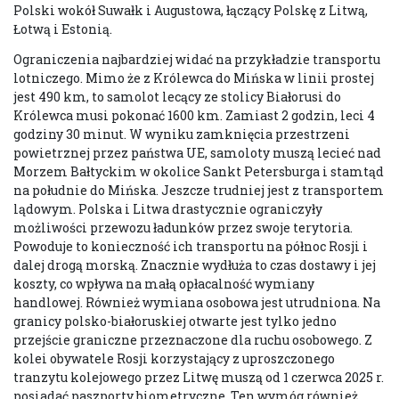
Polski wokół Suwałk i Augustowa, łączący Polskę z Litwą,
Łotwą i Estonią.
Ograniczenia najbardziej widać na przykładzie transportu
lotniczego. Mimo że z Królewca do Mińska w linii prostej
jest 490 km, to samolot lecący ze stolicy Białorusi do
Królewca musi pokonać 1600 km. Zamiast 2 godzin, leci 4
godziny 30 minut. W wyniku zamknięcia przestrzeni
powietrznej przez państwa UE, samoloty muszą lecieć nad
Morzem Bałtyckim w okolice Sankt Petersburga i stamtąd
na południe do Mińska. Jeszcze trudniej jest z transportem
lądowym. Polska i Litwa drastycznie ograniczyły
możliwości przewozu ładunków przez swoje terytoria.
Powoduje to konieczność ich transportu na północ Rosji i
dalej drogą morską. Znacznie wydłuża to czas dostawy i jej
koszty, co wpływa na małą opłacalność wymiany
handlowej. Również wymiana osobowa jest utrudniona. Na
granicy polsko-białoruskiej otwarte jest tylko jedno
przejście graniczne przeznaczone dla ruchu osobowego. Z
kolei obywatele Rosji korzystający z uproszczonego
tranzytu kolejowego przez Litwę muszą od 1 czerwca 2025 r.
posiadać paszporty biometryczne. Ten wymóg również