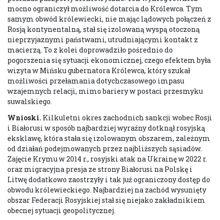
mocno ograniczył możliwość dotarcia do Królewca. Tym
samym obwód królewiecki, nie mając lądowych połączeń z
Rosją kontynentalną, stał się izolowaną wyspą otoczoną
nieprzyjaznymi państwami, utrudniającymi kontakt z
macierzą. To z kolei doprowadziło pośrednio do
pogorszenia się sytuacji ekonomicznej, czego efektem była
wizyta w Mińsku gubernatora Królewca, który szukał
możliwości przełamania dotychczasowego impasu
wzajemnych relacji, mimo bariery w postaci przesmyku
suwalskiego.
Wnioski.
Kilkuletni okres zachodnich sankcji wobec Rosji
i Białorusi w sposób najbardziej wyraźny dotknął rosyjską
eksklawę, która stała się izolowanym obszarem, zależnym
od działań podejmowanych przez najbliższych sąsiadów.
Zajęcie Krymu w 2014 r., rosyjski atak na Ukrainę w 2022 r.
oraz migracyjna presja ze strony Białorusi na Polskę i
Litwę dodatkowo zaostrzyły i tak już ograniczony dostęp do
obwodu królewieckiego. Najbardziej na zachód wysunięty
obszar Federacji Rosyjskiej stał się niejako zakładnikiem
obecnej sytuacji geopolitycznej.