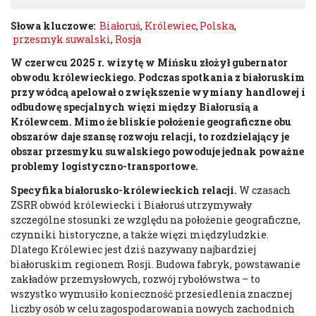
Słowa kluczowe:
Białoruś
,
Królewiec
,
Polska
,
przesmyk suwalski
,
Rosja
W czerwcu 2025 r. wizytę w Mińsku złożył gubernator
obwodu królewieckiego. Podczas spotkania z białoruskim
przywódcą apelował o zwiększenie wymiany handlowej i
odbudowę specjalnych więzi między Białorusią a
Królewcem. Mimo że bliskie położenie geograficzne obu
obszarów daje szansę rozwoju relacji, to rozdzielający je
obszar przesmyku suwalskiego powoduje jednak poważne
problemy logistyczno-transportowe.
Specyfika białorusko-królewieckich relacji.
W czasach
ZSRR obwód królewiecki i Białoruś utrzymywały
szczególne stosunki ze względu na położenie geograficzne,
czynniki historyczne, a także więzi międzyludzkie.
Dlatego Królewiec jest dziś nazywany najbardziej
białoruskim regionem Rosji. Budowa fabryk, powstawanie
zakładów przemysłowych, rozwój rybołówstwa – to
wszystko wymusiło konieczność przesiedlenia znacznej
liczby osób w celu zagospodarowania nowych zachodnich