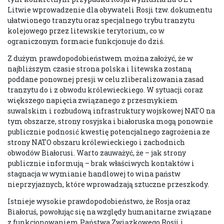
Litwie wprowadzenie dla obywateli Rosji tzw. dokumentu
ułatwionego tranzytu oraz specjalnego trybu tranzytu
kolejowego przez litewskie terytorium, co w
ograniczonym formacie funkcjonuje do dziś.
Z dużym prawdopodobieństwem można założyć, że w
najbliższym czasie strona polska i litewska zostaną
poddane ponownej presji w celu zliberalizowania zasad
tranzytu do i z obwodu królewieckiego. W sytuacji coraz
większego napięcia związanego z przesmykiem
suwalskim i rozbudową infrastruktury wojskowej NATO na
tym obszarze, strony rosyjska i białoruska mogą ponownie
publicznie podnosić kwestię potencjalnego zagrożenia ze
strony NATO obszaru królewieckiego i zachodnich
obwodów Białorusi. Warto zauważyć, że – jak strony
publicznie informują – brak właściwych kontaktów i
stagnacja w wymianie handlowej to wina państw
nieprzyjaznych, które wprowadzają sztuczne przeszkody.
Istnieje wysokie prawdopodobieństwo, że Rosja oraz
Białoruś, powołując się na względy humanitarne związane
z funkcjonowaniem Państwa Związkowego Rosji i