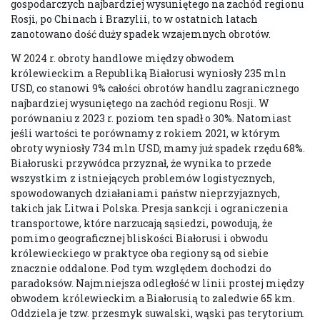
gospodarczych najbardziej wysuniętego na zachód regionu
Rosji, po Chinach i Brazylii, to w ostatnich latach
zanotowano dość duży spadek wzajemnych obrotów.
W 2024 r. obroty handlowe między obwodem
królewieckim a Republiką Białorusi wyniosły 235 mln
USD, co stanowi 9% całości obrotów handlu zagranicznego
najbardziej wysuniętego na zachód regionu Rosji. W
porównaniu z 2023 r. poziom ten spadł o 30%. Natomiast
jeśli wartości te porównamy z rokiem 2021, w którym
obroty wyniosły 734 mln USD, mamy już spadek rzędu 68%.
Białoruski przywódca przyznał, że wynika to przede
wszystkim z istniejących problemów logistycznych,
spowodowanych działaniami państw nieprzyjaznych,
takich jak Litwa i Polska. Presja sankcji i ograniczenia
transportowe, które narzucają sąsiedzi, powodują, że
pomimo geograficznej bliskości Białorusi i obwodu
królewieckiego w praktyce oba regiony są od siebie
znacznie oddalone. Pod tym względem dochodzi do
paradoksów. Najmniejsza odległość w linii prostej między
obwodem królewieckim a Białorusią to zaledwie 65 km.
Oddziela je tzw. przesmyk suwalski, wąski pas terytorium