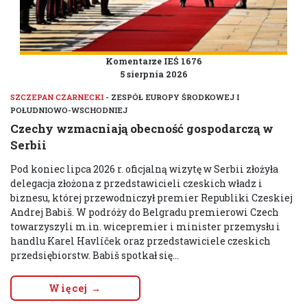
Komentarze IEŚ 1676
5 sierpnia 2026
SZCZEPAN CZARNECKI
- ZESPÓŁ EUROPY ŚRODKOWEJ I
POŁUDNIOWO-WSCHODNIEJ
Czechy wzmacniają obecność gospodarczą w
Serbii
Pod koniec lipca 2026 r. oficjalną wizytę w Serbii złożyła
delegacja złożona z przedstawicieli czeskich władz i
biznesu, której przewodniczył premier Republiki Czeskiej
Andrej Babiš. W podróży do Belgradu premierowi Czech
towarzyszyli m.in. wicepremier i minister przemysłu i
handlu Karel Havlíček oraz przedstawiciele czeskich
przedsiębiorstw. Babiš spotkał się...
Więcej →