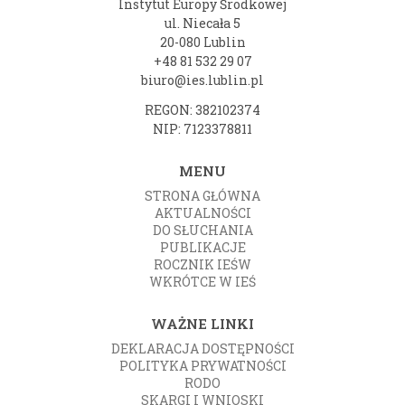
Instytut Europy Środkowej
ul. Niecała 5
20-080 Lublin
+48 81 532 29 07
biuro@ies.lublin.pl
REGON: 382102374
NIP: 7123378811
MENU
STRONA GŁÓWNA
AKTUALNOŚCI
DO SŁUCHANIA
PUBLIKACJE
ROCZNIK IEŚW
WKRÓTCE W IEŚ
WAŻNE LINKI
DEKLARACJA DOSTĘPNOŚCI
POLITYKA PRYWATNOŚCI
RODO
SKARGI I WNIOSKI