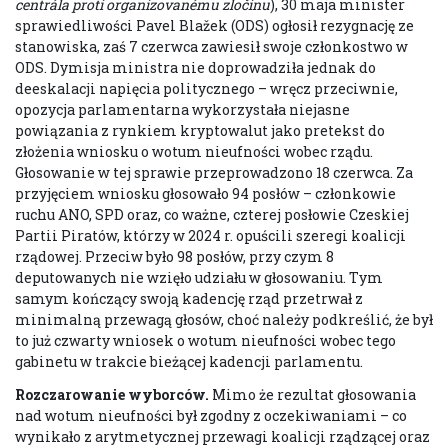
centrála proti organizovanému zločinu
), 30 maja minister
sprawiedliwości Pavel Blažek (ODS) ogłosił rezygnację ze
stanowiska, zaś 7 czerwca zawiesił swoje członkostwo w
ODS. Dymisja ministra nie doprowadziła jednak do
deeskalacji napięcia politycznego – wręcz przeciwnie,
opozycja parlamentarna wykorzystała niejasne
powiązania z rynkiem kryptowalut jako pretekst do
złożenia wniosku o wotum nieufności wobec rządu.
Głosowanie w tej sprawie przeprowadzono 18 czerwca. Za
przyjęciem wniosku głosowało 94 posłów – członkowie
ruchu ANO, SPD oraz, co ważne, czterej posłowie Czeskiej
Partii Piratów, którzy w 2024 r. opuścili szeregi koalicji
rządowej. Przeciw było 98 posłów, przy czym 8
deputowanych nie wzięło udziału w głosowaniu. Tym
samym kończący swoją kadencję rząd przetrwał z
minimalną przewagą głosów, choć należy podkreślić, że był
to już czwarty wniosek o wotum nieufności wobec tego
gabinetu w trakcie bieżącej kadencji parlamentu.
Rozczarowanie wyborców.
Mimo że rezultat głosowania
nad wotum nieufności był zgodny z oczekiwaniami – co
wynikało z arytmetycznej przewagi koalicji rządzącej oraz