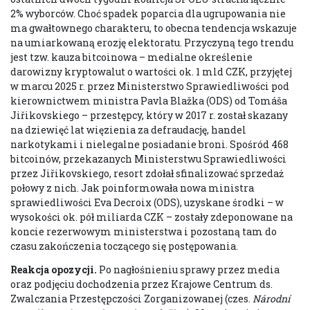
2% wyborców. Choć spadek poparcia dla ugrupowania nie
ma gwałtownego charakteru, to obecna tendencja wskazuje
na umiarkowaną erozję elektoratu. Przyczyną tego trendu
jest tzw. kauza bitcoinowa – medialne określenie
darowizny kryptowalut o wartości ok. 1 mld CZK, przyjętej
w marcu 2025 r. przez Ministerstwo Sprawiedliwości pod
kierownictwem ministra Pavla Blažka (ODS) od Tomáša
Jiřikovskiego – przestępcy, który w 2017 r. został skazany
na dziewięć lat więzienia za defraudację, handel
narkotykami i nielegalne posiadanie broni. Spośród 468
bitcoinów, przekazanych Ministerstwu Sprawiedliwości
przez Jiřikovskiego, resort zdołał sfinalizować sprzedaż
połowy z nich. Jak poinformowała nowa ministra
sprawiedliwości Eva Decroix (ODS), uzyskane środki – w
wysokości ok. pół miliarda CZK – zostały zdeponowane na
koncie rezerwowym ministerstwa i pozostaną tam do
czasu zakończenia toczącego się postępowania.
Reakcja opozycji.
Po nagłośnieniu sprawy przez media
oraz podjęciu dochodzenia przez Krajowe Centrum ds.
Zwalczania Przestępczości Zorganizowanej (czes.
Národní