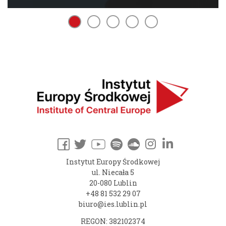
Instytut Europy Środkowej
ul. Niecała 5
20-080 Lublin
+48 81 532 29 07
biuro@ies.lublin.pl
REGON: 382102374