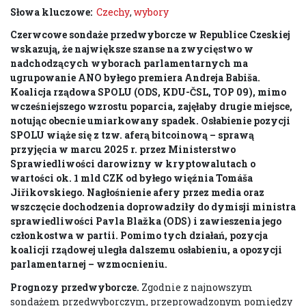
Słowa kluczowe:
Czechy
,
wybory
Czerwcowe sondaże przedwyborcze w Republice Czeskiej
wskazują, że największe szanse na zwycięstwo w
nadchodzących wyborach parlamentarnych ma
ugrupowanie ANO byłego premiera Andreja Babiša.
Koalicja rządowa SPOLU (ODS, KDU-ČSL, TOP 09), mimo
wcześniejszego wzrostu poparcia, zajęłaby drugie miejsce,
notując obecnie umiarkowany spadek. Osłabienie pozycji
SPOLU wiąże się z tzw. aferą bitcoinową – sprawą
przyjęcia w marcu 2025 r. przez Ministerstwo
Sprawiedliwości darowizny w kryptowalutach o
wartości ok. 1 mld CZK od byłego więźnia Tomáša
Jiřikovskiego. Nagłośnienie afery przez media oraz
wszczęcie dochodzenia doprowadziły do dymisji ministra
sprawiedliwości Pavla Blažka (ODS) i zawieszenia jego
członkostwa w partii. Pomimo tych działań, pozycja
koalicji rządowej uległa dalszemu osłabieniu, a opozycji
parlamentarnej – wzmocnieniu.
Prognozy przedwyborcze.
Zgodnie z najnowszym
sondażem przedwyborczym, przeprowadzonym pomiędzy