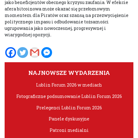
jako beneficjentów obecnego kryzysu zaufania. W efekcie
afera bitcoinowa może okazać się przełomowym
momentem dla Piratów oraz szansą na przezwyciężenie
politycznego impasu i odbudowanie tożsamości
ugrupowania jako nowoczesnej, progresywnej i
wiarygodnej opozycji.
NAJNOWSZE WYDARZENIA
Lublin Forum 2026 w mediach
Fotograficzne podsumowanie Lublin Forum 2026
Prelegenci Lublin Forum 2026
Panele dyskusyjne
Patroni medialni