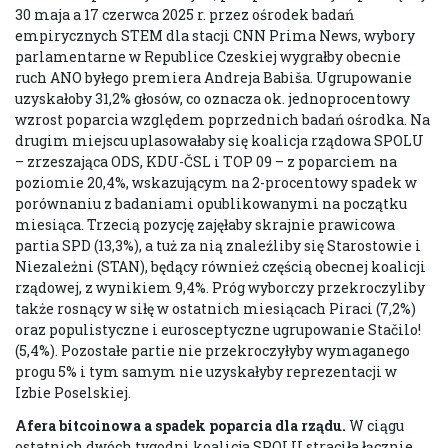
30 maja a 17 czerwca 2025 r. przez ośrodek badań
empirycznych STEM dla stacji CNN Prima News, wybory
parlamentarne w Republice Czeskiej wygrałby obecnie
ruch ANO byłego premiera Andreja Babiša. Ugrupowanie
uzyskałoby 31,2% głosów, co oznacza ok. jednoprocentowy
wzrost poparcia względem poprzednich badań ośrodka. Na
drugim miejscu uplasowałaby się koalicja rządowa SPOLU
– zrzeszająca ODS, KDU-ČSL i TOP 09 – z poparciem na
poziomie 20,4%, wskazującym na 2-procentowy spadek w
porównaniu z badaniami opublikowanymi na początku
miesiąca. Trzecią pozycję zajęłaby skrajnie prawicowa
partia SPD (13,3%), a tuż za nią znaleźliby się Starostowie i
Niezależni (STAN), będący również częścią obecnej koalicji
rządowej, z wynikiem 9,4%. Próg wyborczy przekroczyliby
także rosnący w siłę w ostatnich miesiącach Piraci (7,2%)
oraz populistyczne i eurosceptyczne ugrupowanie Stačilo!
(5,4%). Pozostałe partie nie przekroczyłyby wymaganego
progu 5% i tym samym nie uzyskałyby reprezentacji w
Izbie Poselskiej.
Afera bitcoinowa a spadek poparcia dla rządu.
W ciągu
ostatnich dwóch tygodni koalicja SPOLU straciła łącznie