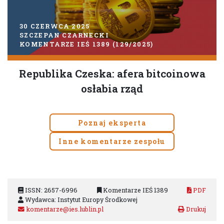
30 CZERWCA 2025
SZCZEPAN CZARNECKI
KOMENTARZE IEŚ 1389 (129/2025)
Republika Czeska: afera bitcoinowa
osłabia rząd
Poznaj eksperta
Inne komentarze zespołu
ISSN: 2657-6996
Komentarze IEŚ 1389
PDF
Wydawca: Instytut Europy Środkowej
komentarze@ies.lublin.pl