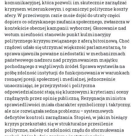
komunikacyjnej, która pozwoli im skutecznie zarządzać
kryzysem wizerunkowym i ograniczyć polityczne koszty
afery. W przeciwnym razie może dojść do utraty części
dopiero co odzyskanego zaufania społecznego, zwłaszcza w
kontekście obecnej kampanii wyborczej. Głosowanie nad
wotum nieufności stanowiło punkt kulminacyjny
politycznego kryzysu związanego z aferą bitcoinową. Choć
rządowi udało się utrzymać większość parlamentarną, to
sprawa ujawniła poważne niedostatki w mechanizmach
państwowego nadzoru nad przyjmowaniem majątku
pochodzącego z wątpliwych źródeł. Sprawa wystawiła na
próbę zdolność instytucji do funkcjonowania w warunkach
rosnącej presji społecznej i medialnej, jednocześnie
unaoczniając, że przejrzystość i polityczna
odpowiedzialność stają się kluczowymi kryteriami oceny
rządzących przez opinię publiczną. Rezygnacja ministra
sprawiedliwości miała charakter symboliczny i taktyczny,
ale nie rozwiązała sedna problemu – systemowych
deficytów kontroli zarządzania. Stopień, w jakim bieżący
kryzys przekształci się w strukturalne przesilenie
polityczne, zależy od zdolności rządu do sformułowania