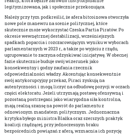
reakcji, która będzie zarówno instytucjonalnie
legitymizowana, jak i społecznie przekonująca.
Należy przy tym podkreślić, że afera bitcoinowa otworzyła
nowe pole manewru na scenie politycznej, które
skutecznie może wykorzystać Czeska Partia Piratów. Po
okresie wewnętrznej destabilizacji, wcześniejszych
spadkach poparcia i rozczarowującym wyniku w wyborach
parlamentarnych w 2023 r., a także po wyjściu z rządu,
ugrupowanie to zaczyna odzyskiwać inicjatywę. W obecnej
fazie skutecznie buduje swój wizerunek jako
konsekwentny i godny zaufania rzecznik
odpowiedzialności władzy. Akcentując konsekwentnie
swój antykorupcyjny przekaz, Piraci zyskują na
autentyczności i mogą liczyć na odbudowę pozycji w oczach
części elektoratu. Jeżeli utrzymają postawę ofensywną i
pozostaną postrzegani jako wiarygodna siła kontrolna,
mają realną szansę na powrót do parlamentu z
odnowionym mandatem politycznym. Jednoznaczna
krytyka byłego ministra Blažka oraz szerszych praktyk
koalicji rządzącej, przy jednoczesnym braku
bezpośrednich powiązań z aferą, wzmacnia ich pozycję