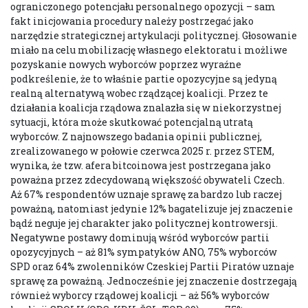
ograniczonego potencjału personalnego opozycji – sam
fakt inicjowania procedury należy postrzegać jako
narzędzie strategicznej artykulacji politycznej. Głosowanie
miało na celu mobilizację własnego elektoratu i możliwe
pozyskanie nowych wyborców poprzez wyraźne
podkreślenie, że to właśnie partie opozycyjne są jedyną
realną alternatywą wobec rządzącej koalicji. Przez te
działania koalicja rządowa znalazła się w niekorzystnej
sytuacji, która może skutkować potencjalną utratą
wyborców. Z najnowszego badania opinii publicznej,
zrealizowanego w połowie czerwca 2025 r. przez STEM,
wynika, że tzw. afera bitcoinowa jest postrzegana jako
poważna przez zdecydowaną większość obywateli Czech.
Aż 67% respondentów uznaje sprawę za bardzo lub raczej
poważną, natomiast jedynie 12% bagatelizuje jej znaczenie
bądź neguje jej charakter jako politycznej kontrowersji.
Negatywne postawy dominują wśród wyborców partii
opozycyjnych – aż 81% sympatyków ANO, 75% wyborców
SPD oraz 64% zwolenników Czeskiej Partii Piratów uznaje
sprawę za poważną. Jednocześnie jej znaczenie dostrzegają
również wyborcy rządowej koalicji – aż 56% wyborców