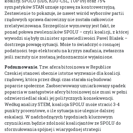
koalicji SPOLU (ODS, KDU-ČSL, TOP 09) oraz 75%
sympatyków STAN uznaje sprawę za kontrowersyjną.
Zestawienie to pokazuje, że nawet wśród wyborców partii
rządowych sprawa darowizny nie została całkowicie
zrelatywizowana. Szczególnie wymowny jest fakt, że
ponad połowa zwolenników SPOLU – czyli koalicji, z której
wywodzi się były minister sprawiedliwości Pavel Blažek –
dostrzega powagę sytuacji. Może to świadczyć o rosnącej
podatności tego elektoratu na kryzys zaufania, zwłaszcza
jeśli zarzuty nie zostaną jednoznacznie wyjaśnione.
Podsumowanie.
Tzw. afera bitcoinowa w Republice
Czeskiej stanowi obecnie istotne wyzwanie dla koalicji
rządowej, która przez długi czas starała się budować
poparcie społeczne. Zaobserwowany umiarkowany spadek
poparcia w następstwie afery bitcoinowej nie musi w pełni
odzwierciedlać skali jej politycznych konsekwencji.
Według analizy STEM, koalicja SPOLU może stracić 3-4
punkty procentowe, o ile sytuacja nie ulegnie dalszej
eskalacji. W nadchodzących tygodniach kluczowym
czynnikiem będzie zdolność koalicjantów ze SPOLU do
sformułowania spójnej i wiarygodnej strategii