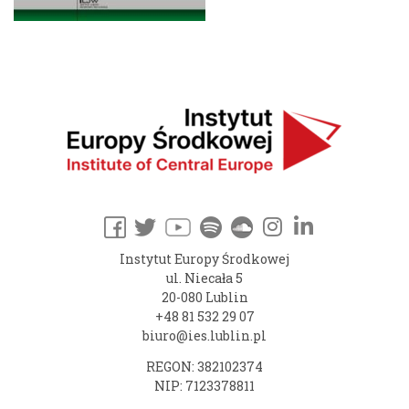
Instytut Europy Środkowej
ul. Niecała 5
20-080 Lublin
+48 81 532 29 07
biuro@ies.lublin.pl
REGON: 382102374
NIP: 7123378811