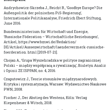
Andrychowicz-Skrzeba J., Reicht R., ‘Goodbye Europe? Die
Außenpolitik der polnischen PiS-Regierung’,
Internationale Politikanalyse, Friedrich Ebert Stiftung,
June 2016.
Bundesministerium für Wirtschaft und Energie,
‘Russische Föderation – Wirtschaftliche Beziehungen’,
Artikel, https://www.bmwi.de/Redaktion/
DE/Artikel/Aussenwirtschaft/laendervermerk-russische-
foerderation. html [2019-07-21].
Chojan A., ‘Grupa Wyszehradzka w polityce zagranicznej
Polski – między współpracą a rywalizacją’, Biuletyn Analiz
i Opinii ZE ISPPAN, no. 4, 2016.
Czaputowicz J., Teorie stosunków międzynarodowych.
Krytyka i systematyzacja, Warsaw: Wydawnictwo Naukowe
PWN, 2008.
Fischer J., Der Abstieg des Westens, Köln: Verlag
Kiepenheuer & Witsch, 2018.