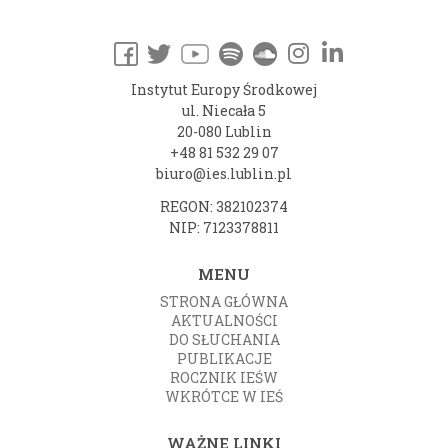
Instytut Europy Środkowej
ul. Niecała 5
20-080 Lublin
+48 81 532 29 07
biuro@ies.lublin.pl
REGON: 382102374
NIP: 7123378811
MENU
STRONA GŁÓWNA
AKTUALNOŚCI
DO SŁUCHANIA
PUBLIKACJE
ROCZNIK IEŚW
WKRÓTCE W IEŚ
WAŻNE LINKI