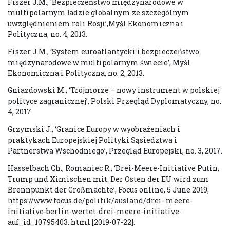
Fiszer J.M., ‘Bezpieczeństwo międzynarodowe w
multipolarnym ładzie globalnym ze szczególnym
uwzględnieniem roli Rosji’,Myśl Ekonomiczna i
Polityczna, no. 4, 2013.
Fiszer J.M., ‘System euroatlantycki i bezpieczeństwo
międzynarodowe w multipolarnym świecie’, Myśl
Ekonomiczna i Polityczna, no. 2, 2013.
Gniazdowski M., ‘Trójmorze – nowy instrument w polskiej
polityce zagranicznej’, Polski Przegląd Dyplomatyczny, no.
4, 2017.
Grzymski J., ‘Granice Europy w wyobrażeniach i
praktykach Europejskiej Polityki Sąsiedztwa i
Partnerstwa Wschodniego’, Przegląd Europejski, no. 3, 2017.
Hasselbach Ch., Romaniec R., ‘Drei-Meere-Initiative Putin,
Trump und Ximischen mit: Der Osten der EU wird zum
Brennpunkt der Großmächte’, Focus online, 5 June 2019,
https://www.focus.de/politik/ausland/drei- meere-
initiative-berlin-wertet-drei-meere-initiative-
auf_id_10795403. html [2019-07-22].