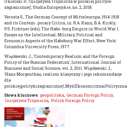
Ukielski P., ‘Inicjatywa Trójmorza w polskiej polityce
zagranicznej’, Studia Europejskie, no. 2, 2018.
Verosta S., The German Concept of Mitteleuropa, 1914-1918
and its Contem- porary Critics, in: R.A. Kann, B.A. Király,
P.S. Fichtner (eds), The Habs- burg Empire in World War I.
Essays on the Intellectual, Military, Political and
Economic Aspects of the Habsburg War Effort, New York:
Columbia University Press, 1977.
Więcławski J., ‘Contemporary Realism and the Foreign
Policy of the Russian Federation’, International Journal of
Business and Social Science, vol. 2, 2011. Więcławski J.,
‘Hans Morgenthau, realizm klasyczny i jego rekomendacje
dla
polskiejpolitykizagranicznej’,MyślEkonomicznaiPolityczna,v
Słowa kluczowe:
geopolityka
,
German Foreign Policy
,
Inicjatywa Trójmorza
,
Polish Foreign Policy