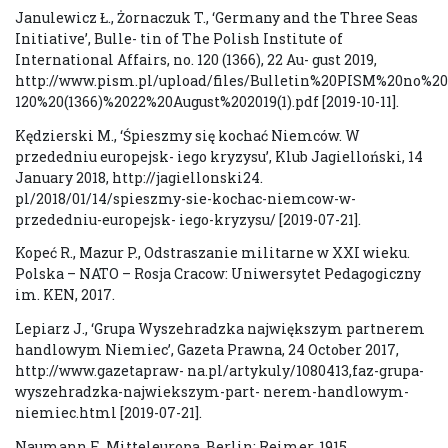
Janulewicz Ł., Żornaczuk T., ‘Germany and the Three Seas
Initiative’, Bulle- tin of The Polish Institute of
International Affairs, no. 120 (1366), 22 Au- gust 2019,
http://www.pism.pl/upload/files/Bulletin%20PISM%20no%20
120%20(1366)%2022%20August%202019(1).pdf [2019-10-11].
Kędzierski M., ‘Śpieszmy się kochać Niemców. W
przededniu europejsk- iego kryzysu’, Klub Jagielloński, 14
January 2018, http://jagiellonski24.
pl/2018/01/14/spieszmy-sie-kochac-niemcow-w-
przededniu-europejsk- iego-kryzysu/ [2019-07-21].
Kopeć R., Mazur P., Odstraszanie militarne w XXI wieku.
Polska – NATO – Rosja Cracow: Uniwersytet Pedagogiczny
im. KEN, 2017.
Lepiarz J., ‘Grupa Wyszehradzka największym partnerem
handlowym Niemiec’, Gazeta Prawna, 24 October 2017,
http://www.gazetapraw- na.pl/artykuly/1080413,faz-grupa-
wyszehradzka-najwiekszym-part- nerem-handlowym-
niemiec.html [2019-07-21].
Naumann F., Mitteleuropa, Berlin: Reimer, 1915.