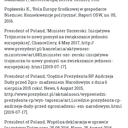
Popławski K., ‘Rola Europy Środkowej w gospodarce
Niemiec. Konsekwencje polityczne’, Raport OSW, no. 05,
2016.
President of Poland, ‘Minister Szczerski: Inicjatywa
Trójmorza to nowy pomysł na zwiększanie jedności
europejskiej’, Chancellery, 4 May 2017, http://
www.prezydent.pl/kancelaria/aktywnosc-
ministrow/art,683,minister-szc- zerski-inicjatywa-
trojmorza-to-nowy-pomysl-na-zwiekszanie-jednosci-
europejskiej-.html [2019-07-17].
President of Poland, ‘Orędzie Prezydenta RP Andrzeja
Dudy przed Zgro- madzeniem Narodowym z dnia 6
sierpnia 2015 roku’, News, 6 August 2015,
http://www.prezydent.pl/aktualnosci/wypowiedzi-
prezydenta-rp/wys- tapienia/art,1,oredzie-prezydenta-rp-
andrzeja-dudy-przed-zgromadzeni- em-narodowym.html
[2019-07-17].
President of Poland, Wspólna deklaracja w sprawie
Inicjatywy Trójmorza, 25.08.2016, News, 25 August 2016,