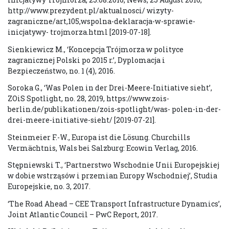
http://www.prezydent.pl/aktualnosci/ wizyty-
zagraniczne/art,105,wspolna-deklaracja-w-sprawie-
inicjatywy- trojmorza.html [2019-07-18].
Sienkiewicz M., ‘Koncepcja Trójmorza w polityce
zagranicznej Polski po 2015 r.’, Dyplomacja i
Bezpieczeństwo, no. 1 (4), 2016.
Soroka G., ‘Was Polen in der Drei-Meere-Initiative sieht’,
ZOiS Spotlight, no. 28, 2019, https://www.zois-
berlin.de/publikationen/zois-spotlight/was- polen-in-der-
drei-meere-initiative-sieht/ [2019-07-21].
Steinmeier F.-W., Europa ist die Lösung. Churchills
Vermächtnis, Wals bei Salzburg: Ecowin Verlag, 2016.
Stępniewski T., ‘Partnerstwo Wschodnie Unii Europejskiej
w dobie wstrząsów i przemian Europy Wschodniej’, Studia
Europejskie, no. 3, 2017.
‘The Road Ahead – CEE Transport Infrastructure Dynamics’,
Joint Atlantic Council – PwC Report, 2017.