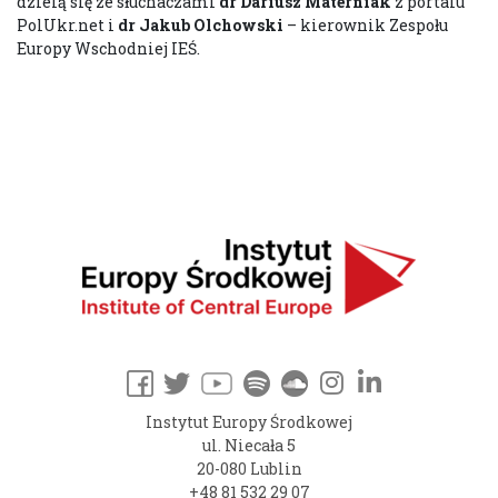
dzielą się ze słuchaczami
dr Dariusz Materniak
z portalu
PolUkr.net i
dr Jakub Olchowski
– kierownik Zespołu
Europy Wschodniej IEŚ.
Instytut Europy Środkowej
ul. Niecała 5
20-080 Lublin
+48 81 532 29 07