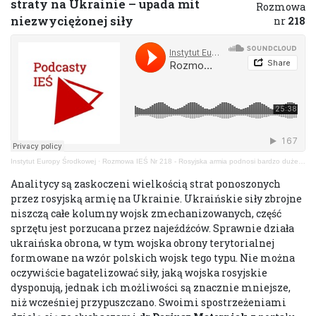
straty na Ukrainie – upada mit
Rozmowa
niezwyciężonej siły
nr
218
Instytut Europy Środkowej
·
Rozmowa IEŚ Nr 218 - Rosyjska armia podnosi bardzo duże straty na Ukrainie – upada mit...
Analitycy są zaskoczeni wielkością strat ponoszonych
przez rosyjską armię na Ukrainie. Ukraińskie siły zbrojne
niszczą całe kolumny wojsk zmechanizowanych, część
sprzętu jest porzucana przez najeźdźców. Sprawnie działa
ukraińska obrona, w tym wojska obrony terytorialnej
formowane na wzór polskich wojsk tego typu. Nie można
oczywiście bagatelizować siły, jaką wojska rosyjskie
dysponują, jednak ich możliwości są znacznie mniejsze,
niż wcześniej przypuszczano. Swoimi spostrzeżeniami