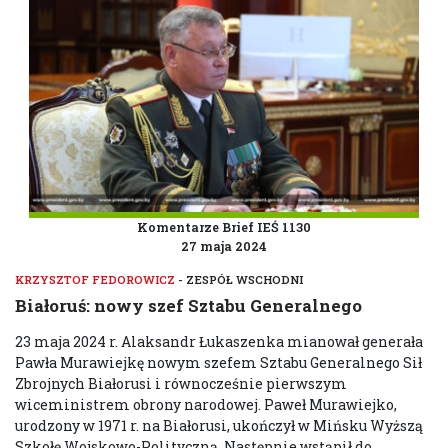
Komentarze Brief IEŚ 1130
27 maja 2024
KRZYSZTOF FEDOROWICZ
- ZESPÓŁ WSCHODNI
Białoruś: nowy szef Sztabu Generalnego
23 maja 2024 r. Alaksandr Łukaszenka mianował generała
Pawła Murawiejkę nowym szefem Sztabu Generalnego Sił
Zbrojnych Białorusi i równocześnie pierwszym
wiceministrem obrony narodowej. Paweł Murawiejko,
urodzony w 1971 r. na Białorusi, ukończył w Mińsku Wyższą
Szkołę Wojskowo-Polityczną. Następnie wstąpił do