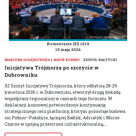
Komentarze IEŚ 1619
15 maja 2026
MARLENA GOŁĘBIOWSKA
|
JAKUB BORNIO
- ZESPÓŁ BAŁTYCKI
Inicjatywa Trójmorza po szczycie w
Dubrowniku
XI Szczyt Inicjatywy Trójmorza, który odbył się 28-29
kwietnia 2026 r. w Dubrowniku, otworzył drugą dekadę
współpracy regionalnej w ramach tego formatu. W
deklaracji końcowej potwierdzono kontynuację
strategicznego celu platformy, którym pozostaje budowa
osi Północ–Południe, łączącej Bałtyk, Adriatyk i Morze
Czarne w spójną przestrzeń infrastrukturalną,...