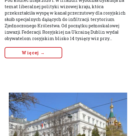
Pod koniec maja 2026 r. w Irlandii wybuchła dyskusja na
temat liberalnej polityki wizowej kraju, która
przekształciła wyspę w kanał przerzutowy dla rosyjskich
służb specjalnych dążących do infiltracji terytorium
Zjednoczonego Królestwa. Od początku pełnoskalowej
inwazji Federacji Rosyjskiej na Ukrainę Dublin wydał
obywatelom rosyjskim blisko 14 tysięcy wiz przy...
Więcej →
ZESPÓŁ HISTORII PUBLICZNEJ I POLITYKI
HISTORYCZNEJ