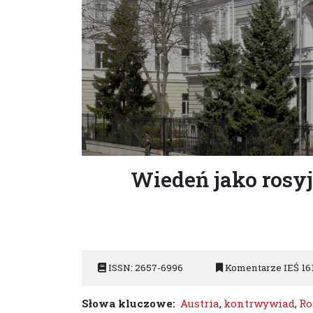
Wiedeń jako rosy
ISSN: 2657-6996
Komentarze IEŚ 16
Słowa kluczowe:
Austria
,
kontrwywiad
,
Ro