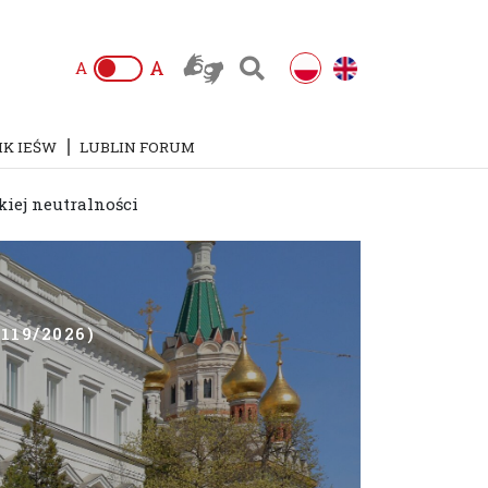
A
A
IK IEŚW
LUBLIN FORUM
iej neutralności
119/2026)