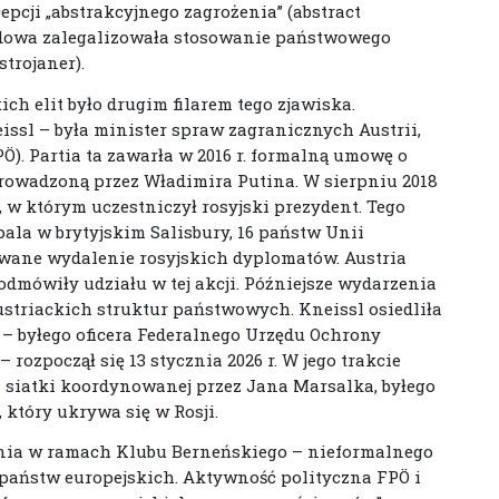
pcji „abstrakcyjnego zagrożenia” (abstract
rodowa zalegalizowała stosowanie państwowego
trojaner).
ch elit było drugim filarem tego zjawiska.
eissl – była minister spraw zagranicznych Austrii,
Ö). Partia ta zawarła w 2016 r. formalną umowę o
prowadzoną przez Władimira Putina. W sierpniu 2018
, w którym uczestniczył rosyjski prezydent. Tego
ala w brytyjskim Salisbury, 16 państw Unii
owane wydalenie rosyjskich dyplomatów. Austria
odmówiły udziału w tej akcji. Późniejsze wydarzenia
austriackich struktur państwowych. Kneissl osiedliła
ta – byłego oficera Federalnego Urzędu Ochrony
rozpoczął się 13 stycznia 2026 r. W jego trakcie
 siatki koordynowanej przez Jana Marsalka, byłego
który ukrywa się w Rosji.
dnia w ramach Klubu Berneńskiego – nieformalnego
aństw europejskich. Aktywność polityczna FPÖ i