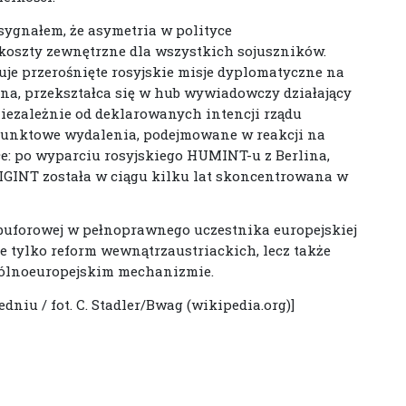
sygnałem, że asymetria w polityce
oszty zewnętrzne dla wszystkich sojuszników.
je przerośnięte rosyjskie misje dyplomatyczne na
na, przekształca się w hub wywiadowczy działający
iezależnie od deklarowanych intencji rządu
 punktowe wydalenia, podejmowane w reakcji na
e: po wyparciu rosyjskiego HUMINT-u z Berlina,
 SIGINT została w ciągu kilku lat skoncentrowana w
y buforowej w pełnoprawnego uczestnika europejskiej
e tylko reform wewnątrzaustriackich, lecz także
ogólnoeuropejskim mechanizmie.
dniu / fot. C. Stadler/Bwag (wikipedia.org)]