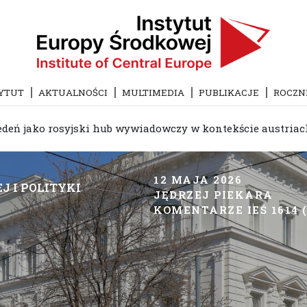
YTUT
AKTUALNOŚCI
MULTIMEDIA
PUBLIKACJE
ROCZN
deń jako rosyjski hub wywiadowczy w kontekście austriack
12 MAJA 2026
J I POLITYKI
JĘDRZEJ PIEKARA
KOMENTARZE IEŚ 1614 (