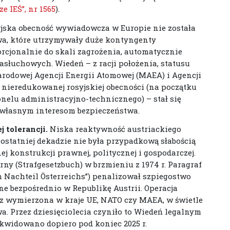
e IEŚ”, nr 1565
).
osyjska obecność wywiadowcza w Europie nie została
wa, które utrzymywały duże kontyngenty
rcjonalnie do skali zagrożenia, automatycznie
łuchowych. Wiedeń – z racji położenia, statusu
rodowej Agencji Energii Atomowej (MAEA) i Agencji
nieredukowanej rosyjskiej obecności (na początku
onelu administracyjno-technicznego) – stał się
 własnym interesom bezpieczeństwa.
 tolerancji.
Niska reaktywność austriackiego
ostatniej dekadzie nie była przypadkową słabością
 konstrukcji prawnej, politycznej i gospodarczej.
rny (Strafgesetzbuch) w brzmieniu z 1974 r. Paragraf
 Nachteil Österreichs”) penalizował szpiegostwo
e bezpośrednio w Republikę Austrii. Operacja
cz wymierzona w kraje UE, NATO czy MAEA, w świetle
. Przez dziesięciolecia czyniło to Wiedeń legalnym
ikwidowano dopiero pod koniec 2025 r.