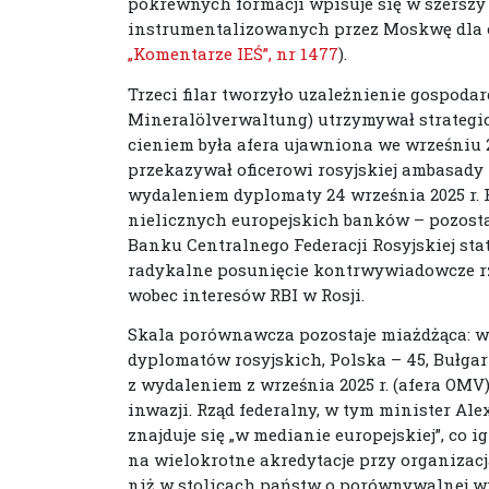
pokrewnych formacji wpisuje się w szersz
instrumentalizowanych przez Moskwę dla osł
„Komentarze IEŚ”, nr 1477
).
Trzeci filar tworzyło uzależnienie gospoda
Mineralölverwaltung) utrzymywał strategicz
cieniem była afera ujawniona we wrześniu 
przekazywał oficerowi rosyjskiej ambasad
wydaleniem dyplomaty 24 września 2025 r. R
nielicznych europejskich banków – pozostał
Banku Centralnego Federacji Rosyjskiej sta
radykalne posunięcie kontrwywiadowcze rz
wobec interesów RBI w Rosji.
Skala porównawcza pozostaje miażdżąca: w
dyplomatów rosyjskich, Polska – 45, Bułgaria
z wydaleniem z września 2025 r. (afera OMV)
inwazji. Rząd federalny, w tym minister Alex
znajduje się „w medianie europejskiej”, co i
na wielokrotne akredytacje przy organizac
niż w stolicach państw o porównywalnej wi