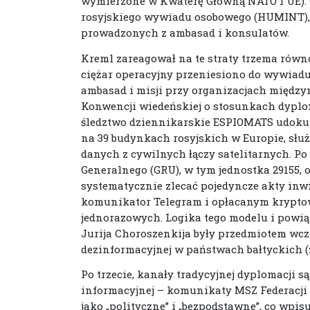
wymierzone w Kwaterę Główną NATO i UE). 
rosyjskiego wywiadu osobowego (HUMINT),
prowadzonych z ambasad i konsulatów.
Kreml zareagował na te straty trzema równ
ciężar operacyjny przeniesiono do wywiad
ambasad i misji przy organizacjach międz
Konwencji wiedeńskiej o stosunkach dyplo
śledztwo dziennikarskie ESPIOMATS udoku
na 39 budynkach rosyjskich w Europie, sł
danych z cywilnych łączy satelitarnych. P
Generalnego (GRU), w tym jednostka 29155, 
systematycznie zlecać pojedyncze akty in
komunikator Telegram i opłacanym krypto
jednorazowych. Logika tego modelu i powią
Jurija Choroszenkija były przedmiotem wcz
dezinformacyjnej w państwach bałtyckich (
Po trzecie, kanały tradycyjnej dyplomacji
informacyjnej – komunikaty MSZ Federacji
jako „polityczne” i „bezpodstawne”, co wpis