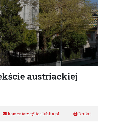
ście austriackiej
komentarze@ies.lublin.pl