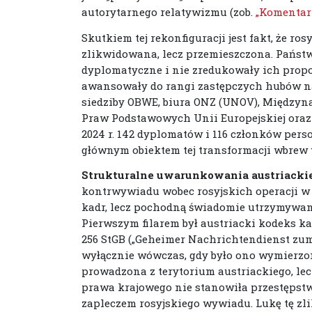
autorytarnego relatywizmu (zob.
„Komentarz
Skutkiem tej rekonfiguracji jest fakt, że r
zlikwidowana, lecz przemieszczona. Państ
dyplomatyczne i nie zredukowały ich propo
awansowały do rangi zastępczych hubów nas
siedziby OBWE, biura ONZ (UNOV), Międzyna
Praw Podstawowych Unii Europejskiej oraz 
2024 r. 142 dyplomatów i 116 członków pers
głównym obiektem tej transformacji wbrew
Strukturalne uwarunkowania austriackiej
kontrwywiadu wobec rosyjskich operacji w 
kadr, lecz pochodną świadomie utrzymywanej
Pierwszym filarem był austriacki kodeks ka
256 StGB („Geheimer Nachrichtendienst zum
wyłącznie wówczas, gdy było ono wymierzon
prowadzona z terytorium austriackiego, le
prawa krajowego nie stanowiła przestępstwa
zapleczem rosyjskiego wywiadu. Lukę tę zl