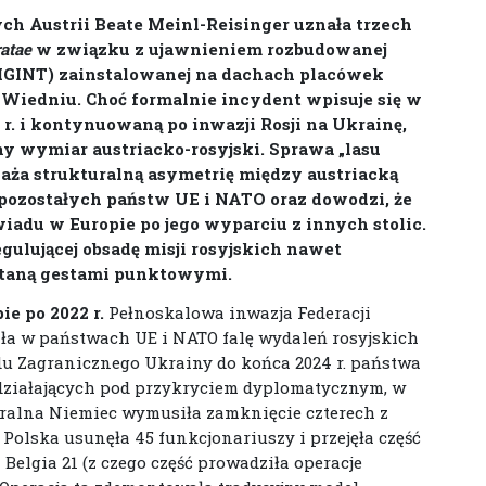
ych Austrii Beate Meinl-Reisinger uznała trzech
atae
w związku z ujawnieniem rozbudowanej
IGINT) zainstalowanej na dachach placówek
Wiedniu. Choć formalnie incydent wpisuje się w
 r. i kontynuowaną po inwazji Rosji na Ukrainę,
y wymiar austriacko-rosyjski. Sprawa „lasu
aża strukturalną asymetrię między austriacką
ozostałych państw UE i NATO oraz dowodzi, że
iadu w Europie po jego wyparciu z innych stolic.
egulującej obsadę misji rosyjskich nawet
taną gestami punktowymi.
e po 2022 r.
Pełnoskalowa inwazja Federacji
liła w państwach UE i NATO falę wydaleń rosyjskich
 Zagranicznego Ukrainy do końca 2024 r. państwa
 działających pod przykryciem dyplomatycznym, w
eralna Niemiec wymusiła zamknięcie czterech z
Polska usunęła 45 funkcjonariuszy i przejęła część
a Belgia 21 (z czego część prowadziła operacje