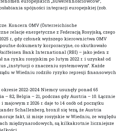
y fenomen europejskich „suwerennościowców”,
abiania spójności integracji europejskiej (zob.
rcze. Koncern OMV (Österreichische
ne relacje energetyczne z Federacją Rosyjską, czego
2025 r., gdy członek wyższego kierownictwa OMV
y poufne dokumenty korporacyjne, co skutkowało
aiffeisen Bank International (RBI) – jako jeden z
 na rynku rosyjskim po lutym 2022 r. i uzyskał od
tus „instytucji o znaczeniu systemowym”. Każde
ądu w Wiedniu rodziło ryzyko represji finansowych
 okresie 2022-2024 Niemcy usunęły ponad 65
 – 82, Belgia – 21, podczas gdy Austria – 10. Łącznie
 i majowym z 2026 r. daje to 14 osób od początku
ander Schallenberg, bronił się tezą, że Austria
gnoruje fakt, iż misje rosyjskie w Wiedniu, ze względu
jach międzynarodowych, są kilkakrotnie liczniejsze
elkości.