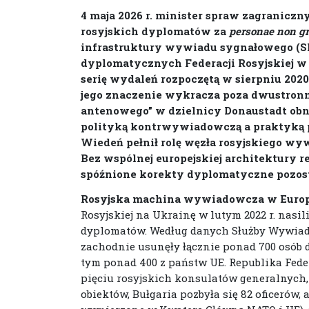
4 maja 2026 r. minister spraw zagraniczn
rosyjskich dyplomatów za
personae non gr
infrastruktury wywiadu sygnałowego (S
dyplomatycznych Federacji Rosyjskiej w 
serię wydaleń rozpoczętą w sierpniu 2020
jego znaczenie wykracza poza dwustronn
antenowego” w dzielnicy Donaustadt obn
polityką kontrwywiadowczą a praktyką p
Wiedeń pełnił rolę węzła rosyjskiego wyw
Bez wspólnej europejskiej architektury r
spóźnione korekty dyplomatyczne pozos
Rosyjska machina wywiadowcza w Europi
Rosyjskiej na Ukrainę w lutym 2022 r. nasi
dyplomatów. Według danych Służby Wywiadu
zachodnie usunęły łącznie ponad 700 osób
tym ponad 400 z państw UE. Republika Fed
pięciu rosyjskich konsulatów generalnych, 
obiektów, Bułgaria pozbyła się 82 oficerów, 