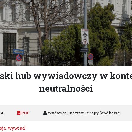
jski hub wywiadowczy w kontek
neutralności
14
PDF
Wydawca: Instytut Europy Środkowej
sja
,
wywiad