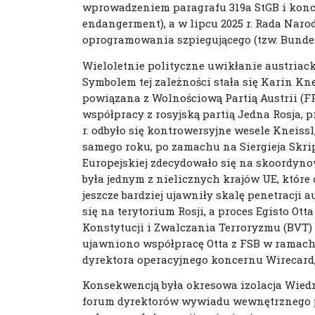
wprowadzeniem paragrafu 319a StGB i konce
endangerment), a w lipcu 2025 r. Rada Na
oprogramowania szpiegującego (tzw. Bundes
Wieloletnie polityczne uwikłanie austriacki
Symbolem tej zależności stała się Karin Kn
powiązana z Wolnościową Partią Austrii (FP
współpracy z rosyjską partią Jedna Rosja, 
r. odbyło się kontrowersyjne wesele Kneissl
samego roku, po zamachu na Siergieja Skrip
Europejskiej zdecydowało się na skoordyn
była jednym z nielicznych krajów UE, które 
jeszcze bardziej ujawniły skalę penetracji 
się na terytorium Rosji, a proces Egisto Ot
Konstytucji i Zwalczania Terroryzmu (BVT) – 
ujawniono współpracę Otta z FSB w ramach
dyrektora operacyjnego koncernu Wirecard, 
Konsekwencją była okresowa izolacja Wie
forum dyrektorów wywiadu wewnętrznego p