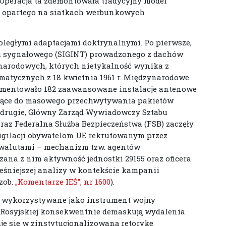
Operacja ta zdemontowała tradycyjny model
 opartego na siatkach werbunkowych
oległymi adaptacjami doktrynalnymi. Po pierwsze,
u sygnałowego (SIGINT) prowadzonego z dachów
ynarodowych, których nietykalność wynika z
matycznych z 18 kwietnia 1961 r. Międzynarodowe
mentowało 182 zaawansowane instalacje antenowe
użące do masowego przechwytywania pakietów
o drugie, Główny Zarząd Wywiadowczy Sztabu
oraz Federalna Służba Bezpieczeństwa (FSB) zaczęły
wigilacji obywatelom UE rekrutowanym przez
walutami – mechanizm tzw. agentów
zana z nim aktywność jednostki 29155 oraz oficera
eśniejszej analizy w kontekście kampanii
zob.
„Komentarze IEŚ”, nr 1600
).
 są wykorzystywane jako instrument wojny
 Rosyjskiej konsekwentnie demaskują wydalenia
uje się w zinstytucjonalizowaną retorykę