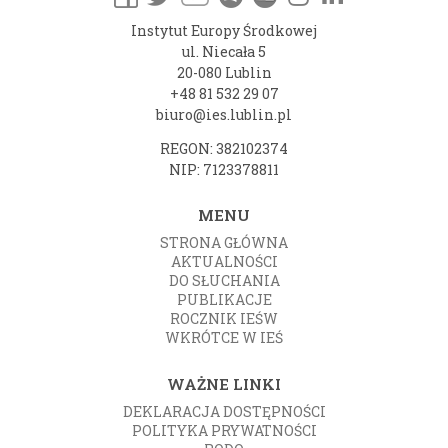
Instytut Europy Środkowej
ul. Niecała 5
20-080 Lublin
+48 81 532 29 07
biuro@ies.lublin.pl
REGON: 382102374
NIP: 7123378811
MENU
STRONA GŁÓWNA
AKTUALNOŚCI
DO SŁUCHANIA
PUBLIKACJE
ROCZNIK IEŚW
WKRÓTCE W IEŚ
WAŻNE LINKI
DEKLARACJA DOSTĘPNOŚCI
POLITYKA PRYWATNOŚCI