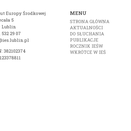
MENU
tut Europy Środkowej
ecała 5
STRONA GŁÓWNA
0 Lublin
AKTUALNOŚCI
 532 29 07
DO SŁUCHANIA
PUBLIKACJE
ies.lublin.pl
ROCZNIK IEŚW
: 382102374
WKRÓTCE W IEŚ
7123378811