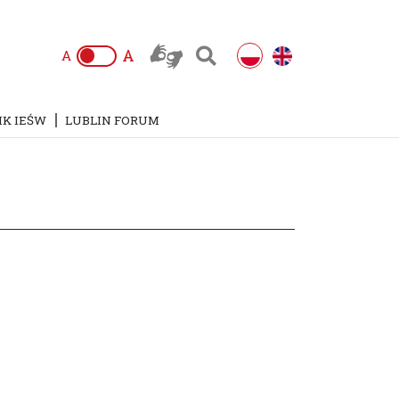
A
A
IK IEŚW
LUBLIN FORUM