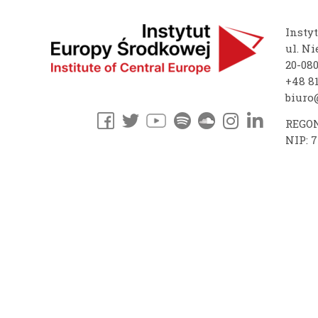
Insty
ul. Ni
20-08
+48 81
biuro@
REGON
NIP: 