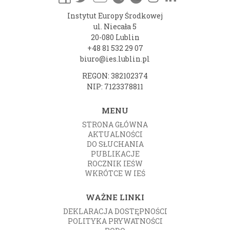
Instytut Europy Środkowej
ul. Niecała 5
20-080 Lublin
+48 81 532 29 07
biuro@ies.lublin.pl
REGON: 382102374
NIP: 7123378811
MENU
STRONA GŁÓWNA
AKTUALNOŚCI
DO SŁUCHANIA
PUBLIKACJE
ROCZNIK IEŚW
WKRÓTCE W IEŚ
WAŻNE LINKI
DEKLARACJA DOSTĘPNOŚCI
POLITYKA PRYWATNOŚCI