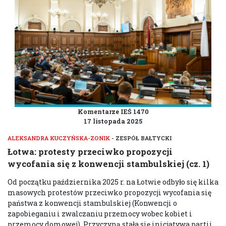
Komentarze IEŚ 1470
17 listopada 2025
ALEKSANDRA KUCZYŃSKA-ZONIK
- ZESPÓŁ BAŁTYCKI
Łotwa: protesty przeciwko propozycji
wycofania się z konwencji stambulskiej (cz. 1)
Od początku października 2025 r. na Łotwie odbyło się kilka
masowych protestów przeciwko propozycji wycofania się
państwa z konwencji stambulskiej (Konwencji o
zapobieganiu i zwalczaniu przemocy wobec kobiet i
przemocy domowej). Przyczyną stała się inicjatywa partii