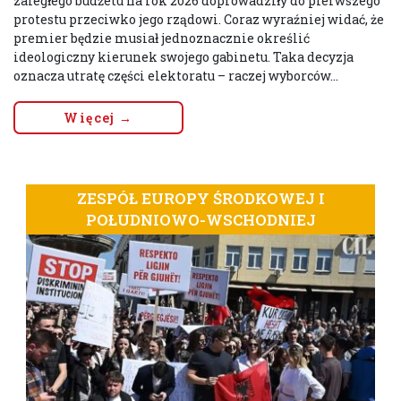
zaległego budżetu na rok 2026 doprowadziły do pierwszego
protestu przeciwko jego rządowi. Coraz wyraźniej widać, że
premier będzie musiał jednoznacznie określić
ideologiczny kierunek swojego gabinetu. Taka decyzja
oznacza utratę części elektoratu – raczej wyborców...
Więcej →
ZESPÓŁ EUROPY ŚRODKOWEJ I
POŁUDNIOWO-WSCHODNIEJ