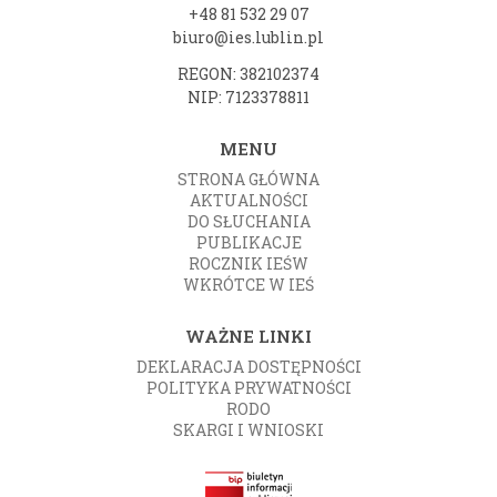
+48 81 532 29 07
biuro@ies.lublin.pl
REGON: 382102374
NIP: 7123378811
MENU
STRONA GŁÓWNA
AKTUALNOŚCI
DO SŁUCHANIA
PUBLIKACJE
ROCZNIK IEŚW
WKRÓTCE W IEŚ
WAŻNE LINKI
DEKLARACJA DOSTĘPNOŚCI
POLITYKA PRYWATNOŚCI
RODO
SKARGI I WNIOSKI