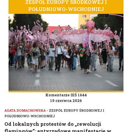
ZESPÓŁ EUROPY ŚRODKOWEJ I
POŁUDNIOWO-WSCHODNIEJ
Komentarze IEŚ 1644
19 czerwca 2026
AGATA DOMACHOWSKA
- ZESPÓŁ EUROPY ŚRODKOWEJ I
POŁUDNIOWO-WSCHODNIEJ
Od lokalnych protestów do „rewolucji
flamingów”: antyrządowe manifestacje w