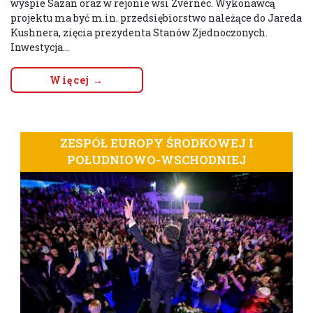
wyspie Sazan oraz w rejonie wsi Zvërnec. Wykonawcą
projektu ma być m.in. przedsiębiorstwo należące do Jareda
Kushnera, zięcia prezydenta Stanów Zjednoczonych.
Inwestycja...
Więcej →
ZESPÓŁ EUROPY ŚRODKOWEJ I
POŁUDNIOWO-WSCHODNIEJ