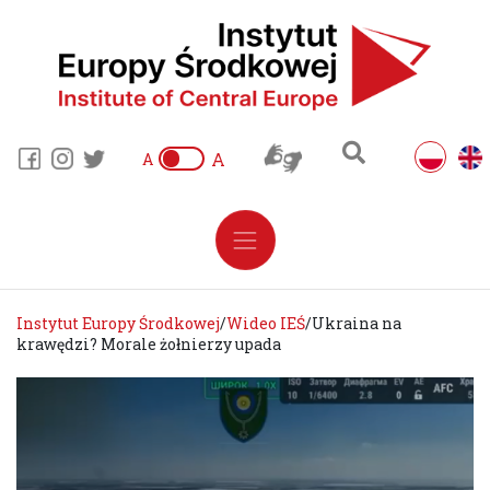
A
A
Instytut Europy Środkowej
/
Wideo IEŚ
/
Ukraina na
krawędzi? Morale żołnierzy upada