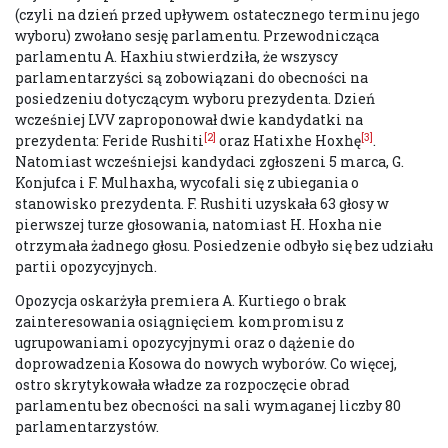
(czyli na dzień przed upływem ostatecznego terminu jego
wyboru) zwołano sesję parlamentu. Przewodnicząca
parlamentu A. Haxhiu stwierdziła, że wszyscy
parlamentarzyści są zobowiązani do obecności na
posiedzeniu dotyczącym wyboru prezydenta. Dzień
wcześniej LVV zaproponował dwie kandydatki na
[2]
[3]
prezydenta: Feride Rushiti
oraz Hatixhe Hoxhę
.
Natomiast wcześniejsi kandydaci zgłoszeni 5 marca, G.
Konjufca i F. Mulhaxha, wycofali się z ubiegania o
stanowisko prezydenta. F. Rushiti uzyskała 63 głosy w
pierwszej turze głosowania, natomiast H. Hoxha nie
otrzymała żadnego głosu. Posiedzenie odbyło się bez udziału
partii opozycyjnych.
Opozycja oskarżyła premiera A. Kurtiego o brak
zainteresowania osiągnięciem kompromisu z
ugrupowaniami opozycyjnymi oraz o dążenie do
doprowadzenia Kosowa do nowych wyborów. Co więcej,
ostro skrytykowała władze za rozpoczęcie obrad
parlamentu bez obecności na sali wymaganej liczby 80
parlamentarzystów.