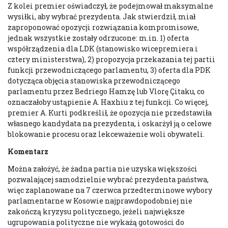
Z kolei premier oświadczył, że podejmował maksymalne
wysiłki, aby wybrać prezydenta. Jak stwierdził, miał
zaproponować opozycji rozwiązania kompromisowe,
jednak wszystkie zostały odrzucone: m.in. 1) oferta
współrządzenia dla LDK (stanowisko wicepremiera i
cztery ministerstwa), 2) propozycja przekazania tej partii
funkcji przewodniczącego parlamentu, 3) oferta dla PDK
dotycząca objęcia stanowiska przewodniczącego
parlamentu przez Bedriego Hamzę lub Vlorę Çitaku, co
oznaczałoby ustąpienie A. Haxhiu z tej funkcji. Co więcej,
premier A. Kurti podkreślił, że opozycja nie przedstawiła
własnego kandydata na prezydenta, i oskarżył ją o celowe
blokowanie procesu oraz lekceważenie woli obywateli.
Komentarz
Można założyć, że żadna partia nie uzyska większości
pozwalającej samodzielnie wybrać prezydenta państwa,
więc zaplanowane na 7 czerwca przedterminowe wybory
parlamentarne w Kosowie najprawdopodobniej nie
zakończą kryzysu politycznego, jeżeli największe
ugrupowania polityczne nie wykażą gotowości do