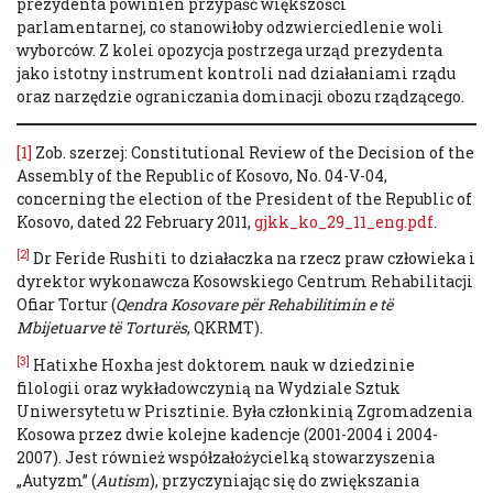
prezydenta powinien przypaść większości
parlamentarnej, co stanowiłoby odzwierciedlenie woli
wyborców. Z kolei opozycja postrzega urząd prezydenta
jako istotny instrument kontroli nad działaniami rządu
oraz narzędzie ograniczania dominacji obozu rządzącego.
[1]
Zob. szerzej: Constitutional Review of the Decision of the
Assembly of the Republic of Kosovo, No. 04-V-04,
concerning the election of the President of the Republic of
Kosovo, dated 22 February 2011,
gjkk_ko_29_11_eng.pdf
.
[2]
Dr Feride Rushiti to działaczka na rzecz praw człowieka i
dyrektor wykonawcza Kosowskiego Centrum Rehabilitacji
Ofiar Tortur (
Qendra Kosovare për Rehabilitimin e të
Mbijetuarve të Torturës
, QKRMT).
[3]
Hatixhe Hoxha jest doktorem nauk w dziedzinie
filologii oraz wykładowczynią na Wydziale Sztuk
Uniwersytetu w Prisztinie. Była członkinią Zgromadzenia
Kosowa przez dwie kolejne kadencje (2001-2004 i 2004-
2007). Jest również współzałożycielką stowarzyszenia
„Autyzm” (
Autism
), przyczyniając się do zwiększania