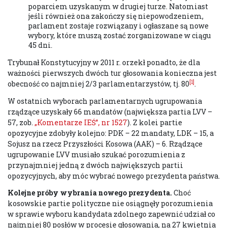
poparciem uzyskanym w drugiej turze. Natomiast
jeśli również ona zakończy się niepowodzeniem,
parlament zostaje rozwiązany i ogłaszane są nowe
wybory, które muszą zostać zorganizowane w ciągu
45 dni.
Trybunał Konstytucyjny w 2011 r. orzekł ponadto, że dla
ważności pierwszych dwóch tur głosowania konieczna jest
[1]
obecność co najmniej 2/3 parlamentarzystów, tj. 80
.
W ostatnich wyborach parlamentarnych ugrupowania
rządzące uzyskały 66 mandatów (największa partia LVV –
57, zob.
„Komentarze IEŚ”, nr 1527
). Z kolei partie
opozycyjne zdobyły kolejno: PDK – 22 mandaty, LDK – 15, a
Sojusz na rzecz Przyszłości Kosowa (AAK) – 6. Rządzące
ugrupowanie LVV musiało szukać porozumienia z
przynajmniej jedną z dwóch największych partii
opozycyjnych, aby móc wybrać nowego prezydenta państwa.
Kolejne próby wybrania nowego prezydenta.
Choć
kosowskie partie polityczne nie osiągnęły porozumienia
w sprawie wyboru kandydata zdolnego zapewnić udział co
najmniej 80 posłów w procesie głosowania, na 27 kwietnia