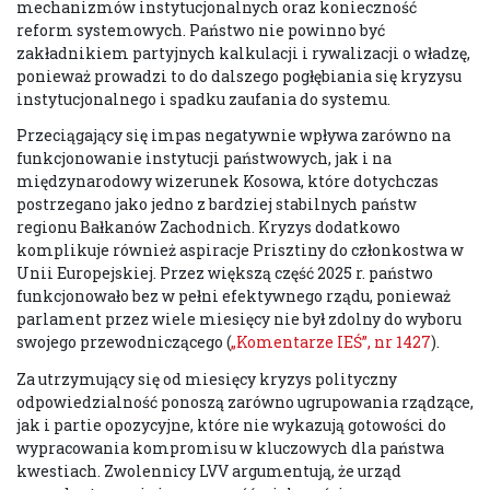
mechanizmów instytucjonalnych oraz konieczność
reform systemowych. Państwo nie powinno być
zakładnikiem partyjnych kalkulacji i rywalizacji o władzę,
ponieważ prowadzi to do dalszego pogłębiania się kryzysu
instytucjonalnego i spadku zaufania do systemu.
Przeciągający się impas negatywnie wpływa zarówno na
funkcjonowanie instytucji państwowych, jak i na
międzynarodowy wizerunek Kosowa, które dotychczas
postrzegano jako jedno z bardziej stabilnych państw
regionu Bałkanów Zachodnich. Kryzys dodatkowo
komplikuje również aspiracje Prisztiny do członkostwa w
Unii Europejskiej. Przez większą część 2025 r. państwo
funkcjonowało bez w pełni efektywnego rządu, ponieważ
parlament przez wiele miesięcy nie był zdolny do wyboru
swojego przewodniczącego (
„Komentarze IEŚ”, nr 1427
).
Za utrzymujący się od miesięcy kryzys polityczny
odpowiedzialność ponoszą zarówno ugrupowania rządzące,
jak i partie opozycyjne, które nie wykazują gotowości do
wypracowania kompromisu w kluczowych dla państwa
kwestiach. Zwolennicy LVV argumentują, że urząd