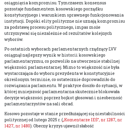
osiągnięcia kompromisu. Tymczasem konsensus
pozostaje fundamentem kosowskiego porządku
konstytucyjnego i warunkiem sprawnego funkcjonowania
instytucji. Dopóki elity polityczne nie uznają kompromisu
za podstawę procesu politycznego, impas może
utrzymywać się niezależnie od rezultatów kolejnych
wyborów.
Po ostatnich wyborach parlamentarnych rządzący LVV
osiągnął najlepszy wynik w historii kosowskiego
parlamentaryzmu, co pozwoliło na utworzenie stabilnej
większości parlamentarnej. Mimo to większość nie była
wystarczająca do wyboru prezydenta w konstytucyjnie
określonym terminie, co ostatecznie doprowadziło do
rozwiązania parlamentu. W praktyce doszło do sytuacji, w
której mniejszość parlamentarna skutecznie blokowała
decyzje większości poprzez bojkot głosowań i nieobecność
parlamentarzystów na sali obrad.
Kosowo pozostaje w stanie przedłużającej się niestabilności
politycznej od lutego 2025 r. (
„Komentarze IEŚ”, nr 1287
,
nr
1427
,
nr 1480
). Obecny kryzys ujawnił słabość