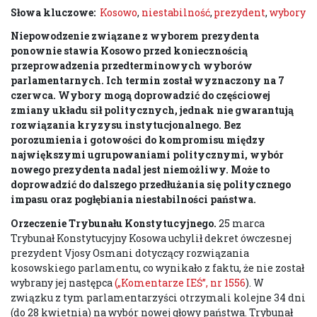
Słowa kluczowe:
Kosowo
,
niestabilność
,
prezydent
,
wybory
Niepowodzenie związane z wyborem prezydenta
ponownie stawia Kosowo przed koniecznością
przeprowadzenia przedterminowych wyborów
parlamentarnych. Ich termin został wyznaczony na 7
czerwca. Wybory mogą doprowadzić do częściowej
zmiany układu sił politycznych, jednak nie gwarantują
rozwiązania kryzysu instytucjonalnego. Bez
porozumienia i gotowości do kompromisu między
największymi ugrupowaniami politycznymi, wybór
nowego prezydenta nadal jest niemożliwy. Może to
doprowadzić do dalszego przedłużania się politycznego
impasu oraz pogłębiania niestabilności państwa.
Orzeczenie Trybunału Konstytucyjnego.
25 marca
Trybunał Konstytucyjny Kosowa uchylił dekret ówczesnej
prezydent Vjosy Osmani dotyczący rozwiązania
kosowskiego parlamentu, co wynikało z faktu, że nie został
wybrany jej następca
(„Komentarze IEŚ”, nr 1556
). W
związku z tym parlamentarzyści otrzymali kolejne 34 dni
(do 28 kwietnia) na wybór nowej głowy państwa. Trybunał