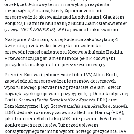
orzekł, że 60-dniowy termin na wybór prezydenta
rozpoczął się 5 marca, kiedy Zgromadzenie nie
przeprowadziło głosowania nad kandydatami: Glaukiem
Konjufcą i Fatmire Mulhaxhą z Ruchu „Samostanowienie!”
(
Lëvizja VETËVENDOSJE!
, LVV) z powodu braku kworum.
Następnie V. Osmani, której kadencja zakończyła się 4
kwietnia, przekazała obowiązki prezydenckie
przewodniczącej parlamentu Kosowa Albulenie Haxhiu.
Przewodnicząca parlamentu może pełnić obowiązki
prezydenta maksymalnie przez sześć miesięcy.
Premier Kosowa i jednocześnie lider LVV, Albin Kurti,
zapowiedział przeprowadzenie rozmów dotyczących
wyboru nowego prezydenta z przedstawicielami dwóch
największych ugrupowań opozycyjnych, tj. Demokratycznej
Partii Kosowa (
Partia Demokratike e Kosovës
, PDK) oraz
Demokratycznej Ligi Kosowa (
Lidhja Demokratike e Kosovës
,
LDK). Jednak rozmowy zarówno z Bedrim Hamzą (PDK),
jak i Lumirem Abdixhiku (LDK) nie przyniosły żadnych
konkretnych rezultatów. Tuż przed upływem
konstytucyjnego terminu wyboru nowego prezydenta, LVV