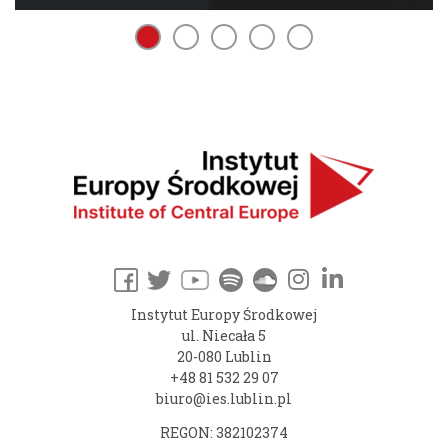
Instytut Europy Środkowej
ul. Niecała 5
20-080 Lublin
+48 81 532 29 07
biuro@ies.lublin.pl
REGON: 382102374