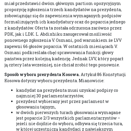
miał przedstawić dwóm głównym partiom opozycyjnym
propozycję zgłoszenia trzech kandydatów na prezydenta,
zobowiązując się do zapewnienia wymaganych podpisów
formalizujących ich kandydatury oraz do poparcia jednego
z kandydatów. Oferta ta została odrzucona zarówno przez
PDK, jak i LDK. L. Abdixhiku zasugerował możliwość
ponownego zgłoszenia V. Osmani, pod warunkiem że LVV
zapewni 66 głosów poparcia. W ostatnich miesiącach V.
Osmani podkreślała chęć sprawowania funkcji głowy
państwa przez kolejną kadencję. Jednak LVV, który poparł
ją cztery lata wcześniej, nie chciał zrobić tego ponownie.
Sposób wyboru prezydenta Kosowa.
Artykuł 86 Konstytucji
Kosowa dotyczy wyboru prezydenta. Mianowicie:
kandydat na prezydenta musi uzyskać podpisy co
najmniej 30 parlamentarzystów,
prezydent wybierany jest przez parlament w
głosowaniu tajnym,
w dwóch pierwszych turach głosowania wymagane
jest poparcie 2/3 wszystkich parlamentarzystów –
jeżeli nie dojdzie do wyboru, odbywa się trzecia tura,
w której uczestniczą kandydaci z największym