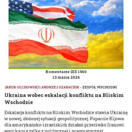
Komentarze IEŚ 1560
13 marca 2026
JAKUB OLCHOWSKI
|
ANDRZEJ SZABACIUK
- ZESPÓŁ WSCHODNI
Ukraina wobec eskalacji konfliktu na Bliskim
Wschodzie
Eskalacja konfliktu na Bliskim Wschodzie stawia Ukrainę
w nowej, złożonej sytuacji geopolitycznej. Poparcie Kijowa
dla amerykańsko-izraelskich działań przeciwko Iranowi
wynika nie tylko z politycznej i pragmatycznej