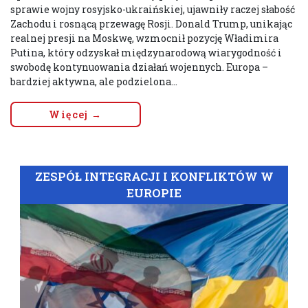
sprawie wojny rosyjsko-ukraińskiej, ujawniły raczej słabość
Zachodu i rosnącą przewagę Rosji. Donald Trump, unikając
realnej presji na Moskwę, wzmocnił pozycję Władimira
Putina, który odzyskał międzynarodową wiarygodność i
swobodę kontynuowania działań wojennych. Europa –
bardziej aktywna, ale podzielona...
Więcej →
ZESPÓŁ INTEGRACJI I KONFLIKTÓW W
EUROPIE