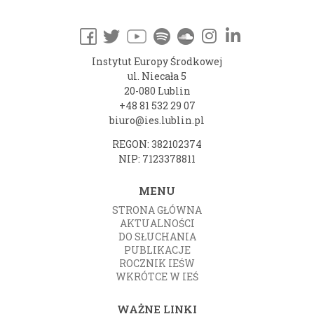
Instytut Europy Środkowej
ul. Niecała 5
20-080 Lublin
+48 81 532 29 07
biuro@ies.lublin.pl
REGON: 382102374
NIP: 7123378811
MENU
STRONA GŁÓWNA
AKTUALNOŚCI
DO SŁUCHANIA
PUBLIKACJE
ROCZNIK IEŚW
WKRÓTCE W IEŚ
WAŻNE LINKI