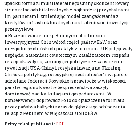
upadku formatu multilateralnego Chiny skoncentrowały
się na relacjach bilateralnych z najbardziej przychylnymi
im partnerami, zmieniając model zaangażowania z
kredytów infrastrukturalnych na strategiczne inwestycje
przemysłowe.
■ Rozczarowanie niespełnionymi obietnicami
inwestycyjnymi Chin wśród części państw EŚW oraz
niezgodność chińskich praktyk z normami UE potęgowały
napięcia, natomiast ostatecznym katalizatorem rozpadu
relacji okazały się zmiany geopolityczne – zaostrzenie
rywalizacji USA-Chiny i rosyjska inwazja na Ukrainę.
Chińska polityka „prorosyjskiej neutralności” i wsparcie
udzielane Federacji Rosyjskiej sprawiły, że w większości
państw regionu kwestie bezpieczeństwa zaczęły
dominować nad kalkulacjami gospodarczymi. W
konsekwencji doprowadziło to do opuszczenia formatu
przez państwa bałtyckie oraz do głębokiego ochłodzenia
relacji z Pekinem w większości stolic EŚW.
Pełny tekst publikacji:
PDF