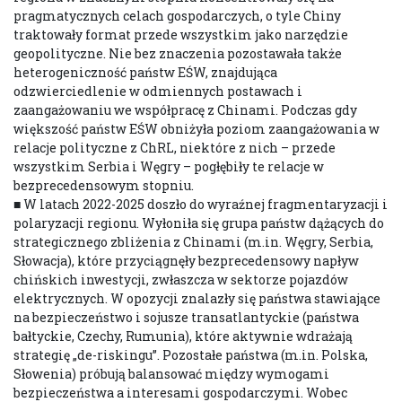
pragmatycznych celach gospodarczych, o tyle Chiny
traktowały format przede wszystkim jako narzędzie
geopolityczne. Nie bez znaczenia pozostawała także
heterogeniczność państw EŚW, znajdująca
odzwierciedlenie w odmiennych postawach i
zaangażowaniu we współpracę z Chinami. Podczas gdy
większość państw EŚW obniżyła poziom zaangażowania w
relacje polityczne z ChRL, niektóre z nich – przede
wszystkim Serbia i Węgry – pogłębiły te relacje w
bezprecedensowym stopniu.
■ W latach 2022-2025 doszło do wyraźnej fragmentaryzacji i
polaryzacji regionu. Wyłoniła się grupa państw dążących do
strategicznego zbliżenia z Chinami (m.in. Węgry, Serbia,
Słowacja), które przyciągnęły bezprecedensowy napływ
chińskich inwestycji, zwłaszcza w sektorze pojazdów
elektrycznych. W opozycji znalazły się państwa stawiające
na bezpieczeństwo i sojusze transatlantyckie (państwa
bałtyckie, Czechy, Rumunia), które aktywnie wdrażają
strategię „de-riskingu”. Pozostałe państwa (m.in. Polska,
Słowenia) próbują balansować między wymogami
bezpieczeństwa a interesami gospodarczymi. Wobec