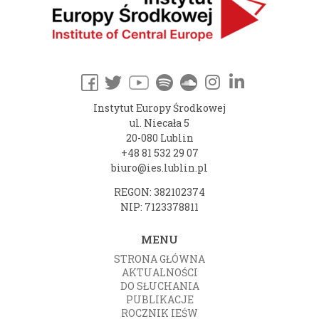
Instytut Europy Środkowej
ul. Niecała 5
20-080 Lublin
+48 81 532 29 07
biuro@ies.lublin.pl
REGON: 382102374
NIP: 7123378811
MENU
STRONA GŁÓWNA
AKTUALNOŚCI
DO SŁUCHANIA
PUBLIKACJE
ROCZNIK IEŚW