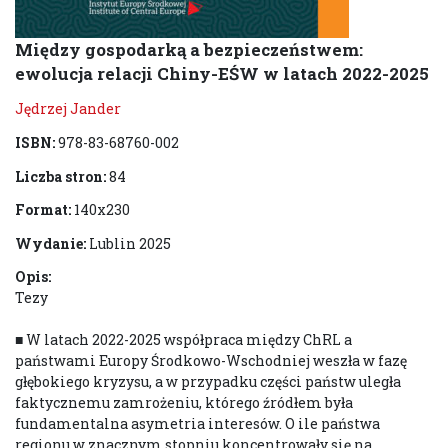
Między gospodarką a bezpieczeństwem:
ewolucja relacji Chiny-EŚW w latach 2022-2025
Jędrzej Jander
ISBN:
978-83-68760-002
Liczba stron:
84
Format:
140x230
Wydanie:
Lublin 2025
Opis:
Tezy
■ W latach 2022-2025 współpraca między ChRL a
państwami Europy Środkowo-Wschodniej weszła w fazę
głębokiego kryzysu, a w przypadku części państw uległa
faktycznemu zamrożeniu, którego źródłem była
fundamentalna asymetria interesów. O ile państwa
regionu w znacznym stopniu koncentrowały się na