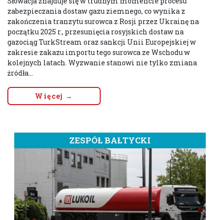
Słowacja znajduje się w trudnym momencie procesu
zabezpieczania dostaw gazu ziemnego, co wynika z
zakończenia tranzytu surowca z Rosji przez Ukrainę na
początku 2025 r., przesunięcia rosyjskich dostaw na
gazociąg TurkStream oraz sankcji Unii Europejskiej w
zakresie zakazu importu tego surowca ze Wschodu w
kolejnych latach. Wyzwanie stanowi nie tylko zmiana
źródła...
Więcej →
ZESPÓŁ BAŁTYCKI