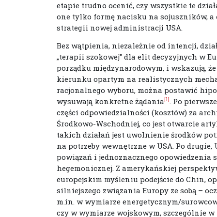
etapie trudno ocenić, czy wszystkie te dzia
one tylko formę nacisku na sojuszników, a c
strategii nowej administracji USA.
Bez wątpienia, niezależnie od intencji, dzi
„terapii szokowej” dla elit decyzyjnych w
porządku międzynarodowym, i wskazują, że
kierunku opartym na realistycznych mecha
racjonalnego wyboru, można postawić hipot
[1]
wysuwają konkretne żądania
. Po pierwsz
części odpowiedzialności (kosztów) za arc
Środkowo-Wschodniej, co jest otwarcie art
takich działań jest uwolnienie środków pot
na potrzeby wewnętrzne w USA. Po drugie, 
powiązań i jednoznacznego opowiedzenia si
hegemonicznej. Z amerykańskiej perspekty
europejskim myśleniu podejście do Chin, o
silniejszego związania Europy ze sobą – oc
m.in. w wymiarze energetycznym/surowcowym
czy w wymiarze wojskowym, szczególnie w 