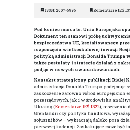
ISSN: 2657-6996
Komentarze IEŚ 13
Pod koniec marca br. Unia Europejska op
Dokument ten stanowi próbę uchwyceni
bezpieczeństwa UE, kształtowanego przez
rozpoczęciu wielkoskalowej inwazji Rosj
polityką administracji Donalda Trumpa w
także postulaty i strategię działań z zak
podjąć w nowych uwarunkowaniach.
Kontekst strategiczny publikacji Białej K
administracja Donalda Trumpa podejmuje sz
zaskoczenie zarówno wśród europejskich eli
pozarządowych, jak i w środowisku analit
Ukrainą (
Komentarze IEŚ 1322
), roszczenia
Grenlandii czy polityka handlowa, wyrażaj
sojuszników – wykraczają daleko poza dzia
pierwszej kadencji. Zaskakujące może być 