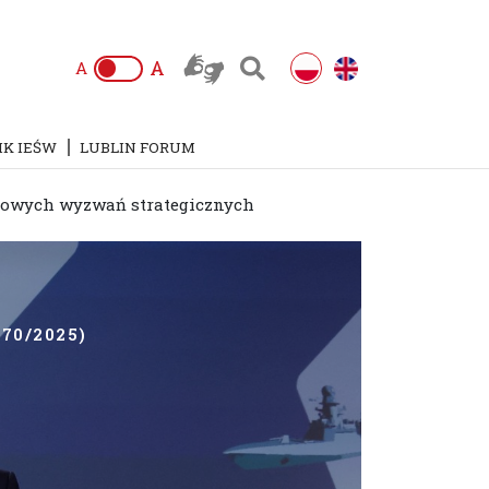
A
A
IK IEŚW
LUBLIN FORUM
 nowych wyzwań strategicznych
70/2025)