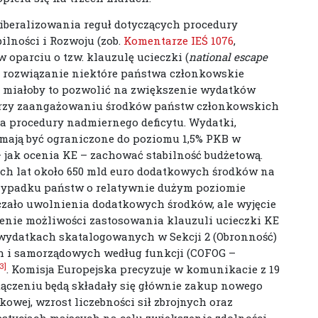
zliberalizowania reguł dotyczących procedury
bilności i Rozwoju (zob.
Komentarze IEŚ 1076
,
 w oparciu o tzw. klauzulę ucieczki (
national escape
ie rozwiązanie niektóre państwa członkowskie
E, miałoby to pozwolić na zwiększenie wydatków
przy zaangażowaniu środków państw członkowskich
ia procedury nadmiernego deficytu. Wydatki,
 mają być ograniczone do poziomu 1,5% PKB w
– jak ocenia KE – zachować stabilność budżetową.
ech lat około 650 mld euro dodatkowych środków na
rzypadku państw o relatywnie dużym poziomie
czało uwolnienia dodatkowych środków, ale wyjęcie
cenie możliwości zastosowania klauzuli ucieczki KE
 wydatkach skatalogowanych w Sekcji 2 (Obronność)
ch i samorządowych według funkcji (COFOG –
[3]
. Komisja Europejska precyzuje w komunikacie z 19
yłączeniu będą składały się głównie zakup nowego
owej, wzrost liczebności sił zbrojnych oraz
estycjach mających na celu zwiększenie zdolności