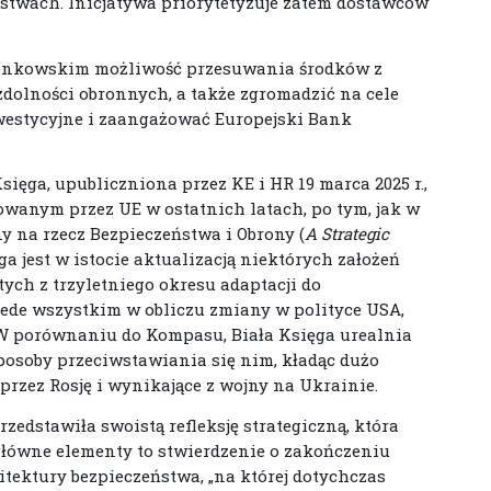
twach. Inicjatywa priorytetyzuje zatem dostawców
złonkowskim możliwość przesuwania środków z
zdolności obronnych, a także zgromadzić na cele
westycyjne i zaangażować Europejski Bank
Księga, upubliczniona przez KE i HR 19 marca 2025 r.,
wanym przez UE w ostatnich latach, po tym, jak w
ny na rzecz Bezpieczeństwa i Obrony (
A Strategic
ęga jest w istocie aktualizacją niektórych założeń
ch z trzyletniego okresu adaptacji do
ede wszystkim w obliczu zmiany w polityce USA,
 W porównaniu do Kompasu, Biała Księga urealnia
posoby przeciwstawiania się nim, kładąc dużo
rzez Rosję i wynikające z wojny na Ukrainie.
rzedstawiła swoistą refleksję strategiczną, która
 główne elementy to stwierdzenie o zakończeniu
itektury bezpieczeństwa, „na której dotychczas