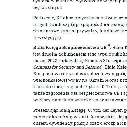
systemów musi być wytworzone w tych pańs
regionalnych.
Po trzecie, KE chce przyznać państwom c
innych funduszy (np. spójności) na rozwój 
zbrojeniowe kapitał prywatny, fundusze in
Inwestycyjny.
[9]
Biała Księga Bezpieczeństwa UE
.
Biała 
jest drugim dokumentem tego typu opubliko
marcu 2022 r. ukazał się Kompas Strategicz
Compass for Security and Defence
). Biała Ksi
Kompasu w obliczu doświadczeń wyciągnięty
wielkoskalowej wojny na Ukrainie oraz prz
która dokonuje się pod rządami D. Trumpa.
także zagrożenia dla bezpieczeństwa UE i s
większy nacisk na zagrożenia generowane p
Prezentując Białą Księgę, U. von der Leyen p
miała dokonać się w Unii Europejskiej. Jej
okresu dywidendy pokoju oraz o erozji arch