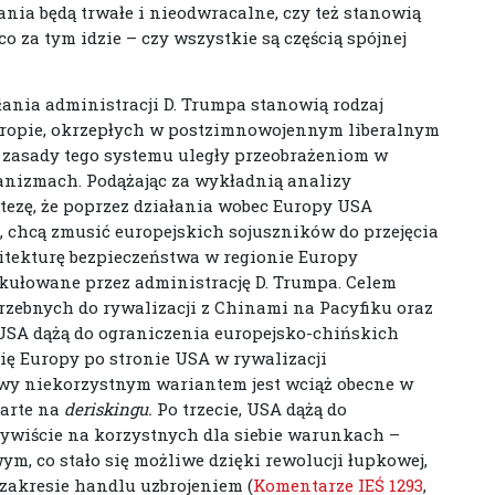
łania będą trwałe i nieodwracalne, czy też stanowią
o za tym idzie – czy wszystkie są częścią spójnej
ałania administracji D. Trumpa stanowią rodzaj
 Europie, okrzepłych w postzimnowojennym liberalnym
 zasady tego systemu uległy przeobrażeniom w
nizmach. Podążając za wykładnią analizy
ezę, że poprzez działania wobec Europy USA
e, chcą zmusić europejskich sojuszników do przejęcia
hitekturę bezpieczeństwa w regionie Europy
ykułowane przez administrację D. Trumpa. Celem
rzebnych do rywalizacji z Chinami na Pacyfiku oraz
USA dążą do ograniczenia europejsko-chińskich
ę Europy po stronie USA w rywalizacji
wy niekorzystnym wariantem jest wciąż obecne w
parte na
deriskingu.
Po trzecie, USA dążą do
zywiście na korzystnych dla siebie warunkach –
, co stało się możliwe dzięki rewolucji łupkowej,
zakresie handlu uzbrojeniem (
Komentarze IEŚ 1293
,