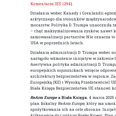
Komentarze IEŚ 1294
).
Działania wobec Kanady i Grenlandii egzemp
arktycznego dla stosunków międzynarodowy
mocarstw. Polityka D. Trumpa unaoczniła 
– chęć maksymalizowania zysków, nawet ko
samowasalizacji partnerów. Nie oznacza to j
USA w poprzednich latach.
Działania administracji D. Trumpa wobec so
nastąpiło wzmożenie inicjatyw w zakresie 
Asertywna polityka administracji D. Trum
europejskich sojusznikach wzięcie odpowie
architektury bezpieczeństwa w regionie. Za
Europejską (KE) i Wysoką Przedstawiciel UE
Biała Księga Bezpieczeństwa UE stanowi kol
ReArm Europe
a Biała Księga.
4 marca 2025 
plan fiskalny
ReArm Europe
, który ma umoż
spożytkowania ich na cele obronne. Inicja
kilkanaście dni później Białej Księgi. Plan o