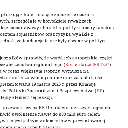
lifikują z kolei rosnące znaczenie obszaru
ch, szczególnie w kontekście rywalizacji
także mocarstwowy charakter polityki amerykańskiej
sztem sojuszników, oraz ryzyka wynikłe z
ednak, że tendencje te nie były obecne w polityce
juszników sprawiły, że wśród ich europejskiej części
bezpieczeństwa regionalnego (
Komentarze IEŚ 1257
).
pa w coraz większym stopniu wymusza na
dzialności za własną obronę oraz za stabilność
prezentowana 19 marca 2025 r. przez Komisję
 ds. Polityki Zagranicznej i Bezpieczeństwa (HR)
ejny element tej reakcji.
r. przewodnicząca KE Ursula von der Leyen ogłosiła
liwić uwolnienie nawet do 800 mld euro celem
tywa ta jest jednym z elementów zaprezentowanej
piera się na trzech filarach.