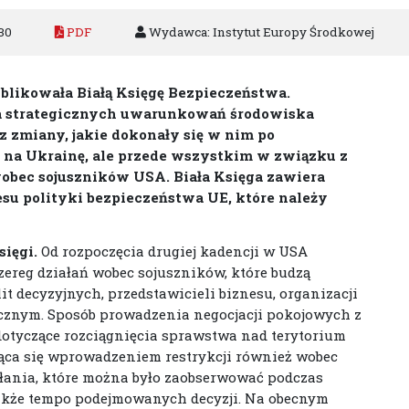
30
PDF
Wydawca: Instytut Europy Środkowej
ublikowała Białą Księgę Bezpieczeństwa.
a strategicznych uwarunkowań środowiska
 zmiany, jakie dokonały się w nim po
i na Ukrainę, ale przede wszystkim w związku z
obec sojuszników USA. Biała Księga zawiera
resu polityki bezpieczeństwa UE, które należy
sięgi.
Od rozpoczęcia drugiej kadencji w USA
ereg działań wobec sojuszników, które budzą
t decyzyjnych, przedstawicieli biznesu, organizacji
ycznym. Sposób prowadzenia negocjacji pokojowych z
 dotyczące rozciągnięcia sprawstwa nad terytorium
ąca się wprowadzeniem restrykcji również wobec
łania, które można było zaobserwować podczas
także tempo podejmowanych decyzji. Na obecnym