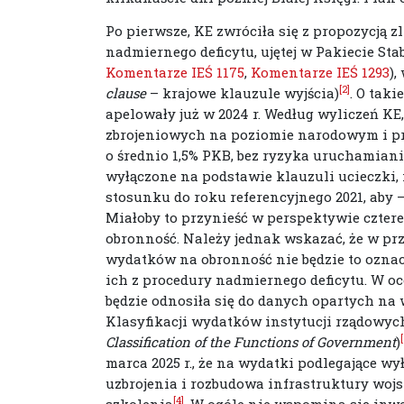
Po pierwsze, KE zwróciła się z propozycją 
nadmiernego deficytu, ujętej w Pakiecie Sta
Komentarze IEŚ 1175
,
Komentarze IEŚ 1293
),
[2]
clause
– krajowe klauzule wyjścia)
. O tak
apelowały już w 2024 r. Według wyliczeń K
zbrojeniowych na poziomie narodowym i 
o średnio 1,5% PKB, bez ryzyka uruchamian
wyłączone na podstawie klauzuli ucieczki,
stosunku do roku referencyjnego 2021, aby 
Miałoby to przynieść w perspektywie czter
obronność. Należy jednak wskazać, że w p
wydatków na obronność nie będzie to ozna
ich z procedury nadmiernego deficytu. W o
będzie odnosiła się do danych opartych na
Klasyfikacji wydatków instytucji rządowy
Classification of the Functions of Government
)
marca 2025 r., że na wydatki podlegające w
uzbrojenia i rozbudowa infrastruktury wojsk
[4]
szkolenia
. W ogóle nie wspomina się inw