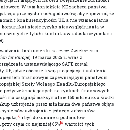
jeniowego. W tym kontekście KE zachęca państwa
skiego przemysłu i usługodawców, aby zapewnić, że
onomii i konkurencyjności UE, a nie wzmacniania
y komunikat niesie ryzyko nieuwzględniania w
onoszonych z tytułu kontraktów z dostarczycielami
j.
wadzenie Instrumentu na rzecz Zwiększenia
ion for Europe
). 19 marca 2025 r., wraz z
porządzenia ustanawiającego SAFE został
 UE, gdzie obecnie trwają negocjacje i ustalenia
strumentem finansowym zapewniającym państwom
opejskiej Strefy Wolnego Handlu/Europejskiego
do pożyczek zaciąganych na rynkach finansowych
kość ma osiągnąć maksymalnie 150 mld euro, a środki
akup uzbrojenia przez minimum dwa państwa objęte
 systemów uzbrojenia z jednego z obszarów
[7]
ropejską
i być dokonane u podmiotów
[8]
, przy czym co najmniej 65%
wartości tych