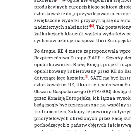
produkcyjnych europejskiego sektora zbro
członkowskie do „uprzywilejowania europej
zwiększone wydatki przyczynią się do aut
[5]
nadmiernych zależności”
. Tak postawion
kalkulacjach klauzuli wyjścia wydatków p
systemów uzbrojenia spoza Unii Europejskie
Po drugie, KE 4 marca zaproponowała wpro
Bezpieczeństwa Europy (SAFE –
Security Act
opublikowaniem Białej Księgi, projekt roz
opublikowany i skierowany przez KE do Rady
[6]
dotyczące jego kształtu
. SAFE ma być in
członkowskim UE, Ukrainie i państwom Eur
Obszaru Gospodarczego (EFTA/EOG) dostęp 
przez Komisję Europejską. Ich łączna wyso
będą mogły być przeznaczone na wspólny z
instrumentem. Zakupy te powinny dotyczyć
priorytetowych określonych przez Radę Eu
pochodzących z państw objętych inicjatywą