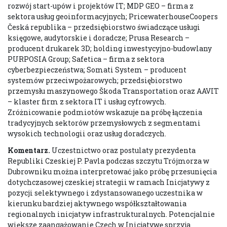
rozwój start-upów i projektów IT; MDP GEO – firma z
sektora usług geoinformacyjnych; PricewaterhouseCoopers
Česká republika – przedsiębiorstwo świadczące usługi
księgowe, audytorskie i doradcze; Prusa Research –
producent drukarek 3D; holding inwestycyjno-budowlany
PURPOSIA Group; Safetica – firma z sektora
cyberbezpieczeństwa; Somati System – producent
systemów przeciwpożarowych; przedsiębiorstwo
przemysłu maszynowego Škoda Transportation oraz AAVIT
– klaster firm z sektora IT i usług cyfrowych.
Zróżnicowanie podmiotów wskazuje na próbę łączenia
tradycyjnych sektorów przemysłowych z segmentami
wysokich technologii oraz usług doradczych.
Komentarz.
Uczestnictwo oraz postulaty prezydenta
Republiki Czeskiej P. Pavla podczas szczytu Trójmorza w
Dubrowniku można interpretować jako próbę przesunięcia
dotychczasowej czeskiej strategii w ramach Inicjatywy z
pozycji selektywnego i zdystansowanego uczestnika w
kierunku bardziej aktywnego współkształtowania
regionalnych inicjatyw infrastrukturalnych. Potencjalnie
większe zaangażowanie Czech w Inicjatywę sprzyja