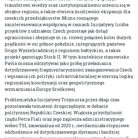
transferowi wiedzy oraz instytucjonalnemu uczeniu się w
obrębie regionu, a także otwiera możliwości ekspansji dla
czeskich przedsiębiorstw. Mimo rosnącego
zainteresowania współpracą w ramach Inicjatywy, liczba
projektów z udziałem Czech pozostaje jak dotąd
ograniczona i obejmuje m.in. rozwój połączeń kolei dużych
prędkości w osi północ-południe, integrujących państwa
Grupy Wyszehradzkiej z regionem bałtyckim, a także
projekt gazociągu Stork II. W tym kontekście stanowisko
Pavla można odczytywać jako próbę przełamania
dotychczasowej fragmentaryczności zaangażowania Czech
i wpisania ich polityki infrastrukturalnej w szerszą logikę
regionalnej koordynacji oraz geopolitycznego
wzmacniania Europy Środkowej.
Problematyka Inicjatywy Trójmorza przez długi czas
pozostawała tematem drugorzędnym w debacie
politycznej Republiki Czeskiej. Większa przychylność
rządu Petra Fiali oraz jego zaplecza administracyjnego
wobec TSI, zauważalna od 2023 r., uwidaczniała stopniowe
odchodzenie od dotychczasowego dystansu i bardziej