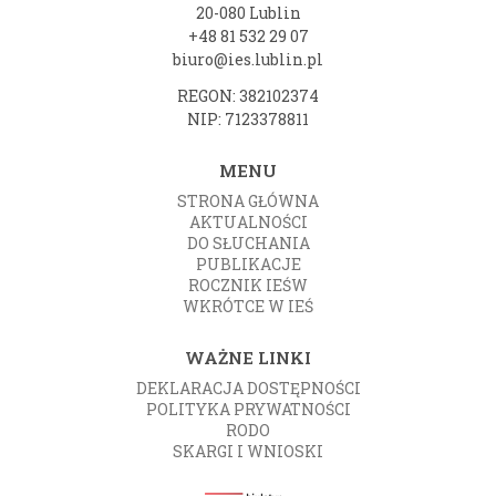
20-080 Lublin
+48 81 532 29 07
biuro@ies.lublin.pl
REGON: 382102374
NIP: 7123378811
MENU
STRONA GŁÓWNA
AKTUALNOŚCI
DO SŁUCHANIA
PUBLIKACJE
ROCZNIK IEŚW
WKRÓTCE W IEŚ
WAŻNE LINKI
DEKLARACJA DOSTĘPNOŚCI
POLITYKA PRYWATNOŚCI
RODO
SKARGI I WNIOSKI