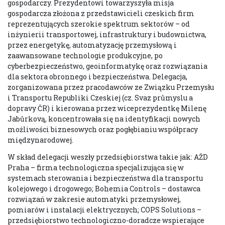
gospodarczy. Prezydentowi towarzyszyła misja
gospodarcza złożona z przedstawicieli czeskich firm
reprezentujących szerokie spektrum sektorów – od
inżynierii transportowej, infrastruktury i budownictwa,
przez energetykę, automatyzację przemysłową i
zaawansowane technologie produkcyjne, po
cyberbezpieczeństwo, geoinformatykę oraz rozwiązania
dla sektora obronnego i bezpieczeństwa. Delegacja,
zorganizowana przez pracodawców ze Związku Przemysłu
i Transportu Republiki Czeskiej (cz. Svaz průmyslu a
dopravy ČR) i kierowana przez wiceprezydentkę Milenę
Jabůrkovą, koncentrowała się na identyfikacji nowych
możliwości biznesowych oraz pogłębianiu współpracy
międzynarodowej.
W skład delegacji weszły przedsiębiorstwa takie jak: AŽD
Praha – firma technologiczna specjalizująca się w
systemach sterowania i bezpieczeństwa dla transportu
kolejowego i drogowego; Bohemia Controls – dostawca
rozwiązań w zakresie automatyki przemysłowej,
pomiarów i instalacji elektrycznych; COPS Solutions –
przedsiębiorstwo technologiczno-doradcze wspierające