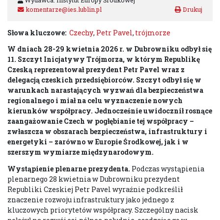
Wydawca: Instytut Europy Środkowej
komentarze@ies.lublin.pl
Słowa kluczowe:
Czechy
,
Petr Pavel
,
trójmorze
W dniach 28-29 kwietnia 2026 r. w Dubrowniku odbył się
11. Szczyt Inicjatywy Trójmorza, w którym Republikę
Czeską reprezentował prezydent Petr Pavel wraz z
delegacją czeskich przedsiębiorców. Szczyt odbył się w
warunkach narastających wyzwań dla bezpieczeństwa
regionalnego i miał na celu wyznaczenie nowych
kierunków współpracy. Jednocześnie uwidocznił rosnące
zaangażowanie Czech w pogłębianie tej współpracy –
zwłaszcza w obszarach bezpieczeństwa, infrastruktury i
energetyki – zarówno w Europie Środkowej, jak i w
szerszym wymiarze międzynarodowym.
Wystąpienie plenarne prezydenta.
Podczas wystąpienia
plenarnego 28 kwietnia w Dubrowniku prezydent
Republiki Czeskiej Petr Pavel wyraźnie podkreślił
znaczenie rozwoju infrastruktury jako jednego z
kluczowych priorytetów współpracy. Szczególny nacisk