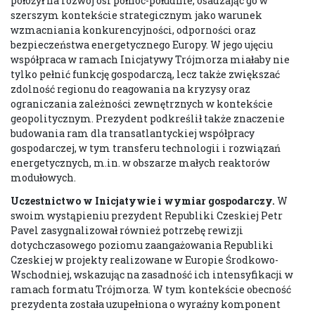
położył na rozwój osi północ-południe, osadzając go w
szerszym kontekście strategicznym jako warunek
wzmacniania konkurencyjności, odporności oraz
bezpieczeństwa energetycznego Europy. W jego ujęciu
współpraca w ramach Inicjatywy Trójmorza miałaby nie
tylko pełnić funkcję gospodarczą, lecz także zwiększać
zdolność regionu do reagowania na kryzysy oraz
ograniczania zależności zewnętrznych w kontekście
geopolitycznym. Prezydent podkreślił także znaczenie
budowania ram dla transatlantyckiej współpracy
gospodarczej, w tym transferu technologii i rozwiązań
energetycznych, m.in. w obszarze małych reaktorów
modułowych.
Uczestnictwo w Inicjatywie i wymiar gospodarczy.
W
swoim wystąpieniu prezydent Republiki Czeskiej Petr
Pavel zasygnalizował również potrzebę rewizji
dotychczasowego poziomu zaangażowania Republiki
Czeskiej w projekty realizowane w Europie Środkowo-
Wschodniej, wskazując na zasadność ich intensyfikacji w
ramach formatu Trójmorza. W tym kontekście obecność
prezydenta została uzupełniona o wyraźny komponent