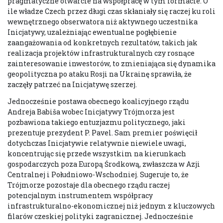
pragmatyczne otwarcie na współpracę w tym formacie. O
ile władze Czech przez długi czas skłaniały się raczej ku roli
wewnętrznego obserwatora niż aktywnego uczestnika
Inicjatywy, uzależniając ewentualne pogłębienie
zaangażowania od konkretnych rezultatów, takich jak
realizacja projektów infrastrukturalnych czy rosnące
zainteresowanie inwestorów, to zmieniająca się dynamika
geopolityczna po ataku Rosji na Ukrainę sprawiła, że
zaczęły patrzeć na Inicjatywę szerzej.
Jednocześnie postawa obecnego koalicyjnego rządu
Andreja Babiša wobec Inicjatywy Trójmorza jest
pozbawiona takiego entuzjazmu politycznego, jaki
prezentuje prezydent P. Pavel. Sam premier poświęcił
dotychczas Inicjatywie relatywnie niewiele uwagi,
koncentrując się przede wszystkim na kierunkach
gospodarczych poza Europą Środkową, zwłaszcza w Azji
Centralnej i Południowo-Wschodniej. Sugeruje to, że
Trójmorze pozostaje dla obecnego rządu raczej
potencjalnym instrumentem współpracy
infrastrukturalno-ekonomicznej niż jednym z kluczowych
filarów czeskiej polityki zagranicznej. Jednocześnie