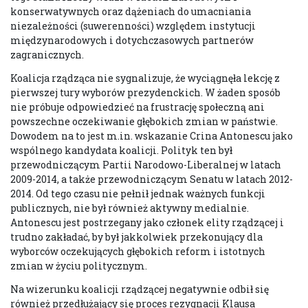
konserwatywnych oraz dążeniach do umacniania
niezależności (suwerenności) względem instytucji
międzynarodowych i dotychczasowych partnerów
zagranicznych.
Koalicja rządząca nie sygnalizuje, że wyciągnęła lekcję z
pierwszej tury wyborów prezydenckich. W żaden sposób
nie próbuje odpowiedzieć na frustrację społeczną ani
powszechne oczekiwanie głębokich zmian w państwie.
Dowodem na to jest m.in. wskazanie Crina Antonescu jako
wspólnego kandydata koalicji. Polityk ten był
przewodniczącym Partii Narodowo-Liberalnej w latach
2009-2014, a także przewodniczącym Senatu w latach 2012-
2014. Od tego czasu nie pełnił jednak ważnych funkcji
publicznych, nie był również aktywny medialnie.
Antonescu jest postrzegany jako członek elity rządzącej i
trudno zakładać, by był jakkolwiek przekonujący dla
wyborców oczekujących głębokich reform i istotnych
zmian w życiu politycznym.
Na wizerunku koalicji rządzącej negatywnie odbił się
również przedłużający się proces rezygnacji Klausa