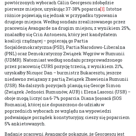
powtórzonych wyborach Călin Georgescu zdobędzie
pierwsze miejsce, uzyskując 37-38% poparcia
[1]
. Istotne
różnice pojawiają się jednak w przypadku typowania
drugiego miejsca. Według sondażu zrealizowanego przez
pracownię Avangarde na drugim miejscu, z wynikiem 25%,
znalazłby się Crin Antonescu, który jest kandydatem
koalicji rządzącej – popierają go Partia
Socjaldemokratyczna (PSD), Partia Narodowo-Liberalna
(PNL) oraz Demokratyczny Związek Węgrów w Rumunii
(UDMR). Natomiast według sondażu przeprowadzonego
przez pracownię CURS pozycję trzecią, z wynikiem 21%,
uzyskałby Nicușor Dan – burmistrz Bukaresztu, jeszcze
niedawno związany z partią Związek Zbawienia Rumunii
(USR). Na dalszych pozycjach plasują się George Simon
(Związek Jedności Rumunów, AUR) i Elena Lasconi (USR) –
oboje mogą liczyć na 6-7% poparcia. Diana Șoșoacă (SOS
Romania), której nie dopuszczono do udziału w
poprzednich wyborach ze względu na wypowiedzi
podważające porządek konstytucyjny, cieszy się poparciem
5% ankietowanych.
Badanie pracowni Avangarde pokazuje, że Georgescu jest