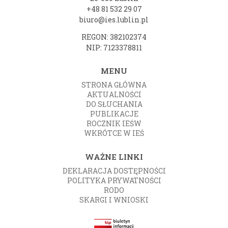
+48 81 532 29 07
biuro@ies.lublin.pl
REGON: 382102374
NIP: 7123378811
MENU
STRONA GŁÓWNA
AKTUALNOŚCI
DO SŁUCHANIA
PUBLIKACJE
ROCZNIK IEŚW
WKRÓTCE W IEŚ
WAŻNE LINKI
DEKLARACJA DOSTĘPNOŚCI
POLITYKA PRYWATNOŚCI
RODO
SKARGI I WNIOSKI