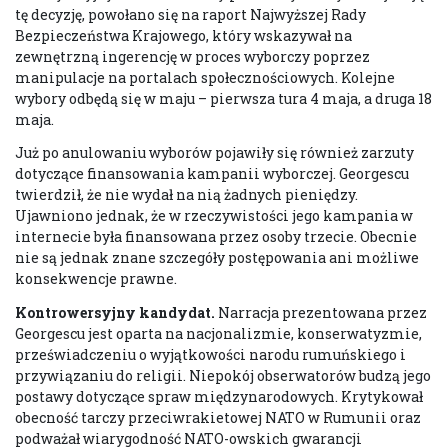
tę decyzję, powołano się na raport Najwyższej Rady
Bezpieczeństwa Krajowego, który wskazywał na
zewnętrzną ingerencję w proces wyborczy poprzez
manipulacje na portalach społecznościowych. Kolejne
wybory odbędą się w maju – pierwsza tura 4 maja, a druga 18
maja.
Już po anulowaniu wyborów pojawiły się również zarzuty
dotyczące finansowania kampanii wyborczej. Georgescu
twierdził, że nie wydał na nią żadnych pieniędzy.
Ujawniono jednak, że w rzeczywistości jego kampania w
internecie była finansowana przez osoby trzecie. Obecnie
nie są jednak znane szczegóły postępowania ani możliwe
konsekwencje prawne.
Kontrowersyjny kandydat.
Narracja prezentowana przez
Georgescu jest oparta na nacjonalizmie, konserwatyzmie,
przeświadczeniu o wyjątkowości narodu rumuńskiego i
przywiązaniu do religii. Niepokój obserwatorów budzą jego
postawy dotyczące spraw międzynarodowych. Krytykował
obecność tarczy przeciwrakietowej NATO w Rumunii oraz
podważał wiarygodność NATO-owskich gwarancji