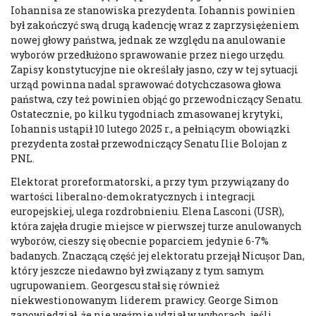
Iohannisa ze stanowiska prezydenta. Iohannis powinien
był zakończyć swą drugą kadencję wraz z zaprzysiężeniem
nowej głowy państwa, jednak ze względu na anulowanie
wyborów przedłużono sprawowanie przez niego urzędu.
Zapisy konstytucyjne nie określały jasno, czy w tej sytuacji
urząd powinna nadal sprawować dotychczasowa głowa
państwa, czy też powinien objąć go przewodniczący Senatu.
Ostatecznie, po kilku tygodniach zmasowanej krytyki,
Iohannis ustąpił 10 lutego 2025 r., a pełniącym obowiązki
prezydenta został przewodniczący Senatu Ilie Bolojan z
PNL.
Elektorat proreformatorski, a przy tym przywiązany do
wartości liberalno-demokratycznych i integracji
europejskiej, ulega rozdrobnieniu. Elena Lasconi (USR),
która zajęła drugie miejsce w pierwszej turze anulowanych
wyborów, cieszy się obecnie poparciem jedynie 6-7%
badanych. Znaczącą część jej elektoratu przejął Nicușor Dan,
który jeszcze niedawno był związany z tym samym
ugrupowaniem. Georgescu stał się również
niekwestionowanym liderem prawicy. George Simon
zapowiedział, że nie weźmie udział w wyborach, jeśli