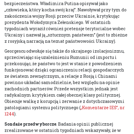
bezpieczeństwa. Władimira Putina opisywał jako
„człowieka, który kocha swój kraj”. Nawoływał przy tym do
zakończenia wojny Rosji przeciw Ukrainie, krytykując
prezydenta Wołodymyra Zełenskiego. W ostatnich
tygodniach wyraził również pretensje terytorialne wobec
Ukrainy i nazwał ją „sztucznym państwem” (jest to zbieżne
z rosyjską narracją na temat państwowości Ukrainy).
Georgescu odwołuje się także do skrajnego izolacjonizmu,
sprzeciwiając się uzależnieniu Rumunii od importu i
przekonując, że państwo to jest w stanie z powodzeniem
funkcjonować dzięki ograniczeniu relacji gospodarczych
ze światem zewnętrznym, a relacje z Rosją i Chinami
powinno układać samodzielnie, bez względu na opinie
zachodnich partnerów. Przede wszystkim jednak jest
radykalnym krytykiem całej obecnej klasy politycznej.
Obiecuje walkę z korupcją i zerwanie z dotychczasowymi
patologiami systemu politycznego (
„Komentarze IEŚ”, nr
1244
).
Sondaże przedwyborcze
. Badania opinii publicznej
zrealizowane w ostatnich tygodniach wskazywały, że w