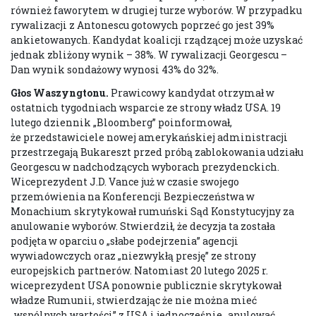
również faworytem w drugiej turze wyborów. W przypadku
rywalizacji z Antonescu gotowych poprzeć go jest 39%
ankietowanych. Kandydat koalicji rządzącej może uzyskać
jednak zbliżony wynik – 38%. W rywalizacji Georgescu –
Dan wynik sondażowy wynosi 43% do 32%.
Głos Waszyngtonu.
Prawicowy kandydat otrzymał w
ostatnich tygodniach wsparcie ze strony władz USA. 19
lutego dziennik „Bloomberg” poinformował,
że przedstawiciele nowej amerykańskiej administracji
przestrzegają Bukareszt przed próbą zablokowania udziału
Georgescu w nadchodzących wyborach prezydenckich.
Wiceprezydent J.D. Vance już w czasie swojego
przemówienia na Konferencji Bezpieczeństwa w
Monachium skrytykował rumuński Sąd Konstytucyjny za
anulowanie wyborów. Stwierdził, że decyzja ta została
podjęta w oparciu o „słabe podejrzenia” agencji
wywiadowczych oraz „niezwykłą presję” ze strony
europejskich partnerów. Natomiast 20 lutego 2025 r.
wiceprezydent USA ponownie publicznie skrytykował
władze Rumunii, stwierdzając że nie można mieć
„wspólnych wartości” z USA i jednocześnie „anulować