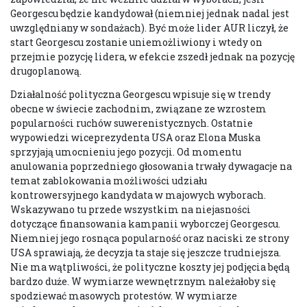
Georgescu będzie kandydował (niemniej jednak nadal jest
uwzględniany w sondażach). Być może lider AUR liczył, że
start Georgescu zostanie uniemożliwiony i wtedy on
przejmie pozycję lidera, w efekcie zszedł jednak na pozycję
drugoplanową.
Działalność polityczna Georgescu wpisuje się w trendy
obecne w świecie zachodnim, związane ze wzrostem
popularności ruchów suwerenistycznych. Ostatnie
wypowiedzi wiceprezydenta USA oraz Elona Muska
sprzyjają umocnieniu jego pozycji. Od momentu
anulowania poprzedniego głosowania trwały dywagacje na
temat zablokowania możliwości udziału
kontrowersyjnego kandydata w majowych wyborach.
Wskazywano tu przede wszystkim na niejasności
dotyczące finansowania kampanii wyborczej Georgescu.
Niemniej jego rosnąca popularność oraz naciski ze strony
USA sprawiają, że decyzja ta staje się jeszcze trudniejsza.
Nie ma wątpliwości, że polityczne koszty jej podjęcia będą
bardzo duże. W wymiarze wewnętrznym należałoby się
spodziewać masowych protestów. W wymiarze