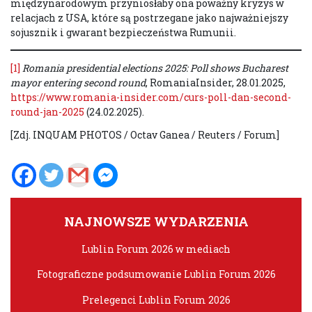
międzynarodowym przyniosłaby ona poważny kryzys w
relacjach z USA, które są postrzegane jako najważniejszy
sojusznik i gwarant bezpieczeństwa Rumunii.
[1]
Romania presidential elections 2025: Poll shows Bucharest
mayor entering second round
, RomaniaInsider, 28.01.2025,
https://www.romania-insider.com/curs-poll-dan-second-
round-jan-2025
(24.02.2025).
[Zdj. INQUAM PHOTOS / Octav Ganea / Reuters / Forum]
NAJNOWSZE WYDARZENIA
Lublin Forum 2026 w mediach
Fotograficzne podsumowanie Lublin Forum 2026
Prelegenci Lublin Forum 2026