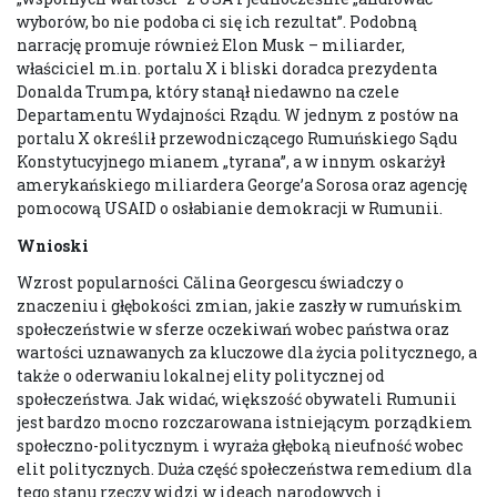
wyborów, bo nie podoba ci się ich rezultat”. Podobną
narrację promuje również Elon Musk – miliarder,
właściciel m.in. portalu X i bliski doradca prezydenta
Donalda Trumpa, który stanął niedawno na czele
Departamentu Wydajności Rządu. W jednym z postów na
portalu X określił przewodniczącego Rumuńskiego Sądu
Konstytucyjnego mianem „tyrana”, a w innym oskarżył
amerykańskiego miliardera George’a Sorosa oraz agencję
pomocową USAID o osłabianie demokracji w Rumunii.
Wnioski
Wzrost popularności Călina Georgescu świadczy o
znaczeniu i głębokości zmian, jakie zaszły w rumuńskim
społeczeństwie w sferze oczekiwań wobec państwa oraz
wartości uznawanych za kluczowe dla życia politycznego, a
także o oderwaniu lokalnej elity politycznej od
społeczeństwa. Jak widać, większość obywateli Rumunii
jest bardzo mocno rozczarowana istniejącym porządkiem
społeczno-politycznym i wyraża głęboką nieufność wobec
elit politycznych. Duża część społeczeństwa remedium dla
tego stanu rzeczy widzi w ideach narodowych i