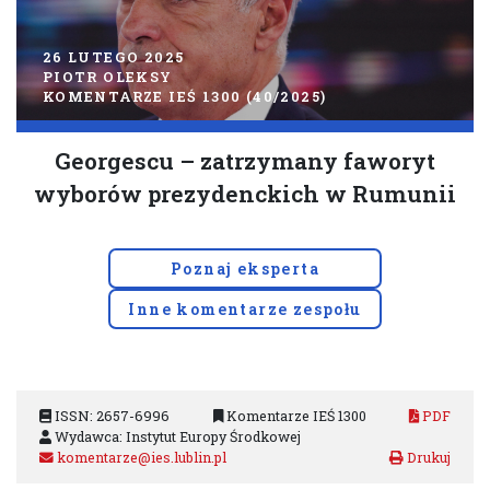
26 LUTEGO 2025
PIOTR OLEKSY
KOMENTARZE IEŚ 1300 (40/2025)
Georgescu – zatrzymany faworyt
wyborów prezydenckich w Rumunii
Poznaj eksperta
Inne komentarze zespołu
ISSN: 2657-6996
Komentarze IEŚ 1300
PDF
Wydawca: Instytut Europy Środkowej
komentarze@ies.lublin.pl