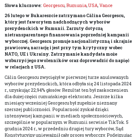
Słowa kluczowe:
Georgescu
,
Rumunia
,
USA
,
Vance
26 lutego w Bukareszcie zatrzymano Călina Georgescu,
który jest faworytem nadchodzących wyborów
prezydenckich w Rumunii. Zarzuty dotyczą
nietransparentnego finansowania poprzedniej kampanii
wyborczej. Georgescu promuje nacjonalistyczną i skrajnie
prawicową narrację i jest przy tym krytyczny wobec
NATO, UE i Ukrainy. Zatrzymanie kandydata może
wzburzyć jego zwolenników oraz doprowadzić do napięć
w relacjach z USA.
Călin Georgescu zwyciężył w pierwszej turze anulowanych
wyborów prezydenckich, która odbyła się 24 listopada 2024
r., uzyskując 22,94% głosów. Rezultat ten był zaskoczeniem
dla dużej części rumuńskiego elektoratu. Jeszcze kilka
miesięcy wcześniej Georgescu był zupełnie nieznany
szerszej publiczności. Popularność zyskał dzięki
intensywnej kampanii w mediach społecznościowych,
szczególnie w popularnym w Rumunii serwisie TikTok. 5
grudnia 2024 r., w przededniu drugiej tury wyborów, Sąd
Konstytucyjny unieważnił cały proces wyborczy. Podejmując