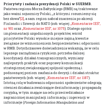
Priorytety i zadania prezydencji Polski w SUERMB.
Państwa regionu Morza Bałtyckiego (RMB) są traktowane
jako ważni sojusznicy Polski, „z którymi rozumiemy się
bez słowa”
[2]
, a sam region nabrał znaczenia po akcesji
Finlandii i Szwecji do NATO (zob. więcej:
„Komentarze IEŚ”,
nr 901
oraz
„Komentarze IEŚ”, nr 1075
). Dlatego oprócz
implementacji uzgodnionych projektów, wśród
priorytetów Polski wysokie miejsce zajmą kwestie
związane ze wzmocnieniem bezpieczeństwa i odporności
w RMB. Dotychczasowe doświadczenia wskazują, że w celu
lepszego zarządzania ryzykiem potrzeba dalszej
koordynacji działań transgranicznych, wymiany
najlepszych praktyk oraz poprawy komunikacji
strategicznej zwiększającej spójność społeczną i
podnoszącej poziom zaufania do decyzji i działań struktur
państwowych (zob. więcej:
„Komentarze IEŚ”, nr 1187
).
Istotną rolę w budowaniu odporności społeczeństw odegrają
również działania zwalczające dezinformację i propagandę
rosyjską, w tym mające na celu przeciwdziałanie
zagranicznej manipulacji informacją i ingerencji w
informacje (
Foreign Information Manipulation and