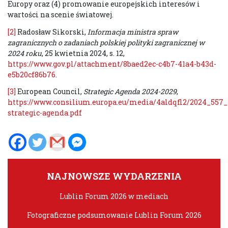
Europy oraz (4) promowanie europejskich interesów i
wartości na scenie światowej.
[2]
Radosław Sikorski,
Informacja ministra spraw
zagranicznych o zadaniach polskiej polityki zagranicznej w
2024 roku
, 25 kwietnia 2024, s. 12,
https://www.gov.pl/attachment/8baed2ec-c4b7-41a4-b43d-
e5b20cf86b76
.
[3]
European Council,
Strategic Agenda 2024-2029
,
https://www.consilium.europa.eu/media/4aldqfl2/2024_557
strategic-agenda.pdf
NAJNOWSZE WYDARZENIA
Lublin Forum 2026 w mediach
Fotograficzne podsumowanie Lublin Forum 2026