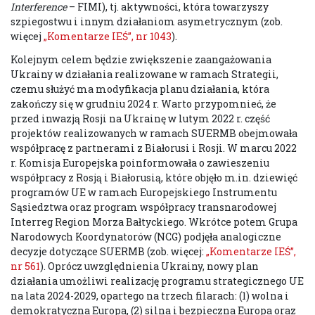
Interference
– FIMI), tj. aktywności, która towarzyszy
szpiegostwu i innym działaniom asymetrycznym (zob.
więcej
„Komentarze IEŚ”, nr 1043
).
Kolejnym celem będzie zwiększenie zaangażowania
Ukrainy w działania realizowane w ramach Strategii,
czemu służyć ma modyfikacja planu działania, która
zakończy się w grudniu 2024 r. Warto przypomnieć, że
przed inwazją Rosji na Ukrainę w lutym 2022 r. część
projektów realizowanych w ramach SUERMB obejmowała
współpracę z partnerami z Białorusi i Rosji. W marcu 2022
r. Komisja Europejska poinformowała o zawieszeniu
współpracy z Rosją i Białorusią, które objęło m.in. dziewięć
programów UE w ramach Europejskiego Instrumentu
Sąsiedztwa oraz program współpracy transnarodowej
Interreg Region Morza Bałtyckiego. Wkrótce potem Grupa
Narodowych Koordynatorów (NCG) podjęła analogiczne
decyzje dotyczące SUERMB (zob. więcej:
„Komentarze IEŚ”,
nr 561
). Oprócz uwzględnienia Ukrainy, nowy plan
działania umożliwi realizację programu strategicznego UE
na lata 2024-2029, opartego na trzech filarach: (1) wolna i
demokratyczna Europa, (2) silna i bezpieczna Europa oraz