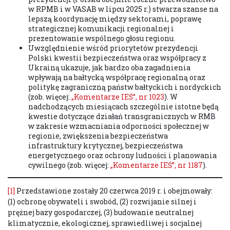
w RPMB i w VASAB w lipcu 2025 r.) stwarza szanse na
lepszą koordynację między sektorami, poprawę
strategicznej komunikacji regionalnej i
prezentowanie wspólnego głosu regionu.
Uwzględnienie wśród priorytetów prezydencji
Polski kwestii bezpieczeństwa oraz współpracy z
Ukrainą ukazuje, jak bardzo oba zagadnienia
wpływają na bałtycką współpracę regionalną oraz
politykę zagraniczną państw bałtyckich i nordyckich
(zob. więcej:
„Komentarze IEŚ”, nr 1023
). W
nadchodzących miesiącach szczególnie istotne będą
kwestie dotyczące działań transgranicznych w RMB
w zakresie wzmacniania odporności społecznej w
regionie, zwiększenia bezpieczeństwa
infrastruktury krytycznej, bezpieczeństwa
energetycznego oraz ochrony ludności i planowania
cywilnego (zob. więcej:
„Komentarze IEŚ”, nr 1187
).
[1]
Przedstawione zostały 20 czerwca 2019 r. i obejmowały:
(1) ochronę obywateli i swobód, (2) rozwijanie silnej i
prężnej bazy gospodarczej, (3) budowanie neutralnej
klimatycznie, ekologicznej, sprawiedliwej i socjalnej