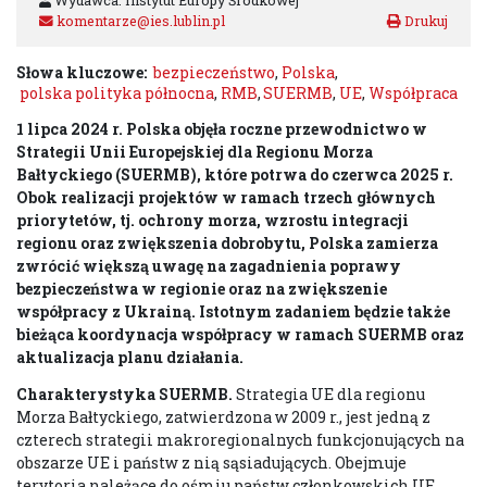
Wydawca: Instytut Europy Środkowej
komentarze@ies.lublin.pl
Słowa kluczowe:
bezpieczeństwo
,
Polska
,
polska polityka północna
,
RMB
,
SUERMB
,
UE
,
Współpraca
1 lipca 2024 r. Polska objęła roczne przewodnictwo w
Strategii Unii Europejskiej dla Regionu Morza
Bałtyckiego (SUERMB), które potrwa do czerwca 2025 r.
Obok realizacji projektów w ramach trzech głównych
priorytetów, tj. ochrony morza, wzrostu integracji
regionu oraz zwiększenia dobrobytu, Polska zamierza
zwrócić większą uwagę na zagadnienia poprawy
bezpieczeństwa w regionie oraz na zwiększenie
współpracy z Ukrainą. Istotnym zadaniem będzie także
bieżąca koordynacja współpracy w ramach SUERMB oraz
aktualizacja planu działania.
Charakterystyka SUERMB.
Strategia UE dla regionu
Morza Bałtyckiego, zatwierdzona w 2009 r., jest jedną z
czterech strategii makroregionalnych funkcjonujących na
obszarze UE i państw z nią sąsiadujących. Obejmuje
terytoria należące do ośmiu państw członkowskich UE