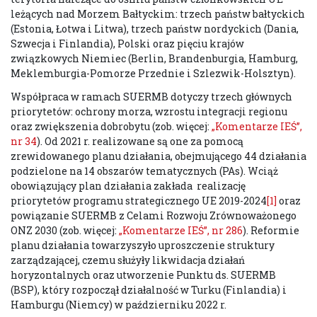
leżących nad Morzem Bałtyckim: trzech państw bałtyckich
(Estonia, Łotwa i Litwa), trzech państw nordyckich (Dania,
Szwecja i Finlandia), Polski oraz pięciu krajów
związkowych Niemiec (Berlin, Brandenburgia, Hamburg,
Meklemburgia-Pomorze Przednie i Szlezwik-Holsztyn).
Współpraca w ramach SUERMB dotyczy trzech głównych
priorytetów: ochrony morza, wzrostu integracji regionu
oraz zwiększenia dobrobytu (zob. więcej:
„Komentarze IEŚ”,
nr 34
). Od 2021 r. realizowane są one za pomocą
zrewidowanego planu działania, obejmującego 44 działania
podzielone na 14 obszarów tematycznych (PAs). Wciąż
obowiązujący plan działania zakłada realizację
priorytetów programu strategicznego UE 2019-2024
[1]
oraz
powiązanie SUERMB z Celami Rozwoju Zrównoważonego
ONZ 2030 (zob. więcej:
„Komentarze IEŚ”, nr 286
). Reformie
planu działania towarzyszyło uproszczenie struktury
zarządzającej, czemu służyły likwidacja działań
horyzontalnych oraz utworzenie Punktu ds. SUERMB
(BSP), który rozpoczął działalność w Turku (Finlandia) i
Hamburgu (Niemcy) w październiku 2022 r.