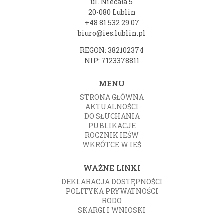
ul. Niecała 5
20-080 Lublin
+48 81 532 29 07
biuro@ies.lublin.pl
REGON: 382102374
NIP: 7123378811
MENU
STRONA GŁÓWNA
AKTUALNOŚCI
DO SŁUCHANIA
PUBLIKACJE
ROCZNIK IEŚW
WKRÓTCE W IEŚ
WAŻNE LINKI
DEKLARACJA DOSTĘPNOŚCI
POLITYKA PRYWATNOŚCI
RODO
SKARGI I WNIOSKI