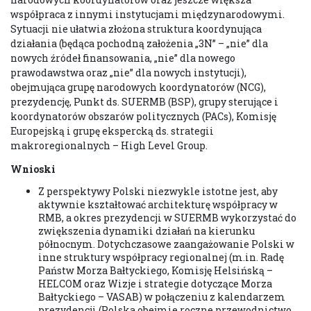
współpraca z innymi instytucjami międzynarodowymi.
Sytuacji nie ułatwia złożona struktura koordynująca
działania (będąca pochodną założenia „3N” – „nie” dla
nowych źródeł finansowania, „nie” dla nowego
prawodawstwa oraz „nie” dla nowych instytucji),
obejmująca grupę narodowych koordynatorów (NCG),
prezydencję, Punkt ds. SUERMB (BSP), grupy sterujące i
koordynatorów obszarów politycznych (PACs), Komisję
Europejską i grupę ekspercką ds. strategii
makroregionalnych – High Level Group.
Wnioski
Z perspektywy Polski niezwykle istotne jest, aby
aktywnie kształtować architekturę współpracy w
RMB, a okres prezydencji w SUERMB wykorzystać do
zwiększenia dynamiki działań na kierunku
północnym. Dotychczasowe zaangażowanie Polski w
inne struktury współpracy regionalnej (m.in. Radę
Państw Morza Bałtyckiego, Komisję Helsińską –
HELCOM oraz Wizje i strategie dotyczące Morza
Bałtyckiego – VASAB) w połączeniu z kalendarzem
prezydencji (Polska obejmie roczne przewodnictwo