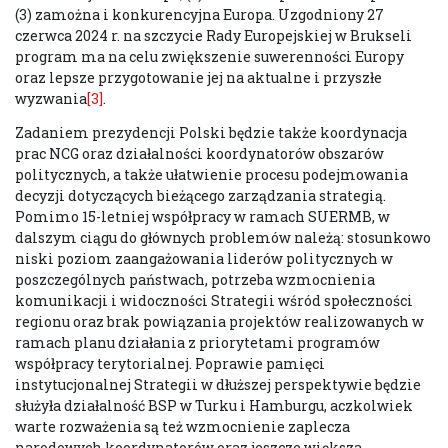
(3) zamożna i konkurencyjna Europa. Uzgodniony 27
czerwca 2024 r. na szczycie Rady Europejskiej w Brukseli
program ma na celu zwiększenie suwerenności Europy
oraz lepsze przygotowanie jej na aktualne i przyszłe
wyzwania
[3]
.
Zadaniem prezydencji Polski będzie także koordynacja
prac NCG oraz działalności koordynatorów obszarów
politycznych, a także ułatwienie procesu podejmowania
decyzji dotyczących bieżącego zarządzania strategią.
Pomimo 15-letniej współpracy w ramach SUERMB, w
dalszym ciągu do głównych problemów należą: stosunkowo
niski poziom zaangażowania liderów politycznych w
poszczególnych państwach, potrzeba wzmocnienia
komunikacji i widoczności Strategii wśród społeczności
regionu oraz brak powiązania projektów realizowanych w
ramach planu działania z priorytetami programów
współpracy terytorialnej. Poprawie pamięci
instytucjonalnej Strategii w dłuższej perspektywie będzie
służyła działalność BSP w Turku i Hamburgu, aczkolwiek
warte rozważenia są też wzmocnienie zaplecza
narodowych koordynatorów oraz jeszcze większa