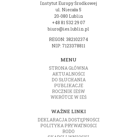
Instytut Europy Środkowej
ul. Niecała 5
20-080 Lublin
+48 81 532 29 07
biuro@ies.lublin.pl
REGON: 382102374
NIP: 7123378811
MENU
STRONA GŁÓWNA
AKTUALNOŚCI
DO SŁUCHANIA
PUBLIKACJE
ROCZNIK IEŚW
WKRÓTCE W IEŚ
WAŻNE LINKI
DEKLARACJA DOSTĘPNOŚCI
POLITYKA PRYWATNOŚCI
RODO