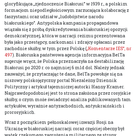
gloryfikująca „zjednoczenie Białorusi” w 1939 r., a polskim
formacjom niepodległościowym zarzucająca kolaborację z
faszystami oraz udział w „ludobójstwie narodu
białoruskiego”. Antypolska kampania propagandowa
wiązała się z próbą dyskredytowania białoruskiej opozycji
demokratycznej, która w narracji reżimu prezentowana
była jako przestępcy, narkomani i zdrajcy opłacani przez
zachodnie służby, w tym przez Polskę (
„Komentarze IEŚ”, nr
497
). Białoruska państwowa agencja informacyjna BelTa
sugeruje wręcz, że Polska przeznaczyła na destabilizację
Białorusi po 2020 r. co najmniej 6 mld dol. Należy jednak
zauważyć, że przytaczając te dane, BelTa powołuje się na
niszowy polskojęzyczny portal Niezależny Dziennik
Polityczny i artykuł tajemniczej autorki Hanny Kramer.
Najprawdopodobniej jest to strona założona przez rosyjskie
służby, o czym może świadczyć analiza publikowanych tam
artykułów, wyraźnie antyzachodnich, antyukraińskich i
prorosyjskich.
Wraz z początkiem pełnoskalowej inwazji Rosji na
Ukrainę w białoruskiej narracji coraz częściej obecny był
wątek rzekomego zagrożenia militarnego ze strony