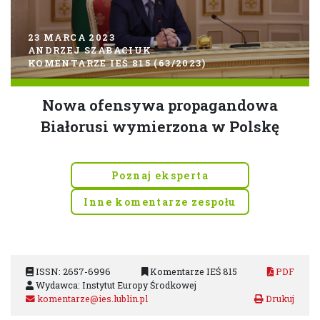
23 MARCA 2023
ANDRZEJ SZABACIUK
KOMENTARZE IEŚ 815 (63/2023)
Nowa ofensywa propagandowa
Białorusi wymierzona w Polskę
Poznaj eksperta
Inne komentarze zespołu
ISSN: 2657-6996
Komentarze IEŚ 815
PDF
Wydawca: Instytut Europy Środkowej
komentarze@ies.lublin.pl