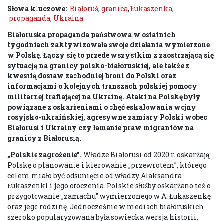
Słowa kluczowe:
Białoruś
,
granica
,
Łukaszenka
,
propaganda
,
Ukraina
Białoruska propaganda państwowa w ostatnich
tygodniach zaktywizowała swoje działania wymierzone
w Polskę. Łączy się to przede wszystkim z zaostrzającą się
sytuacją na granicy polsko-białoruskiej, ale także z
kwestią dostaw zachodniej broni do Polski oraz
informacjami o kolejnych transzach polskiej pomocy
militarnej trafiającej na Ukrainę. Ataki na Polskę były
powiązane z oskarżeniami o chęć eskalowania wojny
rosyjsko-ukraińskiej, agresywne zamiary Polski wobec
Białorusi i Ukrainy czy łamanie praw migrantów na
granicy z Białorusią.
„Polskie zagrożenie”
.
Władze Białorusi od 2020 r. oskarżają
Polskę o planowanie i kierowanie „przewrotem”, którego
celem miało być odsunięcie od władzy Alaksandra
Łukaszenki i jego otoczenia. Polskie służby oskarżano też o
przygotowanie „zamachu” wymierzonego w A. Łukaszenkę
oraz jego rodzinę. Jednocześnie w mediach białoruskich
szeroko popularyzowana była sowiecka wersja historii,