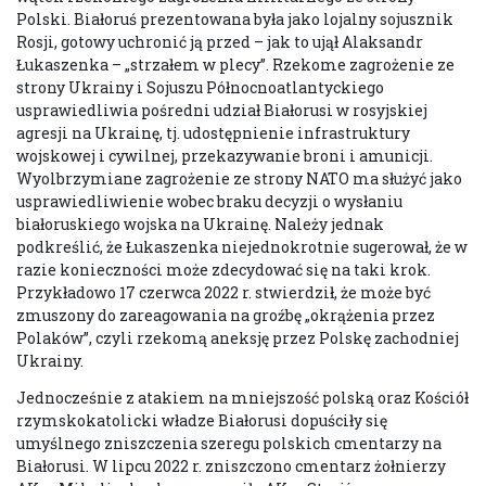
Polski. Białoruś prezentowana była jako lojalny sojusznik
Rosji, gotowy uchronić ją przed – jak to ujął Alaksandr
Łukaszenka – „strzałem w plecy”. Rzekome zagrożenie ze
strony Ukrainy i Sojuszu Północnoatlantyckiego
usprawiedliwia pośredni udział Białorusi w rosyjskiej
agresji na Ukrainę, tj. udostępnienie infrastruktury
wojskowej i cywilnej, przekazywanie broni i amunicji.
Wyolbrzymiane zagrożenie ze strony NATO ma służyć jako
usprawiedliwienie wobec braku decyzji o wysłaniu
białoruskiego wojska na Ukrainę. Należy jednak
podkreślić, że Łukaszenka niejednokrotnie sugerował, że w
razie konieczności może zdecydować się na taki krok.
Przykładowo 17 czerwca 2022 r. stwierdził, że może być
zmuszony do zareagowania na groźbę „okrążenia przez
Polaków”, czyli rzekomą aneksję przez Polskę zachodniej
Ukrainy.
Jednocześnie z atakiem na mniejszość polską oraz Kościół
rzymskokatolicki władze Białorusi dopuściły się
umyślnego zniszczenia szeregu polskich cmentarzy na
Białorusi. W lipcu 2022 r. zniszczono cmentarz żołnierzy