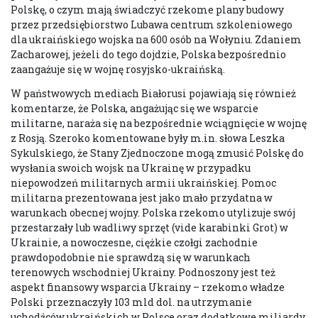
Polskę, o czym mają świadczyć rzekome plany budowy
przez przedsiębiorstwo Lubawa centrum szkoleniowego
dla ukraińskiego wojska na 600 osób na Wołyniu. Zdaniem
Zacharowej, jeżeli do tego dojdzie, Polska bezpośrednio
zaangażuje się w wojnę rosyjsko-ukraińską.
W państwowych mediach Białorusi pojawiają się również
komentarze, że Polska, angażując się we wsparcie
militarne, naraża się na bezpośrednie wciągnięcie w wojnę
z Rosją. Szeroko komentowane były m.in. słowa Leszka
Sykulskiego, że Stany Zjednoczone mogą zmusić Polskę do
wysłania swoich wojsk na Ukrainę w przypadku
niepowodzeń militarnych armii ukraińskiej. Pomoc
militarna prezentowana jest jako mało przydatna w
warunkach obecnej wojny. Polska rzekomo utylizuje swój
przestarzały lub wadliwy sprzęt (vide karabinki Grot) w
Ukrainie, a nowoczesne, ciężkie czołgi zachodnie
prawdopodobnie nie sprawdzą się w warunkach
terenowych wschodniej Ukrainy. Podnoszony jest też
aspekt finansowy wsparcia Ukrainy – rzekomo władze
Polski przeznaczyły 103 mld dol. na utrzymanie
uchodźców ukraińskich w Polsce oraz dodatkowe miliardy