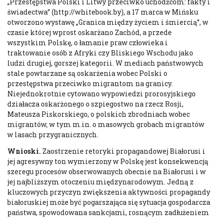
„Przestępstwa Polski i Litwy przeciwko uchodźcom: fakty i
świadectwa” (http://whitebook.by), a 17 marca w Mińsku
otworzono wystawę „Granica między życiem i śmiercią”, w
czasie której wprost oskarżano Zachód, a przede
wszystkim Polskę, o łamanie praw człowieka i
traktowanie osób z Afryki czy Bliskiego Wschodu jako
ludzi drugiej, gorszej kategorii. W mediach państwowych
stale powtarzane są oskarżenia wobec Polski o
przestępstwa przeciwko migrantom na granicy.
Niejednokrotnie cytowano wypowiedzi prorosyjskiego
działacza oskarżonego o szpiegostwo na rzecz Rosji,
Mateusza Piskorskiego, o polskich zbrodniach wobec
migrantów, w tym m.in. o masowych grobach migrantów
w lasach przygranicznych.
Wnioski
.
Zaostrzenie retoryki propagandowej Białorusi i
jej agresywny ton wymierzony w Polskę jest konsekwencją
szeregu procesów obserwowanych obecnie na Białorusi i w
jej najbliższym otoczeniu międzynarodowym. Jedną z
kluczowych przyczyn zwiększenia aktywności propagandy
białoruskiej może być pogarszająca się sytuacja gospodarcza
państwa, spowodowana sankcjami, rosnącym zadłużeniem