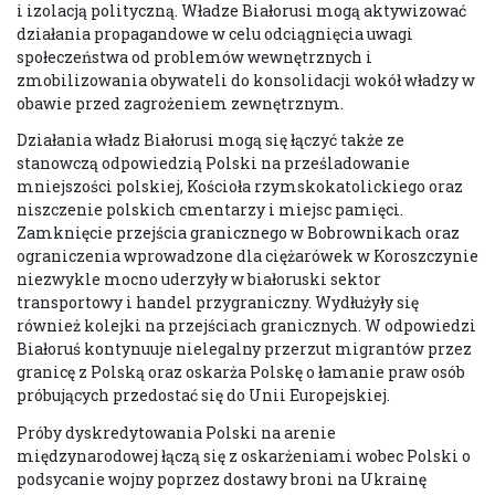
i izolacją polityczną. Władze Białorusi mogą aktywizować
działania propagandowe w celu odciągnięcia uwagi
społeczeństwa od problemów wewnętrznych i
zmobilizowania obywateli do konsolidacji wokół władzy w
obawie przed zagrożeniem zewnętrznym.
Działania władz Białorusi mogą się łączyć także ze
stanowczą odpowiedzią Polski na prześladowanie
mniejszości polskiej, Kościoła rzymskokatolickiego oraz
niszczenie polskich cmentarzy i miejsc pamięci.
Zamknięcie przejścia granicznego w Bobrownikach oraz
ograniczenia wprowadzone dla ciężarówek w Koroszczynie
niezwykle mocno uderzyły w białoruski sektor
transportowy i handel przygraniczny. Wydłużyły się
również kolejki na przejściach granicznych. W odpowiedzi
Białoruś kontynuuje nielegalny przerzut migrantów przez
granicę z Polską oraz oskarża Polskę o łamanie praw osób
próbujących przedostać się do Unii Europejskiej.
Próby dyskredytowania Polski na arenie
międzynarodowej łączą się z oskarżeniami wobec Polski o
podsycanie wojny poprzez dostawy broni na Ukrainę