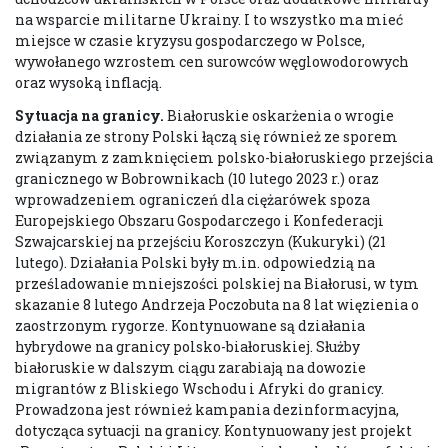
na wsparcie militarne Ukrainy. I to wszystko ma mieć
miejsce w czasie kryzysu gospodarczego w Polsce,
wywołanego wzrostem cen surowców węglowodorowych
oraz wysoką inflacją.
Sytuacja na granicy.
Białoruskie oskarżenia o wrogie
działania ze strony Polski łączą się również ze sporem
związanym z zamknięciem polsko-białoruskiego przejścia
granicznego w Bobrownikach (10 lutego 2023 r.) oraz
wprowadzeniem ograniczeń dla ciężarówek spoza
Europejskiego Obszaru Gospodarczego i Konfederacji
Szwajcarskiej na przejściu Koroszczyn (Kukuryki) (21
lutego). Działania Polski były m.in. odpowiedzią na
prześladowanie mniejszości polskiej na Białorusi, w tym
skazanie 8 lutego Andrzeja Poczobuta na 8 lat więzienia o
zaostrzonym rygorze. Kontynuowane są działania
hybrydowe na granicy polsko-białoruskiej. Służby
białoruskie w dalszym ciągu zarabiają na dowozie
migrantów z Bliskiego Wschodu i Afryki do granicy.
Prowadzona jest również kampania dezinformacyjna,
dotycząca sytuacji na granicy. Kontynuowany jest projekt