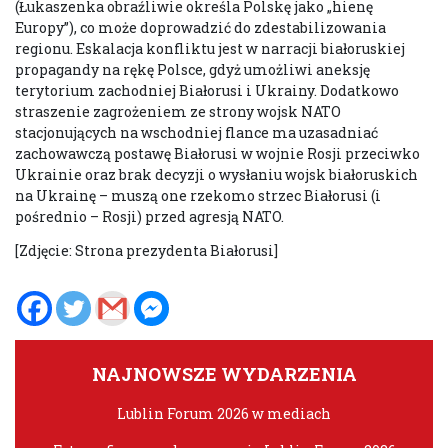
(Łukaszenka obraźliwie określa Polskę jako „hienę
Europy”), co może doprowadzić do zdestabilizowania
regionu. Eskalacja konfliktu jest w narracji białoruskiej
propagandy na rękę Polsce, gdyż umożliwi aneksję
terytorium zachodniej Białorusi i Ukrainy. Dodatkowo
straszenie zagrożeniem ze strony wojsk NATO
stacjonujących na wschodniej flance ma uzasadniać
zachowawczą postawę Białorusi w wojnie Rosji przeciwko
Ukrainie oraz brak decyzji o wysłaniu wojsk białoruskich
na Ukrainę – muszą one rzekomo strzec Białorusi (i
pośrednio – Rosji) przed agresją NATO.
[Zdjęcie: Strona prezydenta Białorusi]
NAJNOWSZE WYDARZENIA
Lublin Forum 2026 w mediach