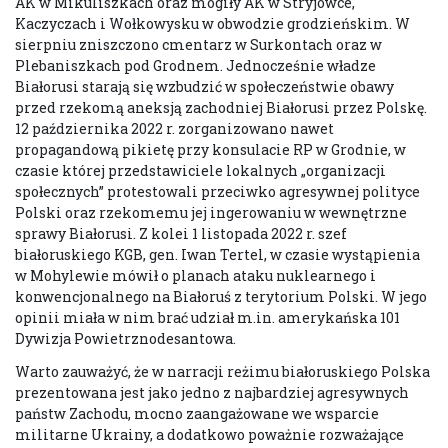
AK w Mikuliszkach oraz mogiły AK w Stryjówce,
Kaczyczach i Wołkowysku w obwodzie grodzieńskim. W
sierpniu zniszczono cmentarz w Surkontach oraz w
Plebaniszkach pod Grodnem. Jednocześnie władze
Białorusi starają się wzbudzić w społeczeństwie obawy
przed rzekomą aneksją zachodniej Białorusi przez Polskę.
12 października 2022 r. zorganizowano nawet
propagandową pikietę przy konsulacie RP w Grodnie, w
czasie której przedstawiciele lokalnych „organizacji
społecznych” protestowali przeciwko agresywnej polityce
Polski oraz rzekomemu jej ingerowaniu w wewnętrzne
sprawy Białorusi. Z kolei 1 listopada 2022 r. szef
białoruskiego KGB, gen. Iwan Tertel, w czasie wystąpienia
w Mohylewie mówił o planach ataku nuklearnego i
konwencjonalnego na Białoruś z terytorium Polski. W jego
opinii miała w nim brać udział m.in. amerykańska 101
Dywizja Powietrznodesantowa.
Warto zauważyć, że w narracji reżimu białoruskiego Polska
prezentowana jest jako jedno z najbardziej agresywnych
państw Zachodu, mocno zaangażowane we wsparcie
militarne Ukrainy, a dodatkowo poważnie rozważające