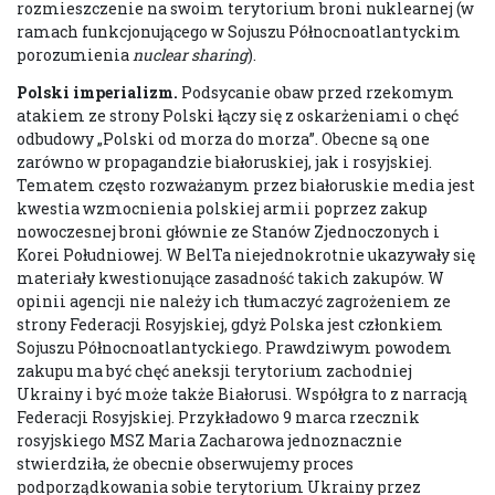
rozmieszczenie na swoim terytorium broni nuklearnej (w
ramach funkcjonującego w Sojuszu Północnoatlantyckim
porozumienia
nuclear sharing
).
Polski imperializm
.
Podsycanie obaw przed rzekomym
atakiem ze strony Polski łączy się z oskarżeniami o chęć
odbudowy „Polski od morza do morza”. Obecne są one
zarówno w propagandzie białoruskiej, jak i rosyjskiej.
Tematem często rozważanym przez białoruskie media jest
kwestia wzmocnienia polskiej armii poprzez zakup
nowoczesnej broni głównie ze Stanów Zjednoczonych i
Korei Południowej. W BelTa niejednokrotnie ukazywały się
materiały kwestionujące zasadność takich zakupów. W
opinii agencji nie należy ich tłumaczyć zagrożeniem ze
strony Federacji Rosyjskiej, gdyż Polska jest członkiem
Sojuszu Północnoatlantyckiego. Prawdziwym powodem
zakupu ma być chęć aneksji terytorium zachodniej
Ukrainy i być może także Białorusi. Współgra to z narracją
Federacji Rosyjskiej. Przykładowo 9 marca rzecznik
rosyjskiego MSZ Maria Zacharowa jednoznacznie
stwierdziła, że obecnie obserwujemy proces
podporządkowania sobie terytorium Ukrainy przez