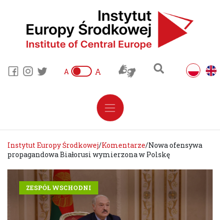
A
A
Instytut Europy Środkowej
/
Komentarze
/
Nowa ofensywa
propagandowa Białorusi wymierzona w Polskę
ZESPÓŁ WSCHODNI