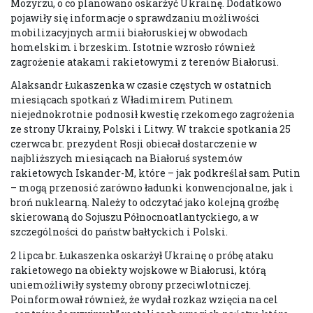
Mozyrzu, o co planowano oskarżyć Ukrainę. Dodatkowo
pojawiły się informacje o sprawdzaniu możliwości
mobilizacyjnych armii białoruskiej w obwodach
homelskim i brzeskim. Istotnie wzrosło również
zagrożenie atakami rakietowymi z terenów Białorusi.
Alaksandr Łukaszenka w czasie częstych w ostatnich
miesiącach spotkań z Władimirem Putinem
niejednokrotnie podnosił kwestię rzekomego zagrożenia
ze strony Ukrainy, Polski i Litwy. W trakcie spotkania 25
czerwca br. prezydent Rosji obiecał dostarczenie w
najbliższych miesiącach na Białoruś systemów
rakietowych Iskander-M, które – jak podkreślał sam Putin
– mogą przenosić zarówno ładunki konwencjonalne, jak i
broń nuklearną. Należy to odczytać jako kolejną groźbę
skierowaną do Sojuszu Północnoatlantyckiego, a w
szczególności do państw bałtyckich i Polski.
2 lipca br. Łukaszenka oskarżył Ukrainę o próbę ataku
rakietowego na obiekty wojskowe w Białorusi, którą
uniemożliwiły systemy obrony przeciwlotniczej.
Poinformował również, że wydał rozkaz wzięcia na cel