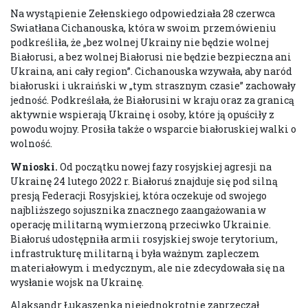
Na wystąpienie Zełenskiego odpowiedziała 28 czerwca
Swiatłana Cichanouska, która w swoim przemówieniu
podkreśliła, że „bez wolnej Ukrainy nie będzie wolnej
Białorusi, a bez wolnej Białorusi nie będzie bezpieczna ani
Ukraina, ani cały region”. Cichanouska wzywała, aby naród
białoruski i ukraiński w „tym strasznym czasie” zachowały
jedność. Podkreślała, że Białorusini w kraju oraz za granicą
aktywnie wspierają Ukrainę i osoby, które ją opuściły z
powodu wojny. Prosiła także o wsparcie białoruskiej walki o
wolność.
Wnioski
.
Od początku nowej fazy rosyjskiej agresji na
Ukrainę 24 lutego 2022 r. Białoruś znajduje się pod silną
presją Federacji Rosyjskiej, która oczekuje od swojego
najbliższego sojusznika znacznego zaangażowania w
operację militarną wymierzoną przeciwko Ukrainie.
Białoruś udostępniła armii rosyjskiej swoje terytorium,
infrastrukturę militarną i była ważnym zapleczem
materiałowym i medycznym, ale nie zdecydowała się na
wysłanie wojsk na Ukrainę.
Alaksandr Łukaszenka niejednokrotnie zaprzeczał