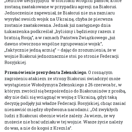
„centrów decyzyjnych” w stolicach wrogich państw, które
zostaną zaatakowane w przypadku agresji na Białoruś.
Jednocześnie zapewniał, że Białoruś nie ma zamiaru
wysyłać swoich wojsk na Ukrainę, chyba że pierwsza
zostanie zaatakowana. Jednak już następnego dnia
Łukaszenka podkreślał: „byliśmy i będziemy razem z
bratnią Rosją”, a w ramach Państwa Związkowego „już
dawno stworzono wspólne zgrupowanie wojsk”,
„faktycznie jedną armię” – dając do zrozumienia, że w
wojnie Białoruś jednoznacznie stoi po stronie Federacji
Rosyjskiej.
Przemówienie prezydenta Zełenskiego
.
O rosnącym
zagrożeniu atakiem ze strony Białorusi świadczyć może
wystąpienie Wołodymyra Zełenskiego z 26 czerwca br., w
którym zwrócił się bezpośrednio do Białorusinów z prośbą,
aby nie dali się wciągnąć w wojnę z Ukrainą, gdyż taką
decyzję podjęły już władze Federacji Rosyjskiej, chcąc zasiać
nienawiść między obydwoma narodami: „Od zwykłych
ludzi z Białorusi obecnie wiele zależy. Ja wiem, że wy
możecie nie brać udziału w tej wojnie. Wasze życie należy
do was, a nie do kogoś z Kremla”.