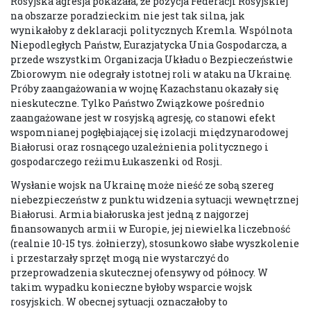
Rosyjska agresja pokazała, że pozycja Federacji Rosyjskiej
na obszarze poradzieckim nie jest tak silna, jak
wynikałoby z deklaracji politycznych Kremla. Wspólnota
Niepodległych Państw, Eurazjatycka Unia Gospodarcza, a
przede wszystkim Organizacja Układu o Bezpieczeństwie
Zbiorowym nie odegrały istotnej roli w ataku na Ukrainę.
Próby zaangażowania w wojnę Kazachstanu okazały się
nieskuteczne. Tylko Państwo Związkowe pośrednio
zaangażowane jest w rosyjską agresję, co stanowi efekt
wspomnianej pogłębiającej się izolacji międzynarodowej
Białorusi oraz rosnącego uzależnienia politycznego i
gospodarczego reżimu Łukaszenki od Rosji.
Wysłanie wojsk na Ukrainę może nieść ze sobą szereg
niebezpieczeństw z punktu widzenia sytuacji wewnętrznej
Białorusi. Armia białoruska jest jedną z najgorzej
finansowanych armii w Europie, jej niewielka liczebność
(realnie 10-15 tys. żołnierzy), stosunkowo słabe wyszkolenie
i przestarzały sprzęt mogą nie wystarczyć do
przeprowadzenia skutecznej ofensywy od północy. W
takim wypadku konieczne byłoby wsparcie wojsk
rosyjskich. W obecnej sytuacji oznaczałoby to