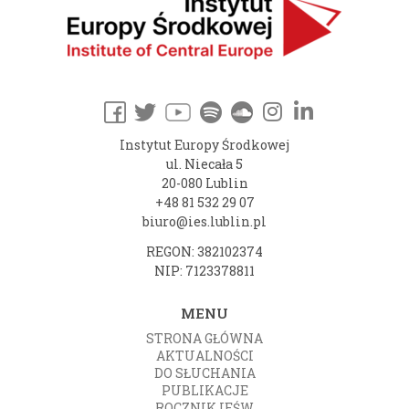
Instytut Europy Środkowej
ul. Niecała 5
20-080 Lublin
+48 81 532 29 07
biuro@ies.lublin.pl
REGON: 382102374
NIP: 7123378811
MENU
STRONA GŁÓWNA
AKTUALNOŚCI
DO SŁUCHANIA
PUBLIKACJE
ROCZNIK IEŚW