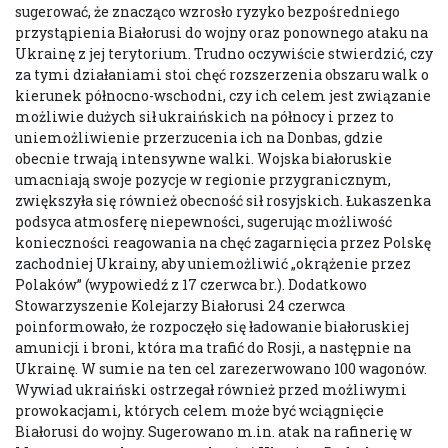
sugerować, że znacząco wzrosło ryzyko bezpośredniego
przystąpienia Białorusi do wojny oraz ponownego ataku na
Ukrainę z jej terytorium. Trudno oczywiście stwierdzić, czy
za tymi działaniami stoi chęć rozszerzenia obszaru walk o
kierunek północno-wschodni, czy ich celem jest związanie
możliwie dużych sił ukraińskich na północy i przez to
uniemożliwienie przerzucenia ich na Donbas, gdzie
obecnie trwają intensywne walki. Wojska białoruskie
umacniają swoje pozycje w regionie przygranicznym,
zwiększyła się również obecność sił rosyjskich. Łukaszenka
podsyca atmosferę niepewności, sugerując możliwość
konieczności reagowania na chęć zagarnięcia przez Polskę
zachodniej Ukrainy, aby uniemożliwić „okrążenie przez
Polaków” (wypowiedź z 17 czerwca br.). Dodatkowo
Stowarzyszenie Kolejarzy Białorusi 24 czerwca
poinformowało, że rozpoczęło się ładowanie białoruskiej
amunicji i broni, która ma trafić do Rosji, a następnie na
Ukrainę. W sumie na ten cel zarezerwowano 100 wagonów.
Wywiad ukraiński ostrzegał również przed możliwymi
prowokacjami, których celem może być wciągnięcie
Białorusi do wojny. Sugerowano m.in. atak na rafinerię w