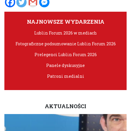
NAJNOWSZE WYDARZENIA
Lublin Forum 2026 w mediach
Fotograficzne podsumowanie Lublin Forum 2026
Prelegenci Lublin Forum 2026
Panele dyskusyjne
Patroni medialni
AKTUALNOŚCI