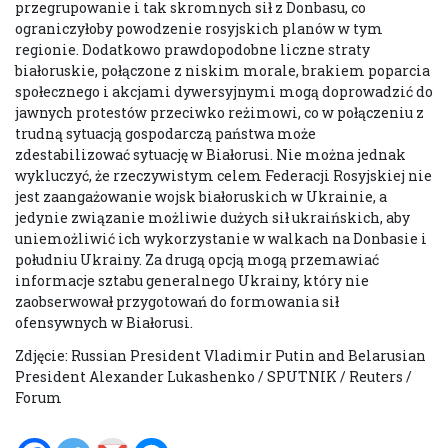
przegrupowanie i tak skromnych sił z Donbasu, co
ograniczyłoby powodzenie rosyjskich planów w tym
regionie. Dodatkowo prawdopodobne liczne straty
białoruskie, połączone z niskim morale, brakiem poparcia
społecznego i akcjami dywersyjnymi mogą doprowadzić do
jawnych protestów przeciwko reżimowi, co w połączeniu z
trudną sytuacją gospodarczą państwa może
zdestabilizować sytuację w Białorusi. Nie można jednak
wykluczyć, że rzeczywistym celem Federacji Rosyjskiej nie
jest zaangażowanie wojsk białoruskich w Ukrainie, a
jedynie związanie możliwie dużych sił ukraińskich, aby
uniemożliwić ich wykorzystanie w walkach na Donbasie i
południu Ukrainy. Za drugą opcją mogą przemawiać
informacje sztabu generalnego Ukrainy, który nie
zaobserwował przygotowań do formowania sił
ofensywnych w Białorusi.
Zdjęcie: Russian President Vladimir Putin and Belarusian
President Alexander Lukashenko / SPUTNIK / Reuters /
Forum