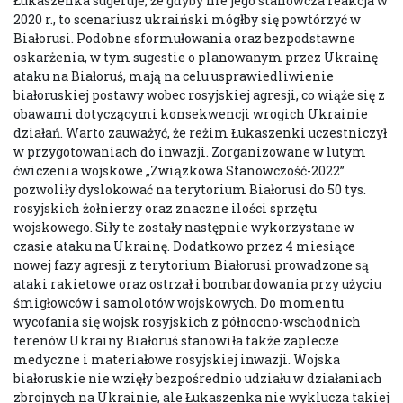
Łukaszenka sugeruje, że gdyby nie jego stanowcza reakcja w
2020 r., to scenariusz ukraiński mógłby się powtórzyć w
Białorusi. Podobne sformułowania oraz bezpodstawne
oskarżenia, w tym sugestie o planowanym przez Ukrainę
ataku na Białoruś, mają na celu usprawiedliwienie
białoruskiej postawy wobec rosyjskiej agresji, co wiąże się z
obawami dotyczącymi konsekwencji wrogich Ukrainie
działań. Warto zauważyć, że reżim Łukaszenki uczestniczył
w przygotowaniach do inwazji. Zorganizowane w lutym
ćwiczenia wojskowe „Związkowa Stanowczość-2022”
pozwoliły dyslokować na terytorium Białorusi do 50 tys.
rosyjskich żołnierzy oraz znaczne ilości sprzętu
wojskowego. Siły te zostały następnie wykorzystane w
czasie ataku na Ukrainę. Dodatkowo przez 4 miesiące
nowej fazy agresji z terytorium Białorusi prowadzone są
ataki rakietowe oraz ostrzał i bombardowania przy użyciu
śmigłowców i samolotów wojskowych. Do momentu
wycofania się wojsk rosyjskich z północno-wschodnich
terenów Ukrainy Białoruś stanowiła także zaplecze
medyczne i materiałowe rosyjskiej inwazji. Wojska
białoruskie nie wzięły bezpośrednio udziału w działaniach
zbrojnych na Ukrainie, ale Łukaszenka nie wyklucza takiej