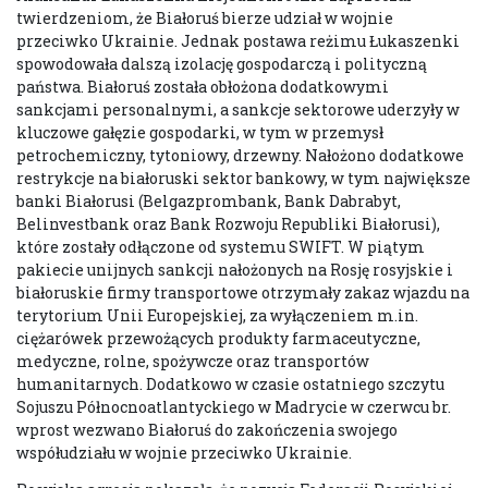
twierdzeniom, że Białoruś bierze udział w wojnie
przeciwko Ukrainie. Jednak postawa reżimu Łukaszenki
spowodowała dalszą izolację gospodarczą i polityczną
państwa. Białoruś została obłożona dodatkowymi
sankcjami personalnymi, a sankcje sektorowe uderzyły w
kluczowe gałęzie gospodarki, w tym w przemysł
petrochemiczny, tytoniowy, drzewny. Nałożono dodatkowe
restrykcje na białoruski sektor bankowy, w tym największe
banki Białorusi (Belgazprombank, Bank Dabrabyt,
Belinvestbank oraz Bank Rozwoju Republiki Białorusi),
które zostały odłączone od systemu SWIFT. W piątym
pakiecie unijnych sankcji nałożonych na Rosję rosyjskie i
białoruskie firmy transportowe otrzymały zakaz wjazdu na
terytorium Unii Europejskiej, za wyłączeniem m.in.
ciężarówek przewożących produkty farmaceutyczne,
medyczne, rolne, spożywcze oraz transportów
humanitarnych. Dodatkowo w czasie ostatniego szczytu
Sojuszu Północnoatlantyckiego w Madrycie w czerwcu br.
wprost wezwano Białoruś do zakończenia swojego
współudziału w wojnie przeciwko Ukrainie.