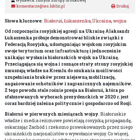
Wydawca: Instytut Europy Środkowej
komentarze@ies.lublin.pl
Słowa kluczowe:
Białoruś
,
Łukaszenka
,
Ukraina
,
wojna
Od rozpoczęcia rosyjskiej agresji na Ukrainę Alaksandr
Łukaszenka próbuje demonstrować bliskie związki z
Federacją Rosyjską, udostępniając wojskom rosyjskim
swoje terytorium oraz infrastrukturę i jednocześnie
unikając wysłania białoruskich wojsk na Ukrainę.
Przeciągająca się wojna i rosnące straty strony rosyjskiej
zmuszają władze na Kremlu do szukania możliwości
uzupełniania braków przez niejawną mobilizację,
angażowanie ochotników i zagranicznych najemników.
Z tego powodu stale rośnie presja na Białoruś, która po
sfałszowanych wyborach prezydenckich w 2020 r.
jest
coraz bardziej zależna politycznie i gospodarczo od Rosji.
Białoruś w pierwszych miesiącach wojny
. Białoruskie
władze i media reżimowe powielają rosyjską propagandę,
oskarżając Zachód i rzekomo prowokowanych przez niego
ukraińskich nacjonalistów o wywołanie wojny. Co więcej,