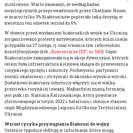
możliwości. Warto zauważyć, że według badań
socjologicznych przeprowadzonych przez Chatham House,
w marcu tylko 3% Białorusinów popierało taką decyzję, w
kwietniu ten odsetek wzrósł do 6%.
W obawie przed wysłaniem białoruskich wojsk na Ukrainę
zorganizowano protesty antywojenne, których kulminacja
przypadła na 27 lutego, tj. czas trwania tzw. referendum
konstytucyjnego (zob.
„Komentarze IEŚ”, nr 543
). Część
Białorusinów zaangażowała się w akcje dywersyjne, których
celem była infrastruktura kolejowa służąca do przewożenia
rosyjskiego sprzętu i żołnierzy. Pochwyceni partyzanci
zostali okaleczeni i otrzymali drakońsko wysokie wyroki.
Dodatkowo białoruscy ochotnicy włączyli się w walkę
przeciwko rosyjskiej inwazji. Najbardziej znaną formacją
jest pułk im. Kastusia Kalinouskiego, który powstał ze
sformowanego w lutym 2022 r. batalionu i obecnie stanowi
część Międzynarodowego Legionu Sił Obrony Terytorialnej
Ukrainy.
Wzrost ryzyka przystąpienia Białorusi do wojny
.
Ostatnie tygodnie obfitują w informacje, które mogą