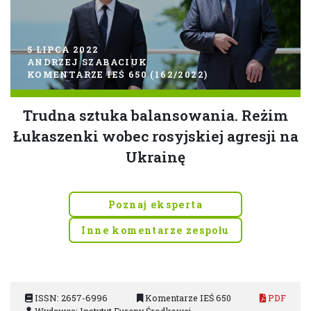
5 LIPCA 2022
ANDRZEJ SZABACIUK
KOMENTARZE IEŚ 650 (162/2022)
Trudna sztuka balansowania. Reżim
Łukaszenki wobec rosyjskiej agresji na
Ukrainę
Poznaj eksperta
Inne komentarze zespołu
ISSN: 2657-6996
Komentarze IEŚ 650
PDF