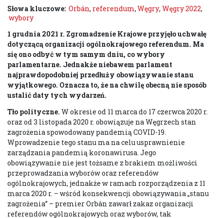
Słowa kluczowe:
Orbán
,
referendum
,
Węgry
,
Węgry 2022
,
wybory
1 grudnia 2021 r. Zgromadzenie Krajowe przyjęło uchwałę
dotyczącą organizacji ogólnokrajowego referendum. Ma
się ono odbyć w tym samym dniu, co wybory
parlamentarne. Jednakże niebawem parlament
najprawdopodobniej przedłuży obowiązywanie stanu
wyjątkowego. Oznacza to, że na chwilę obecną nie sposób
ustalić daty tych wydarzeń.
Tło polityczne.
W okresie od 11 marca do 17 czerwca 2020 r.
oraz od 3 listopada 2020 r. obowiązuje na Węgrzech stan
zagrożenia spowodowany pandemią COVID-19.
Wprowadzenie tego stanu ma na celu usprawnienie
zarządzania pandemią koronawirusa. Jego
obowiązywanie nie jest tożsame z brakiem możliwości
przeprowadzania wyborów oraz referendów
ogólnokrajowych, jednakże w ramach rozporządzenia z 11
marca 2020 r. – wśród konsekwencji obowiązywania „stanu
zagrożenia” – premier Orbán zawarł zakaz organizacji
referendów ogólnokrajowych oraz wyborów, tak