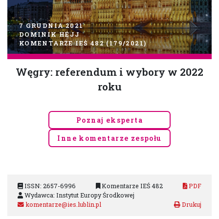
7 GRUDNIA 2021
DOMINIK HÉJJ
KOMENTARZE IEŚ 482 (179/2021)
Węgry: referendum i wybory w 2022
roku
Poznaj eksperta
Inne komentarze zespołu
ISSN: 2657-6996
Komentarze IEŚ 482
PDF
Wydawca: Instytut Europy Środkowej
komentarze@ies.lublin.pl