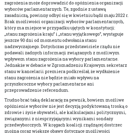
zagrożenia może doprowadzić do opóźnienia organizacji
wyborów parlamentarnych. Te, zgodnie z ustawą
zasadniczą, powinny odbyć się w kwietniu bądź maju 2022 r.
Brak możliwości organizacji wyborów parlamentarnych,
który ma miejsce w przypadku ujętych w konstytucji:
„stanu zagrożenia kraju” i „stanu wyjątkowego”, występuje
jeszcze 90 dni od momentu odwołania stanu
nadzwyczajnego. Dotychczas przedstawiciele rządu nie
podawali żadnych informacji związanych z możliwym
wpływem stanu zagrożenia na wybory parlamentarne.
Jednakże w debacie w Zgromadzeniu Krajowym sekretarz
stanu w kancelarii premiera podkreślał, że wydłużenie
stanu zagrożenia nie będzie miało wpływu na
przyszłoroczne wybory parlamentarne ani
przeprowadzenie referendum.
Trudno brać taką deklarację za pewnik, bowiem możliwe
opóźnienie wyborów nie jest decyzją podyktowaną troską o
zdrowie i życie obywateli, ale kalkulacjami politycznymi,
związanymi z niesprzyjającymi wynikami sondaży
przedwyborczych. W kręgach koalicji rządzącej dostrzec
można coraz większe obawy dotyczące możliwości