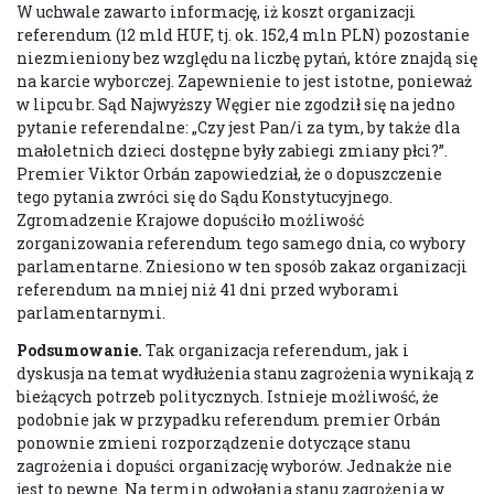
W uchwale zawarto informację, iż koszt organizacji
referendum (12 mld HUF, tj. ok. 152,4 mln PLN) pozostanie
niezmieniony bez względu na liczbę pytań, które znajdą się
na karcie wyborczej. Zapewnienie to jest istotne, ponieważ
w lipcu br. Sąd Najwyższy Węgier nie zgodził się na jedno
pytanie referendalne: „Czy jest Pan/i za tym, by także dla
małoletnich dzieci dostępne były zabiegi zmiany płci?”.
Premier Viktor Orbán zapowiedział, że o dopuszczenie
tego pytania zwróci się do Sądu Konstytucyjnego.
Zgromadzenie Krajowe dopuściło możliwość
zorganizowania referendum tego samego dnia, co wybory
parlamentarne. Zniesiono w ten sposób zakaz organizacji
referendum na mniej niż 41 dni przed wyborami
parlamentarnymi.
Podsumowanie.
Tak organizacja referendum, jak i
dyskusja na temat wydłużenia stanu zagrożenia wynikają z
bieżących potrzeb politycznych. Istnieje możliwość, że
podobnie jak w przypadku referendum premier Orbán
ponownie zmieni rozporządzenie dotyczące stanu
zagrożenia i dopuści organizację wyborów. Jednakże nie
jest to pewne. Na termin odwołania stanu zagrożenia w