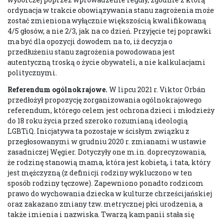
ordynacja w trakcie obowiązywania stanu zagrożenia może
zostać zmieniona wyłącznie większością kwalifikowaną
4/5 głosów, a nie 2/3, jak na co dzień. Przyjęcie tej poprawki
ma być dla opozycji dowodem na to, iż decyzja o
przedłużeniu stanu zagrożenia powodowana jest
autentyczną troską o życie obywateli, a nie kalkulacjami
politycznymi.
Referendum ogólnokrajowe.
W lipcu 2021 r. Viktor Orbán
przedłożył propozycję zorganizowania ogólnokrajowego
referendum, którego celem jest ochrona dzieci i młodzieży
do 18 roku życia przed szeroko rozumianą ideologią
LGBTiQ. Inicjatywa ta pozostaje w ścisłym związku z
przegłosowanymi w grudniu 2020 r. zmianami w ustawie
zasadniczej Węgier. Dotyczyły one m.in. doprecyzowania,
że rodzinę stanowią mama, która jest kobietą, i tata, który
jest mężczyzną (z definicji rodziny wykluczono w ten
sposób rodziny tęczowe). Zapewniono ponadto rodzicom
prawo do wychowania dziecka w kulturze chrześcijańskiej
oraz zakazano zmiany tzw. metrycznej płci urodzenia, a
także imienia i nazwiska. Twarzą kampanii stała się