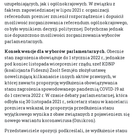
uzupełniających, jak i ogólnokrajowych. W związku z
faktem zapowiedzianej w lipcu 2021 r. organizacji
referendum premier zmienił rozporządzenie i dopuścił
możliwość zorganizowania referendum ogólnokrajowego,
co było wynikiem decyzji politycznej. Dotychczas jednak
nie dopuszczono możliwości zorganizowania wyborów
parlamentarnych.
Konsekwencje dla wyborów parlamentarnych.
Obecnie
stan zagrożenia obowiązuje do 1 stycznia 2022 r., jednakże
pod koniec listopada wicepremier rządu, szef KDNP
(koalicjanta Fideszu) Zsolt Semjén złożył ustawę
nowelizującą kilkanaście innych aktów prawnych, w
której zawarto propozycję wydłużenia obowiązywania
stanu zagrożenia spowodowanego pandemią COVID-19
aż
do 1 czerwca 2022 r. W czasie debaty parlamentarnej, która
odbyła się 30 listopada 2021 r., sekretarz stanu w kancelarii
premiera wskazał, że propozycja przedłużenia stanu
wyjątkowego wynika z obaw związanych z pojawieniem się
nowego wariantu koronawirusa (Omikron).
Przedstawiciele opozycji podkreślali, że wydłużenie stanu