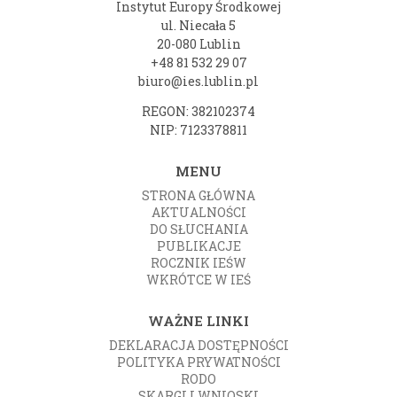
Instytut Europy Środkowej
ul. Niecała 5
20-080 Lublin
+48 81 532 29 07
biuro@ies.lublin.pl
REGON: 382102374
NIP: 7123378811
MENU
STRONA GŁÓWNA
AKTUALNOŚCI
DO SŁUCHANIA
PUBLIKACJE
ROCZNIK IEŚW
WKRÓTCE W IEŚ
WAŻNE LINKI
DEKLARACJA DOSTĘPNOŚCI
POLITYKA PRYWATNOŚCI
RODO
SKARGI I WNIOSKI