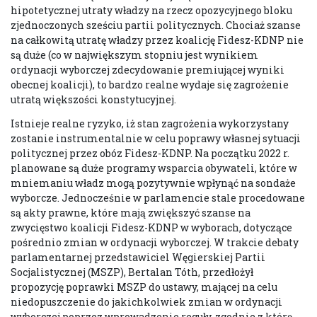
hipotetycznej utraty władzy na rzecz opozycyjnego bloku
zjednoczonych sześciu partii politycznych. Chociaż szanse
na całkowitą utratę władzy przez koalicję Fidesz-KDNP nie
są duże (co w największym stopniu jest wynikiem
ordynacji wyborczej zdecydowanie premiującej wyniki
obecnej koalicji), to bardzo realne wydaje się zagrożenie
utratą większości konstytucyjnej.
Istnieje realne ryzyko, iż stan zagrożenia wykorzystany
zostanie instrumentalnie w celu poprawy własnej sytuacji
politycznej przez obóz Fidesz-KDNP. Na początku 2022 r.
planowane są duże programy wsparcia obywateli, które w
mniemaniu władz mogą pozytywnie wpłynąć na sondaże
wyborcze. Jednocześnie w parlamencie stale procedowane
są akty prawne, które mają zwiększyć szanse na
zwycięstwo koalicji Fidesz-KDNP w wyborach, dotyczące
pośrednio zmian w ordynacji wyborczej. W trakcie debaty
parlamentarnej przedstawiciel Węgierskiej Partii
Socjalistycznej (MSZP), Bertalan Tóth, przedłożył
propozycję poprawki MSZP do ustawy, mającej na celu
niedopuszczenie do jakichkolwiek zmian w ordynacji
wyborczej poprzez wprowadzenie reguły, zgodnie z którą