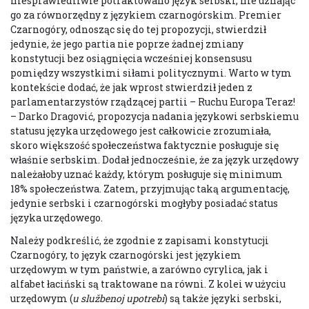
niesprawiedliwie potraktowano język serbski, nie uznając
go za równorzędny z językiem czarnogórskim. Premier
Czarnogóry, odnosząc się do tej propozycji, stwierdził
jedynie, że jego partia nie poprze żadnej zmiany
konstytucji bez osiągnięcia wcześniej konsensusu
pomiędzy wszystkimi siłami politycznymi. Warto w tym
kontekście dodać, że jak wprost stwierdził jeden z
parlamentarzystów rządzącej partii – Ruchu Europa Teraz!
– Darko Dragović, propozycja nadania językowi serbskiemu
statusu języka urzędowego jest całkowicie zrozumiała,
skoro większość społeczeństwa faktycznie posługuje się
właśnie serbskim. Dodał jednocześnie, że za język urzędowy
należałoby uznać każdy, którym posługuje się minimum
18% społeczeństwa. Zatem, przyjmując taką argumentację,
jedynie serbski i czarnogórski mogłyby posiadać status
języka urzędowego.
Należy podkreślić, że zgodnie z zapisami konstytucji
Czarnogóry, to język czarnogórski jest językiem
urzędowym w tym państwie, a zarówno cyrylica, jak i
alfabet łaciński są traktowane na równi. Z kolei w użyciu
urzędowym (
u službenoj upotrebi
) są także języki serbski,