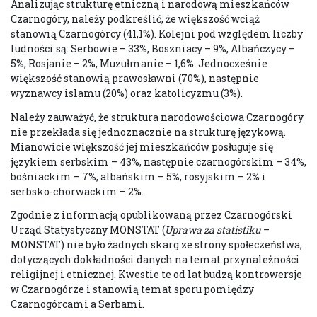
Analizując strukturę etniczną i narodową mieszkańców
Czarnogóry, należy podkreślić, że większość wciąż
stanowią Czarnogórcy (41,1%). Kolejni pod względem liczby
ludności są: Serbowie – 33%, Boszniacy – 9%, Albańczycy –
5%, Rosjanie – 2%, Muzułmanie – 1,6%. Jednocześnie
większość stanowią prawosławni (70%), następnie
wyznawcy islamu (20%) oraz katolicyzmu (3%).
Należy zauważyć, że struktura narodowościowa Czarnogóry
nie przekłada się jednoznacznie na strukturę językową.
Mianowicie większość jej mieszkańców posługuje się
językiem serbskim – 43%, następnie czarnogórskim – 34%,
bośniackim – 7%, albańskim – 5%, rosyjskim – 2% i
serbsko-chorwackim – 2%.
Zgodnie z informacją opublikowaną przez Czarnogórski
Urząd Statystyczny MONSTAT (
Uprawa za statistiku
–
MONSTAT) nie było żadnych skarg ze strony społeczeństwa,
dotyczących dokładności danych na temat przynależności
religijnej i etnicznej. Kwestie te od lat budzą kontrowersje
w Czarnogórze i stanowią temat sporu pomiędzy
Czarnogórcami a Serbami.