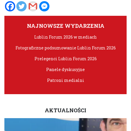
NAJNOWSZE WYDARZENIA
Lublin Forum 2026 w mediach
Fotograficzne podsumowanie Lublin Forum 2026
Prelegenci Lublin Forum 2026
Panele dyskusyjne
Patroni medialni
AKTUALNOŚCI