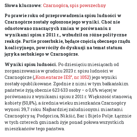
Słowa kluczowe:
Czarnogóra
,
spis powszechny
Po prawie roku od przeprowadzenia spisu ludności w
Czarnogórze zostały ogłoszone jego wyniki. Choć nie
odnotowano znaczących zmian w porównaniu z
wynikami spisu z 2011 r., wzbudził on różne polityczne
reakcje. Partie proserbskie, będące częścią obecnego rządu
koalicyjnego, powróciły do dyskusji na temat statusu
języka serbskiego w Czarnogórze.
Wyniki spisu ludności
.
Po dziesięciu miesiącach od
zorganizowania w grudniu 2023 r. spisu ludności w
Czarnogórze (
„Komentarze IEŚ”, nr 1052
) jego wyniki
zostały opublikowane. Zgodnie z nimi w tym bałkańskim
państwie żyją obecnie 623 633 osoby – o 0,6% więcej w
porównaniu z wynikami spisu z 2011 r. Większość stanowią
kobiety (50,8%), a średnia wieku mieszkańca Czarnogóry
wynosi 39,7 roku. Najbardziej zaludnionymi miastami
Czarnogóry są: Podgorica, Nikšić, Bar i Bijelo Polje. Łącznie
w tych czterech gminach żyje ponad połowa wszystkich
mieszkańców tego państwa.