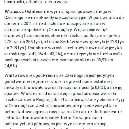
bośniacki, albański i chorwacki.
Wnioski.
Ostatecznie wyniki spisu powszechnego w
Czarnogórze nie okazały się zaskakujące. W porównaniu do
spisem z 2011 r. nie doszło do znaczących zmian w
strukturze społecznej Czarnogóry. Większość wciąż
stanowią Czarnogórcy, choć ich liczba spadła (z niespełna
278 tys. do 256 tys.), a liczba Serbów się zwiększyła (z 178 tys.
do 205 tys.). Podobnie wzrosła liczba użytkowników języka
serbskiego (z 42,9% do 43,2%), a zmniejszyła się liczba osób
posługujących się językiem czarnogórskim (z 36,9% do
34,5%).
Warto również podkreślić, że Czarnogóra jest jedynym
państwem w regionie, które na przestrzeni ostatniej
dekady odnotowało wzrost liczby ludności (o 0,6%), a nie jej
spadek. W okresie od ostatniego spisu ludności wzrosła
liczba zarówno Rosjan, jak i Ukraińców, którzy obecnie żyją
w Czarnogórze. Jest to spowodowane przede wszystkim
pełnoskalową agresją rosyjską na Ukrainie. Jednocześnie
jednak odnotowano spadek ludności w gminach
położonych na północy, co jest wynikiem emigracji