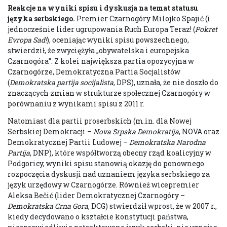
Reakcje na wyniki spisu i dyskusja na temat statusu
języka serbskiego
.
Premier Czarnogóry Milojko Spajić (i
jednocześnie lider ugrupowania Ruch Europa Teraz! (
Pokret
Evropa Sad!
), oceniając wyniki spisu powszechnego,
stwierdził, że zwyciężyła „obywatelska i europejska
Czarnogóra”. Z kolei największa partia opozycyjna w
Czarnogórze, Demokratyczna Partia Socjalistów
(
Demokratska partija socijalista
, DPS), uznała, że nie doszło do
znaczących zmian w strukturze społecznej Czarnogóry w
porównaniu z wynikami spisu z 2011 r.
Natomiast dla partii proserbskich (m.in. dla Nowej
Serbskiej Demokracji –
Nova Srpska Demokratija
, NOVA oraz
Demokratycznej Partii Ludowej –
Demokratska
Narodna
Partija
, DNP), które współtworzą obecny rząd koalicyjny w
Podgoricy, wyniki spisu stanowią okazję do ponownego
rozpoczęcia dyskusji nad uznaniem języka serbskiego za
język urzędowy w Czarnogórze. Również wicepremier
Aleksa Bečić (lider Demokratycznej Czarnogóry –
Demokratska Crna Gora
, DCG) stwierdził wprost, że w 2007 r.,
kiedy decydowano o kształcie konstytucji państwa,