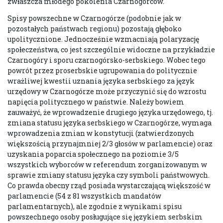
zwłaszcza młodego pokolenia Czarnogórców.
Spisy powszechne w Czarnogórze (podobnie jak w
pozostałych państwach regionu) pozostają głęboko
upolitycznione. Jednocześnie wzmacniają polaryzację
społeczeństwa, co jest szczególnie widoczne na przykładzie
Czarnogóry i sporu czarnogórsko-serbskiego. Wobec tego
powrót przez proserbskie ugrupowania do politycznie
wrażliwej kwestii uznania języka serbskiego za język
urzędowy w Czarnogórze może przyczynić się do wzrostu
napięcia politycznego w państwie. Należy bowiem
zauważyć, że wprowadzenie drugiego języka urzędowego, tj.
zmiana statusu języka serbskiego w Czarnogórze, wymaga
wprowadzenia zmian w konstytucji (zatwierdzonych
większością przynajmniej 2/3 głosów w parlamencie) oraz
uzyskania poparcia społecznego na poziomie 3/5
wszystkich wyborców w referendum zorganizowanym w
sprawie zmiany statusu języka czy symboli państwowych.
Co prawda obecny rząd posiada wystarczającą większość w
parlamencie (54 z 81 wszystkich mandatów
parlamentarnych), ale zgodnie z wynikami spisu
powszechnego osoby posługujące się językiem serbskim