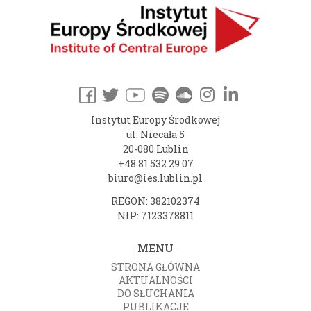
Instytut Europy Środkowej
ul. Niecała 5
20-080 Lublin
+48 81 532 29 07
biuro@ies.lublin.pl
REGON: 382102374
NIP: 7123378811
MENU
STRONA GŁÓWNA
AKTUALNOŚCI
DO SŁUCHANIA
PUBLIKACJE