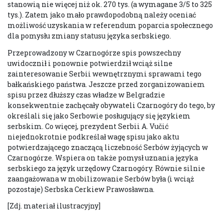
stanowią nie więcej niż ok. 270 tys. (a wymagane 3/5 to 325
tys.). Zatem jako mało prawdopodobną należy oceniać
możliwość uzyskania w referendum poparcia społecznego
dla pomysłu zmiany statusu języka serbskiego.
Przeprowadzony w Czarnogórze spis powszechny
uwidocznił i ponownie potwierdził wciąż silne
zainteresowanie Serbii wewnętrznymi sprawami tego
bałkańskiego państwa. Jeszcze przed zorganizowaniem
spisu przez dłuższy czas władze w Belgradzie
konsekwentnie zachęcały obywateli Czarnogóry do tego, by
określali się jako Serbowie posługujący się językiem
serbskim. Co więcej, prezydent Serbii A. Vučić
niejednokrotnie podkreślał wagę spisu jako aktu
potwierdzającego znaczącą liczebność Serbów żyjących w
Czarnogórze. Wspiera on także pomysł uznania języka
serbskiego za język urzędowy Czarnogóry. Równie silnie
zaangażowana w mobilizowanie Serbów była (i wciąż
pozostaje) Serbska Cerkiew Prawosławna.
[Zdj. materiał ilustracyjny]