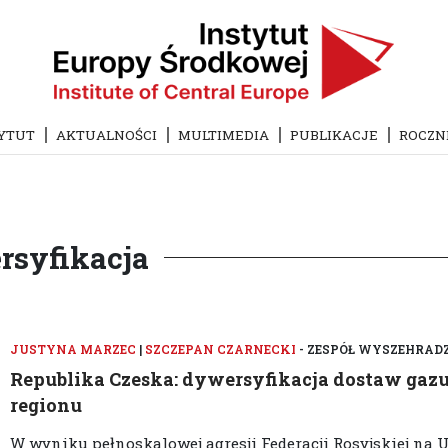
YTUT
AKTUALNOŚCI
MULTIMEDIA
PUBLIKACJE
ROCZN
rsyfikacja
JUSTYNA MARZEC
|
SZCZEPAN CZARNECKI
- ZESPÓŁ WYSZEHRAD
Republika Czeska: dywersyfikacja dostaw gazu
regionu
W wyniku pełnoskalowej agresji Federacji Rosyjskiej na 