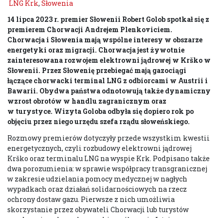
LNG Krk
,
Słowenia
14 lipca 2023 r. premier Słowenii Robert Golob spotkał się z
premierem Chorwacji Andrejem Plenkoviciem.
Chorwacja i Słowenia mają wspólne interesy w obszarze
energetyki oraz migracji. Chorwacja jest żywotnie
zainteresowana rozwojem elektrowni jądrowej w Krško w
Słowenii. Przez Słowenię przebiegać mają gazociągi
łączące chorwacki terminal LNG z odbiorcami w Austrii i
Bawarii. Obydwa państwa odnotowują także dynamiczny
wzrost obrotów w handlu zagranicznym oraz
w turystyce. Wizyta Goloba odbyła się dopiero rok po
objęciu przez niego urzędu szefa rządu słoweńskiego.
Rozmowy premierów dotyczyły przede wszystkim kwestii
energetycznych, czyli rozbudowy elektrowni jądrowej
Krško oraz terminalu LNG na wyspie Krk. Podpisano także
dwa porozumienia: w sprawie współpracy transgranicznej
w zakresie udzielania pomocy medycznej w nagłych
wypadkach oraz działań solidarnościowych na rzecz
ochrony dostaw gazu. Pierwsze z nich umożliwia
skorzystanie przez obywateli Chorwacji lub turystów