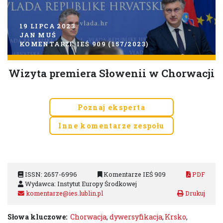
19 LIPCA 2023
JAN MUŚ
KOMENTARZE IEŚ 909 (157/2023)
Wizyta premiera Słowenii w Chorwacji
Poznaj eksperta
Inne komentarze zespołu
ISSN: 2657-6996
Komentarze IEŚ 909
PDF
Wydawca: Instytut Europy Środkowej
komentarze@ies.lublin.pl
Słowa kluczowe:
Chorwacja
,
dywersyfikacja
,
Krsko
,