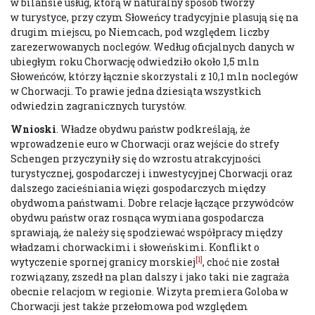
w bilansie usług, którą w naturalny sposób tworzy
w turystyce, przy czym Słoweńcy tradycyjnie plasują się na
drugim miejscu, po Niemcach, pod względem liczby
zarezerwowanych noclegów. Według oficjalnych danych w
ubiegłym roku Chorwację odwiedziło około 1,5 mln
Słoweńców, którzy łącznie skorzystali z 10,1 mln noclegów
w Chorwacji. To prawie jedna dziesiąta wszystkich
odwiedzin zagranicznych turystów.
Wnioski
. Władze obydwu państw podkreślają, że
wprowadzenie euro w Chorwacji oraz wejście do strefy
Schengen przyczyniły się do wzrostu atrakcyjności
turystycznej, gospodarczej i inwestycyjnej Chorwacji oraz
dalszego zacieśniania więzi gospodarczych między
obydwoma państwami. Dobre relacje łączące przywódców
obydwu państw oraz rosnąca wymiana gospodarcza
sprawiają, że należy się spodziewać współpracy między
władzami chorwackimi i słoweńskimi. Konflikt o
[1]
wytyczenie spornej granicy morskiej
, choć nie został
rozwiązany, zszedł na plan dalszy i jako taki nie zagraża
obecnie relacjom w regionie. Wizyta premiera Goloba w
Chorwacji jest także przełomowa pod względem