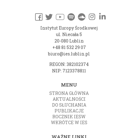
Instytut Europy Środkowej
ul. Niecała 5
20-080 Lublin
+48 81 532 29 07
biuro@ies.lublin.pl
REGON: 382102374
NIP: 7123378811
MENU
STRONA GŁÓWNA
AKTUALNOŚCI
DO SŁUCHANIA
PUBLIKACJE
ROCZNIK IEŚW
WKRÓTCE W IEŚ
WAŻNE LINKI