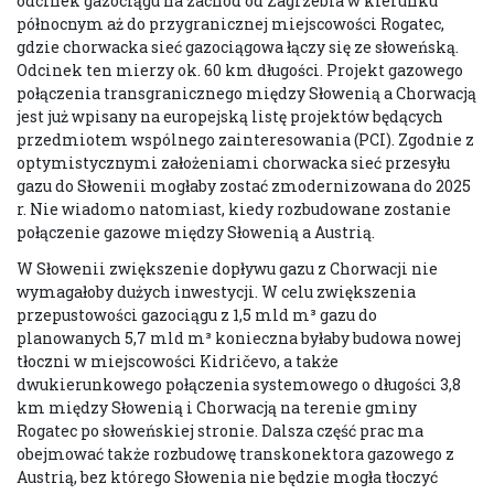
odcinek gazociągu na zachód od Zagrzebia w kierunku
północnym aż do przygranicznej miejscowości Rogatec,
gdzie chorwacka sieć gazociągowa łączy się ze słoweńską.
Odcinek ten mierzy ok. 60 km długości. Projekt gazowego
połączenia transgranicznego między Słowenią a Chorwacją
jest już wpisany na europejską listę projektów będących
przedmiotem wspólnego zainteresowania (PCI). Zgodnie z
optymistycznymi założeniami chorwacka sieć przesyłu
gazu do Słowenii mogłaby zostać zmodernizowana do 2025
r. Nie wiadomo natomiast, kiedy rozbudowane zostanie
połączenie gazowe między Słowenią a Austrią.
W Słowenii zwiększenie dopływu gazu z Chorwacji nie
wymagałoby dużych inwestycji. W celu zwiększenia
przepustowości gazociągu z 1,5 mld m³ gazu do
planowanych 5,7 mld m³ konieczna byłaby budowa nowej
tłoczni w miejscowości Kidričevo, a także
dwukierunkowego połączenia systemowego o długości 3,8
km między Słowenią i Chorwacją na terenie gminy
Rogatec po słoweńskiej stronie. Dalsza część prac ma
obejmować także rozbudowę transkonektora gazowego z
Austrią, bez którego Słowenia nie będzie mogła tłoczyć