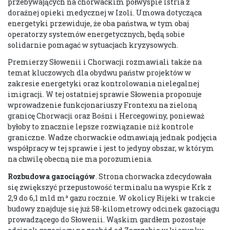
przebywających na chorwackim półwyspie Istria z
doraźnej opieki medycznej w Izoli. Umowa dotycząca
energetyki przewiduje, że oba państwa, w tym obaj
operatorzy systemów energetycznych, będą sobie
solidarnie pomagać w sytuacjach kryzysowych.
Premierzy Słowenii i Chorwacji rozmawiali także na
temat kluczowych dla obydwu państw projektów w
zakresie energetyki oraz kontrolowania nielegalnej
imigracji. W tej ostatniej sprawie Słowenia proponuje
wprowadzenie funkcjonariuszy Frontexu na zieloną
granicę Chorwacji oraz Bośni i Hercegowiny, ponieważ
byłoby to znacznie lepsze rozwiązanie niż kontrole
graniczne. Wadze chorwackie odmawiają jednak podjęcia
współpracy w tej sprawie i jest to jedyny obszar, w którym
na chwilę obecną nie ma porozumienia.
Rozbudowa gazociągów
. Strona chorwacka zdecydowała
się zwiększyć przepustowość terminalu na wyspie Krk z
2,9 do 6,1 mld m³ gazu rocznie. W okolicy Rijeki w trakcie
budowy znajduje się już 58-kilometrowy odcinek gazociągu
prowadzącego do Słowenii. Wąskim gardłem pozostaje