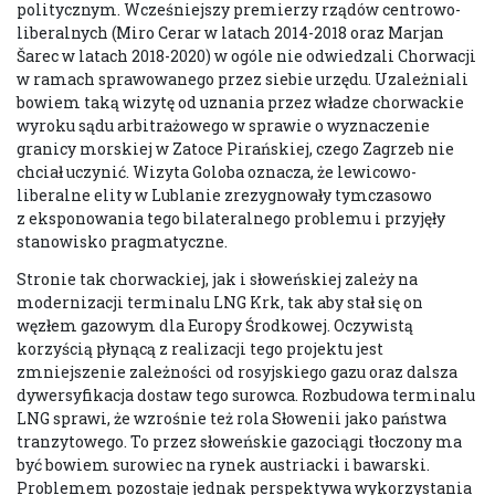
politycznym. Wcześniejszy premierzy rządów centrowo-
liberalnych (Miro Cerar w latach 2014-2018 oraz Marjan
Šarec w latach 2018-2020) w ogóle nie odwiedzali Chorwacji
w ramach sprawowanego przez siebie urzędu. Uzależniali
bowiem taką wizytę od uznania przez władze chorwackie
wyroku sądu arbitrażowego w sprawie o wyznaczenie
granicy morskiej w Zatoce Pirańskiej, czego Zagrzeb nie
chciał uczynić. Wizyta Goloba oznacza, że lewicowo-
liberalne elity w Lublanie zrezygnowały tymczasowo
z eksponowania tego bilateralnego problemu i przyjęły
stanowisko pragmatyczne.
Stronie tak chorwackiej, jak i słoweńskiej zależy na
modernizacji terminalu LNG Krk, tak aby stał się on
węzłem gazowym dla Europy Środkowej. Oczywistą
korzyścią płynącą z realizacji tego projektu jest
zmniejszenie zależności od rosyjskiego gazu oraz dalsza
dywersyfikacja dostaw tego surowca. Rozbudowa terminalu
LNG sprawi, że wzrośnie też rola Słowenii jako państwa
tranzytowego. To przez słoweńskie gazociągi tłoczony ma
być bowiem surowiec na rynek austriacki i bawarski.
Problemem pozostaje jednak perspektywa wykorzystania