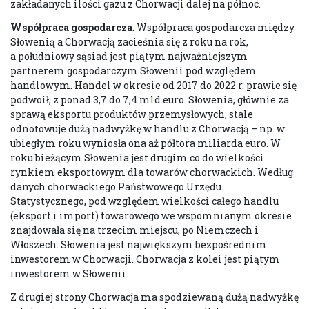
zakładanych ilości gazu z Chorwacji dalej na północ.
Współpraca gospodarcza
. Współpraca gospodarcza między
Słowenią a Chorwacją zacieśnia się z roku na rok,
a południowy sąsiad jest piątym najważniejszym
partnerem gospodarczym Słowenii pod względem
handlowym. Handel w okresie od 2017 do 2022 r. prawie się
podwoił, z ponad 3,7 do 7,4 mld euro. Słowenia, głównie za
sprawą eksportu produktów przemysłowych, stale
odnotowuje dużą nadwyżkę w handlu z Chorwacją – np. w
ubiegłym roku wyniosła ona aż półtora miliarda euro. W
roku bieżącym Słowenia jest drugim co do wielkości
rynkiem eksportowym dla towarów chorwackich. Według
danych chorwackiego Państwowego Urzędu
Statystycznego, pod względem wielkości całego handlu
(eksport i import) towarowego we wspomnianym okresie
znajdowała się na trzecim miejscu, po Niemczech i
Włoszech. Słowenia jest największym bezpośrednim
inwestorem w Chorwacji. Chorwacja z kolei jest piątym
inwestorem w Słowenii.
Z drugiej strony Chorwacja ma spodziewaną dużą nadwyżkę