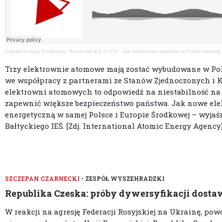
Instytut Europy Środkowej
·
Rozmowa IEŚ nr 274 - Jak elektrownie atomowe w Polsce zmienią 
Trzy elektrownie atomowe mają zostać wybudowane w Pols
we współpracy z partnerami ze Stanów Zjednoczonych i 
elektrowni atomowych to odpowiedź na niestabilność na
zapewnić większe bezpieczeństwo państwa. Jak nowe ele
energetyczną w samej Polsce i Europie Środkowej – wyja
Bałtyckiego IEŚ. [Zdj. International Atomic Energy Agency]
SZCZEPAN CZARNECKI
- ZESPÓŁ WYSZEHRADZKI
Republika Czeska: próby dywersyfikacji dosta
W reakcji na agresję Federacji Rosyjskiej na Ukrainę, p