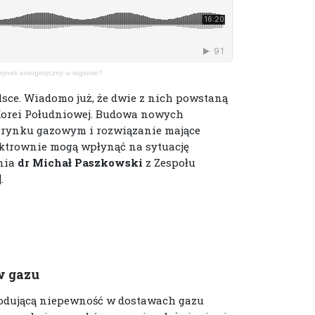
rynek energetyczny w regionie?
ce. Wiadomo już, że dwie z nich powstaną
Korei Południowej. Budowa nowych
 rynku gazowym i rozwiązanie mające
ktrownie mogą wpłynąć na sytuację
śnia
dr Michał Paszkowski
z Zespołu
.
w gazu
owodującą niepewność w dostawach gazu