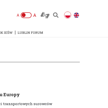
A
A
IK IEŚW
LUBLIN FORUM
iu Europy
ści transportowych surowców