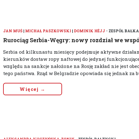
JAN MUŚ
|
MICHAŁ PASZKOWSKI
|
DOMINIK HÉJJ
- ZESPÓŁ BAŁKA
Rurociąg Serbia-Węgry: nowy rozdział we wspó
Serbia od kilkunastu miesięcy podejmuje aktywne działani
kierunków dostaw ropy naftowej do jedynej funkcjonujące
względu na sankcje nałożone na Rosję zakład nie jest obe
tego państwa. Rząd w Belgradzie opowiada się jednak za b
Więcej →
ALEKSANDRA KUCZYŃSKA-ZONIK
- ZESPÓŁ BAŁTYCKI