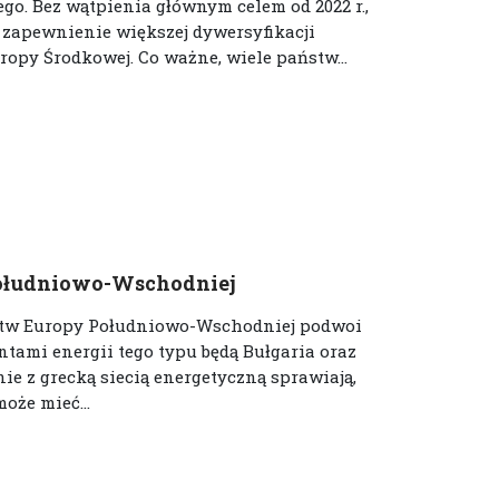
o. Bez wątpienia głównym celem od 2022 r.,
 zapewnienie większej dywersyfikacji
opy Środkowej. Co ważne, wiele państw...
 Południowo-Wschodniej
ństw Europy Południowo-Wschodniej podwoi
ntami energii tego typu będą Bułgaria oraz
ie z grecką siecią energetyczną sprawiają,
oże mieć...