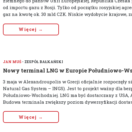
ziemnego do państw Unii Europejskiej, Republika Czeska
od importu gazu z Rosji. Tylko od początku rosyjskiej agr
gaz na kwotę ok. 30 mld CZK. Niskie wydobycie krajowe, za
Więcej →
JAN MUŚ
- ZESPÓŁ BAŁKAŃSKI
Nowy terminal LNG w Europie Południowo-Ws
3 maja w Alexandroupolis w Grecji oficjalnie rozpoczęły
Natural Gas System – INGS). Jest to projekt ważny dla b
Południowo-Wschodniej. LNG ma być dostarczany z USA, A
Budowa terminala zwiększy poziom dywersyfikacji dostaw
Więcej →