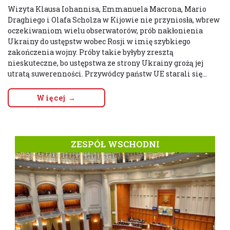
Wizyta Klausa Iohannisa, Emmanuela Macrona, Mario
Draghiego i Olafa Scholza w Kijowie nie przyniosła, wbrew
oczekiwaniom wielu obserwatorów, prób nakłonienia
Ukrainy do ustępstw wobec Rosji w imię szybkiego
zakończenia wojny. Próby takie byłyby zresztą
nieskuteczne, bo ustępstwa ze strony Ukrainy grożą jej
utratą suwerenności. Przywódcy państw UE starali się...
Więcej →
ZESPÓŁ WSCHODNI