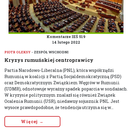
Komentarze IEŚ 519
14 lutego 2022
PIOTR OLEKSY
- ZESPÓŁ WSCHODNI
Kryzys rumuńskiej centroprawicy
Partia Narodowo-Liberalna (PNL), która współrządzi
Rumunią w koalicji z Partią Socjaldemokratyczną (PSD)
oraz Demokratycznym Związkiem Węgrów w Rumunii
(UDMR), odnotowuje wyraźny spadek poparcia w sondażach.
W kryzysie politycznym znalazł się również Związek
Ocalenia Rumunii (USR), niedawny sojusznik PNL. Jest
wysoce prawdopodobne, że tendencja utrzyma się w...
Więcej →