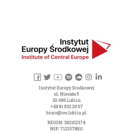
Instytut Europy Środkowej
ul. Niecała 5
20-080 Lublin
+48 81 532 29 07
biuro@ies.lublin.pl
REGON: 382102374
NIP: 7123378811