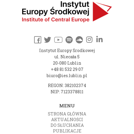
Instytut Europy Środkowej
ul. Niecała 5
20-080 Lublin
+48 81 532 29 07
biuro@ies.lublin.pl
REGON: 382102374
NIP: 7123378811
MENU
STRONA GŁÓWNA
AKTUALNOŚCI
DO SŁUCHANIA
PUBLIKACJE