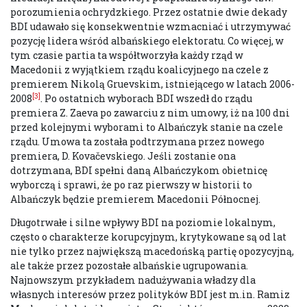
porozumienia ochrydzkiego. Przez ostatnie dwie dekady
BDI udawało się konsekwentnie wzmacniać i utrzymywać
pozycję lidera wśród albańskiego elektoratu. Co więcej, w
tym czasie partia ta współtworzyła każdy rząd w
Macedonii z wyjątkiem rządu koalicyjnego na czele z
premierem Nikolą Gruevskim, istniejącego w latach 2006-
[3]
2008
. Po ostatnich wyborach BDI wszedł do rządu
premiera Z. Zaeva po zawarciu z nim umowy, iż na 100 dni
przed kolejnymi wyborami to Albańczyk stanie na czele
rządu. Umowa ta została podtrzymana przez nowego
premiera, D. Kovačevskiego. Jeśli zostanie ona
dotrzymana, BDI spełni daną Albańczykom obietnicę
wyborczą i sprawi, że po raz pierwszy w historii to
Albańczyk będzie premierem Macedonii Północnej.
Długotrwałe i silne wpływy BDI na poziomie lokalnym,
często o charakterze korupcyjnym, krytykowane są od lat
nie tylko przez największą macedońską partię opozycyjną,
ale także przez pozostałe albańskie ugrupowania.
Najnowszym przykładem nadużywania władzy dla
własnych interesów przez polityków BDI jest m.in. Ramiz