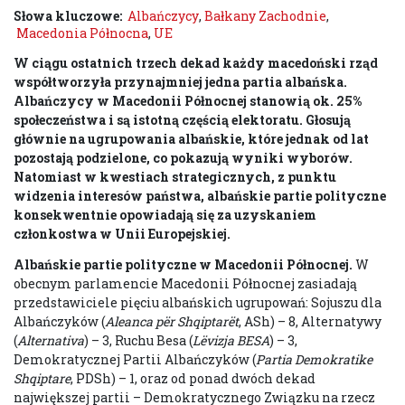
Słowa kluczowe:
Albańczycy
,
Bałkany Zachodnie
,
Macedonia Północna
,
UE
W ciągu ostatnich trzech dekad każdy macedoński rząd
współtworzyła przynajmniej jedna partia albańska.
Albańczycy w Macedonii Północnej stanowią ok. 25%
społeczeństwa i są istotną częścią elektoratu. Głosują
głównie na ugrupowania albańskie, które jednak od lat
pozostają podzielone, co pokazują wyniki wyborów.
Natomiast w kwestiach strategicznych, z punktu
widzenia interesów państwa, albańskie partie polityczne
konsekwentnie opowiadają się za uzyskaniem
członkostwa w Unii Europejskiej.
Albańskie partie polityczne w Macedonii Północnej.
W
obecnym parlamencie Macedonii Północnej zasiadają
przedstawiciele pięciu albańskich ugrupowań: Sojuszu dla
Albańczyków (
Aleanca
për Shqiptarët
, ASh) – 8, Alternatywy
(
Alternativa
) – 3, Ruchu Besa (
Lëvizja BESA
) – 3,
Demokratycznej Partii Albańczyków (
Partia Demokratike
Shqiptare
, PDSh) – 1, oraz od ponad dwóch dekad
największej partii – Demokratycznego Związku na rzecz