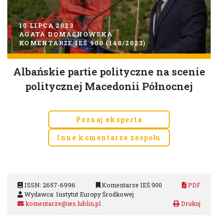
10 LIPCA 2023
AGATA DOMACHOWSKA
KOMENTARZE IEŚ 900 (148/2023)
Albańskie partie polityczne na scenie
politycznej Macedonii Północnej
Poznaj eksperta
Inne komentarze zespołu
ISSN: 2657-6996
Komentarze IEŚ 900
PDF
Wydawca: Instytut Europy Środkowej
komentarze@ies.lublin.pl