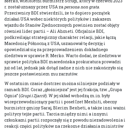
Merko, wieloletni burmistrz Strugi, który w czerwcu 2023
r. został uznany przez USA za
persona non grata
.
Przeciwnicy BDI stwierdzili, że to dopiero początek
działań USA wobec niektórych polityków i zakazem
wjazdu do Stanów Zjednoczonych powinien zostać objęty
również lider partii – Ali Ahmeti. Oficjalnie BDI,
podkreślając strategiczny charakter relacji, jakie łączą
Macedonię Północną z USA, uszanował tę decyzję i
opowiedział się za przeprowadzeniem dokładnego
śledztwa w sprawie R. Merko. Warto dodać, że śledztwa w
sprawie polityka BDI macedońska prokuratura prowadzi
już od lat, jednak jak dotąd żadne z nich nie zakończyło się
jeszcze postawieniem mu zarzutów.
W ostatnim czasie dostrzec można silniejsze podziały w
ramach BDI. Coraz „głośniejsza” jest jej frakcja, tzw. „Grupa
Ognia” (
Grupi i Zjarrit
). W jej skład wchodzą m.in. były
wiceprzewodniczący partii i poseł Izet Mexhiti, obecny
burmistrz gminy Saraj, Blerim Bexheti, a także inni ważni
politycy tejże partii. Tarcia między nimi a innymi
członkami partii rozpoczęły się z powodu niezadowolenia i
reakcji części polityków na rzekome działania ministrów