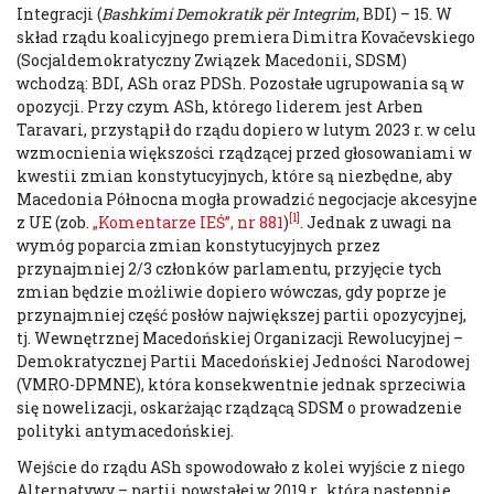
Integracji (
Bashkimi Demokratik për Integrim
, BDI) – 15. W
skład rządu koalicyjnego premiera Dimitra Kovačevskiego
(Socjaldemokratyczny Związek Macedonii, SDSM)
wchodzą: BDI, ASh oraz PDSh. Pozostałe ugrupowania są w
opozycji. Przy czym ASh, którego liderem jest Arben
Taravari, przystąpił do rządu dopiero w lutym 2023 r. w celu
wzmocnienia większości rządzącej przed głosowaniami w
kwestii zmian konstytucyjnych, które są niezbędne, aby
Macedonia Północna mogła prowadzić negocjacje akcesyjne
[1]
z UE (zob.
„Komentarze IEŚ”, nr 881
)
. Jednak z uwagi na
wymóg poparcia zmian konstytucyjnych przez
przynajmniej 2/3 członków parlamentu, przyjęcie tych
zmian będzie możliwie dopiero wówczas, gdy poprze je
przynajmniej część posłów największej partii opozycyjnej,
tj. Wewnętrznej Macedońskiej Organizacji Rewolucyjnej –
Demokratycznej Partii Macedońskiej Jedności Narodowej
(VMRO-DPMNE), która konsekwentnie jednak sprzeciwia
się nowelizacji, oskarżając rządzącą SDSM o prowadzenie
polityki antymacedońskiej.
Wejście do rządu ASh spowodowało z kolei wyjście z niego
Alternatywy – partii powstałej w 2019 r., która następnie