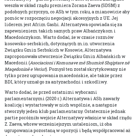
weszła w skład rządu premiera Zorana Zaeva (SDSM) z
podobnych przyczyn, co ASh w tym roku, a mianowicie aby
pomóc w rozpoczęciu negocjacji akcesyjnych z UE. Jej
liderem jest Afrim Gashi. Alternatywa opowiada się za
zapewnieniem takich samych praw Albańczykom i
Macedończykom. Warto dodać, że w czasie rozmów
kosowsko-serbskich, dotyczących m.in. utworzenia
Związku Gmin Serbskich w Kosowie, Alternatywa
zaproponowała utworzenie Związku Gmin Albańskich w
Macedonii (
Asociacioni i Komunave më Shumicë Shqiptare në
Maqedoninë e Veriut
). Pomysł ten został skrytykowany nie
tylko przez ugrupowania macedońskie, ale także przez
BDI, który uznał go za antyzachodni i szkodliwy.
Warto dodać, że przed ostatnimi wyborami
parlamentarnymi (2020 r.) Alternatywa i ASh zawarły
koalicję i wystartowały w nich wspólnie, a następnie
stworzyły jeden klub parlamentarny. Ostatecznie jednak
partie poróżniło wejście Alternatywy właśnie w skład rządu
Z. Zaeva, wbrew wcześniejszym ustaleniom, iż oba
ugrupowania pozostaną w opozycji i będą współpracować aż