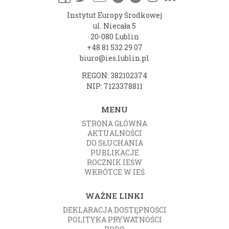
Instytut Europy Środkowej
ul. Niecała 5
20-080 Lublin
+48 81 532 29 07
biuro@ies.lublin.pl
REGON: 382102374
NIP: 7123378811
MENU
STRONA GŁÓWNA
AKTUALNOŚCI
DO SŁUCHANIA
PUBLIKACJE
ROCZNIK IEŚW
WKRÓTCE W IEŚ
WAŻNE LINKI
DEKLARACJA DOSTĘPNOŚCI
POLITYKA PRYWATNOŚCI