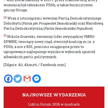
wcześniej był członkiem PDSh, a także burmistrzem
gminy Struga.
[2]
Wraz z istniejącymi wówczas Partią Demokratycznego
Dobrobytu (
Partia p
ë
r Prosperitet Demokratik
) oraz Narodową
Partią Demokratyczną (
Partia
Demokratike Popullore
).
[3]
Nikola Gruevski, ówczesny lider zwycięskiej VMRO-
DPMNE, tworzący nowy rząd, stworzył koalicję m.in. z
PDSh, a nie z BDI, pomimo osiągnięcia przez to
ugrupowanie najlepszego wyniku w wyborach spośród
albańskich partii politycznych.
[Zdjęcie: Ali Ahmeti / Facebook.com]
NAJNOWSZE WYDARZENIA
Lublin Forum 2026 w mediach