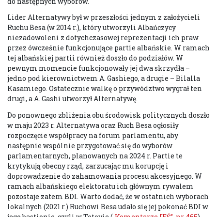
do następnych wyborów.
Lider Alternatywy był w przeszłości jednym z założycieli
Ruchu Besa (w 2014 r.), który utworzyli Albańczycy
niezadowoleni z dotychczasowej reprezentacji ich praw
przez ówcześnie funkcjonujące partie albańskie. W ramach
tej albańskiej partii również doszło do podziałów. W
pewnym momencie funkcjonowały jej dwa skrzydła –
jedno pod kierownictwem A. Gashiego, a drugie – Bilalla
Kasamiego. Ostatecznie walkę o przywództwo wygrał ten
drugi, a A. Gashi utworzył Alternatywę.
Do ponownego zbliżenia obu środowisk politycznych doszło
w maju 2023 r. Alternatywa oraz Ruch Besa ogłosiły
rozpoczęcie współpracy na forum parlamentu, aby
następnie wspólnie przygotować się do wyborów
parlamentarnych, planowanych na 2024 r. Partie te
krytykują obecny rząd, zarzucając mu korupcję i
doprowadzenie do zahamowania procesu akcesyjnego. W
ramach albańskiego elektoratu ich głównym rywalem
pozostaje zatem BDI. Warto dodać, że w ostatnich wyborach
lokalnych (2021 r.) Ruchowi Besa udało się jej pokonać BDI w
jego bastionie, czyli w Tetovie (
„Komentarze IEŚ”, nr 465
).