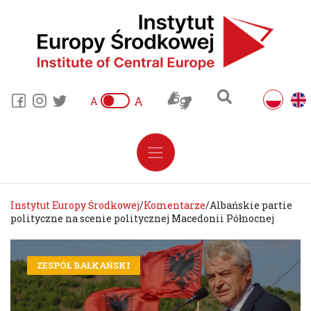
A
A
Instytut Europy Środkowej
/
Komentarze
/
Albańskie partie
polityczne na scenie politycznej Macedonii Północnej
ZESPÓŁ BAŁKAŃSKI