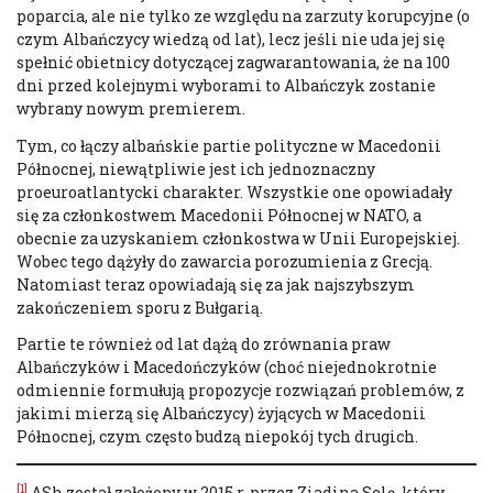
poparcia, ale nie tylko ze względu na zarzuty korupcyjne (o
czym Albańczycy wiedzą od lat), lecz jeśli nie uda jej się
spełnić obietnicy dotyczącej zagwarantowania, że na 100
dni przed kolejnymi wyborami to Albańczyk zostanie
wybrany nowym premierem.
Tym, co łączy albańskie partie polityczne w Macedonii
Północnej, niewątpliwie jest ich jednoznaczny
proeuroatlantycki charakter. Wszystkie one opowiadały
się za członkostwem Macedonii Północnej w NATO, a
obecnie za uzyskaniem członkostwa w Unii Europejskiej.
Wobec tego dążyły do zawarcia porozumienia z Grecją.
Natomiast teraz opowiadają się za jak najszybszym
zakończeniem sporu z Bułgarią.
Partie te również od lat dążą do zrównania praw
Albańczyków i Macedończyków (choć niejednokrotnie
odmiennie formułują propozycje rozwiązań problemów, z
jakimi mierzą się Albańczycy) żyjących w Macedonii
Północnej, czym często budzą niepokój tych drugich.
[1]
ASh został założony w 2015 r. przez Ziadina Selę, który