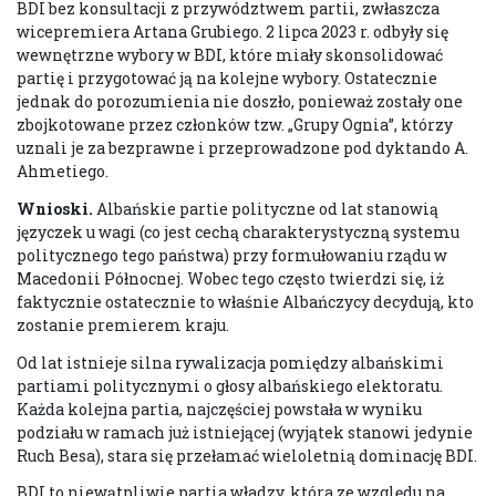
BDI bez konsultacji z przywództwem partii, zwłaszcza
wicepremiera Artana Grubiego. 2 lipca 2023 r. odbyły się
wewnętrzne wybory w BDI, które miały skonsolidować
partię i przygotować ją na kolejne wybory. Ostatecznie
jednak do porozumienia nie doszło, ponieważ zostały one
zbojkotowane przez członków tzw. „Grupy Ognia”, którzy
uznali je za bezprawne i przeprowadzone pod dyktando A.
Ahmetiego.
Wnioski.
Albańskie partie polityczne od lat stanowią
języczek u wagi (co jest cechą charakterystyczną systemu
politycznego tego państwa) przy formułowaniu rządu w
Macedonii Północnej. Wobec tego często twierdzi się, iż
faktycznie ostatecznie to właśnie Albańczycy decydują, kto
zostanie premierem kraju.
Od lat istnieje silna rywalizacja pomiędzy albańskimi
partiami politycznymi o głosy albańskiego elektoratu.
Każda kolejna partia, najczęściej powstała w wyniku
podziału w ramach już istniejącej (wyjątek stanowi jedynie
Ruch Besa), stara się przełamać wieloletnią dominację BDI.
BDI to niewątpliwie partia władzy, która ze względu na