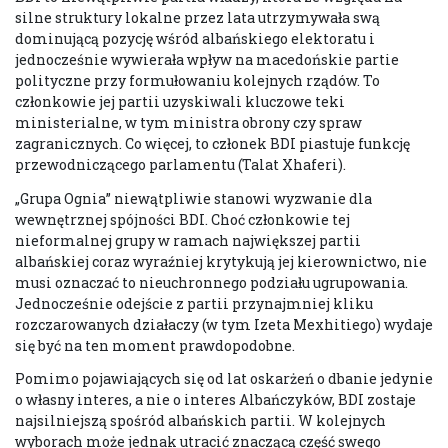
silne struktury lokalne przez lata utrzymywała swą
dominującą pozycję wśród albańskiego elektoratu i
jednocześnie wywierała wpływ na macedońskie partie
polityczne przy formułowaniu kolejnych rządów. To
członkowie jej partii uzyskiwali kluczowe teki
ministerialne, w tym ministra obrony czy spraw
zagranicznych. Co więcej, to członek BDI piastuje funkcję
przewodniczącego parlamentu (Talat Xhaferi).
„Grupa Ognia” niewątpliwie stanowi wyzwanie dla
wewnętrznej spójności BDI. Choć członkowie tej
nieformalnej grupy w ramach największej partii
albańskiej coraz wyraźniej krytykują jej kierownictwo, nie
musi oznaczać to nieuchronnego podziału ugrupowania.
Jednocześnie odejście z partii przynajmniej kliku
rozczarowanych działaczy (w tym Izeta Mexhitiego) wydaje
się być na ten moment prawdopodobne.
Pomimo pojawiających się od lat oskarżeń o dbanie jedynie
o własny interes, a nie o interes Albańczyków, BDI zostaje
najsilniejszą spośród albańskich partii. W kolejnych
wyborach może jednak utracić znaczącą część swego