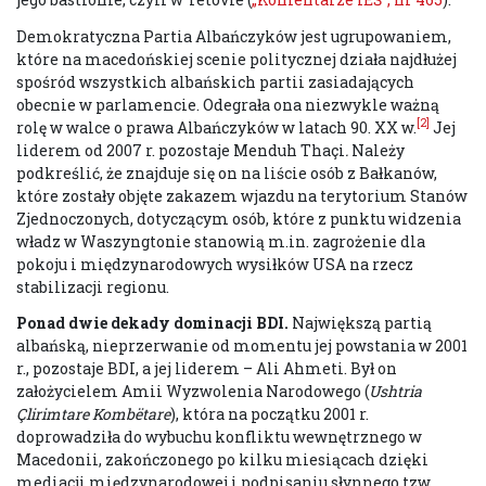
Demokratyczna Partia Albańczyków jest ugrupowaniem,
które na macedońskiej scenie politycznej działa najdłużej
spośród wszystkich albańskich partii zasiadających
obecnie w parlamencie. Odegrała ona niezwykle ważną
[2]
rolę w walce o prawa Albańczyków w latach 90. XX w.
Jej
liderem od 2007 r. pozostaje Menduh Thaçi
.
Należy
podkreślić, że znajduje się on na liście osób z Bałkanów,
które zostały objęte zakazem wjazdu na terytorium Stanów
Zjednoczonych, dotyczącym osób, które z punktu widzenia
władz w Waszyngtonie stanowią m.in. zagrożenie dla
pokoju i międzynarodowych wysiłków USA na rzecz
stabilizacji regionu.
Ponad dwie dekady dominacji BDI.
Największą partią
albańską, nieprzerwanie od momentu jej powstania w 2001
r., pozostaje BDI, a jej liderem – Ali Ahmeti. Był on
założycielem Amii Wyzwolenia Narodowego (
Ushtria
Çlirimtare Kombëtare
), która na początku 2001 r.
doprowadziła do wybuchu konfliktu wewnętrznego w
Macedonii, zakończonego po kilku miesiącach dzięki
mediacji międzynarodowej i podpisaniu słynnego tzw.