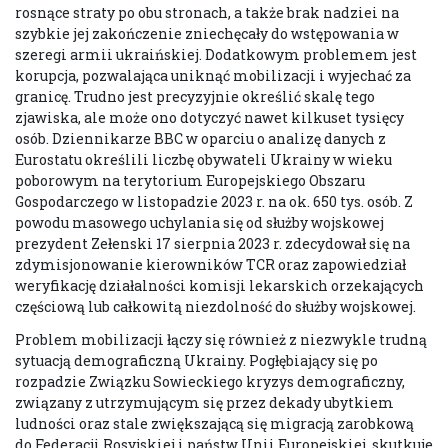
rosnące straty po obu stronach, a także brak nadziei na
szybkie jej zakończenie zniechęcały do wstępowania w
szeregi armii ukraińskiej. Dodatkowym problemem jest
korupcja, pozwalająca uniknąć mobilizacji i wyjechać za
granicę. Trudno jest precyzyjnie określić skalę tego
zjawiska, ale może ono dotyczyć nawet kilkuset tysięcy
osób. Dziennikarze BBC w oparciu o analizę danych z
Eurostatu określili liczbę obywateli Ukrainy w wieku
poborowym na terytorium Europejskiego Obszaru
Gospodarczego w listopadzie 2023 r. na ok. 650 tys. osób. Z
powodu masowego uchylania się od służby wojskowej
prezydent Zełenski 17 sierpnia 2023 r. zdecydował się na
zdymisjonowanie kierowników TCR oraz zapowiedział
weryfikację działalności komisji lekarskich orzekających
częściową lub całkowitą niezdolność do służby wojskowej.
Problem mobilizacji łączy się również z niezwykle trudną
sytuacją demograficzną Ukrainy. Pogłębiający się po
rozpadzie Związku Sowieckiego kryzys demograficzny,
związany z utrzymującym się przez dekady ubytkiem
ludności oraz stale zwiększającą się migracją zarobkową
do Federacji Rosyjskiej i państw Unii Europejskiej, skutkuje