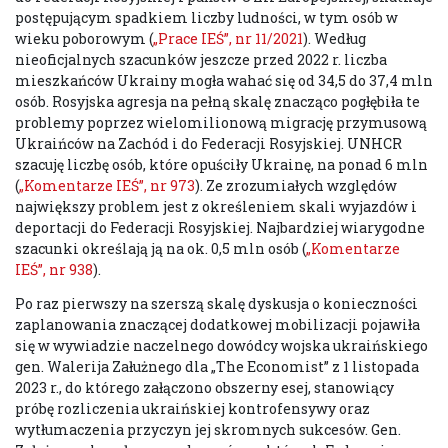
postępującym spadkiem liczby ludności, w tym osób w
wieku poborowym (
„Prace IEŚ”, nr 11/2021
). Według
nieoficjalnych szacunków jeszcze przed 2022 r. liczba
mieszkańców Ukrainy mogła wahać się od 34,5 do 37,4 mln
osób. Rosyjska agresja na pełną skalę znacząco pogłębiła te
problemy poprzez wielomilionową migrację przymusową
Ukraińców na Zachód i do Federacji Rosyjskiej. UNHCR
szacuję liczbę osób, które opuściły Ukrainę, na ponad 6 mln
(
„Komentarze IEŚ”, nr 973
). Ze zrozumiałych względów
największy problem jest z określeniem skali wyjazdów i
deportacji do Federacji Rosyjskiej. Najbardziej wiarygodne
szacunki określają ją na ok. 0,5 mln osób (
„Komentarze
IEŚ”, nr 938
).
Po raz pierwszy na szerszą skalę dyskusja o konieczności
zaplanowania znaczącej dodatkowej mobilizacji pojawiła
się w wywiadzie naczelnego dowódcy wojska ukraińskiego
gen. Walerija Załużnego dla „The Economist” z 1 listopada
2023 r., do którego załączono obszerny esej, stanowiący
próbę rozliczenia ukraińskiej kontrofensywy oraz
wytłumaczenia przyczyn jej skromnych sukcesów. Gen.