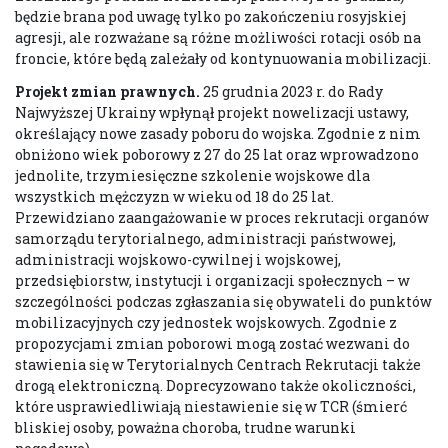
będzie brana pod uwagę tylko po zakończeniu rosyjskiej
agresji, ale rozważane są różne możliwości rotacji osób na
froncie, które będą zależały od kontynuowania mobilizacji.
Projekt zmian prawnych
.
25 grudnia 2023 r. do Rady
Najwyższej Ukrainy wpłynął projekt nowelizacji ustawy,
określający nowe zasady poboru do wojska. Zgodnie z nim
obniżono wiek poborowy z 27 do 25 lat oraz wprowadzono
jednolite, trzymiesięczne szkolenie wojskowe dla
wszystkich mężczyzn w wieku od 18 do 25 lat.
Przewidziano zaangażowanie w proces rekrutacji organów
samorządu terytorialnego, administracji państwowej,
administracji wojskowo-cywilnej i wojskowej,
przedsiębiorstw, instytucji i organizacji społecznych – w
szczególności podczas zgłaszania się obywateli do punktów
mobilizacyjnych czy jednostek wojskowych. Zgodnie z
propozycjami zmian poborowi mogą zostać wezwani do
stawienia się w Terytorialnych Centrach Rekrutacji także
drogą elektroniczną. Doprecyzowano także okoliczności,
które usprawiedliwiają niestawienie się w TCR (śmierć
bliskiej osoby, poważna choroba, trudne warunki