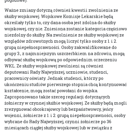
pogodowe).
Ważne zmiany dotyczą również kwestii zwolnienia ze
służby wojskowej. Wojskowe Komisje Lekarskie będą
określały tylko to, czy dana osoba jest zdolna do służby
wojskowej, czy nie. Zniesiona zostanie kategoria częściowo
niezdolny do służby. Na zwolnienie ze służby wojskowej ze
względów zdrowotnych mogą liczyć tylko osoby z 1. i 2.
grupą niepełnosprawności. Osoby zakwalifikowane do
grupy 3., z najmniejszym uszczerbkiem na zdrowiu, mogą
odbywać służbę wojskową po odpowiednim orzeczeniu
WKL. Ze służby wojskowej zwolnieni są również
deputowani Rady Najwyższej, uczniowie, studenci,
pracownicy oświaty. Jednak studenci, którzy po
ukończeniu studiów pierwszego stopnia chcą kontynuować
kształcenie, mogą zostać powołani do wojska.
Zaproponowano także szereg regulacji dotyczących
żołnierzy w czynnej służbie wojskowej. Ze służby będą mogli
zrezygnować obcokrajowcy lub bezpaństwowcy, jeńcy
wojenni, żołnierze z 1. i 2. grupą niepełnosprawności, osoby
wybrane do Rady Najwyższej, czynni żołnierze po 36
miesiącach ciągłej służby wojskowej lub w związku z