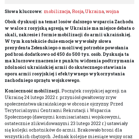
Słowa kluczowe:
mobilizacja
,
Rosja
,
Ukraina
,
wojna
Obok dyskusji na temat losów dalszego wsparcia Zachodu
w walce z rosyjską agresją w Ukrainie ma miejsce debata o
skali, zakresie i formie mobilizacji do armii ukraińskiej.
W tym kontekście duże emocje wywołały słowa
prezydenta Zełenskiego o możliwej potrzebie powołania
pod broń dodatkowo od 450 do 500 tys. osób. Dyskusja ta
ma kluczowe znaczenie z punktu widzenia podtrzymania
zdolności ukraińskiej armii do skutecznego stawiania
oporu armii rosyjskiej i efektywnego wykorzystania
zachodniego sprzętu wojskowego.
Konieczność mobilizacji
.
Początek rosyjskiej agresji na
Ukrainę 24 lutego 2022 r. przyniósł gwałtowny zryw
społeczeństwa ukraińskiego w obronie ojczyzny. Przed
Terytorialnymi Centrami Rekrutacji i Wsparcia
Społecznego (dawnymi komisariatami wojskowymi,
ostatecznie zlikwidowanymi 23 lutego 2022 r.) ustawiały
się kolejki ochotników do armii. Brakowało broni dla
wszystkich chętnych. Jednak kolejne miesiące wojny oraz