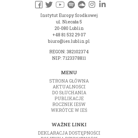
Instytut Europy Środkowej
ul. Niecała 5
20-080 Lublin
+48 81 532 29 07
biuro@ies.lublin.pl
REGON: 382102374
NIP: 7123378811
MENU
STRONA GŁÓWNA
AKTUALNOŚCI
DO SŁUCHANIA
PUBLIKACJE
ROCZNIK IEŚW
WKRÓTCE W IEŚ
WAŻNE LINKI
DEKLARACJA DOSTĘPNOŚCI