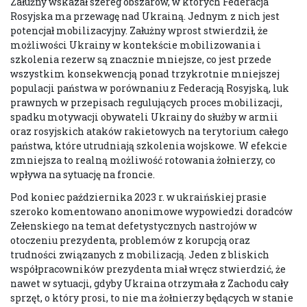
Załużny wskazał szereg obszarów, w których Federacja
Rosyjska ma przewagę nad Ukrainą. Jednym z nich jest
potencjał mobilizacyjny. Załużny wprost stwierdził, że
możliwości Ukrainy w kontekście mobilizowania i
szkolenia rezerw są znacznie mniejsze, co jest przede
wszystkim konsekwencją ponad trzykrotnie mniejszej
populacji państwa w porównaniu z Federacją Rosyjską, luk
prawnych w przepisach regulujących proces mobilizacji,
spadku motywacji obywateli Ukrainy do służby w armii
oraz rosyjskich ataków rakietowych na terytorium całego
państwa, które utrudniają szkolenia wojskowe. W efekcie
zmniejsza to realną możliwość rotowania żołnierzy, co
wpływa na sytuację na froncie.
Pod koniec października 2023 r. w ukraińskiej prasie
szeroko komentowano anonimowe wypowiedzi doradców
Zełenskiego na temat defetystycznych nastrojów w
otoczeniu prezydenta, problemów z korupcją oraz
trudności związanych z mobilizacją. Jeden z bliskich
współpracowników prezydenta miał wręcz stwierdzić, że
nawet w sytuacji, gdyby Ukraina otrzymała z Zachodu cały
sprzęt, o który prosi, to nie ma żołnierzy będących w stanie