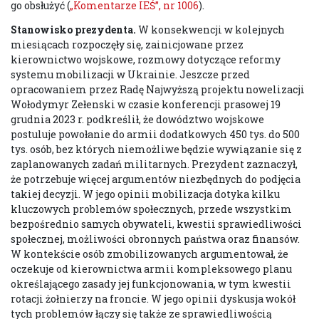
go obsłużyć (
„Komentarze IEŚ”, nr 1006
).
Stanowisko prezydenta.
W konsekwencji w kolejnych
miesiącach rozpoczęły się, zainicjowane przez
kierownictwo wojskowe, rozmowy dotyczące reformy
systemu mobilizacji w Ukrainie. Jeszcze przed
opracowaniem przez Radę Najwyższą projektu nowelizacji
Wołodymyr Zełenski w czasie konferencji prasowej 19
grudnia 2023 r. podkreślił, że dowództwo wojskowe
postuluje powołanie do armii dodatkowych 450 tys. do 500
tys. osób, bez których niemożliwe będzie wywiązanie się z
zaplanowanych zadań militarnych. Prezydent zaznaczył,
że potrzebuje więcej argumentów niezbędnych do podjęcia
takiej decyzji. W jego opinii mobilizacja dotyka kilku
kluczowych problemów społecznych, przede wszystkim
bezpośrednio samych obywateli, kwestii sprawiedliwości
społecznej, możliwości obronnych państwa oraz finansów.
W kontekście osób zmobilizowanych argumentował, że
oczekuje od kierownictwa armii kompleksowego planu
określającego zasady jej funkcjonowania, w tym kwestii
rotacji żołnierzy na froncie. W jego opinii dyskusja wokół
tych problemów łączy się także ze sprawiedliwością