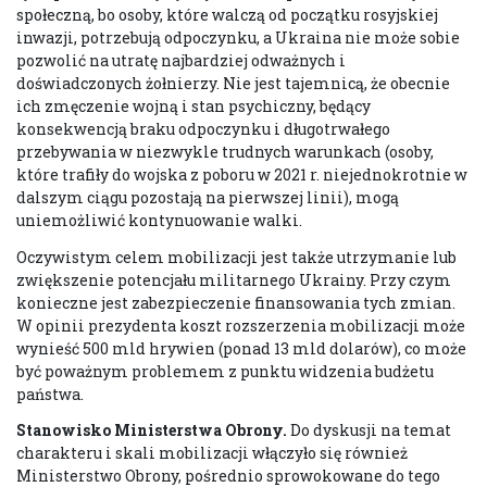
społeczną, bo osoby, które walczą od początku rosyjskiej
inwazji, potrzebują odpoczynku, a Ukraina nie może sobie
pozwolić na utratę najbardziej odważnych i
doświadczonych żołnierzy. Nie jest tajemnicą, że obecnie
ich zmęczenie wojną i stan psychiczny, będący
konsekwencją braku odpoczynku i długotrwałego
przebywania w niezwykle trudnych warunkach (osoby,
które trafiły do wojska z poboru w 2021 r. niejednokrotnie w
dalszym ciągu pozostają na pierwszej linii), mogą
uniemożliwić kontynuowanie walki.
Oczywistym celem mobilizacji jest także utrzymanie lub
zwiększenie potencjału militarnego Ukrainy. Przy czym
konieczne jest zabezpieczenie finansowania tych zmian.
W opinii prezydenta koszt rozszerzenia mobilizacji może
wynieść 500 mld hrywien (ponad 13 mld dolarów), co może
być poważnym problemem z punktu widzenia budżetu
państwa.
Stanowisko Ministerstwa Obrony
.
Do dyskusji na temat
charakteru i skali mobilizacji włączyło się również
Ministerstwo Obrony, pośrednio sprowokowane do tego