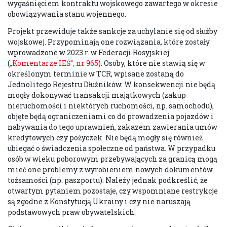
wygaśnięciem kontraktu wojskowego zawartego w okresie
obowiązywania stanu wojennego.
Projekt przewiduje także sankcje za uchylanie się od służby
wojskowej. Przypominają one rozwiązania, które zostały
wprowadzone w 2023 r. w Federacji Rosyjskiej
(
„Komentarze IEŚ”, nr 965
). Osoby, które nie stawią się w
określonym terminie w TCR, wpisane zostaną do
Jednolitego Rejestru Dłużników. W konsekwencji nie będą
mogły dokonywać transakcji majątkowych (zakup
nieruchomości i niektórych ruchomości, np. samochodu),
objęte będą ograniczeniami co do prowadzenia pojazdów i
nabywania do tego uprawnień, zakazem zawierania umów
kredytowych czy pożyczek. Nie będą mogły się również
ubiegać o świadczenia społeczne od państwa. W przypadku
osób w wieku poborowym przebywających za granicą mogą
mieć one problemy z wyrobieniem nowych dokumentów
tożsamości (np. paszportu). Należy jednak podkreślić, że
otwartym pytaniem pozostaje, czy wspomniane restrykcje
są zgodne z Konstytucją Ukrainy i czy nie naruszają
podstawowych praw obywatelskich.