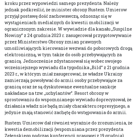
kroku przez wypowiedzi samego prezydenta. Należy
jednak podkreślić, że minister obrony Rustem Umierow
przyjął postawę dość zachowawczą, odnosząc się w
wystąpieniach medialnych do kwestii mobilizacji w
ograniczonym zakresie. W wywiadzie dla kanału „Suspilne
Nowiny” z 24 grudnia 2023 r. zasugerował przygotowywanie
przez Ministerstwo Obrony zmian prawnych
umożliwiających kierowanie wezwań do poborowych drogą
elektroniczną, w tym także do osób przebywających za
granicą. Jednocześnie zdystansował się wobec swojego
wcześniejszego wywiadu dla tygodnika „Bild” z 21 grudnia
2023 r., w którym miał zasugerować, że władze Ukrainy
zamierzają powoływać do armii osoby przebywające za
granicą oraz że są dyskutowane ewentualne sankcje
nakładane na tzw. „uchylantów”. Resort obrony w
sprostowaniu do wspomnianego wywiadu doprecyzował, że
działania władz nie będą miały charakteru represyjnego, a
jedynie mają stanowić zachętę do wstępowania do armii.
Rustem Umierow dał również wyraźnie do zrozumienia, że
kwestia demobilizacji (wspomniana przez prezydenta
Zełenskiego podczas konferencji prasowej z 19 grudnia)