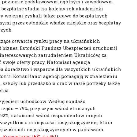
a poziomie podstawowym, ogólnym i zawodowym.
 bezpłatne studia na kolejny rok akademicki
 wojenni zyskali także prawo do bezpłatnych
ymi przez estońskie władze miejskie oraz bezpłatny
czych.
zące otwarcia rynku pracy na ukraińskich
 biznes. Estoński Fundusz Ubezpieczeń uruchomił
ainteresowanych zatrudnieniem Ukraińców, za
 swoje oferty pracy. Natomiast agencja
ła doradztwo i wsparcie dla wszystkich ukraińskich
stonii. Konsultanci agencji pomagają w znalezieniu
 szkoły lub przedszkola oraz w razie potrzeby także
nią.
zyjęciem uchodźców. Według sondażu
rządu – 79%, przy czym wśród etnicznych
 92%, natomiast wśród respondentów innych
szystkim o mniejszości rosyjskojęzycznej, która
iejszościach rosyjskojęzycznych w państwach
–
„Komentarze IEŚ”, nr 551
).