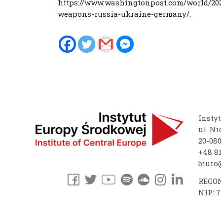
https://www.washingtonpost.com/world/202
weapons-russia-ukraine-germany/.
Insty
ul. Ni
20-08
+48 81
biuro@
REGON
NIP: 