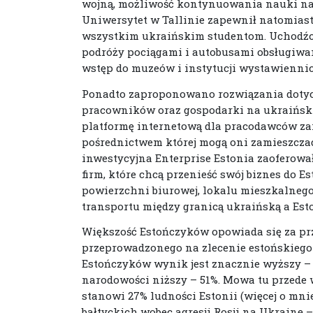
wojną, możliwość kontynuowania nauki n
Uniwersytet w Tallinie zapewnił natomiast
wszystkim ukraińskim studentom. Uchodźcy
podróży pociągami i autobusami obsługiwan
wstęp do muzeów i instytucji wystawienni
Ponadto zaproponowano rozwiązania dotyc
pracowników oraz gospodarki na ukraiński
platformę internetową dla pracodawców z
pośrednictwem której mogą oni zamieszczać
inwestycyjna Enterprise Estonia zaoferowa
firm, które chcą przenieść swój biznes do E
powierzchni biurowej, lokalu mieszkalnego,
transportu między granicą ukraińską a Esto
Większość Estończyków opowiada się za pr
przeprowadzonego na zlecenie estońskiego 
Estończyków wynik jest znacznie wyższy –
narodowości niższy – 51%. Mowa tu przede w
stanowi 27% ludności Estonii (więcej o mn
bałtyckich wobec agresji Rosji na Ukrainę 