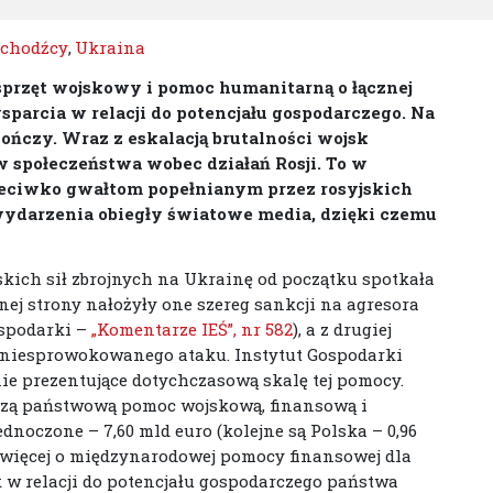
chodźcy
,
Ukraina
 sprzęt wojskowy i pomoc humanitarną o łącznej
wsparcia w relacji do potencjału gospodarczego. Na
kończy. Wraz z eskalacją brutalności wojsk
iw społeczeństwa wobec działań Rosji. To w
przeciwko gwałtom popełnianym przez rosyjskich
 wydarzenia obiegły światowe media, dzięki czemu
skich sił zbrojnych na Ukrainę od początku spotkała
nej strony nałożyły one szereg sankcji na agresora
ospodarki –
„Komentarze IEŚ”, nr 582
), a z drugiej
 niesprowokowanego ataku. Instytut Gospodarki
ie prezentujące dotychczasową skalę tej pomocy.
kszą państwową pomoc wojskową, finansową i
noczone – 7,60 mld euro (kolejne są Polska – 0,96
; więcej o międzynarodowej pomocy finansowej dla
k w relacji do potencjału gospodarczego państwa