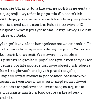
sparcie Ukrainy to także ważne polityczne gesty –
ej agresji i wyrażenia poparcia dla szerokich
24 lutego, przez zaproszenie 8 kwietnia prezydenta
enia przed parlamentem Estonii, po wizytę 13
 Kijowie wraz z prezydentami Łotwy, Litwy i Polski
ndrzejem Dudą.
ylko politycy, ale także społeczeństwo estońskie. Po
cy Estończyków zgromadziło się na placu Wolności
iwko rosyjskiej agresji. Wymownym symbolem
biet przeciwko gwałtom popełnianym przez rosyjskich
dia i portale społecznościowe obiegły ich zdjęcia
kami na głowach, stojących przed rosyjską
asumpt do organizowania podobnych protestów w
rzeganym i cenionym na arenie międzynarodowej
e działanie społeczności technologicznej, która
 wysyłanie maili na losowe rosyjskie adresy z
krainie.