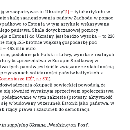
ają w zaopatrywaniu Ukrainy”
[1]
­– tytuł artykułu w
aje skalę zaangażowania państw Zachodu w pomoc
zypadkowo to Estonia w tym artykule wskazywana
małego państwa. Skala dotychczasowej pomocy
ła z Estonii do Ukrainy, jest bardzo wysoka – to 220
re mają 125-krotnie większą gospodarkę pod
l – 492 mln euro.
ie, podobnie jak Polski i Litwy, wynika z realnych
ktury bezpieczeństwa w Europie Środkowej w
two tych państw jest ściśle związane ze stabilnością
o przyczynach solidarności państw bałtyckich z
Komentarze IEŚ”, nr 531
).
 doświadczenia okupacji sowieckiej powodują, że
ża się również wyraźnym sprzeciwem społeczeństwa
ia podejmowane w tym zakresie (protesty, aktywność
ą się w budowany wizerunek Estonii jako państwa, w
jak rządy prawa i szacunek do demokracji.
g in supplying Ukraine
, „Washington Post”,