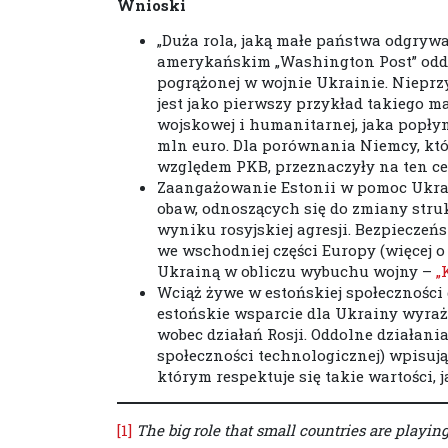
Wnioski
„Duża rola, jaką małe państwa odgryw
amerykańskim „Washington Post” odd
pogrążonej w wojnie Ukrainie. Niepr
jest jako pierwszy przykład takiego 
wojskowej i humanitarnej, jaka popłynę
mln euro. Dla porównania Niemcy, któ
względem PKB, przeznaczyły na ten ce
Zaangażowanie Estonii w pomoc Ukrain
obaw, odnoszących się do zmiany stru
wyniku rosyjskiej agresji. Bezpieczeńs
we wschodniej części Europy (więcej 
Ukrainą w obliczu wybuchu wojny –
„
Wciąż żywe w estońskiej społeczności
estońskie wsparcie dla Ukrainy wyra
wobec działań Rosji. Oddolne działan
społeczności technologicznej) wpisuj
którym respektuje się takie wartości, 
[1]
The big role that small countries are playin