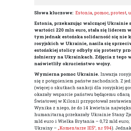
Słowa kluczowe:
Estonia
,
pomoc
,
protest
,
u
Estonia, przekazując walczącej Ukrainie
wartości 220 mln euro, stała się liderem 
tym jednak estońska solidarność się nie 
rosyjskich w Ukrainie, nasila się sprzec
estońskiej stolicy odbyły się protesty 
żołnierzy na Ukrainkach. Zdjęcia z tego
naświetliły okrucieństwo wojny.
Wymierna pomoc Ukrainie.
Inwazja rosyj
się z potępieniem państw zachodnich. Z jed
(więcej o skutkach sankcji dla rosyjskiej g
okazały wsparcie państwu będącemu ofiarą
Światowej w Kilonii przygotował zestawien
Wynika z niego, że do 14 kwietnia najwię
humanitarną przekazały Ukrainie Stany Zjed
mld euro i Wielka Brytania – 0,72 mld euro
Ukrainy –
„Komentarze IEŚ”, nr 594
). Jedna