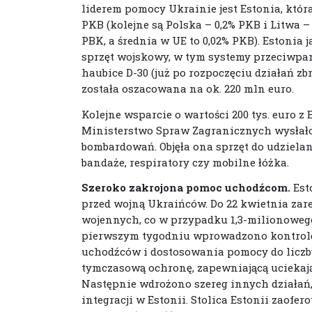
liderem pomocy Ukrainie jest Estonia, któr
PKB (kolejne są Polska – 0,2% PKB i Litwa –
PBK, a średnia w UE to 0,02% PKB). Estonia
sprzęt wojskowy, w tym systemy przeciwpan
haubice D-30 (już po rozpoczęciu działań z
została oszacowana na ok. 220 mln euro.
Kolejne wsparcie o wartości 200 tys. euro z 
Ministerstwo Spraw Zagranicznych wysłał
bombardowań. Objęła ona sprzęt do udzielani
bandaże, respiratory czy mobilne łóżka.
Szeroko zakrojona pomoc uchodźcom.
Est
przed wojną Ukraińców. Do 22 kwietnia zar
wojennych, co w przypadku 1,3-milionowego
pierwszym tygodniu wprowadzono kontrolę n
uchodźców i dostosowania pomocy do liczby
tymczasową ochronę, zapewniającą uciekaj
Następnie wdrożono szereg innych działań
integracji w Estonii. Stolica Estonii zaofer