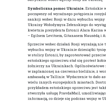
Symboliczna pomoc Ukrainie.
Estońskie w
począwszy od wyraźnego potępienia rosyjski
sankcji wobec Rosji w dniu wybuchu wojny 
Ukrainy Wołodymyra Zełenskiego do wystąpi
kwietnia prezydenta Estonii Alara Karisa w
– Egilsem Levitsem, Gitanasem Nausėdą i A
Sprzeciw wobec działań Rosji wyrażają nie t
wybuchu wojny w Ukrainie dziesiątki tysię
w stolicy Estonii, by zaprotestować przec
estońskiego sprzeciwu stał się protest ko
żołnierzy na Ukrainkach. Ogólnoświatowe me
w zaplamionej na czerwono bieliźnie, z wor
ambasadą w Tallinie. Wydarzenie to dało 
wielu innych europejskich miastach. Dost
przykładem estońskiego sprzeciwu jest takż
stworzyła usługę PravdaMail, umożliwiającą
informacją, co dzieje się podczas wojny w U