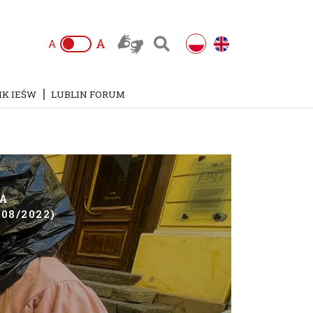
A
A
IK IEŚW
LUBLIN FORUM
KA
08/2022)