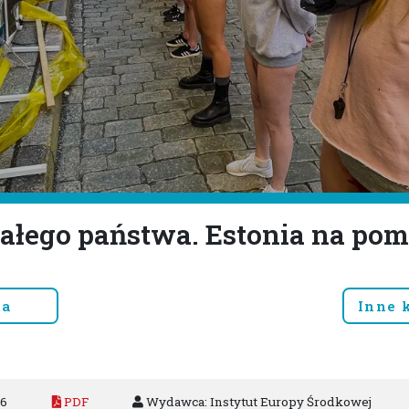
małego państwa. Estonia na pom
ta
Inne 
96
PDF
Wydawca: Instytut Europy Środkowej