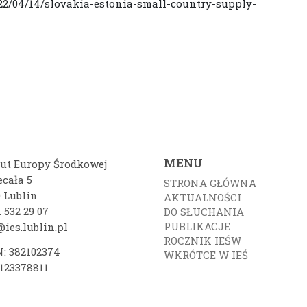
2/04/14/slovakia-estonia-small-country-supply-
MENU
tut Europy Środkowej
ecała 5
STRONA GŁÓWNA
0 Lublin
AKTUALNOŚCI
 532 29 07
DO SŁUCHANIA
PUBLIKACJE
ies.lublin.pl
ROCZNIK IEŚW
: 382102374
WKRÓTCE W IEŚ
7123378811