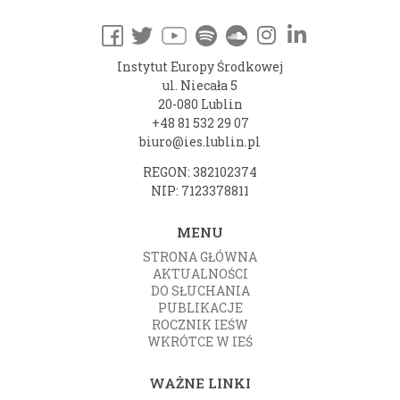
Instytut Europy Środkowej
ul. Niecała 5
20-080 Lublin
+48 81 532 29 07
biuro@ies.lublin.pl
REGON: 382102374
NIP: 7123378811
MENU
STRONA GŁÓWNA
AKTUALNOŚCI
DO SŁUCHANIA
PUBLIKACJE
ROCZNIK IEŚW
WKRÓTCE W IEŚ
WAŻNE LINKI