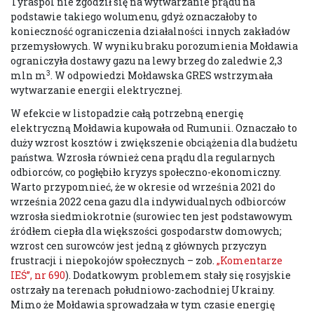
Tyraspol nie zgodził się na wytwarzanie prądu na
podstawie takiego wolumenu, gdyż oznaczałoby to
konieczność ograniczenia działalności innych zakładów
przemysłowych. W wyniku braku porozumienia Mołdawia
ograniczyła dostawy gazu na lewy brzeg do zaledwie 2,3
3
mln m
. W odpowiedzi Mołdawska GRES wstrzymała
wytwarzanie energii elektrycznej.
W efekcie w listopadzie całą potrzebną energię
elektryczną Mołdawia kupowała od Rumunii. Oznaczało to
duży wzrost kosztów i zwiększenie obciążenia dla budżetu
państwa. Wzrosła również cena prądu dla regularnych
odbiorców, co pogłębiło kryzys społeczno-ekonomiczny.
Warto przypomnieć, że w okresie od września 2021 do
września 2022 cena gazu dla indywidualnych odbiorców
wzrosła siedmiokrotnie (surowiec ten jest podstawowym
źródłem ciepła dla większości gospodarstw domowych;
wzrost cen surowców jest jedną z głównych przyczyn
frustracji i niepokojów społecznych – zob.
„Komentarze
IEŚ”, nr 690
). Dodatkowym problemem stały się rosyjskie
ostrzały na terenach południowo-zachodniej Ukrainy.
Mimo że Mołdawia sprowadzała w tym czasie energię