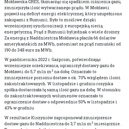
Mołdawska GRES, tłumacząc się spadkiem ciśnienia gazu,
zmniejszyła ilość wytwarzanego prądu. W Mołdawii
pojawił się deficyt energii elektrycznej, który uzupełniono
zakupami z Rumunii. Było to możliwe dzięki
wcześniejszej synchronizacji z europejską siecią
energetyczną. Prąd z Rumunii był jednak o wiele droższy.
Za energię z Naddniestrza Mołdawia płaciła 66 dolarów
amerykańskich za MWh, natomiast za prąd rumuński od
190 do 348 euro za MWh.
W październiku 2022 r. Gazprom, potwierdzając
wcześniejsze oczekiwania, ograniczył dostawy gazu do
3
Mołdawii do 5,7 mln m
na dobę. Oznaczało to
zmniejszenie poziomu dostaw o ok. 70% względem ilości
zakontraktowanych. W listopadzie i grudniu rosyjska
spółka dostarczała tę samą ilość gazu na dobę. W stosunku
do zakontraktowanych wolumenów oznaczało to
ograniczenie dostaw o odpowiednio 50% w listopadzie i
43% w grudniu.
W rezultacie Kiszyniów zaproponował zmniejszenie
3
dostaw gazu do Naddniestrza do 3,7 mln m
miesięcznie.