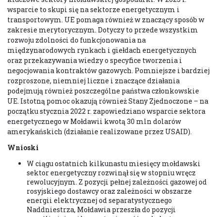
wsparcie to skupi się na sektorze energetycznym i
transportowym. UE pomaga również w znaczący sposób w
zakresie merytorycznym. Dotyczy to przede wszystkim
rozwoju zdolności do funkcjonowania na
międzynarodowych rynkach i giełdach energetycznych
oraz przekazywania wiedzy o specyfice tworzenia i
negocjowania kontraktów gazowych. Pomniejsze i bardziej
rozproszone, niemniej liczne i znaczące działania
podejmują również poszczególne państwa członkowskie
UE. Istotną pomoc okazują również Stany Zjednoczone – na
początku stycznia 2022 r. zapowiedziano wsparcie sektora
energetycznego w Mołdawii kwotą 30 mln dolarów
amerykańskich (działanie realizowane przez USAID).
Wnioski
W ciągu ostatnich kilkunastu miesięcy mołdawski
sektor energetyczny rozwinął się w stopniu wręcz
rewolucyjnym. Z pozycji pełnej zależności gazowej od
rosyjskiego dostawcy oraz zależności w obszarze
energii elektrycznej od separatystycznego
Naddniestrza, Mołdawia przeszła do pozycji