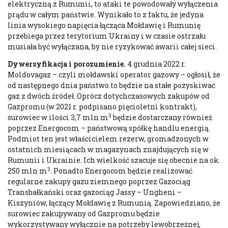
elektryczną z Rumunii, to ataki te powodowały wyłączenia
prądu w całym państwie. Wynikało to z faktu, że jedyna
linia wysokiego napięcia łącząca Mołdawię i Rumunię
przebiega przez terytorium Ukrainy i w czasie ostrzału
musiała być wyłączana, by nie ryzykować awarii całej sieci.
Dywersyfikacja i porozumienie.
4 grudnia 2022 r.
Moldovagaz – czyli mołdawski operator gazowy – ogłosił, że
od następnego dnia państwo to będzie na stałe pozyskiwać
gaz z dwóch źródeł. Oprócz dotychczasowych zakupów od
Gazpromu (w 2021 r. podpisano pięcioletni kontrakt),
3
surowiec w ilości 3,7 mln m
będzie dostarczany również
poprzez Energocom – państwową spółkę handlu energią.
Podmiot ten jest właścicielem rezerw, gromadzonych w
ostatnich miesiącach w magazynach znajdujących się w
Rumunii i Ukrainie. Ich wielkość szacuje się obecnie na ok.
3
250 mln m
. Ponadto Energocom będzie realizować
regularne zakupy gazu ziemnego poprzez Gazociąg
Transbałkański oraz gazociąg Jassy – Ungheni –
Kiszyniów, łączący Mołdawię z Rumunią. Zapowiedziano, że
surowiec zakupywany od Gazpromu będzie
wykorzystywany wyłącznie na potrzeby lewobrzeżnej,