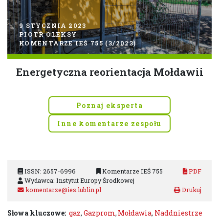
9 STYCZNIA 2023
PIOTR OLEKSY
KOMENTARZE IEŚ 755 (3/2023)
Energetyczna reorientacja Mołdawii
Poznaj eksperta
Inne komentarze zespołu
ISSN: 2657-6996
Komentarze IEŚ 755
PDF
Wydawca: Instytut Europy Środkowej
komentarze@ies.lublin.pl
Słowa kluczowe:
gaz
,
Gazprom
,
Mołdawia
,
Naddniestrze