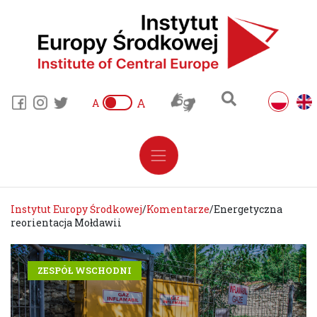
A
A
Instytut Europy Środkowej
/
Komentarze
/
Energetyczna
reorientacja Mołdawii
ZESPÓŁ WSCHODNI