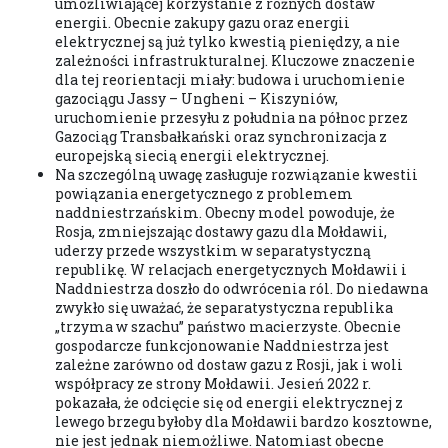
umożliwiającej korzystanie z różnych dostaw
energii. Obecnie zakupy gazu oraz energii
elektrycznej są już tylko kwestią pieniędzy, a nie
zależności infrastrukturalnej. Kluczowe znaczenie
dla tej reorientacji miały: budowa i uruchomienie
gazociągu Jassy – Ungheni – Kiszyniów,
uruchomienie przesyłu z południa na północ przez
Gazociąg Transbałkański oraz synchronizacja z
europejską siecią energii elektrycznej.
Na szczególną uwagę zasługuje rozwiązanie kwestii
powiązania energetycznego z problemem
naddniestrzańskim. Obecny model powoduje, że
Rosja, zmniejszając dostawy gazu dla Mołdawii,
uderzy przede wszystkim w separatystyczną
republikę. W relacjach energetycznych Mołdawii i
Naddniestrza doszło do odwrócenia ról. Do niedawna
zwykło się uważać, że separatystyczna republika
„trzyma w szachu” państwo macierzyste. Obecnie
gospodarcze funkcjonowanie Naddniestrza jest
zależne zarówno od dostaw gazu z Rosji, jak i woli
współpracy ze strony Mołdawii. Jesień 2022 r.
pokazała, że odcięcie się od energii elektrycznej z
lewego brzegu byłoby dla Mołdawii bardzo kosztowne,
nie jest jednak niemożliwe. Natomiast obecne