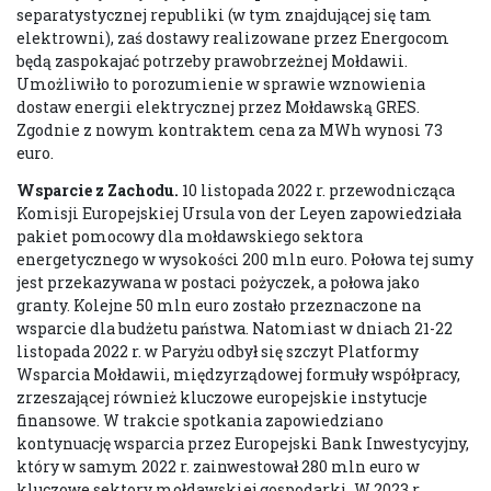
separatystycznej republiki (w tym znajdującej się tam
elektrowni), zaś dostawy realizowane przez Energocom
będą zaspokajać potrzeby prawobrzeżnej Mołdawii.
Umożliwiło to porozumienie w sprawie wznowienia
dostaw energii elektrycznej przez Mołdawską GRES.
Zgodnie z nowym kontraktem cena za MWh wynosi 73
euro.
Wsparcie z Zachodu.
10 listopada 2022 r. przewodnicząca
Komisji Europejskiej Ursula von der Leyen zapowiedziała
pakiet pomocowy dla mołdawskiego sektora
energetycznego w wysokości 200 mln euro. Połowa tej sumy
jest przekazywana w postaci pożyczek, a połowa jako
granty. Kolejne 50 mln euro zostało przeznaczone na
wsparcie dla budżetu państwa. Natomiast w dniach 21-22
listopada 2022 r. w Paryżu odbył się szczyt Platformy
Wsparcia Mołdawii, międzyrządowej formuły współpracy,
zrzeszającej również kluczowe europejskie instytucje
finansowe. W trakcie spotkania zapowiedziano
kontynuację wsparcia przez Europejski Bank Inwestycyjny,
który w samym 2022 r. zainwestował 280 mln euro w
kluczowe sektory mołdawskiej gospodarki. W 2023 r.