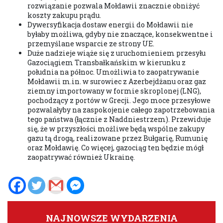
rozwiązanie pozwala Mołdawii znacznie obniżyć
koszty zakupu prądu.
Dywersyfikacja dostaw energii do Mołdawii nie
byłaby możliwa, gdyby nie znaczące, konsekwentne i
przemyślane wsparcie ze strony UE.
Duże nadzieje wiąże się z uruchomieniem przesyłu
Gazociągiem Transbałkańskim w kierunku z
południa na północ. Umożliwia to zaopatrywanie
Mołdawii m.in. w surowiec z Azerbejdżanu oraz gaz
ziemny importowany w formie skroplonej (LNG),
pochodzący z portów w Grecji. Jego moce przesyłowe
pozwalałyby na zaspokojenie całego zapotrzebowania
tego państwa (łącznie z Naddniestrzem). Przewiduje
się, że w przyszłości możliwe będą wspólne zakupy
gazu tą drogą, realizowane przez Bułgarię, Rumunię
oraz Mołdawię. Co więcej, gazociąg ten będzie mógł
zaopatrywać również Ukrainę.
NAJNOWSZE WYDARZENIA