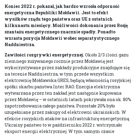
Koniec 2022 r. pokazał, jak bardzo wzrosła odporność
energetyczna Republiki Mołdawii. Jest to efekt
wysiłków rządu tego państwa oraz UE z ostatnich
kilkunastu miesięcy. Możliwości dokonania przez Rosję
szantażu energetycznego znacznie spadły. Ponadto
wzrasta pozycja Mołdawii wobec separatystycznego
Naddniestrza.
Zawiłości rozgrywki energetycznej.
Około 2/3 ilości gazu
ziemnego zużywanego rocznie przez Mołdawię jest
wykorzystywane przez zakłady produkcyjne znajdujące się
na terenie Naddniestrza, w tym przede wszystkim
elektrownię Mołdawska GRES, będącą własnością rosyjskiej
spółki skarbu państwa Inter RAO. Energia elektryczna
wytwarzana przez ten zakład jest następnie kupowana
przez Mołdawię – w ostatnich latach pokrywała ona ok. 80%
zapotrzebowania całego państwa. Pozostałe 20% było
uzupełniane przez zakupy od elektrowni ukraińskich. W
efekcie rosyjskich ataków na infrastrukturę energetyczną
Ukrainy państwo to w październiku 2022 r. wstrzymało
eksport energii elektrycznej. W tym samym czasie