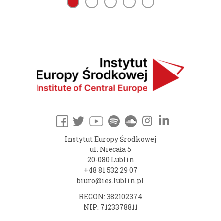
Instytut Europy Środkowej
ul. Niecała 5
20-080 Lublin
+48 81 532 29 07
biuro@ies.lublin.pl
REGON: 382102374
NIP: 7123378811