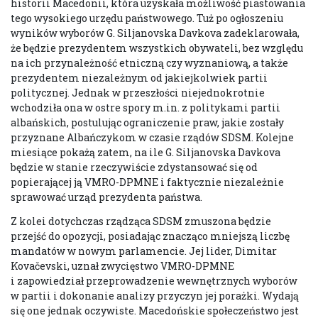
historii Macedonii, która uzyskała możliwość piastowania
tego wysokiego urzędu państwowego. Tuż po ogłoszeniu
wyników wyborów G. Siljanovska Davkova zadeklarowała,
że będzie prezydentem wszystkich obywateli, bez względu
na ich przynależność etniczną czy wyznaniową, a także
prezydentem niezależnym od jakiejkolwiek partii
politycznej. Jednak w przeszłości niejednokrotnie
wchodziła ona w ostre spory m.in. z politykami partii
albańskich, postulując ograniczenie praw, jakie zostały
przyznane Albańczykom w czasie rządów SDSM. Kolejne
miesiące pokażą zatem, na ile G. Siljanovska Davkova
będzie w stanie rzeczywiście zdystansować się od
popierającej ją VMRO-DPMNE i faktycznie niezależnie
sprawować urząd prezydenta państwa.
Z kolei dotychczas rządząca SDSM zmuszona będzie
przejść do opozycji, posiadając znacząco mniejszą liczbę
mandatów w nowym parlamencie. Jej lider, Dimitar
Kovačevski, uznał zwycięstwo VMRO-DPMNE
i zapowiedział przeprowadzenie wewnętrznych wyborów
w partii i dokonanie analizy przyczyn jej porażki. Wydają
się one jednak oczywiste. Macedońskie społeczeństwo jest