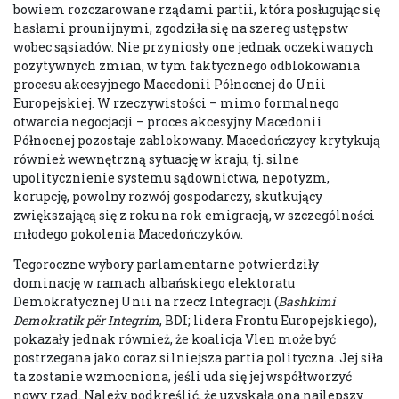
bowiem rozczarowane rządami partii, która posługując się
hasłami prounijnymi, zgodziła się na szereg ustępstw
wobec sąsiadów. Nie przyniosły one jednak oczekiwanych
pozytywnych zmian, w tym faktycznego odblokowania
procesu akcesyjnego Macedonii Północnej do Unii
Europejskiej. W rzeczywistości – mimo formalnego
otwarcia negocjacji – proces akcesyjny Macedonii
Północnej pozostaje zablokowany. Macedończycy krytykują
również wewnętrzną sytuację w kraju, tj. silne
upolitycznienie systemu sądownictwa, nepotyzm,
korupcję, powolny rozwój gospodarczy, skutkujący
zwiększającą się z roku na rok emigracją, w szczególności
młodego pokolenia Macedończyków.
Tegoroczne wybory parlamentarne potwierdziły
dominację w ramach albańskiego elektoratu
Demokratycznej Unii na rzecz Integracji (
Bashkimi
Demokratik për Integrim
, BDI; lidera Frontu Europejskiego),
pokazały jednak również, że koalicja Vlen może być
postrzegana jako coraz silniejsza partia polityczna. Jej siła
ta zostanie wzmocniona, jeśli uda się jej współtworzyć
nowy rząd. Należy podkreślić, że uzyskała ona najlepszy