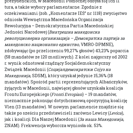
prezydenckich, w Macedonii Północnej odbyła się ich II
tura, a także wybory parlamentarne. Zgodnie z
oczekiwaniami (zob. „Komentarze IEŚ” nr 1118) zwycięstwo
odniosła Wewnętrzna Macedońska Organizacja
Rewolucyjna – Demokratyczna Partia Macedońskiej
Jedności Narodowej (
Внатрешна македонска
револуционерна организација – Демократска партија за
македонско национално единство
, VMRO-DPMNE),
zdobywając (po przeliczeniu 99,27% głosów) 43,23% poparcia
(58 mandatów ze 120 możliwych). Z kolei najgorszy od 2002
r. wynik odnotował rządzący Socjaldemokratyczny
Związek Macedonii (
Социјалдемократски Сојуз на
Македонија
, SDSM), który uzyskał jedynie 15,36% (18
mandatów). Spośród partii reprezentujących Albańczyków,
żyjących w Macedonii, najwięcej głosów uzyskała koalicja
Frontu Europejskiego (
Fronti Evropian
) – 19 mandatów,
nieznacznie pokonując dotychczasową opozycyjną koalicję
Vlen (13 mandatów). W nowym parlamencie znajdzie się
także po sześciu przedstawicieli zarówno Lewicy (
Levica
),
jak i koalicji Dla Naszej Macedonii (
За наша Македонија
,
ZNAM). Frekwencja wyborcza wyniosła ok. 53%.