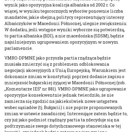
wynik jako opozycyjna koalicja albańska od 2002 r. Co
więcej, w wyniku tegorocznych wyborów ponownie liczba
mandatów, jakie obejmą politycy reprezentujący interesy
Albańczyków w Macedonii Północnej, ulegnie zwiększeniu.
W dodatku, jeśli wstępne wyniki wyborcze się potwierdzą,
to partia albańska (BDI), a nie macedońska (SDSM), będzie
najsilniejszym ugrupowaniem opozycyjnym w nowym
parlamencie.
VMRO-DPMNE jako przyszła partia rządząca będzie
musiała zmierzyć się z problemem odblokowania
negocjacji akcesyjnych z Unią Europejską. Warunkiem jest
dokonanie zmian w konstytucji poprzez dodanie zapisu o
mniejszość bułgarskiej żyjącej w Macedonii Północnej (zob.
„Komentarze IEŚ” nr 881). VMRO-DPMNE jako ugrupowanie
opozycyjne konsekwentnie jednak twierdziło, że nie
zamierza się zgodzić na jakiekolwiek nowe ustępstwa
wobec sąsiadów (tj. Bułgarii) i nie poprze proponowanych
zmian w ustawie zasadniczej. Interesujące zatem będzie to,
czy już jako podmiot rządzący partia ta zdecyduje się na
podtrzymanie swego dotychczasowego stanowiska w tej