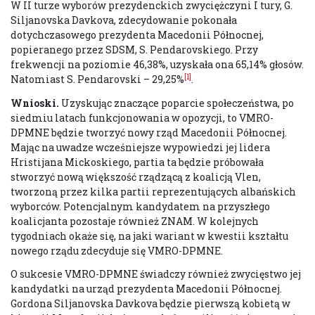
W II turze wyborów prezydenckich zwyciężczyni I tury, G.
Siljanovska Davkova, zdecydowanie pokonała
dotychczasowego prezydenta Macedonii Północnej,
popieranego przez SDSM, S. Pendarovskiego. Przy
frekwencji na poziomie 46,38%, uzyskała ona 65,14% głosów.
[1]
Natomiast S. Pendarovski – 29,25%
.
Wnioski.
Uzyskując znaczące poparcie społeczeństwa, po
siedmiu latach funkcjonowania w opozycji, to VMRO-
DPMNE będzie tworzyć nowy rząd Macedonii Północnej.
Mając na uwadze wcześniejsze wypowiedzi jej lidera
Hristijana Mickoskiego, partia ta będzie próbowała
stworzyć nową większość rządzącą z koalicją Vlen,
tworzoną przez kilka partii reprezentujących albańskich
wyborców. Potencjalnym kandydatem na przyszłego
koalicjanta pozostaje również ZNAM. W kolejnych
tygodniach okaże się, na jaki wariant w kwestii kształtu
nowego rządu zdecyduje się VMRO-DPMNE.
O sukcesie VMRO-DPMNE świadczy również zwycięstwo jej
kandydatki na urząd prezydenta Macedonii Północnej.
Gordona Siljanovska Davkova będzie pierwszą kobietą w