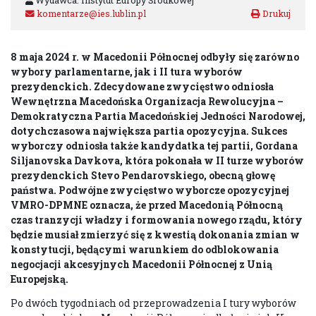
Wydawca: Instytut Europy Środkowej
komentarze@ies.lublin.pl
8 maja 2024 r. w Macedonii Północnej odbyły się zarówno
wybory parlamentarne, jak i II tura wyborów
prezydenckich. Zdecydowane zwycięstwo odniosła
Wewnętrzna Macedońska Organizacja Rewolucyjna –
Demokratyczna Partia Macedońskiej Jedności Narodowej,
dotychczasowa największa partia opozycyjna. Sukces
wyborczy odniosła także kandydatka tej partii, Gordana
Siljanovska Davkova, która pokonała w II turze wyborów
prezydenckich Stevo Pendarovskiego, obecną głowę
państwa. Podwójne zwycięstwo wyborcze opozycyjnej
VMRO-DPMNE oznacza, że przed Macedonią Północną
czas tranzycji władzy i formowania nowego rządu, który
będzie musiał zmierzyć się z kwestią dokonania zmian w
konstytucji, będącymi warunkiem do odblokowania
negocjacji akcesyjnych Macedonii Północnej z Unią
Europejską.
Po dwóch tygodniach od przeprowadzenia I tury wyborów