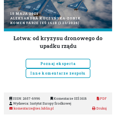
15 MAJA 2026
ALEKSANDRA KUCZYŃSKA-ZONIK
KOMENTARZE IEŚ 1618 (123/2026)
Łotwa: od kryzysu dronowego do
upadku rządu
Poznaj eksperta
Inne komentarze zespołu
ISSN: 2657-6996
Komentarze IEŚ 1618
PDF
Wydawca: Instytut Europy Środkowej
komentarze@ies.lublin.pl