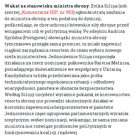
Wakat na stanowisku ministra obrony.
Evika Siliņa (zob.
szerzej
„Komentarze IEŚ”, nr 953
) ogłosiła utratę zaufania
do ministra obrony, a ten podał się do dymisji,
podkreślając, że chce uchronić łotewskie siły zbrojne przed
wciąganiem ich w polityczną walkę. Po odejściu Andrisa
Sprūdsa (Postępowi) obowiązki ministra obrony
tymczasowo przejęła sama premier, co miało zapewnić
ciągłość zarządzania resortem do czasu wyboru nowego
szefa ministerstwa. Jednocześnie Siliņa rozpoczęła
działania na rzecz nominacji pułkownika Raivisa Melnisa,
posiadającego doświadczenie we współpracy z Ukrainą.
Kandydatura ta była przedstawiana jako próba
technokratycznego uspokojenia sytuacji i odbudowy
wiarygodności państwa w obszarze bezpieczeństwa.
Według Siliņy incydent wyraźnie pokazał, że kierownictwo
resortu obrony nie prowadzi skutecznych działań w
kierunku zapewnienia bezpieczeństwa w państwie.
Jednocześnie część ugrupowań parlamentarnych wyraziła
sceptycyzm wobec nominacji, wskazując, że sama zmiana
ministra nie rozwiąże problemów politycznych w
funkcjonowaniu koalicji rządowej.