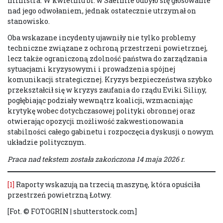
ministra. W kwietniu br. w Saeimie odbyło się głosowanie
nad jego odwołaniem, jednak ostatecznie utrzymał on
stanowisko.
Oba wskazane incydenty ujawniły nie tylko problemy
techniczne związane z ochroną przestrzeni powietrznej,
lecz także ograniczoną zdolność państwa do zarządzania
sytuacjami kryzysowymi i prowadzenia spójnej
komunikacji strategicznej. Kryzys bezpieczeństwa szybko
przekształcił się w kryzys zaufania do rządu Eviki Siliņy,
pogłębiając podziały wewnątrz koalicji, wzmacniając
krytykę wobec dotychczasowej polityki obronnej oraz
otwierając opozycji możliwość zakwestionowania
stabilności całego gabinetu i rozpoczęcia dyskusji o nowym
układzie politycznym.
Praca nad tekstem została zakończona 14 maja 2026 r.
[1]
Raporty wskazują na trzecią maszynę, która opuściła
przestrzeń powietrzną Łotwy.
[Fot. © FOTOGRIN | shutterstock.com]