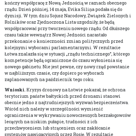
kończy współpracę z Nową Jednością w ramach obecnego
rządu. Dzień później, 14 maja, Evika Siliņa podała się do
dymisji. W tym dniu Sojusz Narodowy, Związek Zielonych i
Rolników oraz Zjednoczona Lista uzgodniły, że będą
współpracować przy tworzeniu nowego rządu. Od dłuższego
czasu także wewnątrz Nowej Jedności narastało
przekonanie o konieczności zmian politycznych przed
kolejnymi wyborami parlamentarnymi. W rezultacie
Łotwa znalazła się w sytuacji „rządu technicznego”, którego
kompetencje będą ograniczone do czasu wyłonienia się
nowego gabinetu. Nie jest pewne, czy nowy rząd powstanie
w najbliższym czasie, czy dopiero po wyborach
zaplanowanych na październik tego roku.
Wnioski.
Kryzys dronowy na Łotwie pokazał, że ochrona
terytorium państw bałtyckich przed dronami stanowi
obecnie jedno z najtrudniejszych wyzwań bezpieczeństwa.
Wśród nich należy w szczególności wymienić
ograniczenia w wykrywaniu nowoczesnych bezzałogowców
lecących na niskim pułapie, trudności z ich
przechwyceniem lub strąceniem oraz zakłócanie
systemów nawigacyjnych przez Rosję. W rezultacie