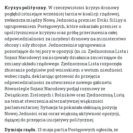
Kryzys polityczny.
W rzeczywistości kryzys dronowy
pogłębił istniejące wcześniej tarcia w koalicji rządowej,
zwłaszcza między Nową Jednością premier Eviki Siliņy a
ugrupowaniem Postępowych, które oskarżało premier o
upolitycznienie kryzysu oraz próbę przerzucenia całej
odpowiedzialności za incydent dronowy na ministerstwo
obrony i siły zbrojne. Jednocześnie ugrupowania
pozostające do tej pory w opozycji (m.in. Zjednoczona Lista i
Sojusz Narodowy) zainicjowały działania zmierzające do
zmiany układu rządowego. Zjednoczona Lista rozpoczęła
zbieranie podpisów pod wnioskiem o wotum nieufności
wobec rządu, deklarując gotowość do przejęcia
odpowiedzialności za utworzenie nowego gabinetu.
Równolegle Sojusz Narodowy podjął rozmowy ze
Związkiem Zielonych i Rolników oraz Zjednoczoną Listą
na temat stworzenia alternatywnej większości
parlamentarnej. Sytuacja ta pokazała słabnącą pozycję
Nowej Jedności oraz coraz większą aktywność opozycji,
dążącej do przejęcia inicjatywy politycznej.
Dymisja rządu.
13 maja partia Postępowych ogłosiła, że