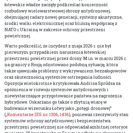
łotewskie władze zaczęły podkreślać konieczność
rozbudowy wielowarstwowej obrony antydronowej,
obejmującej radary nowej generacji, systemy akustyczne,
środki walki elektronicznej oraz bliższą współpracę z
NATO i Ukrainą w zakresie ochrony przestrzeni
powietrznej.
Warto podkreślić, że incydent z maja 2026 r. nie był
pierwszym przypadkiem naruszenia łotewskiej
przestrzeni powietrznej przez drony. M.in. w marcu 2026 r.
na granicy z Rosją odnotowano podobną sytuację, która
także ujawniała problemy z wykrywaniem bezzałogowców
oraz skutecznością systemów ostrzegania ludności.
Opozycja wielokrotnie krytykowała Andrisa Sprūdsa za
opóźnienia w rozwoju systemów antydronowych i
niewystarczające przygotowanie państwa na zagrożenia
hybrydowe. Oskarżano go także o zbytnią wiarę w
budowanie wizerunku Łotwy jako „potęgi dronowej”
(
„Komentarze IEŚ: nr 1306
,
1436
), ponieważ rzeczywisty stan
systemów ochrony antydronowej i bezpieczeństwa
przestrzeni powietrznej nie odpowiadał ambitnej retoryce