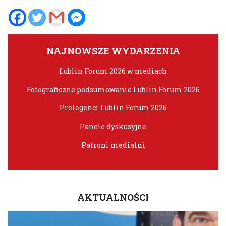
NAJNOWSZE WYDARZENIA
Lublin Forum 2026 w mediach
Fotograficzne podsumowanie Lublin Forum 2026
Prelegenci Lublin Forum 2026
Panele dyskusyjne
Patroni medialni
AKTUALNOŚCI