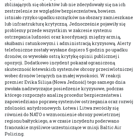
zbliżających się obiektów lub nie zdecydowały się na ich
zestrzelenie ze względów bezpieczeństwa, bowiem
istniało ryzyko upadku szczątków na obszary zamieszkane
lub infrastrukturę krytyczną. Jednocześnie pojawiły się
problemy przede wszystkim w zakresie systemu
ostrzegania ludności oraz koordynacji między armią,
służbami ratunkowymi i administracją kryzysową. Alerty
telefoniczne zostały wysłane dopiero 5 godzin po upadku
dronów, co wywołało ostrą krytykę opinii publicznej i
opozycji. Dodatkowo incydent pokazał ograniczoną
skuteczność łotewskich systemów obrony przeciwlotniczej
wobec dronów lecących na małej wysokości. W reakcji
premier Evika Siliņa (Nowa Jedność) tego samego dnia
zwołała nadzwyczajne posiedzenie kryzysowe, podczas
którego rozpoczęto analizę procedur bezpieczeństwa i
zapowiedziano poprawę systemów ostrzegania oraz rozwój
zdolności antydronowych. Łotwa i Litwa zwróciły się
również do NATO o wzmocnienie obrony powietrznej
regionu bałtyckiego, a w czasie incydentu poderwano
francuskie myśliwce uczestniczące w misji Baltic Air
Policing.