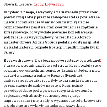
Słowa kluczowe:
drony
,
Łotwa
,
rząd
Incydent z 7 maja, związany z naruszeniem przestrzeni
powietrznej Łotwy przez bezzałogowe statki powietrzne,
ujawnił ograniczenia w antydronowym systemie
bezpieczeństwa państwa oraz koordynacji zarządzania
kryzysowego, co wywołało poważne konsekwencje
polityczne. Kryzys rządowy, w rezultacie którego
minister obrony Andris Sprūds podał się do dymisji, stał
się katalizatorem rozpadu koalicji i upadku rządu Eviki
Siliņy.
Kryzys dronowy.
Dwa bezzałogowe systemy powietrzne
[1]
7 maja br. wleciały nad Łotwę od strony Rosji i rozbiły się w
południowo-wschodnim regionie (Łatgalia). Jeden z nich
uderzył w magazyn paliw w Rzeżycy (Rēzekne),
uszkadzając zbiorniki ropy. Były to ukraińskie maszyny
przeznaczone do ataków na cele w Rosji, jednak
prawdopodobnie pod wpływem rosyjskich systemów
zagłuszających utraciły zdolność precyzyjnego
naprowadzania i nie trafiły w wyznaczone cele. Łotewskie
siły zbrojne nie wykryły na radarach wszystkich