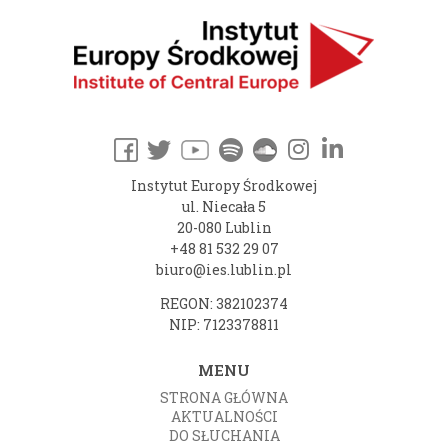
Instytut Europy Środkowej
ul. Niecała 5
20-080 Lublin
+48 81 532 29 07
biuro@ies.lublin.pl
REGON: 382102374
NIP: 7123378811
MENU
STRONA GŁÓWNA
AKTUALNOŚCI
DO SŁUCHANIA