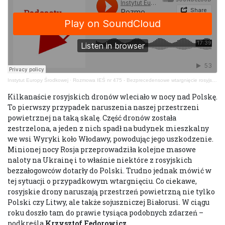
Instytut Europy Środkowej
·
Rozmowa IEŚ nr 475 - Bezprecedensowe wtargnięcie rosyjskich dronów nad Polskę – podobne problemy Białorusi
Kilkanaście rosyjskich dronów wleciało w nocy nad Polskę.
To pierwszy przypadek naruszenia naszej przestrzeni
powietrznej na taką skalę. Część dronów została
zestrzelona, a jeden z nich spadł na budynek mieszkalny
we wsi Wyryki koło Włodawy, powodując jego uszkodzenie.
Minionej nocy Rosja przeprowadziła kolejne masowe
naloty na Ukrainę i to właśnie niektóre z rosyjskich
bezzałogowców dotarły do Polski. Trudno jednak mówić w
tej sytuacji o przypadkowym wtargnięciu. Co ciekawe,
rosyjskie drony naruszają przestrzeń powietrzną nie tylko
Polski czy Litwy, ale także sojuszniczej Białorusi. W ciągu
roku doszło tam do prawie tysiąca podobnych zdarzeń –
podkreśla
Krzysztof Fedorowicz
.