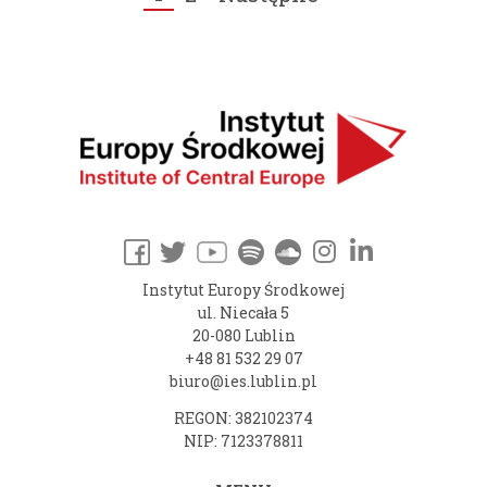
Instytut Europy Środkowej
ul. Niecała 5
20-080 Lublin
+48 81 532 29 07
biuro@ies.lublin.pl
REGON: 382102374
NIP: 7123378811