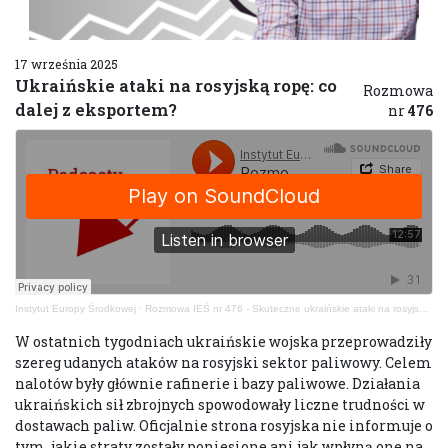
17 września 2025
Ukraińskie ataki na rosyjską ropę: co
Rozmowa
dalej z eksportem?
nr
476
Instytut Europy Środkowej
·
Rozmowa IEŚ nr 476 - Skuteczne ukraińskie ataki na rosyjski sektor paliwowy
W ostatnich tygodniach ukraińskie wojska przeprowadziły
szereg udanych ataków na rosyjski sektor paliwowy. Celem
nalotów były głównie rafinerie i bazy paliwowe. Działania
ukraińskich sił zbrojnych spowodowały liczne trudności w
dostawach paliw. Oficjalnie strona rosyjska nie informuje o
tym, jakie straty zostały poniesione ani jak wpłyną one na