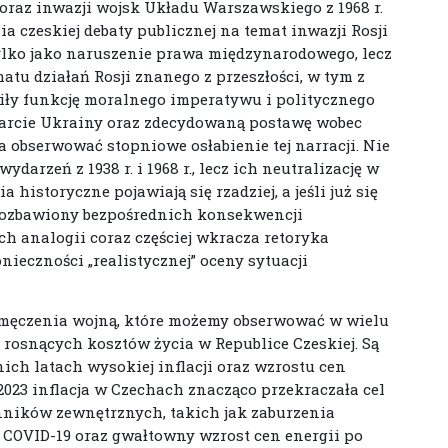
 oraz inwazji wojsk Układu Warszawskiego z 1968 r.
 czeskiej debaty publicznej na temat inwazji Rosji
ylko jako naruszenie prawa międzynarodowego, lecz
tu działań Rosji znanego z przeszłości, w tym z
łniły funkcję moralnego imperatywu i politycznego
arcie Ukrainy oraz zdecydowaną postawę wobec
 obserwować stopniowe osłabienie tej narracji. Nie
rzeń z 1938 r. i 1968 r., lecz ich neutralizację w
historyczne pojawiają się rzadziej, a jeśli już się
 pozbawiony bezpośrednich konsekwencji
ch analogii coraz częściej wkracza retoryka
ieczności „realistycznej” oceny sytuacji
. zmęczenia wojną, które możemy obserwować w wielu
 rosnących kosztów życia w Republice Czeskiej. Są
ich latach wysokiej inflacji oraz wzrostu cen
023 inflacja w Czechach znacząco przekraczała cel
ynników zewnętrznych, takich jak zaburzenia
COVID-19 oraz gwałtowny wzrost cen energii po