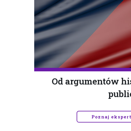
Od argumentów his
publi
Poznaj eksper