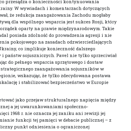
 co przesądza o konieczności kontynuowania
krainy. W wywiadach i komentarzach dotyczących
wał, że redukcja zaangażowania Zachodu mogłaby
ywą dla wspólnego wsparcia jest sukces Rosji, który
 porządek oparty na prawie międzynarodowym. Takie
adal posiada zdolność do prowadzenia agresji i nie
enia pokojowego na zasadach odzwierciedlających
Ukrainy, co implikuje konieczność dalszego
 państw sojuszniczych. Pavel nie tylko sprzeciwiał
jąc do pełnego wsparcia sprzętowego i dostaw
ę strategicznego zaangażowania sojuszników w
gionie, wskazując, że tylko zdecydowana postawa
kalację i stabilizować bezpieczeństwo w Europie
etować jako przejaw strukturalnego napięcia między
nej a jej uwarunkowaniami społeczno-
i 1968 r. nie oznacza jej zaniku ani rewizji jej
ianie funkcji tej pamięci w debacie publicznej – z
liczny punkt odniesienia o ograniczonej