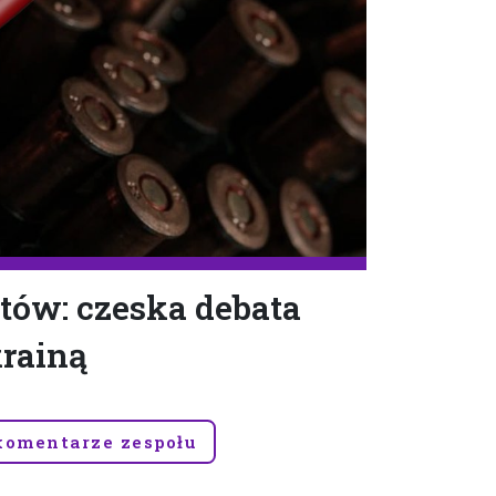
tów: czeska debata
krainą
komentarze zespołu