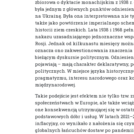
zbiorowa o dyktacie monachijskim z 1938 r.
była jednym z głównych punktów odniesienia
na Ukrainę. Była ona interpretowana nie t
także jako powtórzenie imperialnego schema
historii ziem czeskich. Lata 1938 i 1968 pe
nakazu uzasadniającego jednoznaczne wsp
Rosji. Jednak od kilkunastu miesięcy można
oznacza ono zakwestionowania znaczenia wyda
bieżącym dyskursie politycznym. Odniesienia 
pojawiają – mają charakter deklaratywny,
politycznych. W miejsce języka historyczny
pragmatyzmu, interesu narodowego oraz kon
międzynarodowej.
Takie podejście jest efektem nie tylko tzw
społeczeństwach w Europie, ale także wciąż
one konsekwencją utrzymującej się w ostatn
podstawowych dóbr i usług. W latach 2021–2
inflacyjny, co wynikało z nałożenia się cz
globalnych łańcuchów dostaw po pandemii 