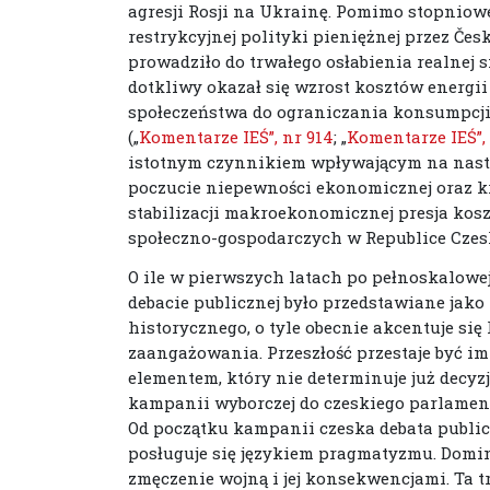
agresji Rosji na Ukrainę. Pomimo stopniow
restrykcyjnej polityki pieniężnej przez Če
prowadziło do trwałego osłabienia realnej
dotkliwy okazał się wzrost kosztów energii
społeczeństwa do ograniczania konsumpcji
(„
Komentarze IEŚ”, nr 914
; „
Komentarze IEŚ”,
istotnym czynnikiem wpływającym na nastr
poczucie niepewności ekonomicznej oraz k
stabilizacji makroekonomicznej presja ko
społeczno-gospodarczych w Republice Czesk
O ile w pierwszych latach po pełnoskalowe
debacie publicznej było przedstawiane jak
historycznego, o tyle obecnie akcentuje się
zaangażowania. Przeszłość przestaje być imp
elementem, który nie determinuje już decyzji
kampanii wyborczej do czeskiego parlamentu
Od początku kampanii czeska debata publicz
posługuje się językiem pragmatyzmu. Domi
zmęczenie wojną i jej konsekwencjami. Ta 