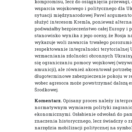
kompromisu, lecz do osiągnięcia przewagi,
wsparcia wojskowego i politycznego dla U
sytuacji międzynarodowej Pavel argumento
służyć interesom Kremla, ponieważ alternat
podważałby bezpieczeństwo całej Europy i
stanowisko wynika z jego oceny, że Rosja n
wykazuje woli zawarcia trwałego porozumi
respektowanie integralności terytorialnej 
wzmacniania zdolności obronnych Ukrainy i
się ograniczaniu pomocy wojskowej (wzywa
amunicji), ale również akcentował potrzeb
długoterminowe zabezpieczenie pokoju w re
wobec agresora może powstrzymać dalszą es
Środkowej.
Komentarz.
Opisany proces należy interpr
normatywnym wymiarem polityki zagranicz
ekonomicznymi. Osłabienie odwołań do pamięc
znaczenia historycznego, lecz świadczy o zm
narzędzia mobilizacji politycznej na symbo