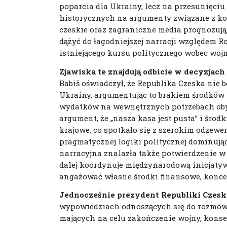
poparcia dla Ukrainy, lecz na przesunięci
historycznych na argumenty związane z kos
czeskie oraz zagraniczne media prognozują
dążyć do łagodniejszej narracji względem Ro
istniejącego kursu politycznego wobec wojn
Zjawiska te znajdują odbicie w decyzjach
Babiš oświadczył, że Republika Czeska nie
Ukrainy, argumentując to brakiem środków
wydatków na wewnętrznych potrzebach obyw
argument, że „nasza kasa jest pusta” i śro
krajowe, co spotkało się z szerokim odzewe
pragmatycznej logiki politycznej dominując
narracyjna znalazła także potwierdzenie w
dalej koordynuje międzynarodową inicjatyw
angażować własne środki finansowe, koncen
Jednocześnie prezydent Republiki Czeski
wypowiedziach odnoszących się do rozmów
mających na celu zakończenie wojny, konsek