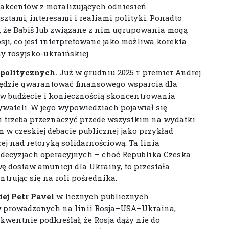
u akcentów z moralizujących odniesień
ztami, interesami i realiami polityki. Ponadto
, że Babiš lub związane z nim ugrupowania mogą
sji, co jest interpretowane jako możliwa korekta
y rosyjsko-ukraińskiej.
 politycznych.
Już w grudniu 2025 r. premier Andrej
 będzie gwarantować finansowego wsparcia dla
 w budżecie i koniecznością skoncentrowania
ateli. W jego wypowiedziach pojawiał się
dki trzeba przeznaczyć przede wszystkim na wydatki
m w czeskiej debacie publicznej jako przykład
ej nad retoryką solidarnościową. Ta linia
 decyzjach operacyjnych – choć Republika Czeska
ę dostaw amunicji dla Ukrainy, to przestała
trując się na roli pośrednika.
ej Petr Pavel
w licznych publicznych
 prowadzonych na linii Rosja–USA–Ukraina,
wentnie podkreślał, że Rosja dąży nie do