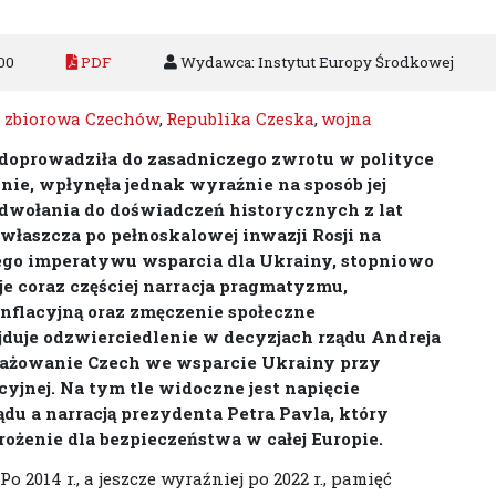
00
PDF
Wydawca: Instytut Europy Środkowej
 zbiorowa Czechów
,
Republika Czeska
,
wojna
 doprowadziła do zasadniczego zwrotu w polityce
nie, wpłynęła jednak wyraźnie na sposób jej
dwołania do doświadczeń historycznych z lat
zwłaszcza po pełnoskalowej inwazji Rosji na
nego imperatywu wsparcia dla Ukrainy, stopniowo
je coraz częściej narracja pragmatyzmu,
inflacyjną oraz zmęczenie społeczne
duje odzwierciedlenie w decyzjach rządu Andreja
gażowanie Czech we wsparcie Ukrainy przy
jnej. Na tym tle widoczne jest napięcie
u a narracją prezydenta Petra Pavla, który
ożenie dla bezpieczeństwa w całej Europie.
Po 2014 r., a jeszcze wyraźniej po 2022 r., pamięć