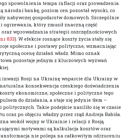
ego spowolnienia tempa inflacji oraz prowadzenia
ską národní bankę, poziom cen pozostał wysoki, co
 siły nabywczej gospodarstw domowych. Szczególnie
 i ogrzewania, który zmusił znaczną część
 oraz wprowadzania strategii oszczędnościowych
 nr 833
). W efekcie rosnące koszty życia stały się
oje społeczne i postawy polityczne, wzmacniając
rytyczną ocenę działań władz. Mimo oznak
sztowa pozostaje jednym z kluczowych wyzwań
iej.
j inwazji Rosji na Ukrainę wsparcie dla Ukrainy w
o naturalna konsekwencja czeskiego doświadczenia
 koszty ekonomiczne, społeczne i polityczne tego
ulsem do działania, a staje się jedynie tłem –
 politycznych. Takie podejście nasiliło się w czasie
 oraz po objęciu władzy przez rząd Andreja Babiša.
na wokół wojny w Ukrainie i relacji z Rosją
nującymi motywami są kalkulacja kosztów oraz
transformacja nie polega na całkowitym odrzuceniu