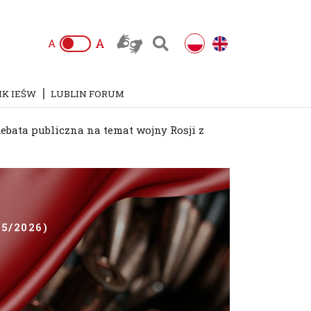
A
A
IK IEŚW
LUBLIN FORUM
ebata publiczna na temat wojny Rosji z
5/2026)