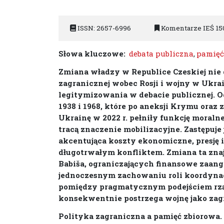
ISSN: 2657-6996
Komentarze IEŚ 15
Słowa kluczowe:
debata publiczna
,
pamięć
Zmiana władzy w Republice Czeskiej nie
zagranicznej wobec Rosji i wojny w Ukrai
legitymizowania w debacie publicznej. O
1938 i 1968, które po aneksji Krymu oraz 
Ukrainę w 2022 r. pełniły funkcję moral
tracą znaczenie mobilizacyjne. Zastępuje 
akcentująca koszty ekonomiczne, presję 
długotrwałym konfliktem. Zmiana ta znaj
Babiša, ograniczających finansowe zaan
jednoczesnym zachowaniu roli koordynacy
pomiędzy pragmatycznym podejściem rząd
konsekwentnie postrzega wojnę jako zagr
Polityka zagraniczna a pamięć zbiorowa.