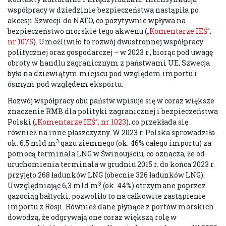
współpracy w dziedzinie bezpieczeństwa nastąpiła po
akcesji Szwecji do NATO, co pozytywnie wpływa na
bezpieczeństwo morskie tego akwenu (
„Komentarze IEŚ”,
nr 1075
). Umożliwiło to rozwój dwustronnej współpracy
politycznej oraz gospodarczej – w 2023 r., biorąc pod uwagę
obroty w handlu zagranicznym z państwami UE, Szwecja
była na dziewiątym miejscu pod względem importu i
ósmym pod względem eksportu.
Rozwój współpracy obu państw wpisuje się w coraz większe
znaczenie RMB dla polityki zagranicznej i bezpieczeństwa
Polski (
„Komentarze IEŚ”, nr 1023
), co przekłada się
również na inne płaszczyzny. W 2023 r. Polska sprowadziła
3
ok. 6,5 mld m
gazu ziemnego (ok. 46% całego importu) za
pomocą terminala LNG w Świnoujściu, co oznacza, że od
uruchomienia terminala w grudniu 2015 r. do końca 2023 r.
przyjęto 268 ładunków LNG (obecnie 326 ładunków LNG).
3
Uwzględniając 6,3 mld m
(ok. 44%) otrzymane poprzez
gazociąg bałtycki, pozwoliło to na całkowite zastąpienie
importu z Rosji. Również dane płynące z portów morskich
dowodzą, że odgrywają one coraz większą rolę w