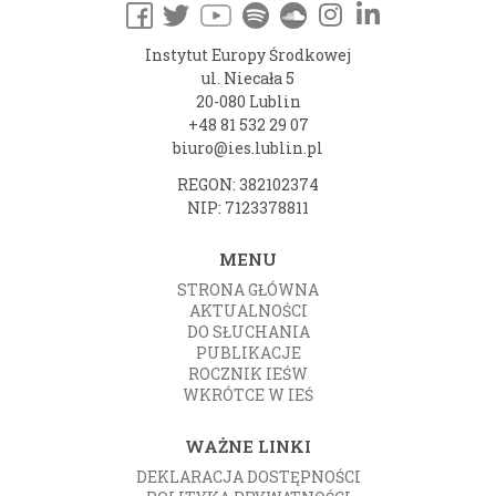
Instytut Europy Środkowej
ul. Niecała 5
20-080 Lublin
+48 81 532 29 07
biuro@ies.lublin.pl
REGON: 382102374
NIP: 7123378811
MENU
STRONA GŁÓWNA
AKTUALNOŚCI
DO SŁUCHANIA
PUBLIKACJE
ROCZNIK IEŚW
WKRÓTCE W IEŚ
WAŻNE LINKI
DEKLARACJA DOSTĘPNOŚCI