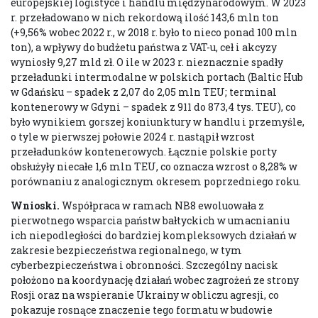
europejskiej logistyce i handlu międzynarodowym. W 2023
r. przeładowano w nich rekordową ilość 143,6 mln ton
(+9,56% wobec 2022 r., w 2018 r. było to nieco ponad 100 mln
ton), a wpływy do budżetu państwa z VAT-u, ceł i akcyzy
wyniosły 9,27 mld zł. O ile w 2023 r. nieznacznie spadły
przeładunki intermodalne w polskich portach (Baltic Hub
w Gdańsku – spadek z 2,07 do 2,05 mln TEU; terminal
kontenerowy w Gdyni – spadek z 911 do 873,4 tys. TEU), co
było wynikiem gorszej koniunktury w handlu i przemyśle,
o tyle w pierwszej połowie 2024 r. nastąpił wzrost
przeładunków kontenerowych. Łącznie polskie porty
obsłużyły niecałe 1,6 mln TEU, co oznacza wzrost o 8,28% w
porównaniu z analogicznym okresem poprzedniego roku.
Wnioski.
Współpraca w ramach NB8 ewoluowała z
pierwotnego wsparcia państw bałtyckich w umacnianiu
ich niepodległości do bardziej kompleksowych działań w
zakresie bezpieczeństwa regionalnego, w tym
cyberbezpieczeństwa i obronności. Szczególny nacisk
położono na koordynację działań wobec zagrożeń ze strony
Rosji oraz na wspieranie Ukrainy w obliczu agresji, co
pokazuje rosnące znaczenie tego formatu w budowie