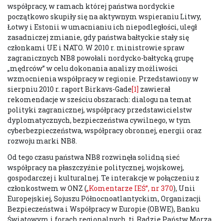
współpracy, w ramach której państwa nordyckie
początkowo skupiły się na aktywnym wspieraniu Litwy,
Łotwy i Estonii w umacnianiu ich niepodległości, uległ
zasadniczej zmianie, gdy państwa bałtyckie stały się
członkami UE i NATO. W 2010 r. ministrowie spraw
zagranicznych NB8 powołali nordycko-bałtycką grupę
„mędrców” w celu dokonania analizy możliwości
wzmocnienia współpracy w regionie. Przedstawiony w
sierpniu 2010 r. raport Birkavs-Gade
[1]
zawierał
rekomendacje w sześciu obszarach: dialogu na temat
polityki zagranicznej, współpracy przedstawicielstw
dyplomatycznych, bezpieczeństwa cywilnego, w tym
cyberbezpieczeństwa, współpracy obronnej, energii oraz
rozwoju marki NB8.
Od tego czasu państwa NB8 rozwinęła solidną sieć
współpracy na płaszczyźnie politycznej, wojskowej,
gospodarczej i kulturalnej. Te interakcje w połączeniu z
członkostwem w ONZ (
„Komentarze IEŚ”, nr 370
), Unii
Europejskiej, Sojuszu Północnoatlantyckim, Organizacji
Bezpieczeństwa i Współpracy w Europie (OBWE), Banku
Światowym i forach regionalnych, tj. Radzie Państw Morza