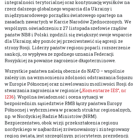
integralności terytorialnej oraz kontynuację wysiłków na
rzecz dalszego globalnego wsparcia dla Ukrainy i
międzynarodowego porządku światowego opartego na
zasadach zawartych w Karcie Narodów Zjednoczonych. We
wspólnym oświadczeniu z 27 listopada szefowie rządów
państw NB8 i Polski zgodzili się zwiększyć swoje wsparcie
dla Ukrainy, aby pomóc jej przeciwstawić się agresji ze
strony Rosji. Liderzy państw regionu poparli rozszerzenie
sankcji, co wypływa ze zgodnego uznania Federacji
Rosyjskiej za poważne zagrożenie długoterminowe.
Wszystkie państwa należą obecnie do NATO – wspólnie
zależy im na wzmocnieniu zdolności odstraszania Sojuszu
w Europie Północnej oraz niwelowaniu możliwości Rosji do
stwarzania zagrożenia w regionie (
„Komentarze IEŚ”, nr
1236
). Wspólna świadomość i ocena sytuacji w
bezpośrednim sąsiedztwie RMB łączy państwa Europy
Północnej i wybrzmiewa w pracach struktur regionalnych,
np. w Nordyckiej Radzie Ministrów (NRM).
Bezpieczeństwo, obok wizji przekształcenia regionu
nordyckiego w najbardziej zrównoważony i zintegrowany
region świata, jest szczególnym priorytetem prezydencji