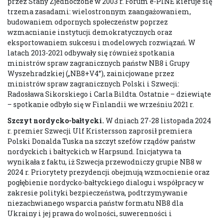
przez Stany Zjednoczone w 2003 r. Forum e-PINE kieruje się
trzema zasadami: wielostronnym zaangażowaniem,
budowaniem odpornych społeczeństw poprzez
wzmacnianie instytucji demokratycznych oraz
eksportowaniem sukcesu i modelowych rozwiązań. W
latach 2013-2021 odbywały się również spotkania
ministrów spraw zagranicznych państw NB8 i Grupy
Wyszehradzkiej („NB8+V4”), zainicjowane przez
ministrów spraw zagranicznych Polski i Szwecji:
Radosława Sikorskiego i Carla Bildta. Ostatnie – dziewiąte
– spotkanie odbyło się w Finlandii we wrześniu 2021 r.
Szczyt nordycko-bałtycki.
W dniach 27-28 listopada 2024
r. premier Szwecji Ulf Kristersson zaprosił premiera
Polski Donalda Tuska na szczyt szefów rządów państw
nordyckich i bałtyckich w Harpsund. Inicjatywa ta
wynikała z faktu, iż Szwecja przewodniczy grupie NB8 w
2024 r. Priorytety prezydencji obejmują wzmocnienie oraz
pogłębienie nordycko-bałtyckiego dialogu i współpracy w
zakresie polityki bezpieczeństwa, podtrzymywanie
niezachwianego wsparcia państw formatu NB8 dla
Ukrainy i jej prawa do wolności, suwerenności i