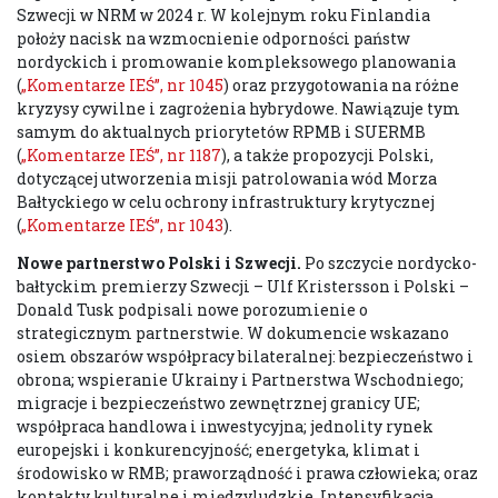
Szwecji w NRM w 2024 r. W kolejnym roku Finlandia
położy nacisk na wzmocnienie odporności państw
nordyckich i promowanie kompleksowego planowania
(
„Komentarze IEŚ”, nr 1045
) oraz przygotowania na różne
kryzysy cywilne i zagrożenia hybrydowe. Nawiązuje tym
samym do aktualnych priorytetów RPMB i SUERMB
(
„Komentarze IEŚ”, nr 1187
), a także propozycji Polski,
dotyczącej utworzenia misji patrolowania wód Morza
Bałtyckiego w celu ochrony infrastruktury krytycznej
(
„Komentarze IEŚ”, nr 1043
).
Nowe partnerstwo Polski i Szwecji.
Po szczycie nordycko-
bałtyckim premierzy Szwecji – Ulf Kristersson i Polski –
Donald Tusk podpisali nowe porozumienie o
strategicznym partnerstwie. W dokumencie wskazano
osiem obszarów współpracy bilateralnej: bezpieczeństwo i
obrona; wspieranie Ukrainy i Partnerstwa Wschodniego;
migracje i bezpieczeństwo zewnętrznej granicy UE;
współpraca handlowa i inwestycyjna; jednolity rynek
europejski i konkurencyjność; energetyka, klimat i
środowisko w RMB; praworządność i prawa człowieka; oraz
kontakty kulturalne i międzyludzkie. Intensyfikacja