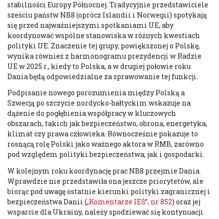
stabilności Europy Północnej. Tradycyjnie przedstawiciele
sześciu państw NB8 (oprócz Islandii i Norwegii) spotykają
się przed najważniejszymi spotkaniami UE, aby
koordynować wspólne stanowiska w różnych kwestiach
polityki UE. Znaczenie tej grupy, powiększonej o Polskę,
wynika również z harmonogramu prezydencji w Radzie
UE w 2025 r., kiedy to Polska, a w drugiej połowie roku
Dania będą odpowiedzialne za sprawowanie tej funkcji.
Podpisanie nowego porozumienia między Polską a
Szwecją po szczycie nordycko-bałtyckim wskazuje na
dążenie do pogłębienia współpracy w kluczowych
obszarach, takich jak bezpieczeństwo, obrona, energetyka,
klimat czy prawa człowieka. Równocześnie pokazuje to
rosnącą rolę Polski jako ważnego aktora w RMB, zarówno
pod względem polityki bezpieczeństwa, jak i gospodarki.
W kolejnym roku koordynację prac NB8 przejmie Dania.
Wprawdzie nie przedstawiła ona jeszcze priorytetów, ale
biorąc pod uwagę ostatnie kierunki polityki zagranicznej i
bezpieczeństwa Danii (
„Komentarze IEŚ”, nr 852
) oraz jej
wsparcie dla Ukrainy, należy spodziewać się kontynuacji