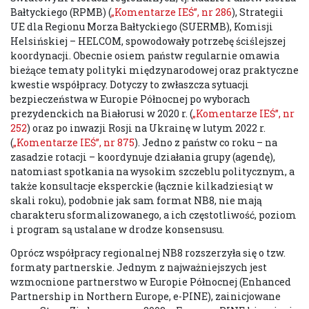
Bałtyckiego (RPMB) (
„Komentarze IEŚ”, nr 286
), Strategii
UE dla Regionu Morza Bałtyckiego (SUERMB), Komisji
Helsińskiej – HELCOM, spowodowały potrzebę ściślejszej
koordynacji. Obecnie osiem państw regularnie omawia
bieżące tematy polityki międzynarodowej oraz praktyczne
kwestie współpracy. Dotyczy to zwłaszcza sytuacji
bezpieczeństwa w Europie Północnej po wyborach
prezydenckich na Białorusi w 2020 r. (
„Komentarze IEŚ”, nr
252
) oraz po inwazji Rosji na Ukrainę w lutym 2022 r.
(
„Komentarze IEŚ”, nr 875
). Jedno z państw co roku – na
zasadzie rotacji – koordynuje działania grupy (agendę),
natomiast spotkania na wysokim szczeblu politycznym, a
także konsultacje eksperckie (łącznie kilkadziesiąt w
skali roku), podobnie jak sam format NB8, nie mają
charakteru sformalizowanego, a ich częstotliwość, poziom
i program są ustalane w drodze konsensusu.
Oprócz współpracy regionalnej NB8 rozszerzyła się o tzw.
formaty partnerskie. Jednym z najważniejszych jest
wzmocnione partnerstwo w Europie Północnej (Enhanced
Partnership in Northern Europe, e-PINE), zainicjowane