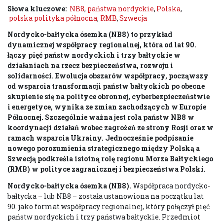
Słowa kluczowe:
NB8
,
państwa nordyckie
,
Polska
,
polska polityka północna
,
RMB
,
Szwecja
Nordycko-bałtycka ósemka (NB8) to przykład
dynamicznej współpracy regionalnej, która od lat 90.
łączy pięć państw nordyckich i trzy bałtyckie w
działaniach na rzecz bezpieczeństwa, rozwoju i
solidarności. Ewolucja obszarów współpracy, począwszy
od wsparcia transformacji państw bałtyckich po obecne
skupienie się na polityce obronnej, cyberbezpieczeństwie
i energetyce, wynika ze zmian zachodzących w Europie
Północnej. Szczególnie ważna jest rola państw NB8 w
koordynacji działań wobec zagrożeń ze strony Rosji oraz w
ramach wsparcia Ukrainy. Jednocześnie podpisanie
nowego porozumienia strategicznego między Polską a
Szwecją podkreśla istotną rolę regionu Morza Bałtyckiego
(RMB) w polityce zagranicznej i bezpieczeństwa Polski.
Nordycko-bałtycka ósemka (NB8).
Współpraca nordycko-
bałtycka – lub NB8 – została ustanowiona na początku lat
90. jako format współpracy regionalnej, który połączył pięć
państw nordyckich i trzy państwa bałtyckie. Przedmiot