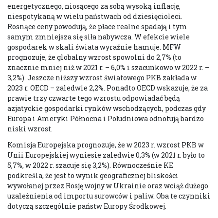
energetycznego, niosącego za sobą wysoką inflację,
niespotykaną w wielu państwach od dziesięcioleci.
Rosnące ceny powodują, że płace realne spadają i tym
samym zmniejsza się siła nabywcza. W efekcie wiele
gospodarek w skali świata wyraźnie hamuje. MFW
prognozuje, że globalny wzrost spowolni do 2,7% (to
znacznie mniej niż w 2021 r. – 6,0% i szacunkowo w 2022 r. –
3,2%). Jeszcze niższy wzrost światowego PKB zakłada w
2023 r. OECD – zaledwie 2,2%. Ponadto OECD wskazuje, że za
prawie trzy czwarte tego wzrostu odpowiadać będą
azjatyckie gospodarki rynków wschodzących, podczas gdy
Europa i Ameryki Północna i Południowa odnotują bardzo
niski wzrost.
Komisja Europejska prognozuje, że w 2023 r. wzrost PKB w
Unii Europejskiej wyniesie zaledwie 0,3% (w 2021 r. było to
5,7%, w 2022 r. szacuje się 3,2%). Równocześnie KE
podkreśla, że jest to wynik geograficznej bliskości
wywołanej przez Rosję wojny w Ukrainie oraz wciąż dużego
uzależnienia od importu surowców i paliw. Oba te czynniki
dotyczą szczególnie państw Europy Środkowej.