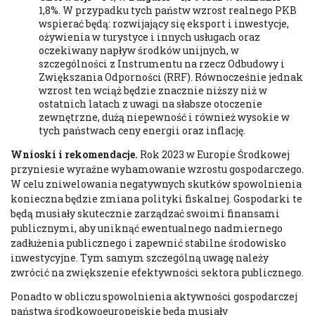
1,8%. W przypadku tych państw wzrost realnego PKB
wspierać będą: rozwijający się eksport i inwestycje,
ożywienia w turystyce i innych usługach oraz
oczekiwany napływ środków unijnych, w
szczególności z Instrumentu na rzecz Odbudowy i
Zwiększania Odporności (RRF). Równocześnie jednak
wzrost ten wciąż będzie znacznie niższy niż w
ostatnich latach z uwagi na słabsze otoczenie
zewnętrzne, dużą niepewność i również wysokie w
tych państwach ceny energii oraz inflację.
Wnioski i rekomendacje.
Rok 2023 w Europie Środkowej
przyniesie wyraźne wyhamowanie wzrostu gospodarczego.
W celu zniwelowania negatywnych skutków spowolnienia
konieczna będzie zmiana polityki fiskalnej. Gospodarki te
będą musiały skutecznie zarządzać swoimi finansami
publicznymi, aby uniknąć ewentualnego nadmiernego
zadłużenia publicznego i zapewnić stabilne środowisko
inwestycyjne. Tym samym szczególną uwagę należy
zwrócić na zwiększenie efektywności sektora publicznego.
Ponadto w obliczu spowolnienia aktywności gospodarczej
państwa środkowoeuropejskie będą musiały