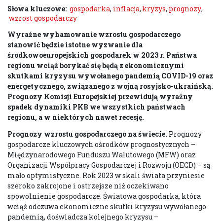
Słowa kluczowe:
gospodarka
,
inflacja
,
kryzys
,
prognozy
,
wzrost gospodarczy
Wyraźne wyhamowanie wzrostu gospodarczego
stanowić będzie istotne wyzwanie dla
środkowoeuropejskich gospodarek w 2023 r. Państwa
regionu wciąż borykać się będą z ekonomicznymi
skutkami kryzysu wywołanego pandemią COVID-19 oraz
energetycznego, związanego z wojną rosyjsko-ukraińską.
Prognozy Komisji Europejskiej przewidują wyraźny
spadek dynamiki PKB we wszystkich państwach
regionu, a w niektórych nawet recesję.
Prognozy wzrostu gospodarczego na świecie.
Prognozy
gospodarcze kluczowych ośrodków prognostycznych –
Międzynarodowego Funduszu Walutowego (MFW) oraz
Organizacji Współpracy Gospodarczej i Rozwoju (OECD) – są
mało optymistyczne. Rok 2023 w skali świata przyniesie
szeroko zakrojone i ostrzejsze niż oczekiwano
spowolnienie gospodarcze. Światowa gospodarka, która
wciąż odczuwa ekonomiczne skutki kryzysu wywołanego
pandemią, doświadcza kolejnego kryzysu –