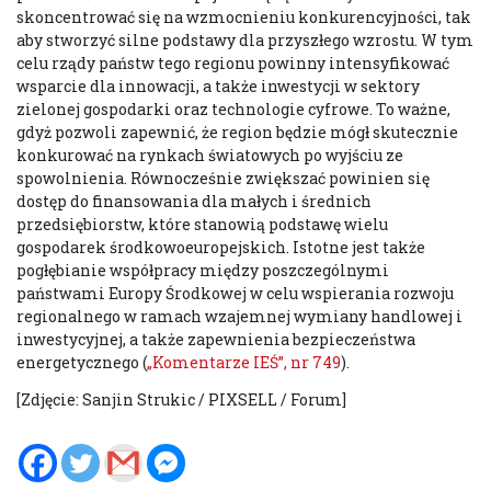
skoncentrować się na wzmocnieniu konkurencyjności, tak
aby stworzyć silne podstawy dla przyszłego wzrostu. W tym
celu rządy państw tego regionu powinny intensyfikować
wsparcie dla innowacji, a także inwestycji w sektory
zielonej gospodarki oraz technologie cyfrowe. To ważne,
gdyż pozwoli zapewnić, że region będzie mógł skutecznie
konkurować na rynkach światowych po wyjściu ze
spowolnienia. Równocześnie zwiększać powinien się
dostęp do finansowania dla małych i średnich
przedsiębiorstw, które stanowią podstawę wielu
gospodarek środkowoeuropejskich. Istotne jest także
pogłębianie współpracy między poszczególnymi
państwami Europy Środkowej w celu wspierania rozwoju
regionalnego w ramach wzajemnej wymiany handlowej i
inwestycyjnej, a także zapewnienia bezpieczeństwa
energetycznego (
„Komentarze IEŚ”, nr 749
).
[Zdjęcie: Sanjin Strukic / PIXSELL / Forum]