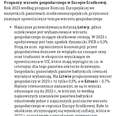
Prognozy wzrostu gospodarczego w Europie Środkowej.
Rok 2023 według prognoz Komisji Europejskiej we
wszystkich państwach środkowoeuropejskich przyniesie
znaczące spowolnienie tempa wzrostu gospodarczego.
Najniższe przewidywania dotyczą
Łotwy
, gdzie
oczekiwane jest wyhamowanie wzrostu
gospodarczego mogące skutkować recesją. W 2023 r.
spodziewany jest tam spadek dynamiki PKB o 0,3%.
Stoją za nim: ograniczenie konsumpcji przez
gospodarstwa domowe ze względu na rosnące ceny
oraz trudności w eksporcie wynikające ze
spowolnienia w UE, które mają wystąpić m.in. w
istotnym dla tego państwa sektorze drzewnym.
Gospodarki pozostałych państw bałtyckich również
wyraźnie wyhamują. Na
Litwie
prognozowany wzrost
gospodarczy w 2023 r. to tylko 0,5%, a w
Estonii
– 0,7%.
Należy równocześnie zaznaczyć, że są to wyniki
odnoszące się do 2022 r., w którym to według
najnowszych szacunków państwa bałtyckie
odnotowały jedne z najniższych poziomów wzrostu
gospodarczego w regionie Europy Środkowej. Było to
skutkiem utrzymującej się wysokiej inflacji, która w
2022 r. pozostawała największym wyzwaniem