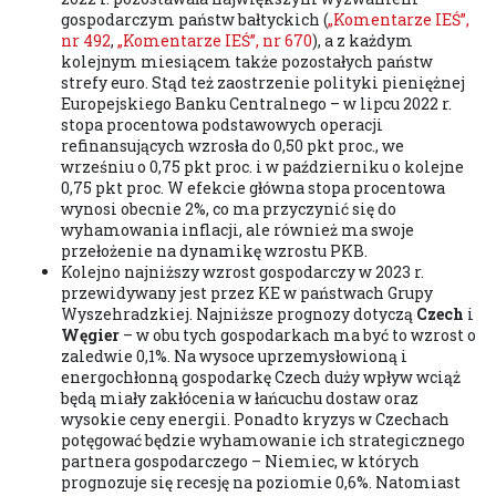
gospodarczym państw bałtyckich (
„Komentarze IEŚ”,
nr 492
,
„Komentarze IEŚ”, nr 670
), a z każdym
kolejnym miesiącem także pozostałych państw
strefy euro. Stąd też zaostrzenie polityki pieniężnej
Europejskiego Banku Centralnego – w lipcu 2022 r.
stopa procentowa podstawowych operacji
refinansujących wzrosła do 0,50 pkt proc., we
wrześniu o 0,75 pkt proc. i w październiku o kolejne
0,75 pkt proc. W efekcie główna stopa procentowa
wynosi obecnie 2%, co ma przyczynić się do
wyhamowania inflacji, ale również ma swoje
przełożenie na dynamikę wzrostu PKB.
Kolejno najniższy wzrost gospodarczy w 2023 r.
przewidywany jest przez KE w państwach Grupy
Wyszehradzkiej. Najniższe prognozy dotyczą
Czech
i
Węgier
– w obu tych gospodarkach ma być to wzrost o
zaledwie 0,1%. Na wysoce uprzemysłowioną i
energochłonną gospodarkę Czech duży wpływ wciąż
będą miały zakłócenia w łańcuchu dostaw oraz
wysokie ceny energii. Ponadto kryzys w Czechach
potęgować będzie wyhamowanie ich strategicznego
partnera gospodarczego – Niemiec, w których
prognozuje się recesję na poziomie 0,6%. Natomiast