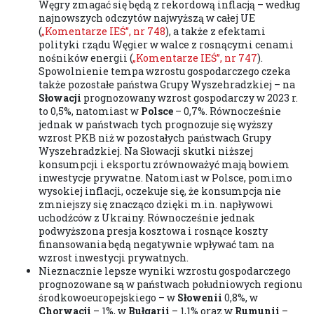
Węgry zmagać się będą z rekordową inflacją – według
najnowszych odczytów najwyższą w całej UE
(
„Komentarze IEŚ”, nr 748
), a także z efektami
polityki rządu Węgier w walce z rosnącymi cenami
nośników energii (
„Komentarze IEŚ”, nr 747
).
Spowolnienie tempa wzrostu gospodarczego czeka
także pozostałe państwa Grupy Wyszehradzkiej – na
Słowacji
prognozowany wzrost gospodarczy w 2023 r.
to 0,5%, natomiast w
Polsce
– 0,7%. Równocześnie
jednak w państwach tych prognozuje się wyższy
wzrost PKB niż w pozostałych państwach Grupy
Wyszehradzkiej. Na Słowacji skutki niższej
konsumpcji i eksportu zrównoważyć mają bowiem
inwestycje prywatne. Natomiast w Polsce, pomimo
wysokiej inflacji, oczekuje się, że konsumpcja nie
zmniejszy się znacząco dzięki m.in. napływowi
uchodźców z Ukrainy. Równocześnie jednak
podwyższona presja kosztowa i rosnące koszty
finansowania będą negatywnie wpływać tam na
wzrost inwestycji prywatnych.
Nieznacznie lepsze wyniki wzrostu gospodarczego
prognozowane są w państwach południowych regionu
środkowoeuropejskiego – w
Słowenii
0,8%, w
Chorwacji
– 1%, w
Bułgarii
– 1,1% oraz w
Rumunii
–