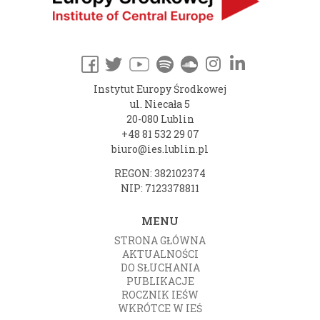
Instytut Europy Środkowej
ul. Niecała 5
20-080 Lublin
+48 81 532 29 07
biuro@ies.lublin.pl
REGON: 382102374
NIP: 7123378811
MENU
STRONA GŁÓWNA
AKTUALNOŚCI
DO SŁUCHANIA
PUBLIKACJE
ROCZNIK IEŚW
WKRÓTCE W IEŚ