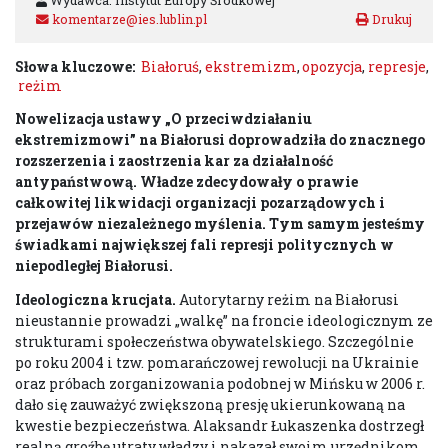
Wydawca: Instytut Europy Środkowej
komentarze@ies.lublin.pl
Słowa kluczowe:
Białoruś
,
ekstremizm
,
opozycja
,
represje
,
reżim
Nowelizacja ustawy „O przeciwdziałaniu
ekstremizmowi” na Białorusi doprowadziła do znacznego
rozszerzenia i zaostrzenia kar za działalność
antypaństwową. Władze zdecydowały o prawie
całkowitej likwidacji organizacji pozarządowych i
przejawów niezależnego myślenia. Tym samym jesteśmy
świadkami największej fali represji politycznych w
niepodległej Białorusi.
Ideologiczna krucjata.
Autorytarny reżim na Białorusi
nieustannie prowadzi „walkę” na froncie ideologicznym ze
strukturami społeczeństwa obywatelskiego. Szczególnie
po roku 2004 i tzw. pomarańczowej rewolucji na Ukrainie
oraz próbach zorganizowania podobnej w Mińsku w 2006 r.
dało się zauważyć zwiększoną presję ukierunkowaną na
kwestie bezpieczeństwa. Alaksandr Łukaszenka dostrzegł
realną groźbę utraty władzy i nakazał swoim urzędnikom,