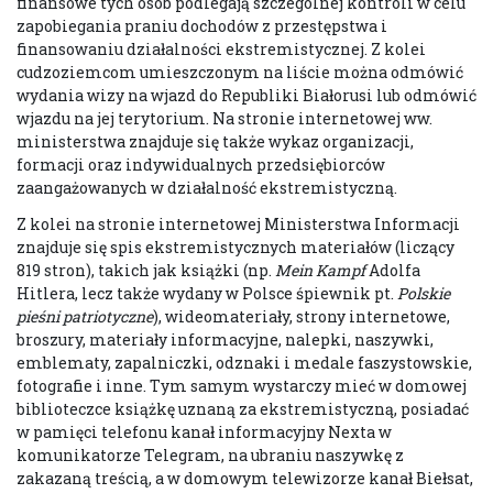
finansowe tych osób podlegają szczególnej kontroli w celu
zapobiegania praniu dochodów z przestępstwa i
finansowaniu działalności ekstremistycznej. Z kolei
cudzoziemcom umieszczonym na liście można odmówić
wydania wizy na wjazd do Republiki Białorusi lub odmówić
wjazdu na jej terytorium. Na stronie internetowej ww.
ministerstwa znajduje się także wykaz organizacji,
formacji oraz indywidualnych przedsiębiorców
zaangażowanych w działalność ekstremistyczną.
Z kolei na stronie internetowej Ministerstwa Informacji
znajduje się spis ekstremistycznych materiałów (liczący
819 stron), takich jak książki (np.
Mein
Kampf
Adolfa
Hitlera, lecz także wydany w Polsce śpiewnik pt.
Polskie
pieśni patriotyczne
), wideomateriały, strony internetowe,
broszury, materiały informacyjne, nalepki, naszywki,
emblematy, zapalniczki, odznaki i medale faszystowskie,
fotografie i inne. Tym samym wystarczy mieć w domowej
biblioteczce książkę uznaną za ekstremistyczną, posiadać
w pamięci telefonu kanał informacyjny Nexta w
komunikatorze Telegram, na ubraniu naszywkę z
zakazaną treścią, a w domowym telewizorze kanał Biełsat,