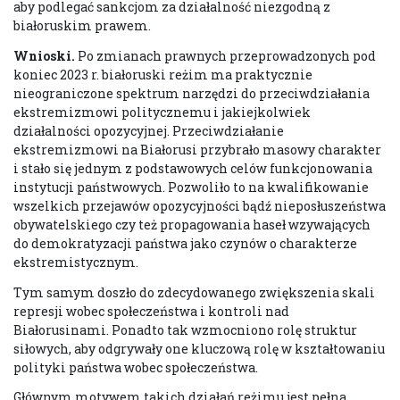
aby podlegać sankcjom za działalność niezgodną z
białoruskim prawem.
Wnioski.
Po zmianach prawnych przeprowadzonych pod
koniec 2023 r. białoruski reżim ma praktycznie
nieograniczone spektrum narzędzi do przeciwdziałania
ekstremizmowi politycznemu i jakiejkolwiek
działalności opozycyjnej. Przeciwdziałanie
ekstremizmowi na Białorusi przybrało masowy charakter
i stało się jednym z podstawowych celów funkcjonowania
instytucji państwowych. Pozwoliło to na kwalifikowanie
wszelkich przejawów opozycyjności bądź nieposłuszeństwa
obywatelskiego czy też propagowania haseł wzywających
do demokratyzacji państwa jako czynów o charakterze
ekstremistycznym.
Tym samym doszło do zdecydowanego zwiększenia skali
represji wobec społeczeństwa i kontroli nad
Białorusinami. Ponadto tak wzmocniono rolę struktur
siłowych, aby odgrywały one kluczową rolę w kształtowaniu
polityki państwa wobec społeczeństwa.
Głównym motywem takich działań reżimu jest pełna