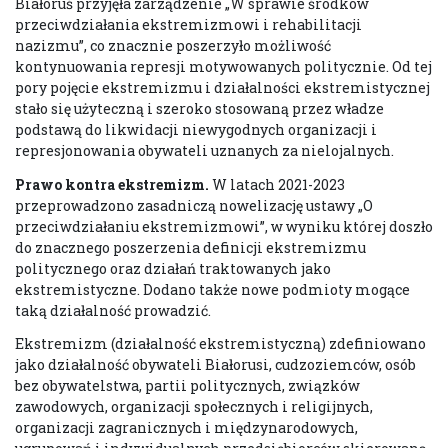
Białoruś przyjęła zarządzenie „W sprawie środków
przeciwdziałania ekstremizmowi i rehabilitacji
nazizmu”, co znacznie poszerzyło możliwość
kontynuowania represji motywowanych politycznie. Od tej
pory pojęcie ekstremizmu i działalności ekstremistycznej
stało się użyteczną i szeroko stosowaną przez władze
podstawą do likwidacji niewygodnych organizacji i
represjonowania obywateli uznanych za nielojalnych.
Prawo kontra ekstremizm.
W latach 2021-2023
przeprowadzono zasadniczą nowelizację ustawy „O
przeciwdziałaniu ekstremizmowi”, w wyniku której doszło
do znacznego poszerzenia definicji ekstremizmu
politycznego oraz działań traktowanych jako
ekstremistyczne. Dodano także nowe podmioty mogące
taką działalność prowadzić.
Ekstremizm (działalność ekstremistyczną) zdefiniowano
jako działalność obywateli Białorusi, cudzoziemców, osób
bez obywatelstwa, partii politycznych, związków
zawodowych, organizacji społecznych i religijnych,
organizacji zagranicznych i międzynarodowych,