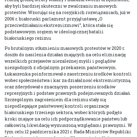
aby byli bardziej skuteczni w zwalczaniu masowych
protestów. Wzorując się na rosyjskich rozwiązaniach, już w
2006 r. białoruski parlament przyjął ustawę „O
przeciwdziałaniu ekstremizmowi”, która stała się
podstawowym orężem w ideologicznej batalii
białoruskiego reżimu.
Po brutalnym stłumieniu masowych protestów w 2020 r.
doszło do nasilenia działań mających na celu eliminację
wszelkich przejawów niezależnej myśli i poglądów
niezgodnych z oficjalnym przekazem państwowym.
Łukaszenka poinformował o zaostrzeniu środków kontroli
wobec społeczeństwa i kar za działalność ekstremistyczną
oraz zdecydował o znaczącym poszerzeniu środków
represyjnych i podstaw prawnych podejmowanych działań.
Szczególnym zagrożeniem dla reżimu stały się
niepodlegające państwowej kontroli organizacje
białoruskiego trzeciego sektora, wobec których podjęto
kroki mające na celu ich podporządkowanie państwu lub
całkowitą likwidację wymuszoną względami prawnymi. W
tym celu 12 października 2021 r. Rada Ministrów Republiki