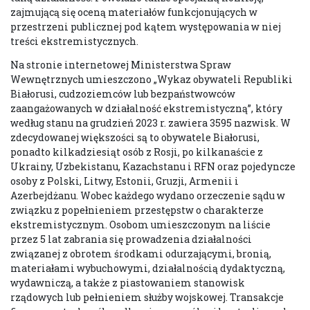
zajmującą się oceną materiałów funkcjonujących w
przestrzeni publicznej pod kątem występowania w niej
treści ekstremistycznych.
Na stronie internetowej Ministerstwa Spraw
Wewnętrznych umieszczono „Wykaz obywateli Republiki
Białorusi, cudzoziemców lub bezpaństwowców
zaangażowanych w działalność ekstremistyczną”, który
według stanu na grudzień 2023 r. zawiera 3595 nazwisk. W
zdecydowanej większości są to obywatele Białorusi,
ponadto kilkadziesiąt osób z Rosji, po kilkanaście z
Ukrainy, Uzbekistanu, Kazachstanu i RFN oraz pojedyncze
osoby z Polski, Litwy, Estonii, Gruzji, Armenii i
Azerbejdżanu. Wobec każdego wydano orzeczenie sądu w
związku z popełnieniem przestępstw o charakterze
ekstremistycznym. Osobom umieszczonym na liście
przez 5 lat zabrania się prowadzenia działalności
związanej z obrotem środkami odurzającymi, bronią,
materiałami wybuchowymi, działalnością dydaktyczną,
wydawniczą, a także z piastowaniem stanowisk
rządowych lub pełnieniem służby wojskowej. Transakcje