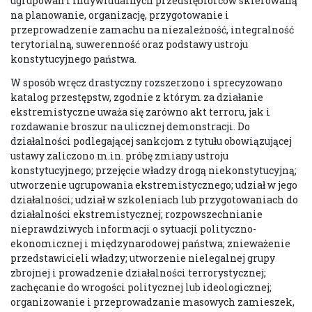
ugrupowań i indywidualnych przedsiębiorców skierowaną
na planowanie, organizację, przygotowanie i
przeprowadzenie zamachu na niezależność, integralność
terytorialną, suwerenność oraz podstawy ustroju
konstytucyjnego państwa.
W sposób wręcz drastyczny rozszerzono i sprecyzowano
katalog przestępstw, zgodnie z którym za działanie
ekstremistyczne uważa się zarówno akt terroru, jak i
rozdawanie broszur na ulicznej demonstracji. Do
działalności podlegającej sankcjom z tytułu obowiązującej
ustawy zaliczono m.in. próbę zmiany ustroju
konstytucyjnego; przejęcie władzy drogą niekonstytucyjną;
utworzenie ugrupowania ekstremistycznego; udział w jego
działalności; udział w szkoleniach lub przygotowaniach do
działalności ekstremistycznej; rozpowszechnianie
nieprawdziwych informacji o sytuacji polityczno-
ekonomicznej i międzynarodowej państwa; znieważenie
przedstawicieli władzy; utworzenie nielegalnej grupy
zbrojnej i prowadzenie działalności terrorystycznej;
zachęcanie do wrogości politycznej lub ideologicznej;
organizowanie i przeprowadzanie masowych zamieszek,