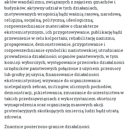
aktów wandalizmu, związanych z zajęciem gmachów i
budynków; aktywny udział w tych działaniach,
motywowanych wrogością bądź waśnią rasową, narodową,
religijną, socjalną, polityczną, ideologiczną;
rozpowszechnianie materiałów o charakterze
ekstremistycznym, ich przygotowywanie, publikację bądź
przewożenie w celu kolportażu; rehabilitację nazizmu,
propagowanie, demonstrowanie, przygotowanie i
rozpowszechnianie symboliki nazistowskiej; utrudnianie
prowadzenia działalności organów państwowych, w tym
komisji wyborczych; występowanie przeciwko działalności
urzędników państwowych połączone z użyciem przemocy
lub groźby jej użycia; finansowanie działalności
ekstremistycznej; wzywanie do organizowania
nielegalnych zebrań, mitingów, ulicznych pochodów,
demonstracji, pikietowania; zmuszanie do uczestnictwa w
takich przedsięwzięciach z wykorzystaniem obietnicy
wynagrodzenia oraz organizację masowych akcji
protestacyjnych skutkujących śmiercią ludzi bądź utratą
zdrowia.
Znacznie poszerzono granice działalności