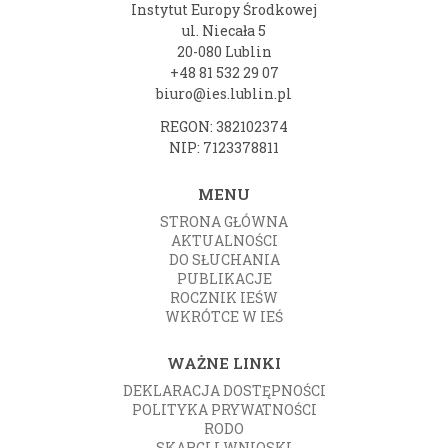
Instytut Europy Środkowej
ul. Niecała 5
20-080 Lublin
+48 81 532 29 07
biuro@ies.lublin.pl
REGON: 382102374
NIP: 7123378811
MENU
STRONA GŁÓWNA
AKTUALNOŚCI
DO SŁUCHANIA
PUBLIKACJE
ROCZNIK IEŚW
WKRÓTCE W IEŚ
WAŻNE LINKI
DEKLARACJA DOSTĘPNOŚCI
POLITYKA PRYWATNOŚCI
RODO
SKARGI I WNIOSKI