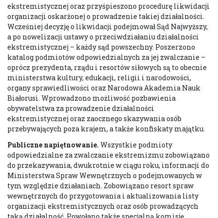
ekstremistycznej oraz przyśpieszono procedurę likwidacji
organizacji oskarżonej o prowadzenie takiej działalności.
Wcześniej decyzję o likwidacji podejmował Sąd Najwyższy,
a po nowelizacji ustawy o przeciwdziałaniu działalności
ekstremistycznej – każdy sąd powszechny. Poszerzono
katalog podmiotów odpowiedzialnych za jej zwalczanie –
oprócz prezydenta, rządu i resortów siłowych są to obecnie
ministerstwa kultury, edukacji, religii i narodowości,
organy sprawiedliwości oraz Narodowa Akademia Nauk
Białorusi. Wprowadzono możliwość pozbawienia
obywatelstwa za prowadzenie działalności
ekstremistycznej oraz zaocznego skazywania osób
przebywających poza krajem, a także konfiskaty majątku.
Publiczne napiętnowanie.
Wszystkie podmioty
odpowiedzialne za zwalczanie ekstremizmu zobowiązano
do przekazywania, dwukrotnie w ciągu roku, informacji do
Ministerstwa Spraw Wewnętrznych o podejmowanych w
tym względzie działaniach. Zobowiązano resort spraw
wewnętrznych do przygotowania i aktualizowania listy
organizacji ekstremistycznych oraz osób prowadzących
taką działalność. Powołano także specjalną komisję,