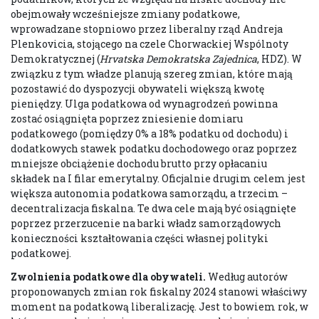
obejmowały wcześniejsze zmiany podatkowe,
wprowadzane stopniowo przez liberalny rząd Andreja
Plenkovicia, stojącego na czele Chorwackiej Wspólnoty
Demokratycznej (
Hrvatska Demokratska Zajednica
, HDZ). W
związku z tym władze planują szereg zmian, które mają
pozostawić do dyspozycji obywateli większą kwotę
pieniędzy. Ulga podatkowa od wynagrodzeń powinna
zostać osiągnięta poprzez zniesienie domiaru
podatkowego (pomiędzy 0% a 18% podatku od dochodu) i
dodatkowych stawek podatku dochodowego oraz poprzez
mniejsze obciążenie dochodu brutto przy opłacaniu
składek na I filar emerytalny. Oficjalnie drugim celem jest
większa autonomia podatkowa samorządu, a trzecim –
decentralizacja fiskalna. Te dwa cele mają być osiągnięte
poprzez przerzucenie na barki władz samorządowych
konieczności kształtowania części własnej polityki
podatkowej.
Zwolnienia podatkowe dla obywateli.
Według autorów
proponowanych zmian rok fiskalny 2024 stanowi właściwy
moment na podatkową liberalizację. Jest to bowiem rok, w