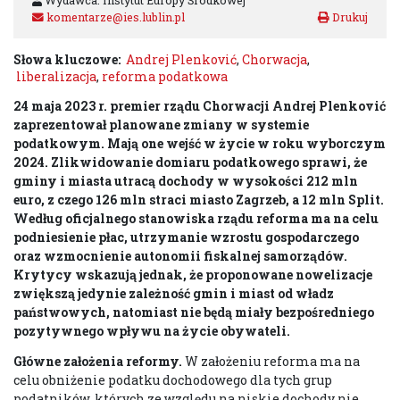
Wydawca: Instytut Europy Środkowej
komentarze@ies.lublin.pl
Słowa kluczowe:
Andrej Plenković
,
Chorwacja
,
liberalizacja
,
reforma podatkowa
24 maja 2023 r. premier rządu Chorwacji Andrej Plenković
zaprezentował planowane zmiany w systemie
podatkowym. Mają one wejść w życie w roku wyborczym
2024. Zlikwidowanie domiaru podatkowego sprawi, że
gminy i miasta utracą dochody w wysokości 212 mln
euro, z czego 126 mln straci miasto Zagrzeb, a 12 mln Split.
Według oficjalnego stanowiska rządu reforma ma na celu
podniesienie płac, utrzymanie wzrostu gospodarczego
oraz wzmocnienie autonomii fiskalnej samorządów.
Krytycy wskazują jednak, że proponowane nowelizacje
zwiększą jedynie zależność gmin i miast od władz
państwowych, natomiast nie będą miały bezpośredniego
pozytywnego wpływu na życie obywateli.
Główne założenia reformy.
W założeniu reforma ma na
celu obniżenie podatku dochodowego dla tych grup
podatników, których ze względu na niskie dochody nie