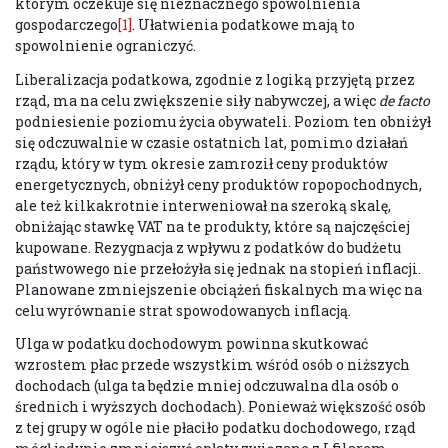
którym oczekuje się nieznacznego spowolnienia
gospodarczego
[1]
. Ułatwienia podatkowe mają to
spowolnienie ograniczyć.
Liberalizacja podatkowa, zgodnie z logiką przyjętą przez
rząd, ma na celu zwiększenie siły nabywczej, a więc
de facto
podniesienie poziomu życia obywateli. Poziom ten obniżył
się odczuwalnie w czasie ostatnich lat, pomimo działań
rządu, który w tym okresie zamroził ceny produktów
energetycznych, obniżył ceny produktów ropopochodnych,
ale też kilkakrotnie interweniował na szeroką skalę,
obniżając stawkę VAT na te produkty, które są najczęściej
kupowane. Rezygnacja z wpływu z podatków do budżetu
państwowego nie przełożyła się jednak na stopień inflacji.
Planowane zmniejszenie obciążeń fiskalnych ma więc na
celu wyrównanie strat spowodowanych inflacją.
Ulga w podatku dochodowym powinna skutkować
wzrostem płac przede wszystkim wśród osób o niższych
dochodach (ulga ta będzie mniej odczuwalna dla osób o
średnich i wyższych dochodach). Ponieważ większość osób
z tej grupy w ogóle nie płaciło podatku dochodowego, rząd