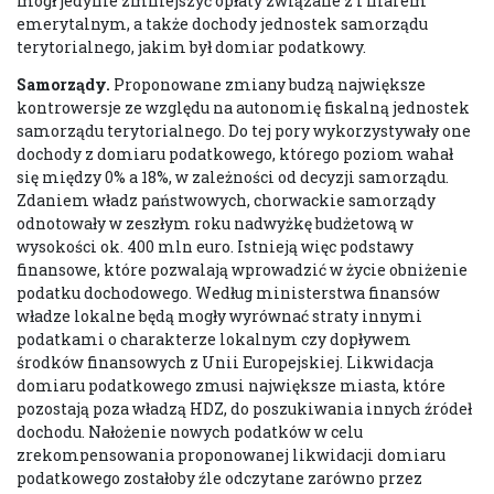
mógł jedynie zmniejszyć opłaty związane z I filarem
emerytalnym, a także dochody jednostek samorządu
terytorialnego, jakim był domiar podatkowy.
Samorządy.
Proponowane zmiany budzą największe
kontrowersje ze względu na autonomię fiskalną jednostek
samorządu terytorialnego. Do tej pory wykorzystywały one
dochody z domiaru podatkowego, którego poziom wahał
się między 0% a 18%, w zależności od decyzji samorządu.
Zdaniem władz państwowych, chorwackie samorządy
odnotowały w zeszłym roku nadwyżkę budżetową w
wysokości ok. 400 mln euro. Istnieją więc podstawy
finansowe, które pozwalają wprowadzić w życie obniżenie
podatku dochodowego. Według ministerstwa finansów
władze lokalne będą mogły wyrównać straty innymi
podatkami o charakterze lokalnym czy dopływem
środków finansowych z Unii Europejskiej. Likwidacja
domiaru podatkowego zmusi największe miasta, które
pozostają poza władzą HDZ, do poszukiwania innych źródeł
dochodu. Nałożenie nowych podatków w celu
zrekompensowania proponowanej likwidacji domiaru
podatkowego zostałoby źle odczytane zarówno przez