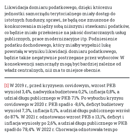
Likwidacja domiaru podatkowego, dzięki któremu
jednostki samorządu terytorialnego miały dostęp do
istotnych funduszy, sprawi, że będą one zmuszone do
konkurowania między sobą niższymi stawkami podatków,
co będzie miało przełożenie na jakość dostarczanych usług
publicznych, prace modernizacyjne itp. Podniesienie
podatku dochodowego, który miałby wypełnić lukę
powstałą w wyniku likwidacji domiaru podatkowego,
będzie także negatywnie postrzegane przez wyborców. W
konsekwencji samorządy mogą być bardziej zależne od
władz centralnych, niż ma to miejsce obecnie.
[1]
W 2019 r., przed kryzysem covidowym, wzrost PKB
wyniósł 3,4%, nadwyżka budżetowa 0,2%, inflacja 0,8%, a
udział długu publicznego w PKB 71%. Po wybuchu kryzysu
covidowego w 2020 r. PKB spadł o -8,6%, deficyt budżetowy
wyniósł 7,3%, inflacja 0,1%, a udział długu publicznego wzrósł
do 87%. W 2021 r. odnotowano wzrost PKB o 13,1%, deficyt i
inflacja wyniosły po 2,6%, a udział długu publicznego w PKB
spadł do 78,4%. W 2022 r. Chorwacja odnotowała tempo