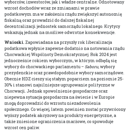
wyborców, inwestorów, jak i władze centralne. Odnotowany
wzrost dochodów wraz ze zmianami w prawie
podatkowym ma w założeniu rządu zwiększyć autonomię
fiskalną oraz prowadzić do dalszej fiskalnej
decentralizacji jednostek samorządu lokalnego. Krytycy
wskazują jednak na możliwe odwrotne konsekwencje.
Wnioski.
Zapowiadana na przyszły rok liberalizacja
podatkowa wpłynie zapewne dodatnio na notowania rządu
Chorwackiej Wspólnoty Demokratycznej. Rok 2024 jest
jednocześnie rokiem wyborczym, w którym odbędą się
wybory do chorwackiego parlamentu –
Saboru
, wybory
prezydenckie oraz prawdopodobnie wybory samorządowe.
Obecnie HDZ cieszy się stałym poparciem na poziomie 25-
30% i stanowi najsilniejsze ugrupowanie polityczne w
Chorwacji. Jednak spowolnienie gospodarcze oraz
niepewna sytuacja gospodarcza na świecie i w Europie
mogą doprowadzić do wzrostu niezadowolenia
społecznego. Co więcej, latem powinien zostać przywrócony
wyższy podatek akcyzowy na produkty energetyczne, a
także zniesione ograniczenia marżowe, co spowoduje
wzrost cen paliw.