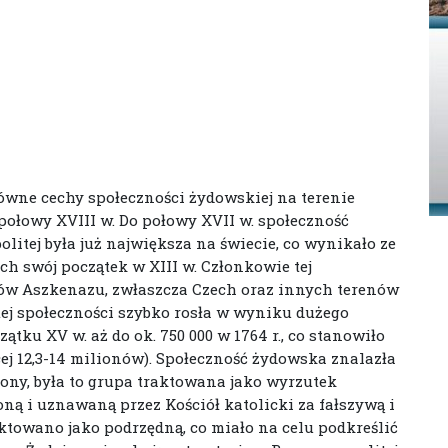
ówne cechy społeczności żydowskiej na terenie
połowy XVIII w. Do połowy XVII w. społeczność
itej była już największa na świecie, co wynikało ze
h swój początek w XIII w. Członkowie tej
nów Aszkenazu, zwłaszcza Czech oraz innych terenów
 tej społeczności szybko rosła w wyniku dużego
ątku XV w. aż do ok. 750 000 w 1764 r., co stanowiło
cej 12,3-14 milionów). Społeczność żydowska znalazła
rony, była to grupa traktowana jako wyrzutek
oną i uznawaną przez Kościół katolicki za fałszywą i
raktowano jako podrzędną, co miało na celu podkreślić