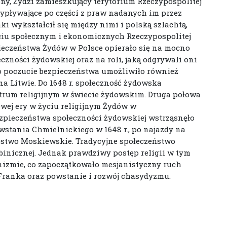
ony, Żydzi zamieszkujący terytorium Rzeczypospolitej
ypływające po części z praw nadanych im przez
aki wykształcił się między nimi i polską szlachtą,
yciu społecznym i ekonomicznych Rzeczypospolitej
ieczeństwa Żydów w Polsce opierało się na mocno
ności żydowskiej oraz na roli, jaką odgrywali oni
o poczucie bezpieczeństwa umożliwiło również
na Litwie. Do 1648 r. społeczność żydowska
ntrum religijnym w świecie żydowskim. Druga połowa
owej ery w życiu religijnym Żydów w
zpieczeństwa społeczności żydowskiej wstrząsnęło
stania Chmielnickiego w 1648 r., po najazdy na
ięstwo Moskiewskie. Tradycyjne społeczeństwo
binicznej. Jednak prawdziwy postęp religii w tym
anizmie, co zapoczątkowało mesjanistyczny ruch
Franka oraz powstanie i rozwój chasydyzmu.