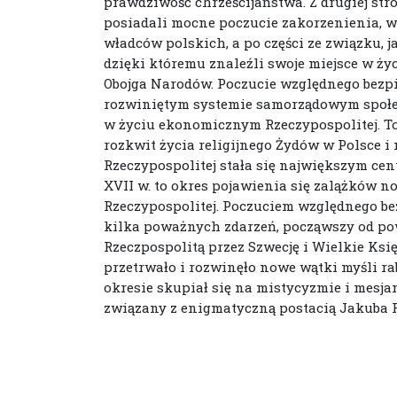
prawdziwość chrześcijaństwa. Z drugiej str
posiadali mocne poczucie zakorzenienia, w
władców polskich, a po części ze związku, j
dzięki któremu znaleźli swoje miejsce w ż
Obojga Narodów. Poczucie względnego bezp
rozwiniętym systemie samorządowym społecz
w życiu ekonomicznym Rzeczypospolitej. T
rozkwit życia religijnego Żydów w Polsce i 
Rzeczypospolitej stała się największym ce
XVII w. to okres pojawienia się zalążków n
Rzeczypospolitej. Poczuciem względnego be
kilka poważnych zdarzeń, począwszy od pow
Rzeczpospolitą przez Szwecję i Wielkie Ks
przetrwało i rozwinęło nowe wątki myśli ra
okresie skupiał się na mistycyzmie i mesj
związany z enigmatyczną postacią Jakuba 