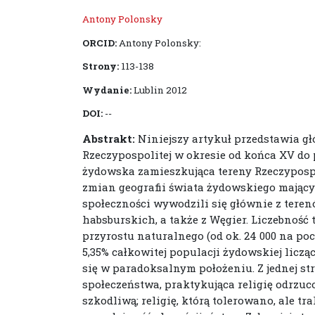
Antony Polonsky
ORCID:
Antony Polonsky:
Strony:
113-138
Wydanie:
Lublin 2012
DOI:
--
Abstrakt:
Niniejszy artykuł przedstawia gł
Rzeczypospolitej w okresie od końca XV do 
żydowska zamieszkująca tereny Rzeczypospol
zmian geografii świata żydowskiego mającyc
społeczności wywodzili się głównie z tere
habsburskich, a także z Węgier. Liczebność
przyrostu naturalnego (od ok. 24 000 na pocz
5,35% całkowitej populacji żydowskiej liczą
się w paradoksalnym położeniu. Z jednej st
społeczeństwa, praktykująca religię odrzuc
szkodliwą; religię, którą tolerowano, ale t