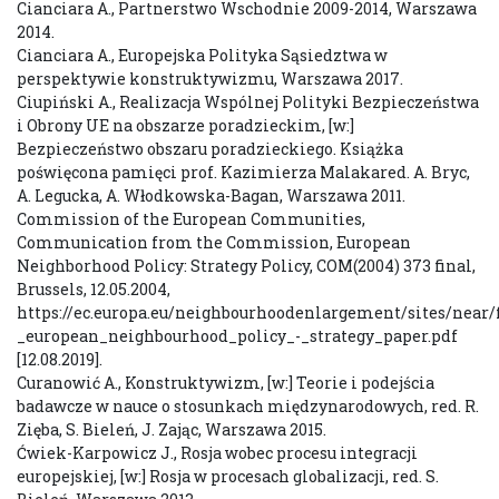
Cianciara A., Partnerstwo Wschodnie 2009-2014, Warszawa
2014.
Cianciara A., Europejska Polityka Sąsiedztwa w
perspektywie konstruktywizmu, Warszawa 2017.
Ciupiński A., Realizacja Wspólnej Polityki Bezpieczeństwa
i Obrony UE na obszarze poradzieckim, [w:]
Bezpieczeństwo obszaru poradzieckiego. Książka
poświęcona pamięci prof. Kazimierza Malakared. A. Bryc,
A. Legucka, A. Włodkowska-Bagan, Warszawa 2011.
Commission of the European Communities,
Communication from the Commission, European
Neighborhood Policy: Strategy Policy, COM(2004) 373 final,
Brussels, 12.05.2004,
https://ec.europa.eu/neighbourhoodenlargement/sites/ne
_european_neighbourhood_policy_-_strategy_paper.pdf
[12.08.2019].
Curanowić A., Konstruktywizm, [w:] Teorie i podejścia
badawcze w nauce o stosunkach międzynarodowych, red. R.
Zięba, S. Bieleń, J. Zając, Warszawa 2015.
Ćwiek-Karpowicz J., Rosja wobec procesu integracji
europejskiej, [w:] Rosja w procesach globalizacji, red. S.