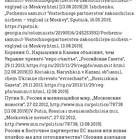
sammit-Vostochnogopartnerstva-zakonchilsya-nichem—
vzglyad-iz-Moskvy.html [13.08.2019] [R. Ishchenko,
„Pochemu sammit ‘Vostochnogo partnerstva’ zakonchilsia
nichem – vzgliad iz Moskvy”, Sputnik, 16.05.2019,
https://sputnik-
georgia.ru/columnists/20190516/245253592/Pochemu-
sammit-Vostochnogopartnerstva-zakonchilsya-nichem—
vzglyad-iz-Moskvy.html, 13.08.2019].
Корякин О., Нарышкин в Казани объяснил, чем
Украине чревато “евро-счастье”, „Рoссийская Газета”,
29.11.2013, https://rg.ru/2013/11/29/regpfo/summit.html
[12.08.2019] [O. Koriakin, Naryshkin v Kazani ob’’iasnil,
chem Ukraine chrevato “evroschast’e”, „Rossiiskaia
Gazeta”, 29.11.2013, https://rg.ru/2013/11/29/reg-
pfo/summit.html, 12.08.2019].
Путин В., Россия и меняющийся мир, „Московские
новости”, 27.02.2012, http://www.mn.ru/politics/78738
[13.08.2019] [V. Putin, Rossiia i meniaiushchiisia mir,
„Moskovskie novosti”, 27.02.2012,
http://www.mn.ru/politics/78738, 13.08.2019].
Россия и Восточное партнерство ЕС: вызов или новая
платфор-ма для сотрудничества? Сборник докладов