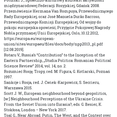
Potulski J., Społeczno-kulturowy kontekst aktywności
międzynarodowej Federacji Rosyjskiej, Gdańsk 2008.
Przemówienie Hermana Van Rompuya, Przewodniczącego
Rady Europejskiej, oraz José Manuela Durão Barroso,
Przewodniczącego Komisji Europejskiej, Od wojny do
pokoju: europejska opowieść, Przyjęcie Pokojowej Nagrody
Nobla przyznanej Unii Europejskiej, Oslo, 10.12.2012,
https://europa.eu/european-
union/sites/europaeu/files/docs/body/npp2013_pl.pdf
[12.08.2019].
Rotaru V., Russia’s “Contribution” to the Inception of the
Eastern Partnership, „Studia Politica: Romanian Political
Science Review” 2014, vol. 14, no. 2.
Rozumieć Rosję. Tropy, red. M. Figura, G. Kotlarski, Poznań
1997.
Sankcje i Rosja, red. J. Ćwiek-Karpowicz, S. Secrieru,
Warszawa 2015.
Scott J. W., European neighbourhood beyond geopolitics,
[w:] Neighbourhood Perceptions of the Ukraine Crisis.
From the Soviet Union into Eurasia?, eds. G. Besier, K.
Stokłosa, London – New York 2017.
Toal G., Near Abroad. Putin, The West, and the Contest over