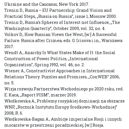
Ukraine and the Caucasus, New York 2017.
Trenin D., Russia – EU Partnership: Grand Vision and
Practical Steps, „Russia on Russia”, issue 1, Moscow 2000.
Trenin D., Russia’s Spheres of Interest not Influence, „The
Washington Quarterly”, October 2009, vol. 32, no. 4.
Volkov D., How Russian Views the West, [w:] A Successful
Failure. Russia after Crimea, eds. O. Irisova i in., Warszawa
2017.
Wendt A., Anarchy Is What States Make of It: the Social
Construction of Power Politics, „International
Organization”, Spring 1992, vol. 46, no. 2.
Wiener A., Constructivist Approaches in International
Relations Theory: Puzzles and Promises, „ConWEB” 2006,
no. 5.
Wizja rozwoju Partnerstwa Wschodniego po 2020 roku, red.
E. Kaca, „Raport PISM”, marzec 2019.
Włodkowska A., Problemy rosyjskiej dominacji na obszarze
WNP, „Rocznik Instytutu Europy Środkowo-Wschodniej”
2008, R. 6.
Włodkowska-Bagan A., Ambicje imperialne Rosji i innych
mocarstw w przestrzeni poradzieckiej, [w:] Rosja.