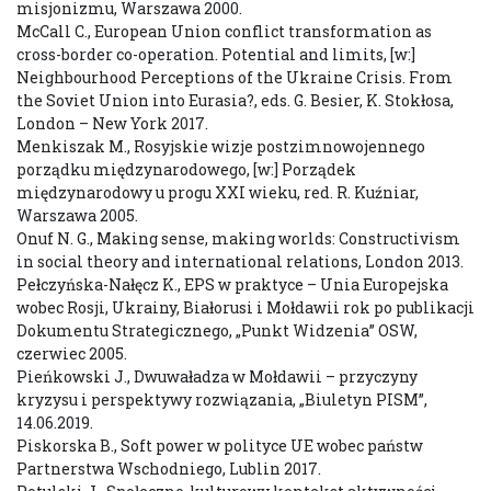
misjonizmu, Warszawa 2000.
McCall C., European Union conflict transformation as
cross-border co-operation. Potential and limits, [w:]
Neighbourhood Perceptions of the Ukraine Crisis. From
the Soviet Union into Eurasia?, eds. G. Besier, K. Stokłosa,
London – New York 2017.
Menkiszak M., Rosyjskie wizje postzimnowojennego
porządku międzynarodowego, [w:] Porządek
międzynarodowy u progu XXI wieku, red. R. Kuźniar,
Warszawa 2005.
Onuf N. G., Making sense, making worlds: Constructivism
in social theory and international relations, London 2013.
Pełczyńska-Nałęcz K., EPS w praktyce – Unia Europejska
wobec Rosji, Ukrainy, Białorusi i Mołdawii rok po publikacji
Dokumentu Strategicznego, „Punkt Widzenia” OSW,
czerwiec 2005.
Pieńkowski J., Dwuwaładza w Mołdawii – przyczyny
kryzysu i perspektywy rozwiązania, „Biuletyn PISM”,
14.06.2019.
Piskorska B., Soft power w polityce UE wobec państw
Partnerstwa Wschodniego, Lublin 2017.