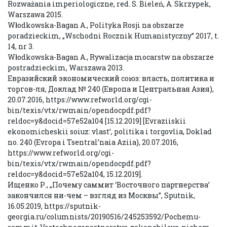
Rozważania imperiologiczne, red. S. Bieleń, A. Skrzypek,
Warszawa 2015.
Włodkowska-Bagan A., Polityka Rosji na obszarze
poradzieckim, „Wschodni Rocznik Humanistyczny” 2017, t.
14, nr 3.
Włodkowska-Bagan A., Rywalizacja mocarstw na obszarze
postradzieckim, Warszawa 2013.
Евразийский экономический союз: власть, политика и
торгов-ля, Доклад № 240 (Европа и Центральная Азия),
20.07.2016, https://www.refworld.org/cgi-
bin/texis/vtx/rwmain/opendocpdf.pdf?
reldoc=y&docid=57e52a104 [15.12.2019] [Evraziiskii
ekonomicheskii soiuz: vlast’, politika i torgovlia, Doklad
no. 240 (Evropa i Tsentral’naia Aziia), 20.07.2016,
https://www.refworld.org/cgi-
bin/texis/vtx/rwmain/opendocpdf.pdf?
reldoc=y&docid=57e52a104, 15.12.2019].
Ищенко Р., „Почему саммит ‘Восточного партнерства’
закончился ни-чем – взгляд из Москвы”, Sputnik,
16.05.2019, https://sputnik-
georgia.ru/columnists/20190516/245253592/Pochemu-