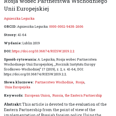
Rosja wobec Partnerstwa Wschodniego
Unii Europejskiej
Agnieszka Legucka
ORCID:
Agnieszka Legucka:
0000-0002-9438-2606
Strony:
41-64
Wydanie:
Lublin 2019
DOI:
https://doi.org/10.36874/RIESW.2019.2.2
Sposób cytowania:
A. Legucka, Rosja wobec Partnerstwa
Wschodniego Unii Europejskiej, „Rocznik Instytutu Europy
Środkowo-Wschodniej” 17 (2019), z. 2, s. 41-64, DOI:
https://doi.org/10.36874/RIESW.2019.2.2.
Słowa kluczowe:
Partnerstwo Wschodnie
,
Rosja
,
Unia Europejska
Keywords:
European Union
,
Russia
,
the Eastern Partnership
Abstrakt:
This article is devoted to the evaluation of the
Eastern Partnership from the point of view of the
implementation of Russia’s foreign policy. Using the