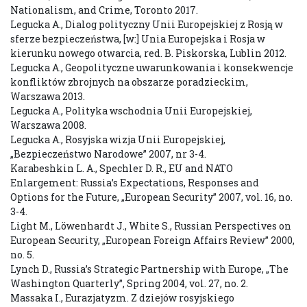
Nationalism, and Crime, Toronto 2017.
Legucka A., Dialog polityczny Unii Europejskiej z Rosją w
sferze bezpieczeństwa, [w:] Unia Europejska i Rosja w
kierunku nowego otwarcia, red. B. Piskorska, Lublin 2012.
Legucka A., Geopolityczne uwarunkowania i konsekwencje
konfliktów zbrojnych na obszarze poradzieckim,
Warszawa 2013.
Legucka A., Polityka wschodnia Unii Europejskiej,
Warszawa 2008.
Legucka A., Rosyjska wizja Unii Europejskiej,
„Bezpieczeństwo Narodowe” 2007, nr 3-4.
Karabeshkin L. A., Spechler D. R., EU and NATO
Enlargement: Russia’s Expectations, Responses and
Options for the Future, „European Security” 2007, vol. 16, no.
3-4.
Light M., Löwenhardt J., White S., Russian Perspectives on
European Security, „European Foreign Affairs Review” 2000,
no. 5.
Lynch D., Russia’s Strategic Partnership with Europe, „The
Washington Quarterly”, Spring 2004, vol. 27, no. 2.
Massaka I., Eurazjatyzm. Z dziejów rosyjskiego