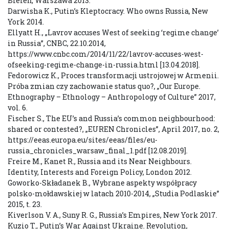
Bieleń, Warszawa 2013.
Darwisha K., Putin’s Kleptocracy. Who owns Russia, New
York 2014.
Ellyatt H., „Lavrov accuses West of seeking ‘regime change’
in Russia”, CNBC, 22.10.2014,
https://www.cnbc.com/2014/11/22/lavrov-accuses-west-
ofseeking-regime-change-in-russia.html [13.04.2018].
Fedorowicz K., Proces transformacji ustrojowej w Armenii.
Próba zmian czy zachowanie status quo?, „Our Europe.
Ethnography – Ethnology – Anthropology of Culture” 2017,
vol. 6.
Fischer S., The EU’s and Russia’s common neighbourhood:
shared or contested?, „EUREN Chronicles”, April 2017, no. 2,
https://eeas.europa.eu/sites/eeas/files/eu-
russia_chronicles_warsaw_final_1.pdf [12.08.2019].
Freire M., Kanet R., Russia and its Near Neighbours.
Identity, Interests and Foreign Policy, London 2012.
Goworko-Składanek B., Wybrane aspekty współpracy
polsko-mołdawskiej w latach 2010-2014, „Studia Podlaskie”
2015, t. 23.
Kiverlson V. A., Suny R. G., Russia’s Empires, New York 2017.
Kuzio T., Putin’s War Against Ukraine. Revolution,