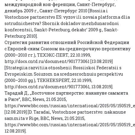
международной кон-ференции, Санкт-Петербург,
декабрь 2009 г., Санкт-Петербург 2010 [Rossiia i
Vostochnoe partnerstvo ES: vyzov ili novaia platforma dlia
sotrudnichestva? Sbornik dokladov mezhdunarodnoi
konferentsii, Sankt-Peterburg, dekabr’ 2009 g., Sankt-
Peterburg 2010].
Стратегия развития отношений Российской Федерации
с Европей-ским Союзом на среднесрочную перспективу
(2000–2010 гг.), ТЕХЭКС-ПЕRТ, 22.10.1999,
http://docs.cntd.ru/document/901773061 [13.08.2019]
[Strategiia razvitiia otnoshenii Rossiiskoi Federatsii s
Evropeiskim Soiuzom na srednesrochnuiu perspektivu
(2000–2010 gg.), TEKHEKSPERT, 22.10.1999,
http://docs.cntd.ru/document/901773061, 13.08.2019].
Тарадай Д., „Восточное партнерство: накануне саммита
в Риге”, BBC, News, 21.05.2015,
https://www.bbc.com/russian/international/2015/05/150519
[12.08.2019] [D. Taradai, Vostochnoe partnerstvo: nakanune
sammita v Rige, BBC, News, 21.05.2015,
https://www.bbc.com/russian/international/2015/05/150519_
12.08.2019].