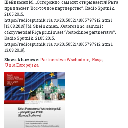
Шейнкман М., „Осторожно, саммит открывается! Рига
принимает ‘Вос-точное партнерство’”, Radio Sputnik,
21.05.2015,
https://radiosputnik.ria.ru/20150521/1065797912.html
[13.08.2019] [M. Sheinkman, „Ostorozhno, sammit
otkryvaetsia! Riga prinimaet ‘Vostochnoe partnerstvo’”,
Radio Sputnik, 21.05.2015,
https://radiosputnik.ria.ru/20150521/1065797912.html,
13.08.2019].
Słowa kluczowe:
Partnerstwo Wschodnie
,
Rosja
,
Unia Europejska