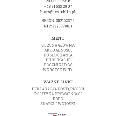
20-080 Lublin
+48 81 532 29 07
biuro@ies.lublin.pl
REGON: 382102374
NIP: 7123378811
MENU
STRONA GŁÓWNA
AKTUALNOŚCI
DO SŁUCHANIA
PUBLIKACJE
ROCZNIK IEŚW
WKRÓTCE W IEŚ
WAŻNE LINKI
DEKLARACJA DOSTĘPNOŚCI
POLITYKA PRYWATNOŚCI
RODO
SKARGI I WNIOSKI