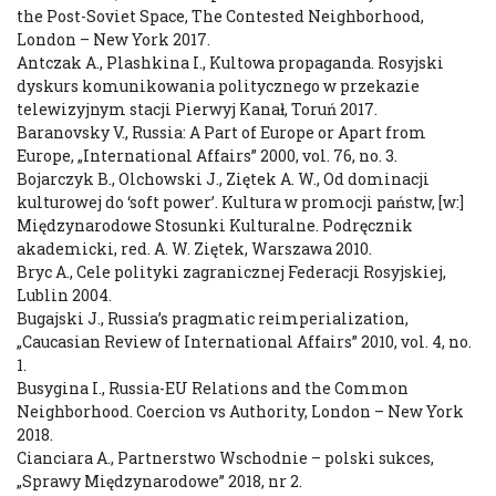
the Post-Soviet Space, The Contested Neighborhood,
London – New York 2017.
Antczak A., Plashkina I., Kultowa propaganda. Rosyjski
dyskurs komunikowania politycznego w przekazie
telewizyjnym stacji Pierwyj Kanał, Toruń 2017.
Baranovsky V., Russia: A Part of Europe or Apart from
Europe, „International Affairs” 2000, vol. 76, no. 3.
Bojarczyk B., Olchowski J., Ziętek A. W., Od dominacji
kulturowej do ‘soft power’. Kultura w promocji państw, [w:]
Międzynarodowe Stosunki Kulturalne. Podręcznik
akademicki, red. A. W. Ziętek, Warszawa 2010.
Bryc A., Cele polityki zagranicznej Federacji Rosyjskiej,
Lublin 2004.
Bugajski J., Russia’s pragmatic reimperialization,
„Caucasian Review of International Affairs” 2010, vol. 4, no.
1.
Busygina I., Russia-EU Relations and the Common
Neighborhood. Coercion vs Authority, London – New York
2018.
Cianciara A., Partnerstwo Wschodnie – polski sukces,
„Sprawy Międzynarodowe” 2018, nr 2.